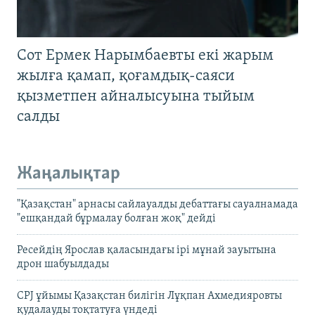
Сот Ермек Нарымбаевты екі жарым
жылға қамап, қоғамдық-саяси
қызметпен айналысуына тыйым
салды
Жаңалықтар
"Қазақстан" арнасы сайлауалды дебаттағы сауалнамада
"ешқандай бұрмалау болған жоқ" дейді
Ресейдің Ярослав қаласындағы ірі мұнай зауытына
дрон шабуылдады
CPJ ұйымы Қазақстан билігін Лұқпан Ахмедияровты
қудалауды тоқтатуға үндеді