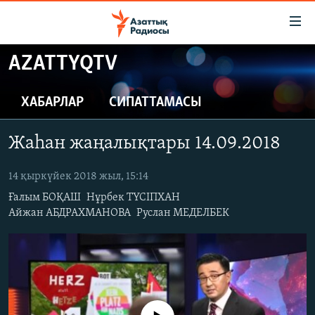
Accessibility
links
Skip
AZATTYQTV
to
ЖАҢАЛЫҚТАР
main
САЯСАТ
ХАБАРЛАР
СИПАТТАМАСЫ
content
AZATTYQTV
Skip
Жаһан жаңалықтары 14.09.2018
to
ҚАҢТАР ОҚИҒАСЫ
main
АДАМ ҚҰҚЫҚТАРЫ
14 қыркүйек 2018 жыл, 15:14
Navigation
Skip
Ғалым БОҚАШ
Нұрбек ТҮСІПХАН
ӘЛЕУМЕТ
Айжан АБДРАХМАНОВА
Руслан МЕДЕЛБЕК
to
ӘЛЕМ
Search
АРНАЙЫ ЖОБАЛАР
Русский