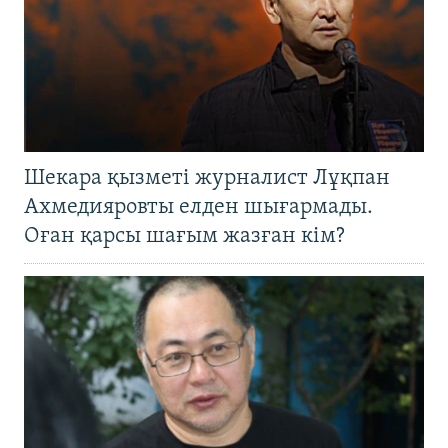
Шекара қызметі журналист Лұқпан
Ахмедияровты елден шығармады.
Оған қарсы шағым жазған кім?