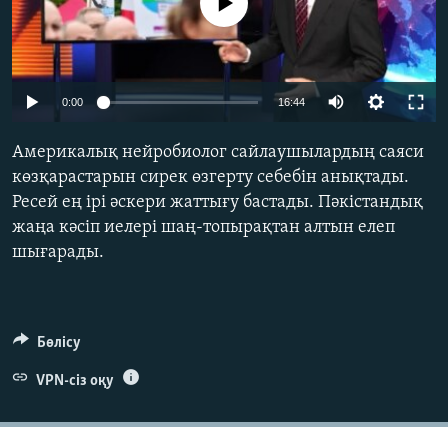
No media source currently available
ЖАЗЫЛЫҢЫЗ
0:00
16:44
Басқа тілдерде
Америкалық нейробиолог сайлаушылардың саяси
көзқарастарын сирек өзгерту себебін анықтады.
Ресей ең ірі әскери жаттығу бастады. Пәкістандық
жаңа кәсіп иелері шаң-топырақтан алтын елеп
шығарады.
Бөлісу
VPN-сіз оқу