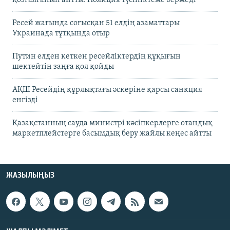
қозғалғанын айтты. Полиция түсініктеме бермеді
Ресей жағында соғысқан 51 елдің азаматтары
Украинада тұтқында отыр
Путин елден кеткен ресейліктердің құқығын
шектейтін заңға қол қойды
АҚШ Ресейдің құрлықтағы әскеріне қарсы санкция
енгізді
Қазақстанның сауда министрі кәсіпкерлерге отандық
маркетплейстерге басымдық беру жайлы кеңес айтты
ЖАЗЫЛЫҢЫЗ