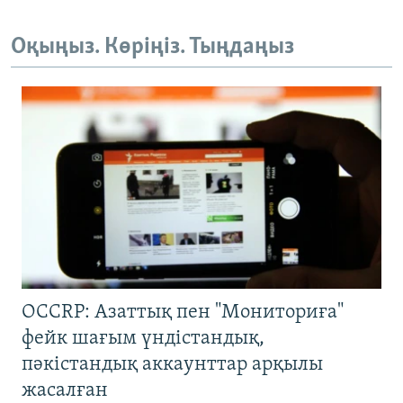
Оқыңыз. Көріңіз. Тыңдаңыз
OCCRP: Азаттық пен "Мониториға"
фейк шағым үндістандық,
пәкістандық аккаунттар арқылы
жасалған