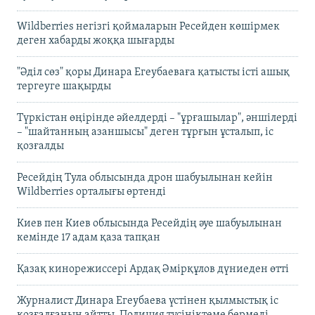
Wildberries негізгі қоймаларын Ресейден көшірмек
деген хабарды жоққа шығарды
"Әділ сөз" қоры Динара Егеубаеваға қатысты істі ашық
тергеуге шақырды
Түркістан өңірінде әйелдерді – "ұрғашылар", әншілерді
– "шайтанның азаншысы" деген тұрғын ұсталып, іс
қозғалды
Ресейдің Тула облысында дрон шабуылынан кейін
Wildberries орталығы өртенді
Киев пен Киев облысында Ресейдің әуе шабуылынан
кемінде 17 адам қаза тапқан
Қазақ кинорежиссері Ардақ Әмірқұлов дүниеден өтті
Журналист Динара Егеубаева үстінен қылмыстық іс