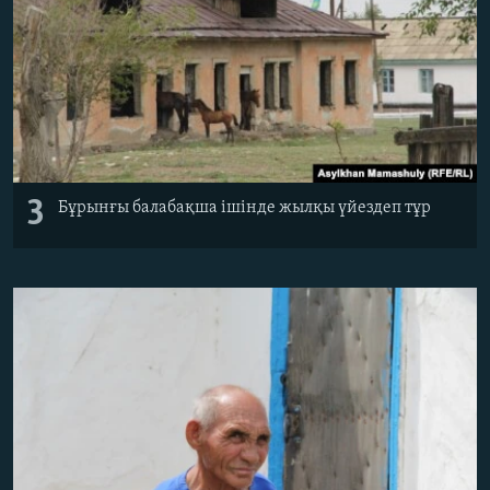
3
Бұрынғы балабақша ішінде жылқы үйездеп тұр