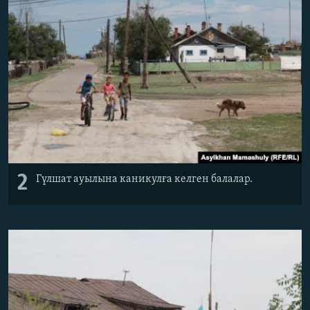
2
Гүлшат ауылына каникулға келген балалар.