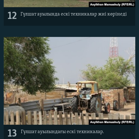
12
Гүлшат ауылында ескі техникалар жиі көрінеді
13
Гүлшат ауылындағы ескі техникалар.