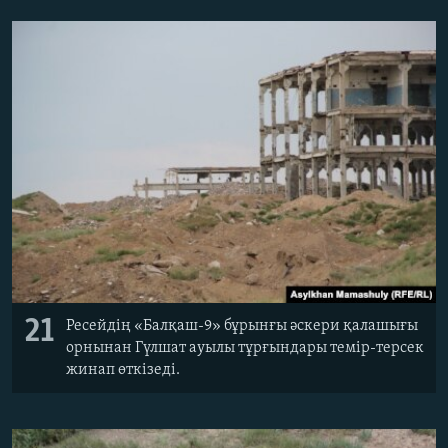
21
Ресейдің «Балқаш-9» бұрынғы әскери қалашығы
орнынан Гүлшат ауылы тұрғындары темір-терсек
жинап өткізеді.