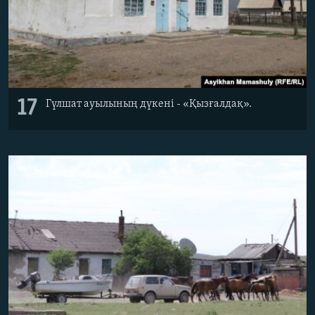
17
Гүлшат ауылының дүкені - «Қызғалдақ».