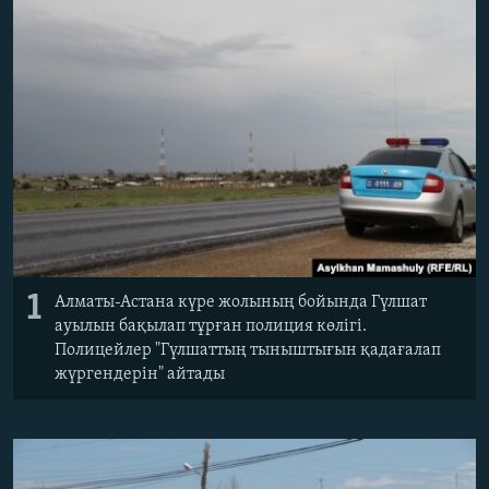
ЖАЗЫЛЫҢЫЗ
Басқа тілдерде
1
Алматы-Астана күре жолының бойында Гүлшат
ауылын бақылап тұрған полиция көлігі.
Полицейлер "Гүлшаттың тыныштығын қадағалап
жүргендерін" айтады