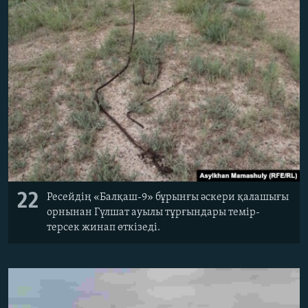
22
Ресейдің «Балқаш-9» бұрынғы әскери қалашығы
орнынан Гүлшат ауылы тұрғындары темір-
терсек жинап өткізеді.