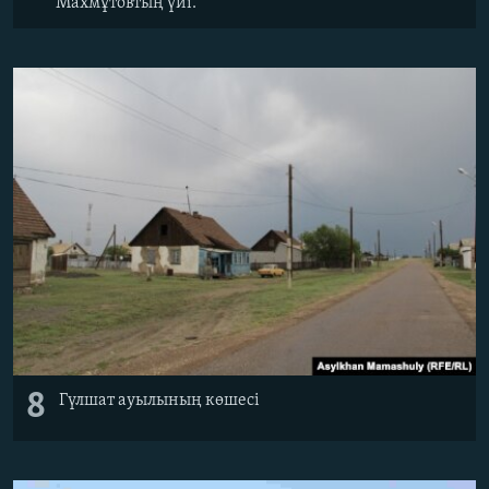
Махмұтовтың үйі.
8
Гүлшат ауылының көшесі