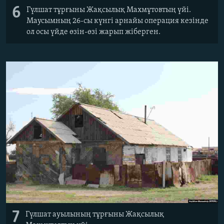
6
Гүлшат тұрғыны Жақсылық Махмұтовтың үйі.
Маусымның 26-сы күнгі арнайы операция кезінде
ол осы үйде өзін-өзі жарып жіберген.
7
Гүлшат ауылының тұрғыны Жақсылық