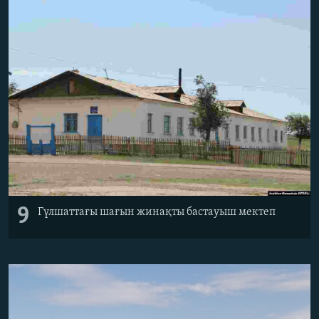
9
Гүлшаттағы шағын жинақты бастауыш мектеп