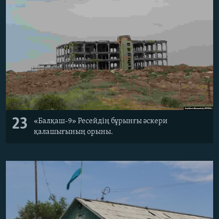
23
«Балқаш-9» Ресейдің бұрынғы әскери
қалашығының орыны.