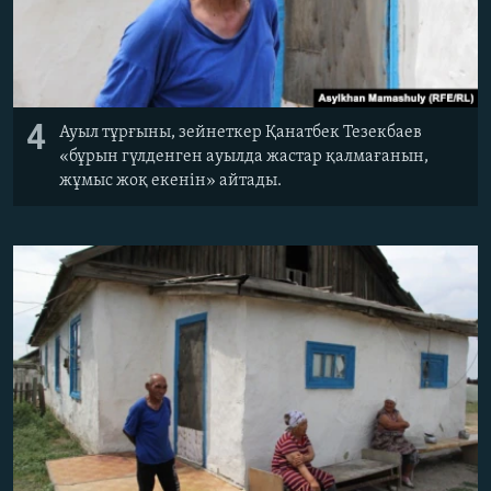
4
Ауыл тұрғыны, зейнеткер Қанатбек Тезекбаев
«бұрын гүлденген ауылда жастар қалмағанын,
жұмыс жоқ екенін» айтады.