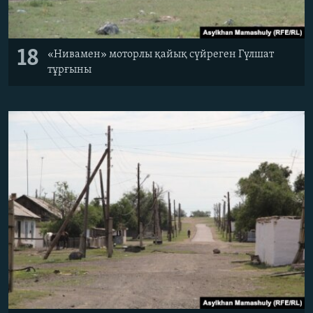
18
«Нивамен» моторлы қайық сүйреген Гүлшат
тұрғыны