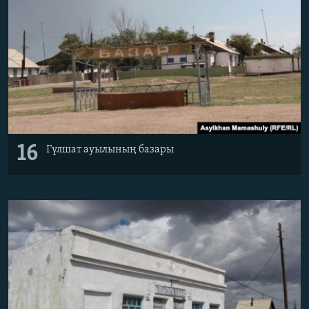
16
Гүлшат ауылының базары