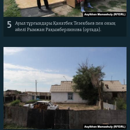
5
Ауыл тұрғындары Қанатбек Тезекбаев пен оның
әйелі Рымжан Рақымберлинова (ортада).