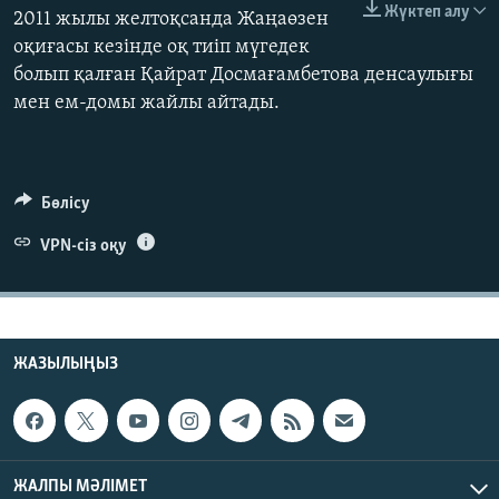
Жүктеп алу
2011 жылы желтоқсанда Жаңаөзен
ЖАЗЫЛЫҢЫЗ
оқиғасы кезінде оқ тиіп мүгедек
болып қалған Қайрат Досмағамбетова денсаулығы
мен ем-домы жайлы айтады.
Басқа тілдерде
Бөлісу
VPN-сіз оқу
ЖАЗЫЛЫҢЫЗ
ЖАЛПЫ МӘЛІМЕТ