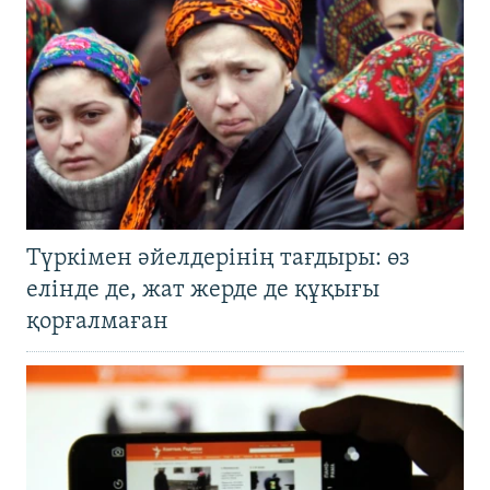
Түркімен әйелдерінің тағдыры: өз
елінде де, жат жерде де құқығы
қорғалмаған