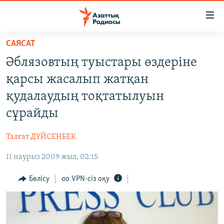
Accessibility
links
Skip
САЯСАТ
to
ЖАҢАЛЫҚТАР
Әблязовтың туыстары өздеріне
main
САЯСАТ
content
қарсы жасалып жатқан
AZATTYQTV
Skip
қудалаудың тоқтатылуын
to
ҚАҢТАР ОҚИҒАСЫ
сұрайды
main
АДАМ ҚҰҚЫҚТАРЫ
Navigation
Талғат ДҮЙСЕНБЕК
Skip
ӘЛЕУМЕТ
to
11 наурыз 2009 жыл, 02:15
ӘЛЕМ
Search
АРНАЙЫ ЖОБАЛАР
Бөлісу
VPN-сіз оқу
Русский