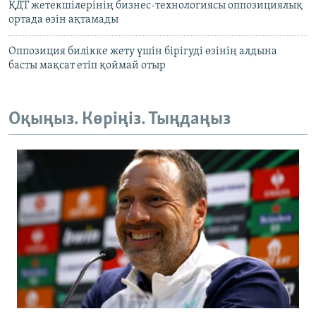
ҚДТ жетекшілерінің бизнес-технологиясы оппозициялық
ортада өзін ақтамады
Оппозиция билікке жету үшін бірігуді өзінің алдына
басты мақсат етіп қоймай отыр
Оқыңыз. Көріңіз. Тыңдаңыз