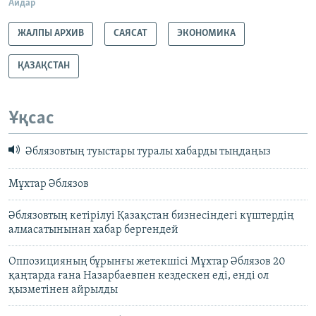
Айдар
ЖАЛПЫ АРХИВ
САЯСАТ
ЭКОНОМИКА
ҚАЗАҚСТАН
Ұқсас
Әблязовтың туыстары туралы хабарды тыңдаңыз
Мұхтар Әблязов
Әблязовтың кетірілуі Қазақстан бизнесіндегі күштердің
алмасатынынан хабар бергендей
Оппозицияның бұрынғы жетекшісі Мұхтар Әблязов 20
қаңтарда ғана Назарбаевпен кездескен еді, енді ол
қызметінен айрылды