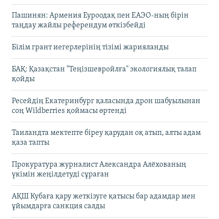
Пашинян: Армения Еуроодақ пен ЕАЭО-ның бірін
таңдау жайлы референдум өткізбейді
Білім грант иегерлерінің тізімі жарияланды
БАҚ: Қазақстан "Теңізшевройлға" экологиялық талап
қойды
Ресейдің Екатеринбург қаласында дрон шабуылынан
соң Wildberries қоймасы өртенді
Таиландта мектепте біреу қарудан оқ атып, алты адам
қаза тапты
Прокуратура журналист Александра Алёхованың
үкімін жеңілдетуді сұраған
АҚШ Кубаға қару жеткізуге қатысы бар адамдар мен
ұйымдарға санкция салды