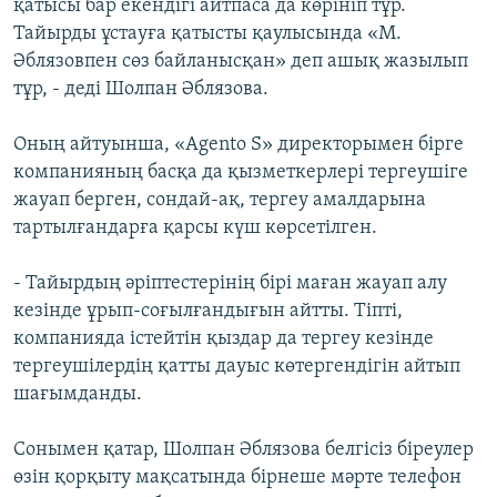
қатысы бар екендігі айтпаса да көрініп тұр.
Тайырды ұстауға қатысты қаулысында «М.
Әблязовпен сөз байланысқан» деп ашық жазылып
тұр, - деді Шолпан Әблязова.
Оның айтуынша, «Agento S» директорымен бірге
компанияның басқа да қызметкерлері тергеушіге
жауап берген, сондай-ақ, тергеу амалдарына
тартылғандарға қарсы күш көрсетілген.
- Тайырдың әріптестерінің бірі маған жауап алу
кезінде ұрып-соғылғандығын айтты. Тіпті,
компанияда істейтін қыздар да тергеу кезінде
тергеушілердің қатты дауыс көтергендігін айтып
шағымданды.
Сонымен қатар, Шолпан Әблязова белгісіз біреулер
өзін қорқыту мақсатында бірнеше мәрте телефон