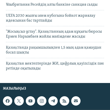
Ұлыбритания Ресейдің алты банкіне санкция салды
UEFA 2030 жылғы әлем кубогына бойкот жариялау
идеясынан бас тартпайды
"Жосықсыз ұстау". Қазақстанның адам құқығы бюросы
Ермек Нарымбаев жайлы мәлімдеме жасады
Қазақстанда рақымшылықпен 1,5 мың адам қамаудан
босап шықты
Қазақстан мектептерінде ЖИ, цифрлық қауіпсіздік пән
ретінде оқытылады
ЖАЗЫЛЫҢЫЗ