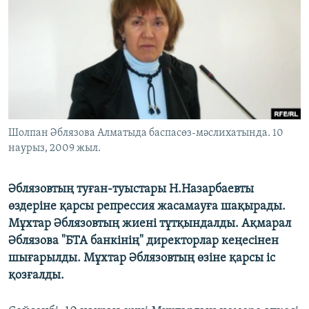
ЖАЗЫЛЫҢЫЗ
Басқа тілдерде
Шолпан Әблязова Алматыда баспасөз-мәслихатында. 10
наурыз, 2009 жыл.
Әблязовтың туған-туыстары Н.Назарбаевты
өздеріне қарсы репрессия жасамауға шақырады.
Мұхтар Әблязовтың жиені тұтқындалды. Ақмарал
Әблязова "БТА банкінің" директорлар кеңесінен
шығарылды. Мұхтар Әблязовтың өзіне қарсы іс
қозғалды.