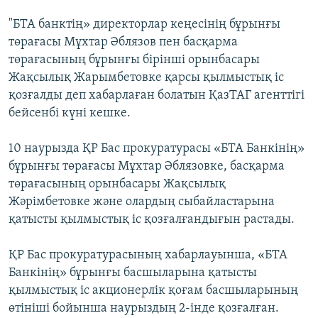
"БТА банктің» директорлар кеңесінің бұрынғы
төрағасы Мұхтар Әблязов пен басқарма
төрағасының бұрынғы бірінші орынбасары
Жақсылық Жарымбетовке қарсы қылмыстық іс
қозғалды деп хабарлаған болатын ҚазТАГ агенттігі
бейсенбі күні кешке.
10 наурызда ҚР Бас прокуратурасы «БТА Банкінің»
бұрынғы төрағасы Мұхтар Әблязовке, басқарма
төрағасының орынбасары Жақсылық
Жәрімбетовке және олардың сыбайластарына
қатысты қылмыстық іс қозғалғандығын растады.
ҚР Бас прокуратурасының хабарлауынша, «БТА
Банкінің» бұрынғы басшыларына қатысты
қылмыстық іс акционерлік қоғам басшыларының
өтініші бойынша наурыздың 2-інде қозғалған.