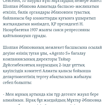
Сейсенбі, 10 наурыз күні Мұхтардың немере әпкесі
Шолпан Әблязова Алматыда баспасөз-мәслихатын
өткізіп, билік органдары Әблязовпен туыстық
байланысы бар азаматтарды қуғынға ұшыратып
жатқандығын мәлімдеп, ҚР президенті Н.
Назарбаевтан 1937 жылғы саяси репрессияны
қайталамауын сұрады.
Шолпан Әблязованың мемлекет басшысына осылай
деуіне өзінің туған ұлы, «Agento S» бағалау
компаниясының директоры Тайыр
Дүйсембековтың наурыздың 2-інде ұлттық
қауіпсіздік комитеті Алматы қаласы бойынша
департаментінің тергеу абақтысына жабылуы
себеп болыпты:
- Мен мұның артында кім тұр дегенге жауап бере
алмаймын. Бірақ бұл жағдайдың Мұхтар Әблязовқа