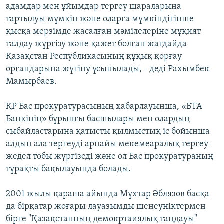
адамдар мен ұйымдар тергеу шараларына
тартылуы мүмкін және оларға мүмкіндігінше
қысқа мерзімде жасалған мәмілелеріне мұқият
талдау жүргізу және қажет болған жағдайда
Қазақстан Республикасының құқық қорғау
органдарына жүгіну ұсынылады, - деді Рахымбек
Мамырбаев.
ҚР Бас прокуратурасының хабарлауынша, «БТА
Банкінің» бұрынғы басшылары мен олардың
сыбайластарына қатысты қылмыстық іс бойынша
алдын ала тергеуді арнайы мекемеаралық тергеу-
жедел тобы жүргізеді және ол Бас прокуратураның
тұрақты бақылауында болады.
2001 жылы қараша айында Мұхтар Әблязов басқа
да бірқатар жоғары лауазымды шенеуніктермен
бірге "Қазақстанның демокртаиялық таңдауы"