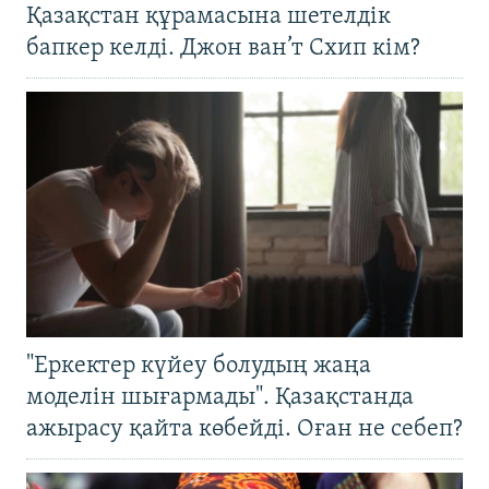
Қазақстан құрамасына шетелдік
бапкер келді. Джон ван’т Схип кім?
"Еркектер күйеу болудың жаңа
моделін шығармады". Қазақстанда
ажырасу қайта көбейді. Оған не себеп?