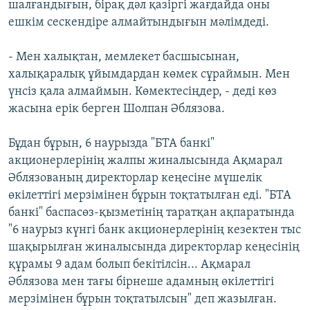
шалғандығын, бірақ дәл қазіргі жағдайда оны
ешкім сескендіре алмайтындығын мәлімдеді.
- Мен халықтан, мемлекет басшысынан,
халықаралық ұйымдардан көмек сұраймын. Мен
үнсіз қала алмаймын. Көмектесіңдер, - деді көз
жасына ерік берген Шолпан Әблязова.
Бұдан бұрын, 6 наурызда "БТА банкі"
акционерлерінің жалпы жиналысында Ақмарал
Әблязованың директорлар кеңесіне мүшелік
өкілеттігі мерзімінен бұрын тоқтатылған еді. "БТА
банкі" баспасөз-қызметінің таратқан ақпаратында
"6 наурыз күнгі банк акционерлерінің кезектен тыс
шақырылған жиналысында директорлар кеңесінің
құрамы 9 адам болып бекітілсін... Ақмарал
Әблязова мен тағы бірнеше адамның өкілеттігі
мерзімінен бұрын тоқтатылсын" деп жазылған.