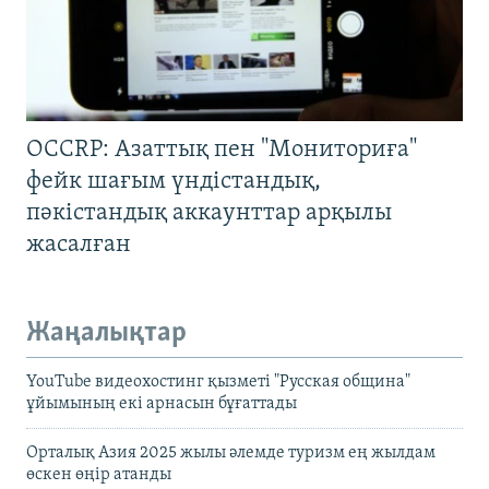
OCCRP: Азаттық пен "Мониториға"
фейк шағым үндістандық,
пәкістандық аккаунттар арқылы
жасалған
Жаңалықтар
YouTube видеохостинг қызметі "Русская община"
ұйымының екі арнасын бұғаттады
Орталық Азия 2025 жылы әлемде туризм ең жылдам
өскен өңір атанды