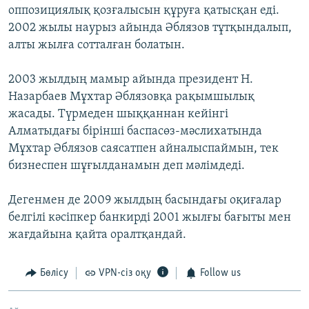
оппозициялық қозғалысын құруға қатысқан еді.
2002 жылы наурыз айында Әблязов тұтқындалып,
алты жылға сотталған болатын.
2003 жылдың мамыр айында президент Н.
Назарбаев Мұхтар Әблязовқа рақымшылық
жасады. Түрмеден шыққаннан кейінгі
Алматыдағы бірінші баспасөз-мәслихатында
Мұхтар Әблязов саясатпен айналыспаймын, тек
бизнеспен шұғылданамын деп мәлімдеді.
Дегенмен де 2009 жылдың басындағы оқиғалар
белгілі кәсіпкер банкирді 2001 жылғы бағыты мен
жағдайына қайта оралтқандай.
Бөлісу
VPN-сіз оқу
Follow us