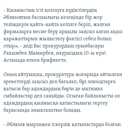
- Қылмыстық істі қозғауға күдіктілердің
Әблязовтың басшылығы кезеңінде бір жер
телімдерін қайта-қайта кепілге беріп, жалған
фирмаларға несие беру арқылы заңсыз алған ақша
қаражаттарын жылыстату фактісі себеп болып
отыр», - деді Бас прокурордың орынбасары
Рахымбек Мамырбев, наурыздың 10-ы күні
Астанада өткен брифингте.
Оның айтуынша, прокуратура жоғарыда айтылған
әрекеттерді заңсыз деп бағалап, бұл эпизодтарға
қатысы бар адамдардың бәрін де ықтимал
сыбайластар деп санайды. Осыған байланысты ол
адамдардың қылмысқа қатыстылығы тергеу
барысында анықталатын болады.
- Әблязов мырзамен іскерлік қатынастарда болған