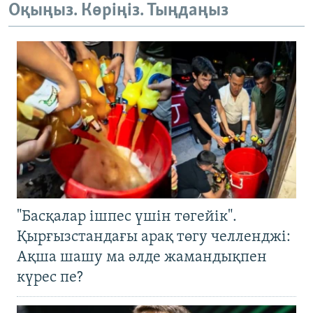
Оқыңыз. Көріңіз. Тыңдаңыз
"Басқалар ішпес үшін төгейік".
Қырғызстандағы арақ төгу челленджі:
Ақша шашу ма әлде жамандықпен
күрес пе?