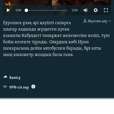
ЖАЗЫЛЫҢЫЗ
0:00
2:03
Жүктеп алу
Еуропаға ұзақ әрі қауіпті сапарға
Басқа тілдерде
шығар алдында жүздеген ауған
азаматы Кабулдегі төлқұжат мекемесіне келіп, түні
бойы кезекте тұрады. Олардың көбі Иран
шекарасына дейін автобуспен барады, бұл алты
мың километр жолдың басы ғана.
Бөлісу
VPN-сіз оқу