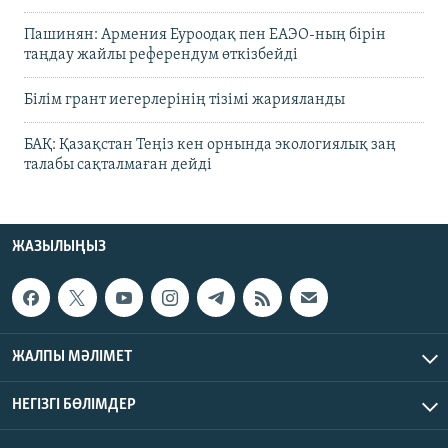
Пашинян: Армения Еуроодақ пен ЕАЭО-ның бірін
таңдау жайлы референдум өткізбейді
Білім грант иегерлерінің тізімі жарияланды
БАҚ: Қазақстан Теңіз кен орнында экологиялық заң
талабы сақталмаған дейді
ЖАЗЫЛЫҢЫЗ
ЖАЛПЫ МӘЛІМЕТ
НЕГІЗГІ БӨЛІМДЕР