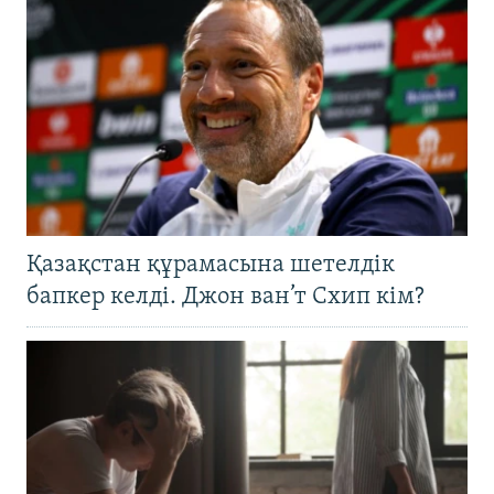
Қазақстан құрамасына шетелдік
бапкер келді. Джон ван’т Схип кім?