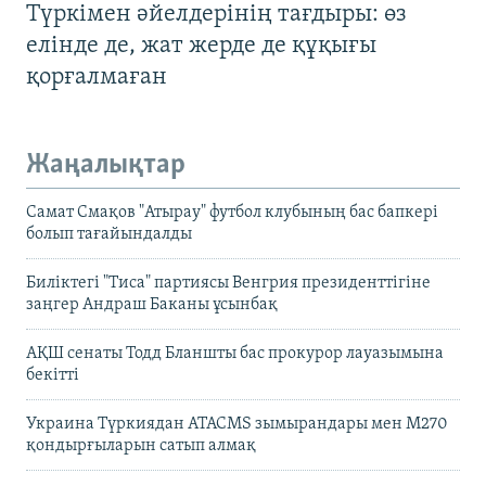
Түркімен әйелдерінің тағдыры: өз
елінде де, жат жерде де құқығы
қорғалмаған
Жаңалықтар
Самат Смақов "Атырау" футбол клубының бас бапкері
болып тағайындалды
Биліктегі "Тиса" партиясы Венгрия президенттігіне
заңгер Андраш Баканы ұсынбақ
АҚШ сенаты Тодд Бланшты бас прокурор лауазымына
бекітті
Украина Түркиядан ATACMS зымырандары мен M270
қондырғыларын сатып алмақ