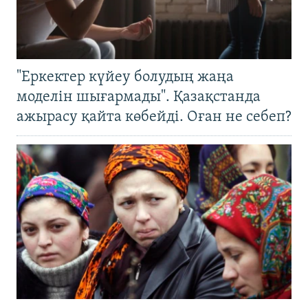
"Еркектер күйеу болудың жаңа
моделін шығармады". Қазақстанда
ажырасу қайта көбейді. Оған не себеп?