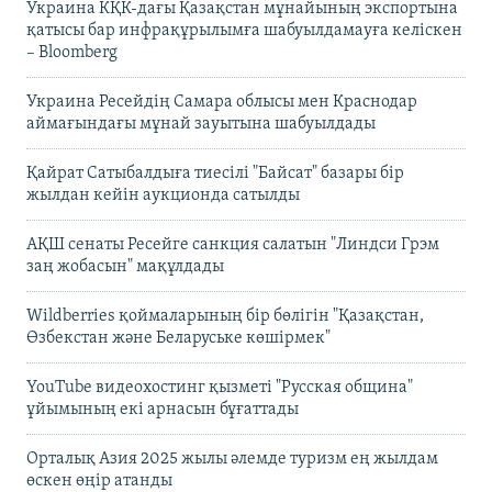
Украина КҚК-дағы Қазақстан мұнайының экспортына
қатысы бар инфрақұрылымға шабуылдамауға келіскен
– Bloomberg
Украина Ресейдің Самара облысы мен Краснодар
аймағындағы мұнай зауытына шабуылдады
Қайрат Сатыбалдыға тиесілі "Байсат" базары бір
жылдан кейін аукционда сатылды
АҚШ сенаты Ресейге санкция салатын "Линдси Грэм
заң жобасын" мақұлдады
Wildberries қоймаларының бір бөлігін "Қазақстан,
Өзбекстан және Беларуське көшірмек"
YouTube видеохостинг қызметі "Русская община"
ұйымының екі арнасын бұғаттады
Орталық Азия 2025 жылы әлемде туризм ең жылдам
өскен өңір атанды