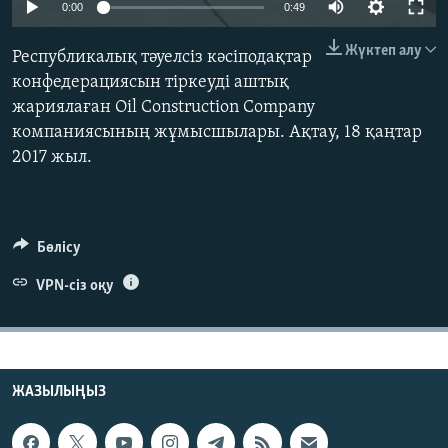
0:00
0:49
ЖАЗЫЛЫҢЫЗ
Жүктеп алу
Республикалық тәуелсіз кәсіподақтар
конфедерациясын тіркеуді аштық
жариялаған Oil Construction Company
Басқа тілдерде
компаниясының жұмысшылары. Ақтау, 18 қаңтар
2017 жыл.
Бөлісу
VPN-сіз оқу
ЖАЗЫЛЫҢЫЗ