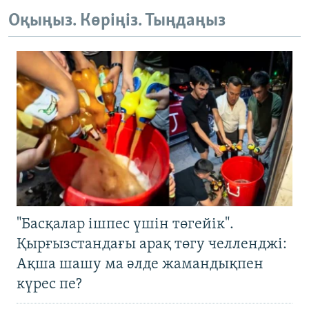
Оқыңыз. Көріңіз. Тыңдаңыз
"Басқалар ішпес үшін төгейік".
Қырғызстандағы арақ төгу челленджі:
Ақша шашу ма әлде жамандықпен
күрес пе?