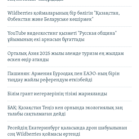
Wildberries қоймаларының бір бөлігін "Қазақстан,
Өзбекстан және Беларуське көшірмек"
YouTube видеохостинг қызметі "Русская община"
ұйымының екі арнасын бұғаттады
Орталық Азия 2025 жылы әлемде туризм ең жылдам
өскен өңір атанды
Пашинян: Армения Еуроодақ пен ЕАЭО-ның бірін
таңдау жайлы референдум өткізбейді
Білім грант иегерлерінің тізімі жарияланды
БАҚ: Қазақстан Теңіз кен орнында экологиялық заң
талабы сақталмаған дейді
Ресейдің Екатеринбург қаласында дрон шабуылынан
соң Wildberries қоймасы өртенді