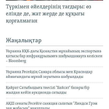
Түркімен әйелдерінің тағдыры: өз
елінде де, жат жерде де құқығы
қорғалмаған
Жаңалықтар
Украина КҚК-дағы Қазақстан мұнайының экспортына
қатысы бар инфрақұрылымға шабуылдамауға келіскен
– Bloomberg
Украина Ресейдің Самара облысы мен Краснодар
аймағындағы мұнай зауытына шабуылдады
Қайрат Сатыбалдыға тиесілі "Байсат" базары бір
жылдан кейін аукционда сатылды
АҚШ сенаты Ресейге санкция салатын "Линдси Грэм
заң жобасын" мақұлдады