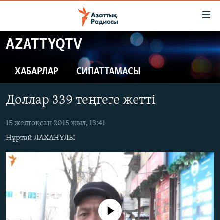
Accessibility
links
Skip
AZATTYQTV
to
ЖАҢАЛЫҚТАР
main
САЯСАТ
ХАБАРЛАР
СИПАТТАМАСЫ
content
AZATTYQTV
Skip
Доллар 339 теңгеге жетті
to
ҚАҢТАР ОҚИҒАСЫ
main
АДАМ ҚҰҚЫҚТАРЫ
15 желтоқсан 2015 жыл, 13:41
Navigation
Skip
Нұртай ЛАХАНҰЛЫ
ӘЛЕУМЕТ
to
ӘЛЕМ
Search
АРНАЙЫ ЖОБАЛАР
Русский
No media source currently available