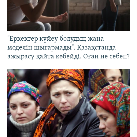
"Еркектер күйеу болудың жаңа
моделін шығармады". Қазақстанда
ажырасу қайта көбейді. Оған не себеп?