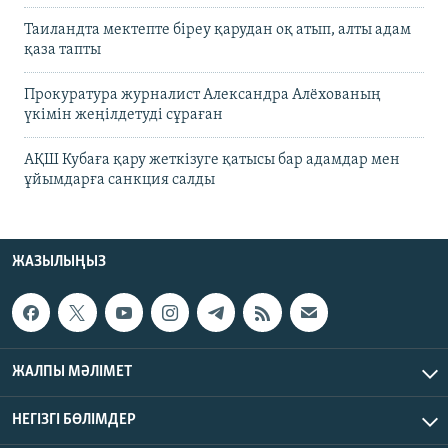
Таиландта мектепте біреу қарудан оқ атып, алты адам
қаза тапты
Прокуратура журналист Александра Алёхованың
үкімін жеңілдетуді сұраған
АҚШ Кубаға қару жеткізуге қатысы бар адамдар мен
ұйымдарға санкция салды
ЖАЗЫЛЫҢЫЗ
ЖАЛПЫ МӘЛІМЕТ
НЕГІЗГІ БӨЛІМДЕР