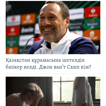
Қазақстан құрамасына шетелдік
бапкер келді. Джон ван’т Схип кім?