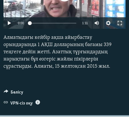
ЖАЗЫЛЫҢЫЗ
0:00
1:11
Басқа тілдерде
Алматыдағы кейбір ақша айырбастау
орындарында 1 АҚШ долларының бағамы 339
теңгеге дейін жетті. Азаттық тұрғындардың
нарықтағы бұл өзгеріс жайлы пікірлерін
сұрастырды. Алматы, 15 желтоқсан 2015 жыл.
Бөлісу
VPN-сіз оқу