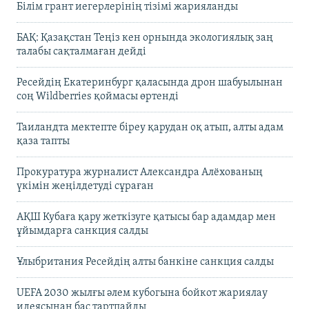
Білім грант иегерлерінің тізімі жарияланды
БАҚ: Қазақстан Теңіз кен орнында экологиялық заң
талабы сақталмаған дейді
Ресейдің Екатеринбург қаласында дрон шабуылынан
соң Wildberries қоймасы өртенді
Таиландта мектепте біреу қарудан оқ атып, алты адам
қаза тапты
Прокуратура журналист Александра Алёхованың
үкімін жеңілдетуді сұраған
АҚШ Кубаға қару жеткізуге қатысы бар адамдар мен
ұйымдарға санкция салды
Ұлыбритания Ресейдің алты банкіне санкция салды
UEFA 2030 жылғы әлем кубогына бойкот жариялау
идеясынан бас тартпайды