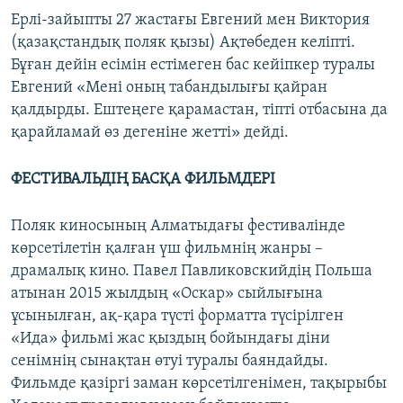
Ерлі-зайыпты 27 жастағы Евгений мен Виктория
(қазақстандық поляк қызы) Ақтөбеден келіпті.
Бұған дейін есімін естімеген бас кейіпкер туралы
Евгений «Мені оның табандылығы қайран
қалдырды. Ештеңеге қарамастан, тіпті отбасына да
қарайламай өз дегеніне жетті» дейді.
ФЕСТИВАЛЬДІҢ БАСҚА ФИЛЬМДЕРІ
Поляк киносының Алматыдағы фестивалінде
көрсетілетін қалған үш фильмнің жанры –
драмалық кино. Павел Павликовскийдің Польша
атынан 2015 жылдың «Оскар» сыйлығына
ұсынылған, ақ-қара түсті форматта түсірілген
«Ида» фильмі жас қыздың бойындағы діни
сенімнің сынақтан өтуі туралы баяндайды.
Фильмде қазіргі заман көрсетілгенімен, тақырыбы