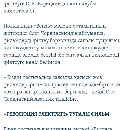
іріктеуге Олег Борецкийдің киноклубы
көмектескен.
Польшаның «Вензь» мәдени орталығының
жетекшісі Олег Червинскийдің айтуынша,
фильмдерді іріктеу барысында сапалы түсірілген,
киножүлдеге ұсынылған немесе киножүлде
түрінде әлемде белгілі бір баға алған фильмдерді
іріктеуге көңіл бөлінген.
– Біздің фестивальге саясатқа қатысы жоқ
фильмдер іріктелді. Іріктеу кезінде әлдебір саяси
көзқарасқа артықшылық бермедік, - дейді Олег
Червинский Азаттық тілшісіне.
«РЕВОЛЮЦИЯ ЭЛЕКТРИГІ» ТУРАЛЫ ФИЛЬМ
Бірақ фестивальдің алғашқы фильмі «Валенса.