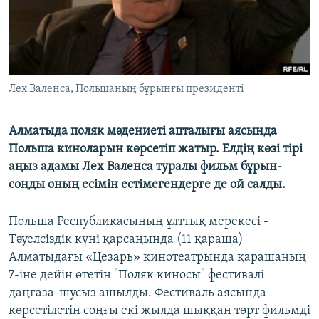
ЖАЗЫЛЫҢЫЗ
Басқа тілдерде
Лех Валенса, Польшаның бұрынғы президенті
Алматыда поляк мәдениеті апталығы аясында
Польша киноларын көрсетіп жатыр. Елдің көзі тірі
аңыз адамы Лех Валенса туралы фильм бұрын-
соңды оның есімін естімегендерге де ой салды.
Польша Республикасының ұлттық мерекесі -
Тәуелсіздік күні қарсаңында (11 қараша)
Алматыдағы «Цезарь» кинотеатрында қарашаның
7-іне дейін өтетін "Поляк киносы" фестивалі
даңғаза-шусыз ашылды. Фестиваль аясында
көрсетілетін соңғы екі жылда шыққан төрт фильмді