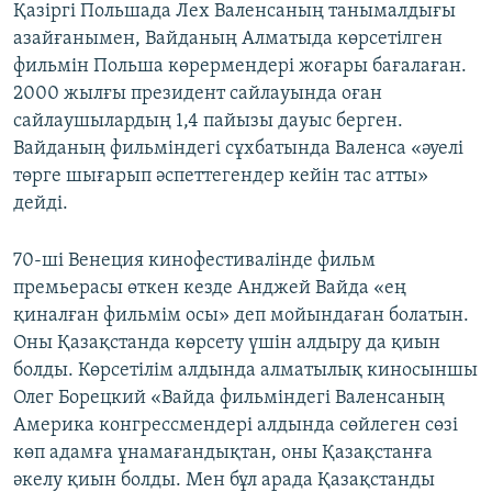
Қазіргі Польшада Лех Валенсаның танымалдығы
азайғанымен, Вайданың Алматыда көрсетілген
фильмін Польша көрермендері жоғары бағалаған.
2000 жылғы президент сайлауында оған
сайлаушылардың 1,4 пайызы дауыс берген.
Вайданың фильміндегі сұхбатында Валенса «әуелі
төрге шығарып әспеттегендер кейін тас атты»
дейді.
70-ші Венеция кинофестивалінде фильм
премьерасы өткен кезде Анджей Вайда «ең
қиналған фильмім осы» деп мойындаған болатын.
Оны Қазақстанда көрсету үшін алдыру да қиын
болды. Көрсетілім алдында алматылық киносыншы
Олег Борецкий «Вайда фильміндегі Валенсаның
Америка конгрессмендері алдында сөйлеген сөзі
көп адамға ұнамағандықтан, оны Қазақстанға
әкелу қиын болды. Мен бұл арада Қазақстанды