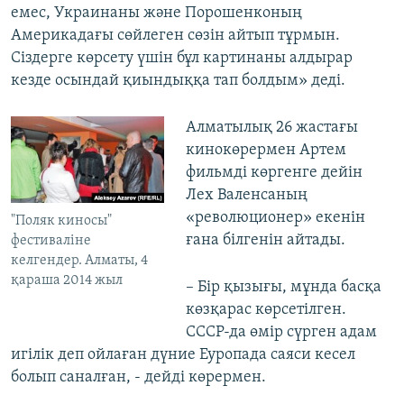
емес, Украинаны және Порошенконың
Америкадағы сөйлеген сөзін айтып тұрмын.
Сіздерге көрсету үшін бұл картинаны алдырар
кезде осындай қиындыққа тап болдым» деді.
Алматылық 26 жастағы
кинокөрермен Артем
фильмді көргенге дейін
Лех Валенсаның
«революционер» екенін
"Поляк киносы"
ғана білгенін айтады.
фестиваліне
келгендер. Алматы, 4
қараша 2014 жыл
– Бір қызығы, мұнда басқа
көзқарас көрсетілген.
СССР-да өмір сүрген адам
игілік деп ойлаған дүние Еуропада саяси кесел
болып саналған, - дейді көрермен.