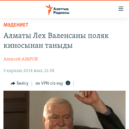
Accessibility
links
Skip
МӘДЕНИЕТ
to
ЖАҢАЛЫҚТАР
Алматы Лех Валенсаны поляк
main
САЯСАТ
content
киносынан таныды
AZATTYQTV
Skip
to
Алексей АЗАРОВ
ҚАҢТАР ОҚИҒАСЫ
main
5 қараша 2014 жыл, 21:38
АДАМ ҚҰҚЫҚТАРЫ
Navigation
Skip
ӘЛЕУМЕТ
Бөлісу
VPN-сіз оқу
to
ӘЛЕМ
Search
АРНАЙЫ ЖОБАЛАР
Русский