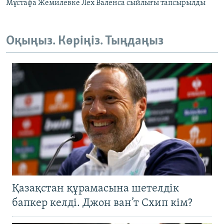
Мұстафа Жемилевке Лех Валенса сыйлығы тапсырылды
Оқыңыз. Көріңіз. Тыңдаңыз
Қазақстан құрамасына шетелдік
бапкер келді. Джон ван’т Схип кім?