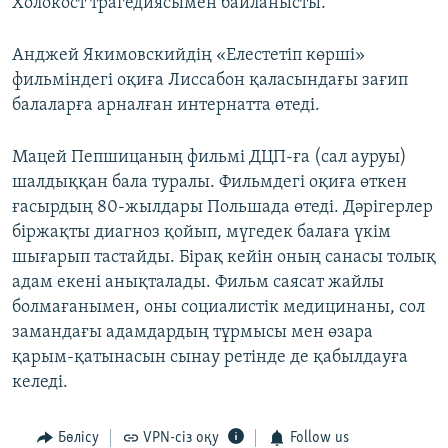
Холокост трагедиясымен байланысты.
Анджей Якимовскийдің «Елестетіп көрші»
фильміндегі оқиға Лиссабон қаласындағы зағип
балаларға арналған интернатта өтеді.
Мацей Пепшицаның фильмі ДЦП-ға (сал ауруы)
шалдыққан бала туралы. Фильмдегі оқиға өткен
ғасырдың 80-жылдары Польшада өтеді. Дәрігерлер
біржақты диагноз қойып, мүгедек балаға үкім
шығарып тастайды. Бірақ кейін оның санасы толық
адам екені анықталады. Фильм саясат жайлы
болмағанымен, оны социалистік медицинаны, сол
замандағы адамдардың тұрмысы мен өзара
қарым-қатынасын сынау ретінде де қабылдауға
келеді.
Бөлісу
VPN-сіз оқу
Follow us