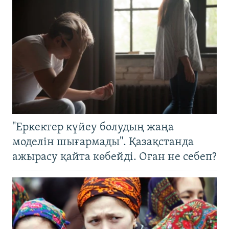
"Еркектер күйеу болудың жаңа
моделін шығармады". Қазақстанда
ажырасу қайта көбейді. Оған не себеп?