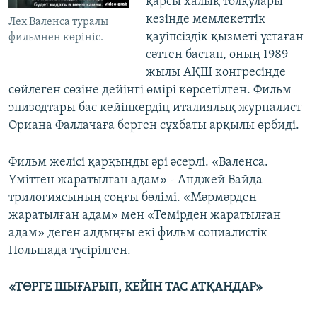
қарсы халық толқулары
кезінде мемлекеттік
Лех Валенса туралы
қауіпсіздік қызметі ұстаған
фильмнен көрініс.
сәттен бастап, оның 1989
жылы АҚШ конгресінде
сөйлеген сөзіне дейінгі өмірі көрсетілген. Фильм
эпизодтары бас кейіпкердің италиялық журналист
Ориана Фаллачаға берген сұхбаты арқылы өрбиді.
Фильм желісі қарқынды әрі әсерлі. «Валенса.
Үміттен жаратылған адам» - Анджей Вайда
трилогиясының соңғы бөлімі. «Мәрмәрден
жаратылған адам» мен «Темірден жаратылған
адам» деген алдыңғы екі фильм социалистік
Польшада түсірілген.
«ТӨРГЕ ШЫҒАРЫП, КЕЙІН ТАС АТҚАНДАР»