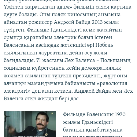
Үміттен жаратылған адам» фильмін саяси картина
деуге болады. Оны поляк киносының аңызына
айналған режиссер Анджей Вайда 2013 жылы
түсірген. Фильмде Гданьскідегі кеме жасайтын
орында қарапайым электрик болып істеген
Валенсаның кәсіподақ жетекшісі әрі Нобель
сыйлығының лауреатына дейін өсу жолы
баяндалады. 71 жастағы Лех Валенса – Польшаның
социализм күйрегеннен кейін демократиялық
жолмен сайланған тұңғыш президенті, жұрт оны
алғашқы мамандығына байланысты «революция
электригі» деп атап кеткен. Анджей Вайда мен Лех
Валенса отыз жылдан бері дос.
Фильмде Валенсаны 1970
жылғы Гданьскідегі
бағаның қымбаттауына