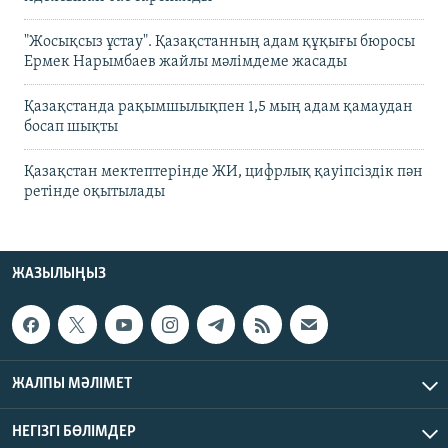
"Жосықсыз ұстау". Қазақстанның адам құқығы бюросы
Ермек Нарымбаев жайлы мәлімдеме жасады
Қазақстанда рақымшылықпен 1,5 мың адам қамаудан
босап шықты
Қазақстан мектептерінде ЖИ, цифрлық қауіпсіздік пән
ретінде оқытылады
ЖАЗЫЛЫҢЫЗ
ЖАЛПЫ МӘЛІМЕТ
НЕГІЗГІ БӨЛІМДЕР