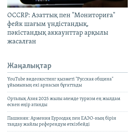
OCCRP: Азаттық пен "Мониториға"
фейк шағым үндістандық,
пәкістандық аккаунттар арқылы
жасалған
Жаңалықтар
YouTube видеохостинг қызметі "Русская община"
ұйымының екі арнасын бұғаттады
Орталық Азия 2025 жылы әлемде туризм ең жылдам
өскен өңір атанды
Пашинян: Армения Еуроодақ пен ЕАЭО-ның бірін
таңдау жайлы референдум өткізбейді