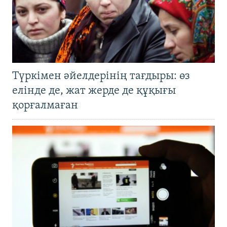
Түркімен әйелдерінің тағдыры: өз
елінде де, жат жерде де құқығы
қорғалмаған