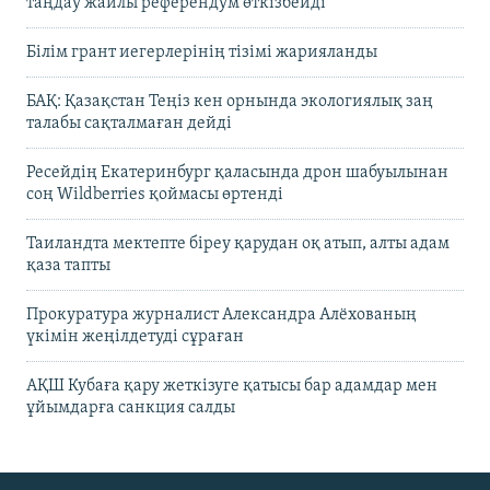
таңдау жайлы референдум өткізбейді
Білім грант иегерлерінің тізімі жарияланды
БАҚ: Қазақстан Теңіз кен орнында экологиялық заң
талабы сақталмаған дейді
Ресейдің Екатеринбург қаласында дрон шабуылынан
соң Wildberries қоймасы өртенді
Таиландта мектепте біреу қарудан оқ атып, алты адам
қаза тапты
Прокуратура журналист Александра Алёхованың
үкімін жеңілдетуді сұраған
АҚШ Кубаға қару жеткізуге қатысы бар адамдар мен
ұйымдарға санкция салды