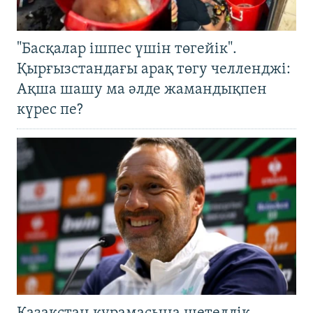
"Басқалар ішпес үшін төгейік".
Қырғызстандағы арақ төгу челленджі:
Ақша шашу ма әлде жамандықпен
күрес пе?