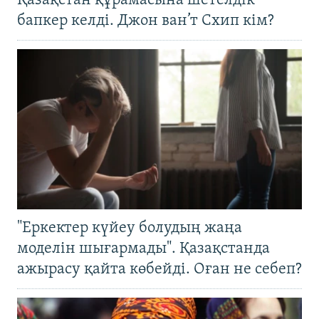
Қазақстан құрамасына шетелдік
бапкер келді. Джон ван’т Схип кім?
"Еркектер күйеу болудың жаңа
моделін шығармады". Қазақстанда
ажырасу қайта көбейді. Оған не себеп?