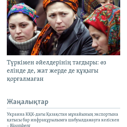
Түркімен әйелдерінің тағдыры: өз
елінде де, жат жерде де құқығы
қорғалмаған
Жаңалықтар
Украина КҚК-дағы Қазақстан мұнайының экспортына
қатысы бар инфрақұрылымға шабуылдамауға келіскен
– Bloomberg