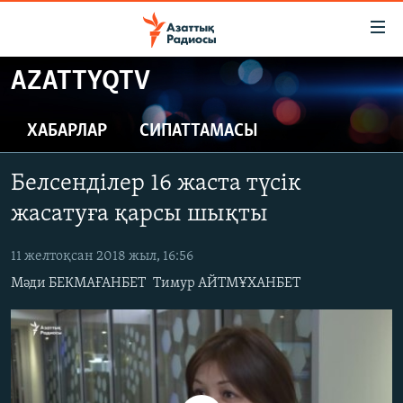
Accessibility
links
Skip
AZATTYQTV
to
ЖАҢАЛЫҚТАР
main
САЯСАТ
ХАБАРЛАР
СИПАТТАМАСЫ
content
AZATTYQTV
Skip
Белсенділер 16 жаста түсік
to
ҚАҢТАР ОҚИҒАСЫ
main
жасатуға қарсы шықты
АДАМ ҚҰҚЫҚТАРЫ
Navigation
Skip
11 желтоқсан 2018 жыл, 16:56
ӘЛЕУМЕТ
to
Мәди БЕКМАҒАНБЕТ
Тимур АЙТМҰХАНБЕТ
ӘЛЕМ
Search
АРНАЙЫ ЖОБАЛАР
Русский