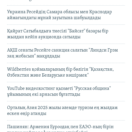
Украина Ресейдің Самара облысы мен Краснодар
аймағындағы мұнай зауытына шабуылдады
Қайрат Сатыбалдыға тиесілі "Байсат" базары бір
жылдан кейін аукционда сатылды
АҚШ сенаты Ресейге санкция салатын "Линдси Грэм
заң жобасын" мақұлдады
Wildberries қоймаларының бір бөлігін "Қазақстан,
Өзбекстан және Беларуське көшірмек"
YouTube видеохостинг қызметі "Русская община"
ұйымының екі арнасын бұғаттады
Орталық Азия 2025 жылы әлемде туризм ең жылдам
өскен өңір атанды
Пашинян: Армения Еуроодақ пен ЕАЭО-ның бірін