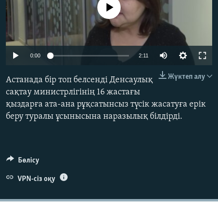
No media source currently available
ЖАЗЫЛЫҢЫЗ
Басқа тілдерде
0:00
2:11
Жүктеп алу
Астанада бір топ белсенді Денсаулық
сақтау министрлігінің 16 жастағы
қыздарға ата-ана рұқсатынсыз түсік жасатуға ерік
беру туралы ұсынысына наразылық білдірді.
Бөлісу
VPN-сіз оқу