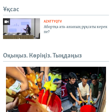
Ұқсас
AZATTYQTV
Абортқа ата-ананың рұқсаты керек
пе?
Оқыңыз. Көріңіз. Тыңдаңыз