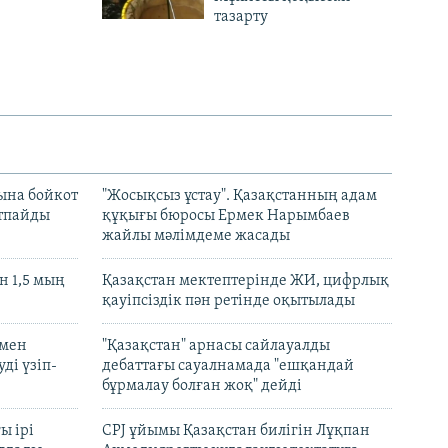
тазарту
ына бойкот
"Жосықсыз ұстау". Қазақстанның адам
ртпайды
құқығы бюросы Ермек Нарымбаев
жайлы мәлімдеме жасады
 1,5 мың
Қазақстан мектептерінде ЖИ, цифрлық
қауіпсіздік пән ретінде оқытылады
 мен
"Қазақстан" арнасы сайлауалды
ді үзіп-
дебаттағы сауалнамада "ешқандай
бұрмалау болған жоқ" дейді
ы ірі
CPJ ұйымы Қазақстан билігін Лұқпан