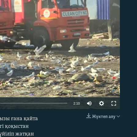
able
2:10
Жүктеп алу
ызы ғана қайта
EMBED
ігі қоқыстан
үйіліп жатқан