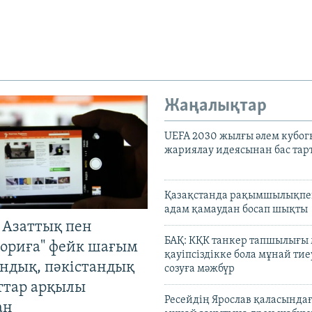
Жаңалықтар
UEFA 2030 жылғы әлем кубог
жариялау идеясынан бас та
Қазақстанда рақымшылықпен
адам қамаудан босап шықты
 Азаттық пен
БАҚ: КҚК танкер тапшылығы
ориға" фейк шағым
қауіпсіздікке бола мұнай тиеу
андық, пәкістандық
созуға мәжбүр
ттар арқылы
Ресейдің Ярослав қаласындағ
ан