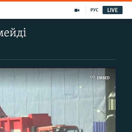
LIVE
РУС
мейді
EMBED