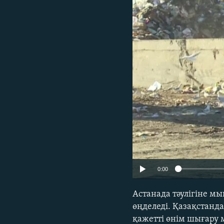
0:00
Астанада тәулігіне м
өңделеді. Қазақстанда
қажетті өнім шығару 