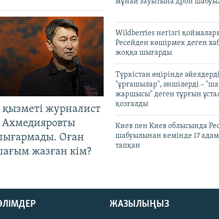
мұнай зауытына дрон шабуы
Wildberries негізгі қоймала
Ресейден көшірмек деген ха
жоққа шығарды
Түркістан өңірінде әйелдерді
"ұрғашылар", әншілерді – "
жаршысы" деген тұрғын ұстал
қозғалды
 қызметі журналист
 Ахмедияровты
Киев пен Киев облысында Рес
шығармады. Оған
шабуылынан кемінде 17 адам
тапқан
шағым жазған кім?
БӨЛІМДЕР
ЖАЗЫЛЫҢЫЗ