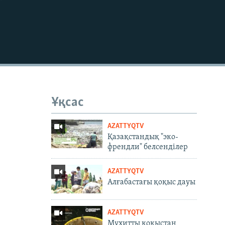
Ұқсас
AZATTYQTV
Қазақстандық "эко-
френдли" белсенділер
AZATTYQTV
Алғабастағы қоқыс дауы
AZATTYQTV
Мұхитты қоқыстан