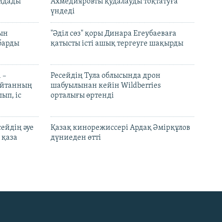
лдады
Ахмедияровты қудалауды тоқтатуға
үндеді
рын
"Әділ сөз" қоры Динара Егеубаеваға
барды
қатысты істі ашық тергеуге шақырды
 –
Ресейдің Тула облысында дрон
шайтанның
шабуылынан кейін Wildberries
ып, іс
орталығы өртенді
ейдің әуе
Қазақ кинорежиссері Ардақ Әмірқұлов
 қаза
дүниеден өтті