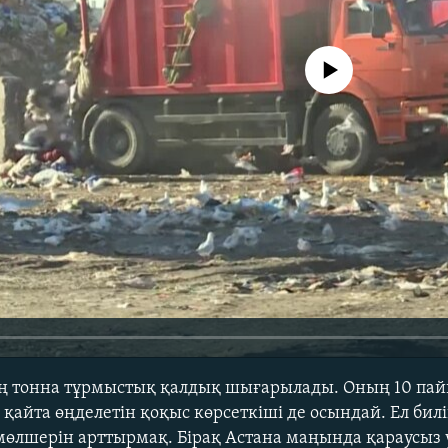
No media source currently avail
ың тонна тұрмыстық қалдық шығарылады. Оның 10 пай
 қайта өңделетін қоқыс көрсеткіші де осындай. Ел бил
мөлшерін арттырмақ. Бірақ Астана маңында қараусыз 