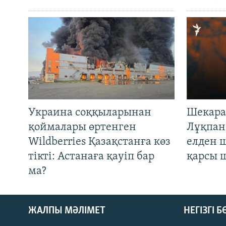
Украина соққыларынан
Шекара
қоймалары өртенген
Лұқпан
Wildberries Қазақстанға көз
елден 
тікті: Астанаға қауіп бар
қарсы 
ма?
ЖАЛПЫ МӘЛІМЕТ
НЕГІЗГІ 