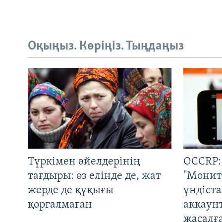
Оқыңыз. Көріңіз. Тыңдаңыз
Түркімен әйелдерінің
OCCRP:
тағдыры: өз елінде де, жат
"Монит
жерде де құқығы
үндіст
қорғалмаған
аккаун
жасалғ