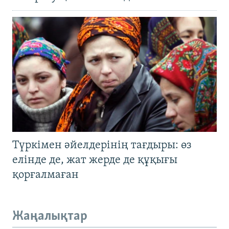
Түркімен әйелдерінің тағдыры: өз
елінде де, жат жерде де құқығы
қорғалмаған
Жаңалықтар