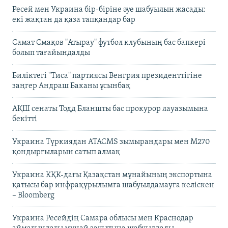
Ресей мен Украина бір-біріне әуе шабуылын жасады:
екі жақтан да қаза тапқандар бар
Самат Смақов "Атырау" футбол клубының бас бапкері
болып тағайындалды
Биліктегі "Тиса" партиясы Венгрия президенттігіне
заңгер Андраш Баканы ұсынбақ
АҚШ сенаты Тодд Бланшты бас прокурор лауазымына
бекітті
Украина Түркиядан ATACMS зымырандары мен M270
қондырғыларын сатып алмақ
Украина КҚК-дағы Қазақстан мұнайының экспортына
қатысы бар инфрақұрылымға шабуылдамауға келіскен
– Bloomberg
Украина Ресейдің Самара облысы мен Краснодар