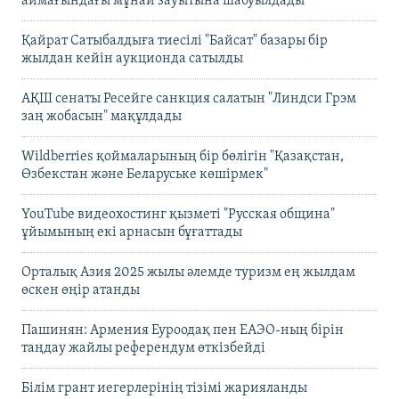
аймағындағы мұнай зауытына шабуылдады
Қайрат Сатыбалдыға тиесілі "Байсат" базары бір
жылдан кейін аукционда сатылды
АҚШ сенаты Ресейге санкция салатын "Линдси Грэм
заң жобасын" мақұлдады
Wildberries қоймаларының бір бөлігін "Қазақстан,
Өзбекстан және Беларуське көшірмек"
YouTube видеохостинг қызметі "Русская община"
ұйымының екі арнасын бұғаттады
Орталық Азия 2025 жылы әлемде туризм ең жылдам
өскен өңір атанды
Пашинян: Армения Еуроодақ пен ЕАЭО-ның бірін
таңдау жайлы референдум өткізбейді
Білім грант иегерлерінің тізімі жарияланды