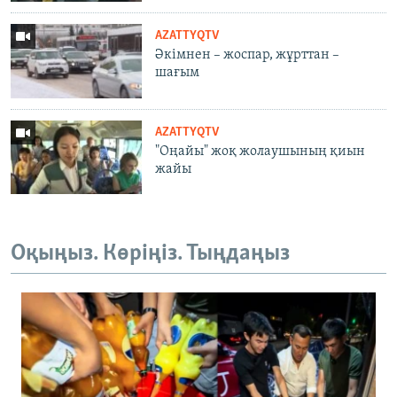
AZATTYQTV
Әкімнен – жоспар, жұрттан –
шағым
AZATTYQTV
"Оңайы" жоқ жолаушының қиын
жайы
Оқыңыз. Көріңіз. Тыңдаңыз