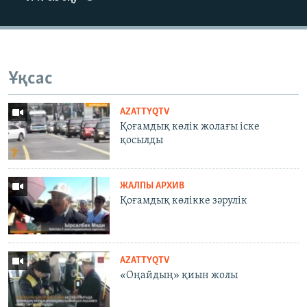
Ұқсас
AZATTYQTV
Қоғамдық көлік жолағы іске
қосылды
ЖАЛПЫ АРХИВ
Қоғамдық көлікке зәрулік
AZATTYQTV
«Оңайдың» қиын жолы