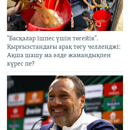
"Басқалар ішпес үшін төгейік".
Қырғызстандағы арақ төгу челленджі:
Ақша шашу ма әлде жамандықпен
күрес пе?