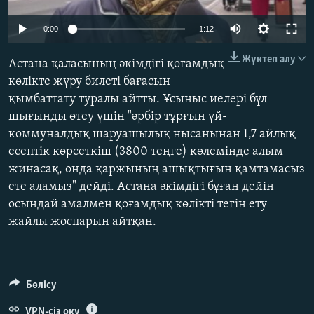
ЖАЗЫЛЫҢЫЗ
0:00
1:12
Жүктеп алу
Астана қаласының әкімдігі қоғамдық
Басқа тілдерде
көлікте жүру билеті бағасын
қымбаттату туралы айтты. Ұсыныс иелері бұл
шығынды өтеу үшін "әрбір тұрғын үй-
коммуналдық шаруашылық нысанынан 1,7 айлық
есептік көрсеткіш (3800 теңге) көлемінде алым
жинасақ, онда қаржының ашықтығын қамтамасыз
ете аламыз" дейді. Астана әкімдігі бұған дейін
осындай амалмен қоғамдық көлікті тегін ету
жайлы жоспарын айтқан.
Бөлісу
VPN-сіз оқу