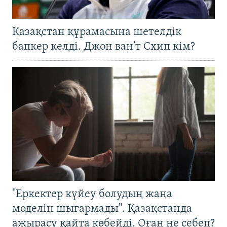
Қазақстан құрамасына шетелдік
бапкер келді. Джон ван’т Схип кім?
"Еркектер күйеу болудың жаңа
моделін шығармады". Қазақстанда
ажырасу қайта көбейді. Оған не себеп?