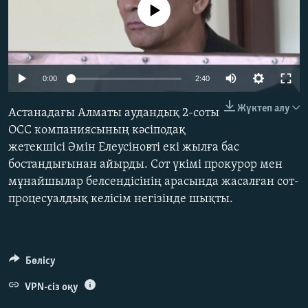
No media source currently available
ЖАЗЫЛЫҢЫЗ
Басқа тілдерде
0:00
2:40
Жүктеп алу
Астанадағы Алматы аудандық 2-соты
ОСС компаниясының кәсіподақ
жетекшісі Әмін Елеусіновті екі жылға бас
бостандығынан айырды. Сот үкімі прокурор мен
мұнайшылар белсендісінің арасында жасалған сот-
процесуалдық келісім негізінде шықты.
Бөлісу
VPN-сіз оқу