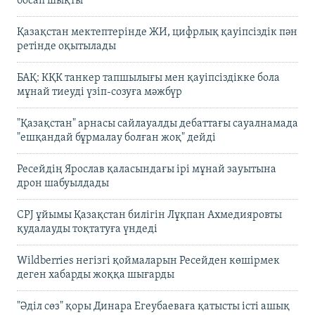
босап шықты
Қазақстан мектептерінде ЖИ, цифрлық қауіпсіздік пән
ретінде оқытылады
БАҚ: КҚК танкер тапшылығы мен қауіпсіздікке бола
мұнай тиеуді үзіп-созуға мәжбүр
"Қазақстан" арнасы сайлауалды дебаттағы сауалнамада
"ешқандай бұрмалау болған жоқ" дейді
Ресейдің Ярослав қаласындағы ірі мұнай зауытына
дрон шабуылдады
CPJ ұйымы Қазақстан билігін Лұқпан Ахмедияровты
қудалауды тоқтатуға үндеді
Wildberries негізгі қоймаларын Ресейден көшірмек
деген хабарды жоққа шығарды
"Әділ сөз" қоры Динара Егеубаеваға қатысты істі ашық