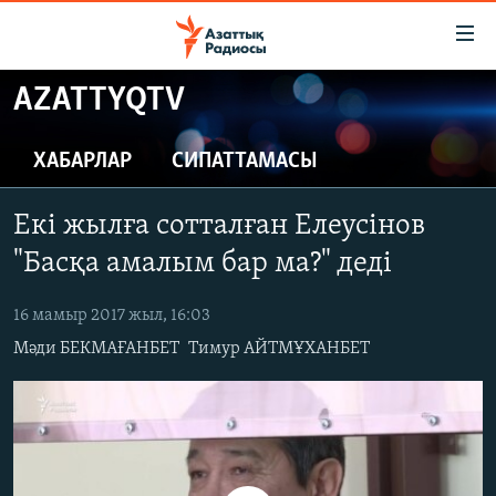
Accessibility
links
Skip
AZATTYQTV
to
ЖАҢАЛЫҚТАР
main
САЯСАТ
ХАБАРЛАР
СИПАТТАМАСЫ
content
AZATTYQTV
Skip
Екі жылға сотталған Елеусінов
to
ҚАҢТАР ОҚИҒАСЫ
main
"Басқа амалым бар ма?" деді
АДАМ ҚҰҚЫҚТАРЫ
Navigation
Skip
16 мамыр 2017 жыл, 16:03
ӘЛЕУМЕТ
to
Мәди БЕКМАҒАНБЕТ
Тимур АЙТМҰХАНБЕТ
ӘЛЕМ
Search
АРНАЙЫ ЖОБАЛАР
Русский