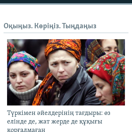
Оқыңыз. Көріңіз. Тыңдаңыз
Түркімен әйелдерінің тағдыры: өз
елінде де, жат жерде де құқығы
қорғалмаған