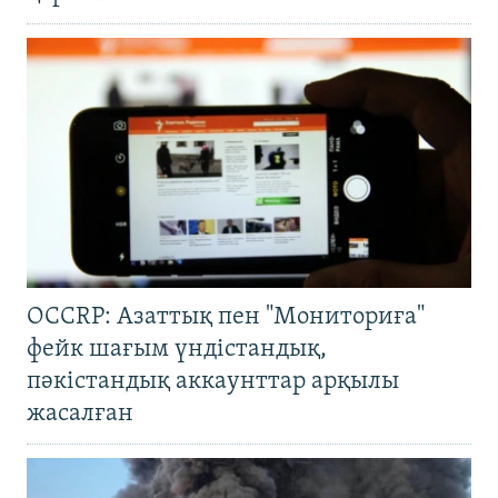
OCCRP: Азаттық пен "Мониториға"
фейк шағым үндістандық,
пәкістандық аккаунттар арқылы
жасалған