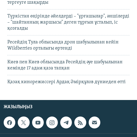
тергеуге шақырды
Түркістан өңірінде әйелдерді – "ұрғашылар", әншілерді
– "шайтанның жаршысы" деген тұрғын ұсталып, іс
қозғалды
Ресейдің Тула облысында дрон шабуылынан кейін
Wildberries орталығы өртенді
Киев пен Киев облысында Ресейдің әуе шабуылынан
кемінде 17 адам қаза тапқан
Қазақ кинорежиссері Ардақ Әмірқұлов дүниеден өтті
ЖАЗЫЛЫҢЫЗ