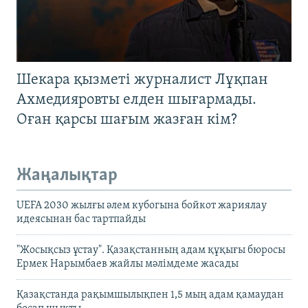
Шекара қызметі журналист Лұқпан
Ахмедияровты елден шығармады.
Оған қарсы шағым жазған кім?
Жаңалықтар
UEFA 2030 жылғы әлем кубогына бойкот жариялау
идеясынан бас тартпайды
"Жосықсыз ұстау". Қазақстанның адам құқығы бюросы
Ермек Нарымбаев жайлы мәлімдеме жасады
Қазақстанда рақымшылықпен 1,5 мың адам қамаудан