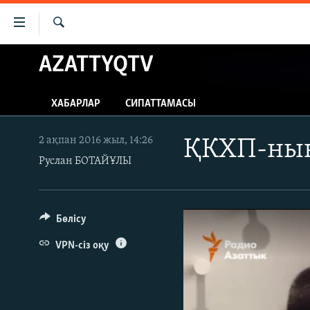
Accessibility
links
İздеу
Skip
AZATTYQTV
ЖАҢАЛЫҚТАР
to
САЯСАТ
main
ХАБАРЛАР
СИПАТТАМАСЫ
content
AZATTYQTV
Skip
ҚАҢТАР ОҚИҒАСЫ
to
2 ақпан 2016 жыл, 14:26
ҚКХП-ның
main
Руслан БОТАЙҰЛЫ
АДАМ ҚҰҚЫҚТАРЫ
Navigation
ӘЛЕУМЕТ
Skip
to
ӘЛЕМ
Бөлісу
Search
АРНАЙЫ ЖОБАЛАР
VPN-сіз оқу