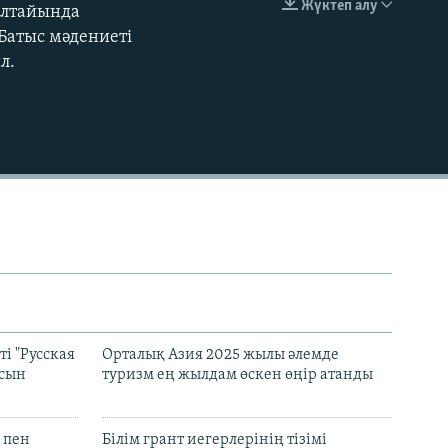
Жүктеп алу
ылтайында
EMBED
Батыс мәдениеті
л.
і "Русская
Орталық Азия 2025 жылы әлемде
асын
туризм ең жылдам өскен өңір атанды
 пен
Білім грант иегерлерінің тізімі