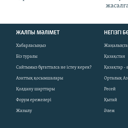
жасалғ
ЖАЛПЫ МӘЛІМЕТ
НЕГІЗГІ 
Хабарласыңыз
Жаңалықта
Біз туралы
Қазақстан
Русский
Сайтымыз бұғатталса не істеу керек?
Қазақтар - 
Азаттық қосымшалары
Орталық А
ЖАЗЫЛЫҢЫЗ
Қолдану шарттары
Ресей
Форум ережелері
Қытай
Жазылу
Әлем
Басқа тілдерде