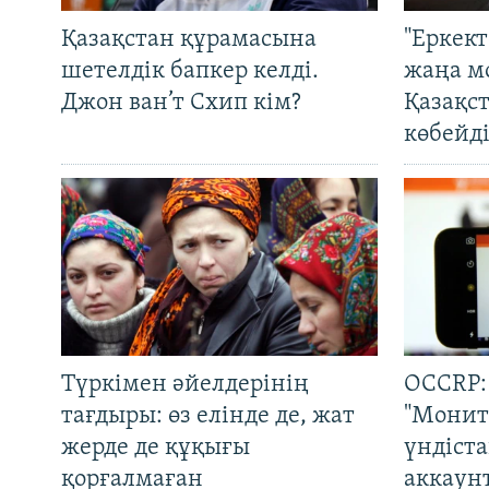
Қазақстан құрамасына
"Еркек
шетелдік бапкер келді.
жаңа м
Джон ван’т Схип кім?
Қазақс
көбейді
Түркімен әйелдерінің
OCCRP:
тағдыры: өз елінде де, жат
"Монит
жерде де құқығы
үндіст
қорғалмаған
аккаун