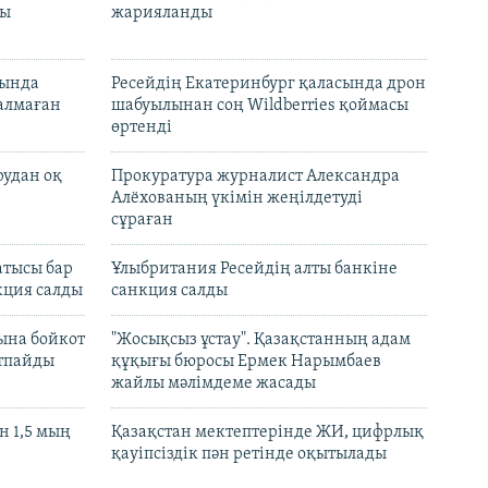
лы
жарияланды
нында
Ресейдің Екатеринбург қаласында дрон
талмаған
шабуылынан соң Wildberries қоймасы
өртенді
рудан оқ
Прокуратура журналист Александра
Алёхованың үкімін жеңілдетуді
сұраған
атысы бар
Ұлыбритания Ресейдің алты банкіне
кция салды
санкция салды
ына бойкот
"Жосықсыз ұстау". Қазақстанның адам
ртпайды
құқығы бюросы Ермек Нарымбаев
жайлы мәлімдеме жасады
 1,5 мың
Қазақстан мектептерінде ЖИ, цифрлық
қауіпсіздік пән ретінде оқытылады