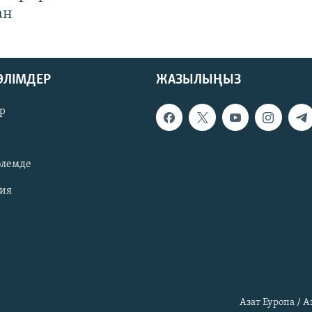
ан
БӨЛІМДЕР
ЖАЗЫЛЫҢЫЗ
р
әлемде
зия
Азат Еуропа / 