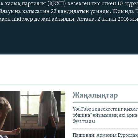
к халық партиясы (ҚКХП) кезектен тыс өткен 10-құр
айлауына қатысатын 22 кандидатын ұсынды. Жиында "
кен пікірлер де жиі айтылды. Астана, 2 ақпан 2016 жы
Жаңалықтар
YouTube видеохостинг қызмет
община" ұйымының екі арн
бұғаттады
Пашинян: Армения Еуроодақ