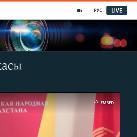
LIVE
РУС
касы
EMBED