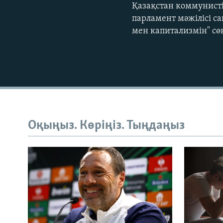
Қазақстан коммунисті
парламент мәжілісі с
мен капитализмін" сөк
Оқыңыз. Көріңіз. Тыңдаңыз