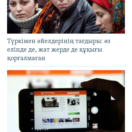
Түркімен әйелдерінің тағдыры: өз
елінде де, жат жерде де құқығы
қорғалмаған