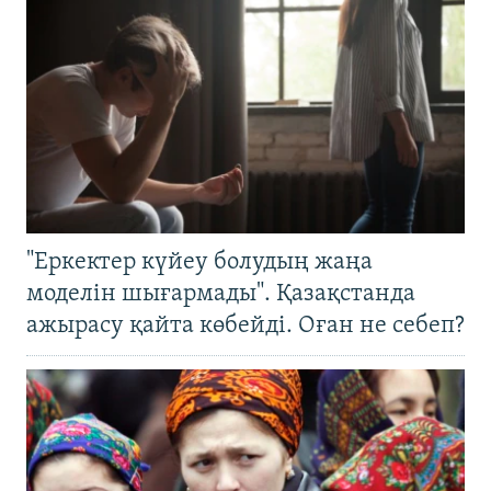
"Еркектер күйеу болудың жаңа
моделін шығармады". Қазақстанда
ажырасу қайта көбейді. Оған не себеп?