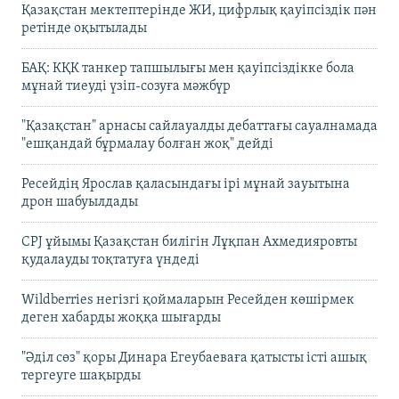
Қазақстан мектептерінде ЖИ, цифрлық қауіпсіздік пән
ретінде оқытылады
БАҚ: КҚК танкер тапшылығы мен қауіпсіздікке бола
мұнай тиеуді үзіп-созуға мәжбүр
"Қазақстан" арнасы сайлауалды дебаттағы сауалнамада
"ешқандай бұрмалау болған жоқ" дейді
Ресейдің Ярослав қаласындағы ірі мұнай зауытына
дрон шабуылдады
CPJ ұйымы Қазақстан билігін Лұқпан Ахмедияровты
қудалауды тоқтатуға үндеді
Wildberries негізгі қоймаларын Ресейден көшірмек
деген хабарды жоққа шығарды
"Әділ сөз" қоры Динара Егеубаеваға қатысты істі ашық
тергеуге шақырды