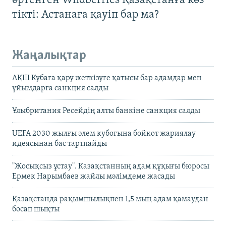
өртенген Wildberries Қазақстанға көз
тікті: Астанаға қауіп бар ма?
Жаңалықтар
АҚШ Кубаға қару жеткізуге қатысы бар адамдар мен
ұйымдарға санкция салды
Ұлыбритания Ресейдің алты банкіне санкция салды
UEFA 2030 жылғы әлем кубогына бойкот жариялау
идеясынан бас тартпайды
"Жосықсыз ұстау". Қазақстанның адам құқығы бюросы
Ермек Нарымбаев жайлы мәлімдеме жасады
Қазақстанда рақымшылықпен 1,5 мың адам қамаудан
босап шықты