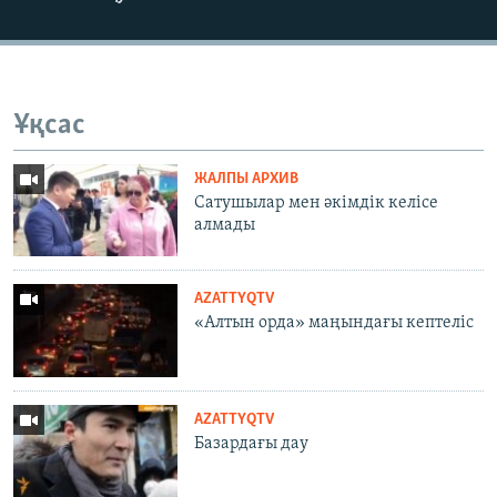
Ұқсас
ЖАЛПЫ АРХИВ
Сатушылар мен әкімдік келісе
алмады
AZATTYQTV
«Алтын орда» маңындағы кептеліс
AZATTYQTV
Базардағы дау