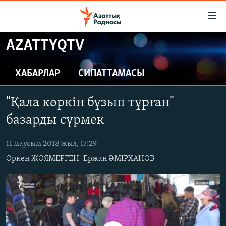
Accessibility
links
Skip
AZATTYQTV
to
ЖАҢАЛЫҚТАР
main
САЯСАТ
ХАБАРЛАР
СИПАТТАМАСЫ
content
AZATTYQTV
Skip
"Қала көркін бұзып тұрған"
to
ҚАҢТАР ОҚИҒАСЫ
main
базарды сүрмек
АДАМ ҚҰҚЫҚТАРЫ
Navigation
Skip
11 маусым 2018 жыл, 17:29
ӘЛЕУМЕТ
to
Өркен ЖОЯМЕРГЕН
Ержан ӘМІРХАНОВ
ӘЛЕМ
Search
АРНАЙЫ ЖОБАЛАР
Русский