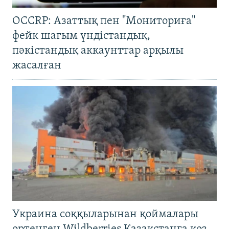
OCCRP: Азаттық пен "Мониториға"
фейк шағым үндістандық,
пәкістандық аккаунттар арқылы
жасалған
Украина соққыларынан қоймалары