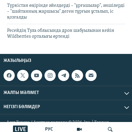
Түркістан өңірінде әйелдерді – "ұрғашылар", әншілерді
– "шайтанның жаршысы" деген тұрғын ұсталып, іс
қозғалды
Ресейдің Тула облысында дрон шабуылынан кейін
Wildberries орталығы өртенді
ЖАЗЫЛЫҢЫЗ
ЖАЛПЫ МӘЛІМЕТ
НЕГІЗГІ БӨЛІМДЕР
Азат Еуропа / Азаттық радиосы © 2026, Inc. | Барлық
құқықтары қорғалған
LIVE
РУС