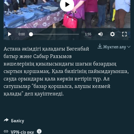
No media source currently available
ЖАЗЫЛЫҢЫЗ
Басқа тілдерде
0:00
1:55
Жүктеп алу
Астана әкімдігі қаладағы Бөгенбай
батыр және Сабыр Рахымов
көшелерінің қиылысындағы шағын базардың
сыртын қоршамақ. Қала билігінің пайымдауынша,
сауда орындары қала көркін кетіріп тұр. Ал
сатушылар "базар қоршалса, алушы келмей
қалады" деп қауіптенеді.
Бөлісу
VPN-сіз оқу