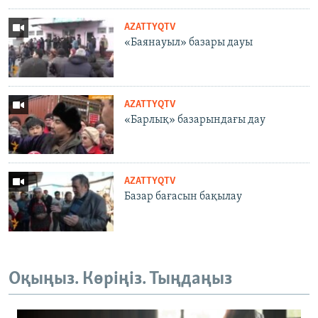
AZATTYQTV
«Баянауыл» базары дауы
AZATTYQTV
«Барлық» базарындағы дау
AZATTYQTV
Базар бағасын бақылау
Оқыңыз. Көріңіз. Тыңдаңыз