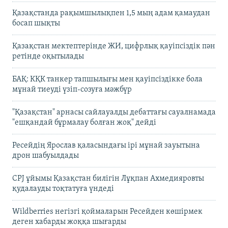
Қазақстанда рақымшылықпен 1,5 мың адам қамаудан
босап шықты
Қазақстан мектептерінде ЖИ, цифрлық қауіпсіздік пән
ретінде оқытылады
БАҚ: КҚК танкер тапшылығы мен қауіпсіздікке бола
мұнай тиеуді үзіп-созуға мәжбүр
"Қазақстан" арнасы сайлауалды дебаттағы сауалнамада
"ешқандай бұрмалау болған жоқ" дейді
Ресейдің Ярослав қаласындағы ірі мұнай зауытына
дрон шабуылдады
CPJ ұйымы Қазақстан билігін Лұқпан Ахмедияровты
қудалауды тоқтатуға үндеді
Wildberries негізгі қоймаларын Ресейден көшірмек
деген хабарды жоққа шығарды