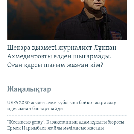
Шекара қызметі журналист Лұқпан
Ахмедияровты елден шығармады.
Оған қарсы шағым жазған кім?
Жаңалықтар
UEFA 2030 жылғы әлем кубогына бойкот жариялау
идеясынан бас тартпайды
"Жосықсыз ұстау". Қазақстанның адам құқығы бюросы
Ермек Нарымбаев жайлы мәлімдеме жасады