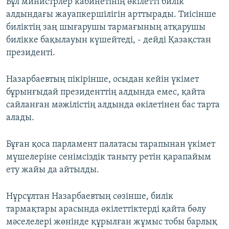
Бұл министрлер кабинетінің өкілетті билік
алдындағы жауапкершілігін арттырады. Тиісінше
биліктің заң шығарушы тармағының атқарушы
билікке бақылауын күшейтеді, - дейді Қазақстан
президенті.
Назарбаевтың пікірінше, осыдан кейін үкімет
бұрынғыдай президенттің алдында емес, қайта
сайланған мәжілістің алдында өкілетінен бас тарта
алады.
Бұған қоса парламент палатасы тарапынан үкімет
мүшелеріне сенімсіздік таныту ретін қарапайым
ету жайы да айтылды.
Нұрсұлтан Назарбаевтың сөзінше, билік
тармақтары арасында өкілеттіктерді қайта бөлу
мәселелері жөнінде құрылған жұмыс тобы барлық