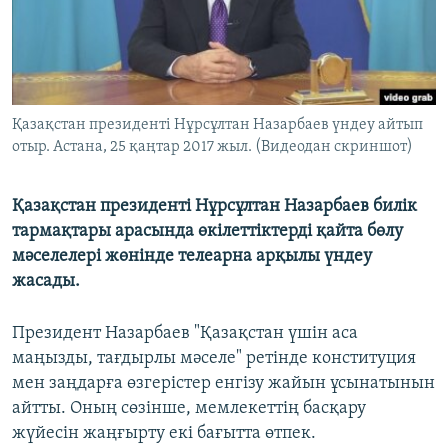
ЖАЗЫЛЫҢЫЗ
Басқа тілдерде
Қазақстан президенті Нұрсұлтан Назарбаев үндеу айтып
отыр. Астана, 25 қаңтар 2017 жыл. (Видеодан скриншот)
Қазақстан президенті Нұрсұлтан Назарбаев билік
тармақтары арасында өкілеттіктерді қайта бөлу
мәселелері жөнінде телеарна арқылы үндеу
жасады.
Президент Назарбаев "Қазақстан үшін аса
маңызды, тағдырлы мәселе" ретінде конституция
мен заңдарға өзгерістер енгізу жайын ұсынатынын
айтты. Оның сөзінше, мемлекеттің басқару
жүйесін жаңғырту екі бағытта өтпек.