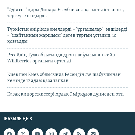
"Әділ сөз" қоры Динара Егеубаеваға қатысты істі ашық
тергеуге шақырды
Түркістан өңірінде әйелдерді – "ұрғашылар", әншілерді
– "шайтанның жаршысы" деген тұрғын ұсталып, іс
қозғалды
Ресейдің Тула облысында дрон шабуылынан кейін
Wildberries орталығы өртенді
Киев пен Киев облысында Ресейдің әуе шабуылынан
кемінде 17 адам қаза тапқан
Қазақ кинорежиссері Ардақ Әмірқұлов дүниеден өтті
ЖАЗЫЛЫҢЫЗ