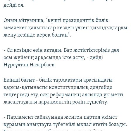
дейді ол.
Оның айтуынша, "күшті президенттік билік
мемлекет қалыптасар кездегі үлкен қиындықтарды
жеңу кезінде керек болған".
- Ол кезінде өзін ақтады. Бар жетістіктеріміз дәл
осы жүйенің арқасында іске асты, - дейді
Нұрсұлтан Назарбаев.
Екінші бағыт - билік тармақтары арасындағы
қарым-қатынасты конституциялық деңгейде
теңгерімді ету, осы реформаның аясында үкіметті
жасақтаудағы парламенттің рөлін күшейту.
- Парламент сайлауында жеңген партия үкімет
құрамын анықтауға түбегейлі ықпал ететін болады.