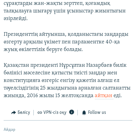
сұрақтарды жан-жақты зерттеп, қоғамдық
талқылауға шығару үшін ұсыныстар жиынтығын
әзірлейді.
Президенттің айтуынша, қолданыстағы заңдарды
өзгерту арқылы үкімет пен парламентке 40-қа
жуық өкілеттілік беруге болады.
Қазақстан президенті Нұрсұлтан Назарбаев билік
бөлінісі мәселесіне қатысты тиісті заңдар мен
конституцияға өзгеріс енгізу қажетін алғаш ел
тәуелсіздігінің 25 жылдығына арналған салтанатты
жиында, 2016 жылы 15 желтоқсанда
айтқан
еді.
Бөлісу
VPN-сіз оқу
Follow us
Айдар