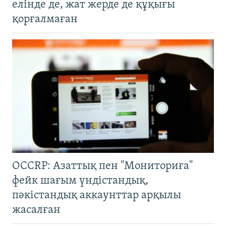
елінде де, жат жерде де құқығы
қорғалмаған
OCCRP: Азаттық пен "Мониториға"
фейк шағым үндістандық,
пәкістандық аккаунттар арқылы
жасалған