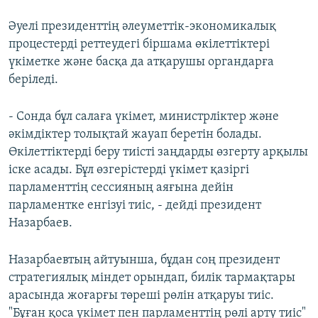
Әуелі президенттің әлеуметтік-экономикалық
процестерді реттеудегі біршама өкілеттіктері
үкіметке және басқа да атқарушы органдарға
беріледі.
- Сонда бұл салаға үкімет, министрліктер және
әкімдіктер толықтай жауап беретін болады.
Өкілеттіктерді беру тиісті заңдарды өзгерту арқылы
іске асады. Бұл өзгерістерді үкімет қазіргі
парламенттің сессияның аяғына дейін
парламентке енгізуі тиіс, - дейді президент
Назарбаев.
Назарбаевтың айтуынша, бұдан соң президент
стратегиялық міндет орындап, билік тармақтары
арасында жоғарғы төреші рөлін атқаруы тиіс.
"Бұған қоса үкімет пен парламенттің рөлі арту тиіс"