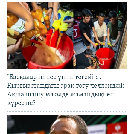
"Басқалар ішпес үшін төгейік".
Қырғызстандағы арақ төгу челленджі:
Ақша шашу ма әлде жамандықпен
күрес пе?