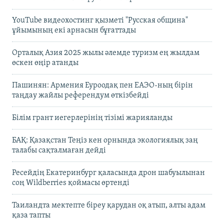
YouTube видеохостинг қызметі "Русская община"
ұйымының екі арнасын бұғаттады
Орталық Азия 2025 жылы әлемде туризм ең жылдам
өскен өңір атанды
Пашинян: Армения Еуроодақ пен ЕАЭО-ның бірін
таңдау жайлы референдум өткізбейді
Білім грант иегерлерінің тізімі жарияланды
БАҚ: Қазақстан Теңіз кен орнында экологиялық заң
талабы сақталмаған дейді
Ресейдің Екатеринбург қаласында дрон шабуылынан
соң Wildberries қоймасы өртенді
Таиландта мектепте біреу қарудан оқ атып, алты адам
қаза тапты