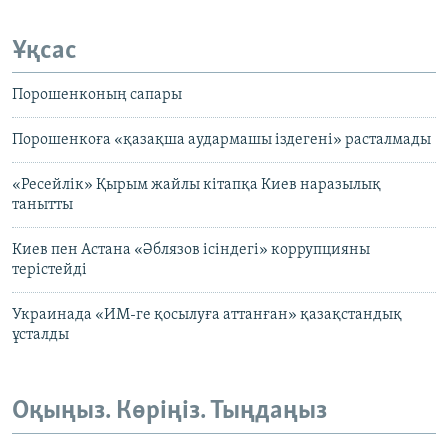
Ұқсас
Порошенконың сапары
Порошенкоға «қазақша аудармашы іздегені» расталмады
«Ресейлік» Қырым жайлы кітапқа Киев наразылық
танытты
Киев пен Астана «Әблязов ісіндегі» коррупцияны
терістейді
Украинада «ИМ-ге қосылуға аттанған» қазақстандық
ұсталды
Оқыңыз. Көріңіз. Тыңдаңыз