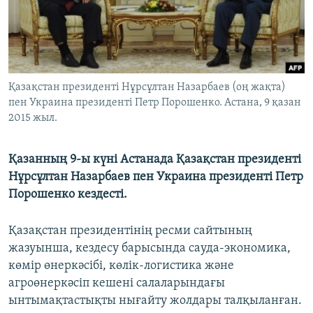
ЖАЗЫЛЫҢЫЗ
Басқа тілдерде
Қазақстан президенті Нұрсұлтан Назарбаев (оң жақта)
пен Украина президенті Петр Порошенко. Астана, 9 қазан
2015 жыл.
Қазанның 9-ы күні Астанада Қазақстан президенті
Нұрсұлтан Назарбаев пен Украина президенті Петр
Порошенко кездесті.
Қазақстан президентінің ресми сайтының
жазуынша, кездесу барысында сауда-экономика,
көмір өнеркәсібі, көлік-логистика және
агроөнеркәсіп кешені салаларындағы
ынтымақтастықты нығайту жолдары талқыланған.