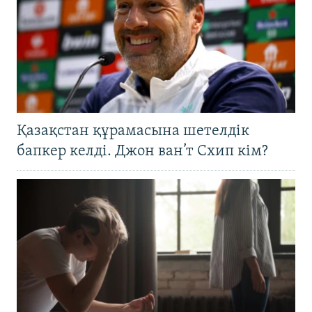
Қазақстан құрамасына шетелдік
бапкер келді. Джон ван’т Схип кім?