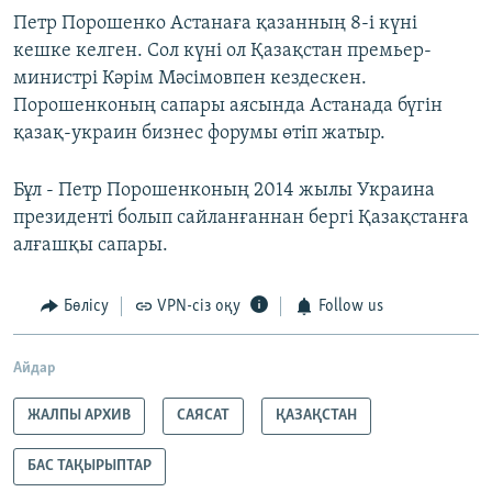
Петр Порошенко Астанаға қазанның 8-і күні
кешке келген. Сол күні ол Қазақстан премьер-
министрі Кәрім Мәсімовпен кездескен.
Порошенконың сапары аясында Астанада бүгін
қазақ-украин бизнес форумы өтіп жатыр.
Бұл - Петр Порошенконың 2014 жылы Украина
президенті болып сайланғаннан бергі Қазақстанға
алғашқы сапары.
Бөлісу
VPN-сіз оқу
Follow us
Айдар
ЖАЛПЫ АРХИВ
САЯСАТ
ҚАЗАҚСТАН
БАС ТАҚЫРЫПТАР