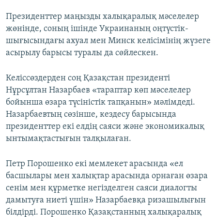
Президенттер маңызды халықаралық мәселелер
жөнінде, соның ішінде Украинаның оңтүстік-
шығысындағы ахуал мен Минск келісімінің жүзеге
асырылу барысы туралы да сөйлескен.​
Келіссөздерден соң Қазақстан президенті
Нұрсұлтан Назарбаев «тараптар көп мәселелер
бойынша өзара түсіністік тапқанын» мәлімдеді.
Назарбаевтың сөзінше, кездесу барысында
президенттер екі елдің саяси және экономикалық
ынтымақтастығын талқылаған.
Петр Порошенко екі мемлекет арасында «ел
басшылары мен халықтар арасында орнаған өзара
сенім мен құрметке негізделген саяси диалогты
дамытуға ниеті үшін» Назарбаевқа ризашылығын
білдірді. Порошенко Қазақстанның халықаралық