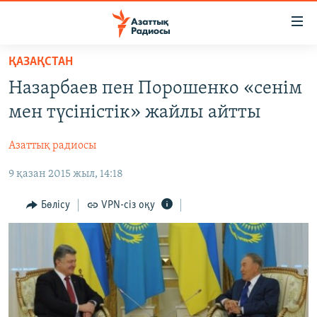
Accessibility
links
Skip
ҚАЗАҚСТАН
to
ЖАҢАЛЫҚТАР
Назарбаев пен Порошенко «сенім
main
САЯСАТ
content
мен түсіністік» жайлы айтты
AZATTYQTV
Skip
to
Азаттық радиосы
ҚАҢТАР ОҚИҒАСЫ
main
9 қазан 2015 жыл, 14:18
АДАМ ҚҰҚЫҚТАРЫ
Navigation
Skip
ӘЛЕУМЕТ
Бөлісу
VPN-сіз оқу
to
ӘЛЕМ
Search
АРНАЙЫ ЖОБАЛАР
Русский