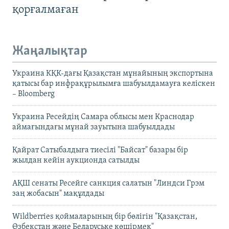
қорғалмаған
Жаңалықтар
Украина КҚК-дағы Қазақстан мұнайының экспортына
қатысы бар инфрақұрылымға шабуылдамауға келіскен
– Bloomberg
Украина Ресейдің Самара облысы мен Краснодар
аймағындағы мұнай зауытына шабуылдады
Қайрат Сатыбалдыға тиесілі "Байсат" базары бір
жылдан кейін аукционда сатылды
АҚШ сенаты Ресейге санкция салатын "Линдси Грэм
заң жобасын" мақұлдады
Wildberries қоймаларының бір бөлігін "Қазақстан,
Өзбекстан және Беларуське көшірмек"