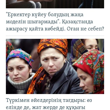
"Еркектер күйеу болудың жаңа
моделін шығармады". Қазақстанда
ажырасу қайта көбейді. Оған не себеп?
Түркімен әйелдерінің тағдыры: өз
елінде де, жат жерде де құқығы