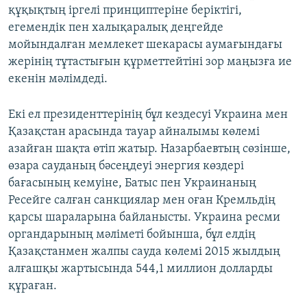
құқықтың іргелі принциптеріне беріктігі,
егемендік пен халықаралық деңгейде
мойындалған мемлекет шекарасы аумағындағы
жерінің тұтастығын құрметтейтіні зор маңызға ие
екенін мәлімдеді.
Екі ел президенттерінің бұл кездесуі Украина мен
Қазақстан арасында тауар айналымы көлемі
азайған шақта өтіп жатыр. Назарбаевтың сөзінше,
өзара сауданың бәсеңдеуі энергия көздері
бағасының кемуіне, Батыс пен Украинаның
Ресейге салған санкциялар мен оған Кремльдің
қарсы шараларына байланысты. Украина ресми
органдарының мәліметі бойынша, бұл елдің
Қазақстанмен жалпы сауда көлемі 2015 жылдың
алғашқы жартысында 544,1 миллион долларды
құраған.