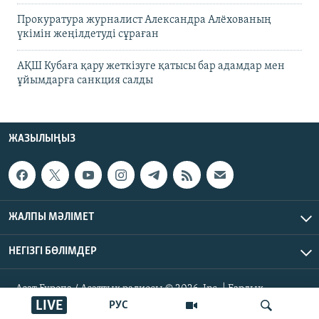
Прокуратура журналист Александра Алёхованың
үкімін жеңілдетуді сұраған
АҚШ Кубаға қару жеткізуге қатысы бар адамдар мен
ұйымдарға санкция салды
ЖАЗЫЛЫҢЫЗ
ЖАЛПЫ МӘЛІМЕТ
НЕГІЗГІ БӨЛІМДЕР
Азат Еуропа / Азаттық радиосы © 2026, Inc. | Барлық
құқықтары қорғалған
LIVE
РУС