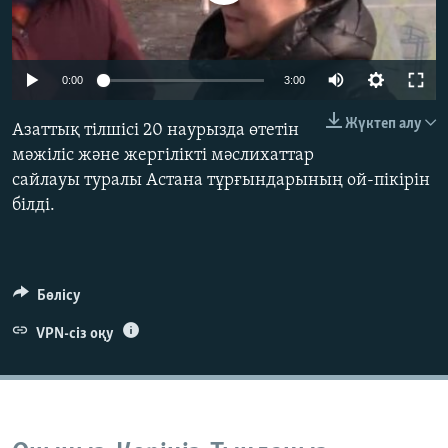
ЖАЗЫЛЫҢЫЗ
0:00
3:00
Басқа тілдерде
Жүктеп алу
Азаттық тілшісі 20 наурызда өтетін
мәжіліс және жергілікті мәслихаттар
сайлауы туралы Астана тұрғындарының ой-пікірін
білді.
Бөлісу
VPN-сіз оқу