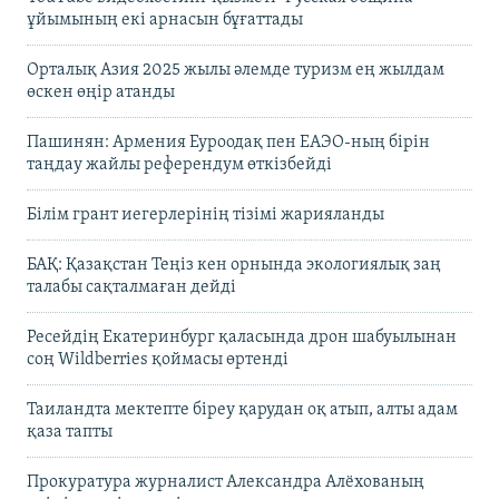
ұйымының екі арнасын бұғаттады
Орталық Азия 2025 жылы әлемде туризм ең жылдам
өскен өңір атанды
Пашинян: Армения Еуроодақ пен ЕАЭО-ның бірін
таңдау жайлы референдум өткізбейді
Білім грант иегерлерінің тізімі жарияланды
БАҚ: Қазақстан Теңіз кен орнында экологиялық заң
талабы сақталмаған дейді
Ресейдің Екатеринбург қаласында дрон шабуылынан
соң Wildberries қоймасы өртенді
Таиландта мектепте біреу қарудан оқ атып, алты адам
қаза тапты
Прокуратура журналист Александра Алёхованың