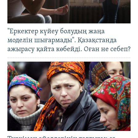
"Еркектер күйеу болудың жаңа
моделін шығармады". Қазақстанда
ажырасу қайта көбейді. Оған не себеп?