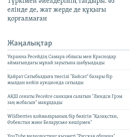
Түркімен әйелдерінің тағдыры: өз
елінде де, жат жерде де құқығы
қорғалмаған
Жаңалықтар
Украина Ресейдің Самара облысы мен Краснодар
аймағындағы мұнай зауытына шабуылдады
Қайрат Сатыбалдыға тиесілі "Байсат" базары бір
жылдан кейін аукционда сатылды
АҚШ сенаты Ресейге санкция салатын "Линдси Грэм
заң жобасын" мақұлдады
Wildberries қоймаларының бір бөлігін "Қазақстан,
Өзбекстан және Беларуське көшірмек"
YouTube видеохостинг қызметі "Русская община"