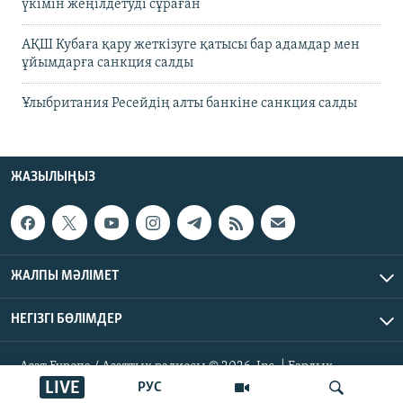
үкімін жеңілдетуді сұраған
АҚШ Кубаға қару жеткізуге қатысы бар адамдар мен
ұйымдарға санкция салды
Ұлыбритания Ресейдің алты банкіне санкция салды
ЖАЗЫЛЫҢЫЗ
ЖАЛПЫ МӘЛІМЕТ
НЕГІЗГІ БӨЛІМДЕР
Азат Еуропа / Азаттық радиосы © 2026, Inc. | Барлық
құқықтары қорғалған
LIVE
РУС