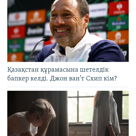
Қазақстан құрамасына шетелдік
бапкер келді. Джон ван’т Схип кім?