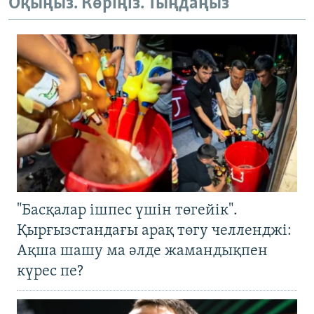
Оқыңыз. Көріңіз. Тыңдаңыз
"Басқалар ішпес үшін төгейік".
Қырғызстандағы арақ төгу челленджі:
Ақша шашу ма әлде жамандықпен
күрес пе?