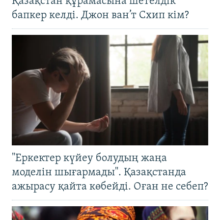
Қазақстан құрамасына шетелдік
бапкер келді. Джон ван’т Схип кім?
"Еркектер күйеу болудың жаңа
моделін шығармады". Қазақстанда
ажырасу қайта көбейді. Оған не себеп?