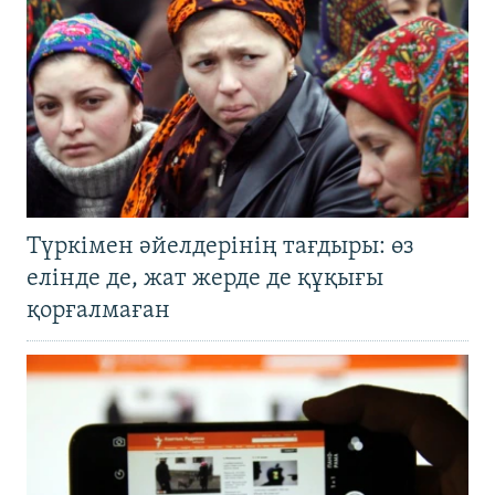
Түркімен әйелдерінің тағдыры: өз
елінде де, жат жерде де құқығы
қорғалмаған