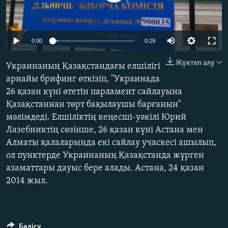
ЖАЗЫЛЫҢЫЗ
0:00
0:29
Басқа тілдерде
Жүктеп алу
Украинаның Қазақстандағы елшілігі
арнайы брифинг өткізіп, "Украинада
26 қазан күні өтетін парламент сайлауына
Қазақстаннан төрт бақылаушы барғанын"
мәлімдеді. Елшіліктің кеңесші-уәкілі Юрий
Лазебниктің сөзінше, 26 қазан күні Астана мен
Алматы қалаларында екі сайлау учаскесі ашылып,
ол пунктерде Украинаның Қазақстанда жүрген
азаматтары дауыс бере алады. Астана, 24 қазан
2014 жыл.
Бөлісу