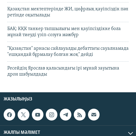
Қазақстан мектептерінде ЖИ, цифрлық қауіпсіздік пән
ретінде оқытылады
БАҚ: КҚК танкер тапшылығы мен қауіпсіздікке бола
мұнай тиеуді үзіп-созуға мәжбүр
"Қазақстан" арнасы сайлауалды дебаттағы сауалнамада
"ешқандай бұрмалау болған жоқ" дейді
Ресейдің Ярослав қаласындағы ірі мұнай зауытына
дрон шабуылдады
ЖАЗЫЛЫҢЫЗ
ЖАЛПЫ МӘЛІМЕТ