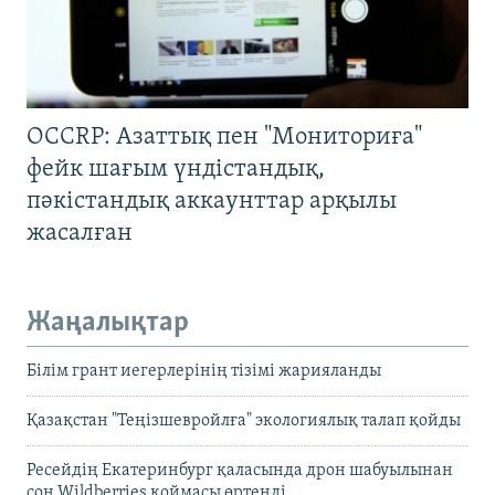
OCCRP: Азаттық пен "Мониториға"
фейк шағым үндістандық,
пәкістандық аккаунттар арқылы
жасалған
Жаңалықтар
Білім грант иегерлерінің тізімі жарияланды
Қазақстан "Теңізшевройлға" экологиялық талап қойды
Ресейдің Екатеринбург қаласында дрон шабуылынан
соң Wildberries қоймасы өртенді