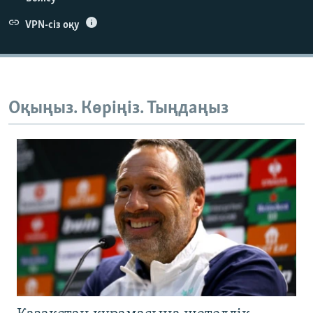
VPN-сіз оқу
Оқыңыз. Көріңіз. Тыңдаңыз