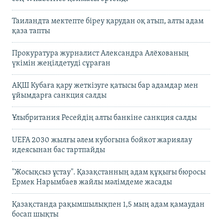
Таиландта мектепте біреу қарудан оқ атып, алты адам
қаза тапты
Прокуратура журналист Александра Алёхованың
үкімін жеңілдетуді сұраған
АҚШ Кубаға қару жеткізуге қатысы бар адамдар мен
ұйымдарға санкция салды
Ұлыбритания Ресейдің алты банкіне санкция салды
UEFA 2030 жылғы әлем кубогына бойкот жариялау
идеясынан бас тартпайды
"Жосықсыз ұстау". Қазақстанның адам құқығы бюросы
Ермек Нарымбаев жайлы мәлімдеме жасады
Қазақстанда рақымшылықпен 1,5 мың адам қамаудан
босап шықты