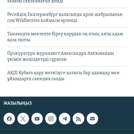
талабы сақталмаған дейді
Ресейдің Екатеринбург қаласында дрон шабуылынан
соң Wildberries қоймасы өртенді
Таиландта мектепте біреу қарудан оқ атып, алты адам
қаза тапты
Прокуратура журналист Александра Алёхованың
үкімін жеңілдетуді сұраған
АҚШ Кубаға қару жеткізуге қатысы бар адамдар мен
ұйымдарға санкция салды
ЖАЗЫЛЫҢЫЗ