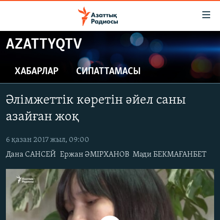
Accessibility
links
Skip
AZATTYQTV
to
ЖАҢАЛЫҚТАР
main
САЯСАТ
ХАБАРЛАР
СИПАТТАМАСЫ
content
AZATTYQTV
Skip
Әлімжеттік көретін әйел саны
to
ҚАҢТАР ОҚИҒАСЫ
main
азайған жоқ
АДАМ ҚҰҚЫҚТАРЫ
Navigation
Skip
6 қазан 2017 жыл, 09:00
ӘЛЕУМЕТ
to
Дана САНСЕЙ
Ержан ӘМІРХАНОВ
Мәди БЕКМАҒАНБЕТ
ӘЛЕМ
Search
АРНАЙЫ ЖОБАЛАР
Русский