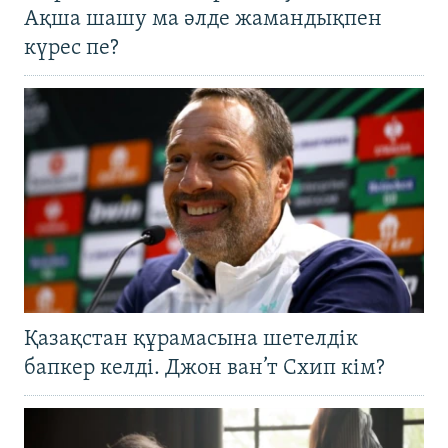
Ақша шашу ма әлде жамандықпен
күрес пе?
Қазақстан құрамасына шетелдік
бапкер келді. Джон ван’т Схип кім?