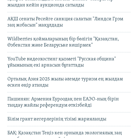
жылдан кейін аукционда сатылды
АҚШ сенаты Ресейге санкция салатын "Линдси Грэм
заң жобасын" мақұлдады
Wildberries қоймаларының бір бөлігін "Қазақстан,
Өзбекстан және Беларуське көшірмек"
YouTube видеохостинг қызметі "Русская община"
ұйымының екі арнасын бұғаттады
Орталық Азия 2025 жылы әлемде туризм ең жылдам
өскен өңір атанды
Пашинян: Армения Еуроодақ пен ЕАЭО-ның бірін
таңдау жайлы референдум өткізбейді
Білім грант иегерлерінің тізімі жарияланды
БАҚ: Қазақстан Теңіз кен орнында экологиялық заң