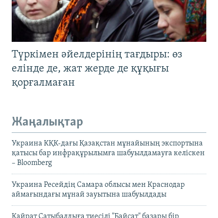
Түркімен әйелдерінің тағдыры: өз
елінде де, жат жерде де құқығы
қорғалмаған
Жаңалықтар
Украина КҚК-дағы Қазақстан мұнайының экспортына
қатысы бар инфрақұрылымға шабуылдамауға келіскен
– Bloomberg
Украина Ресейдің Самара облысы мен Краснодар
аймағындағы мұнай зауытына шабуылдады
Қайрат Сатыбалдыға тиесілі "Байсат" базары бір