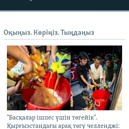
Оқыңыз. Көріңіз. Тыңдаңыз
"Басқалар ішпес үшін төгейік".
Қырғызстандағы арақ төгу челленджі: