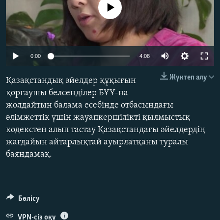
No media source currently available
ЖАЗЫЛЫҢЫЗ
Басқа тілдерде
0:00
4:08
Жүктеп алу
Қазақстандық әйелдер құқығын
қорғаушы белсенділер БҰҰ-на
жолдайтын балама есебінде отбасындағы
әлімжеттік үшін жауапкершілікті қылмыстық
кодекстен алып тастау Қазақстандағы әйелдердің
жағдайын айтарлықтай ауырлатқаны туралы
баяндамақ.
Бөлісу
VPN-сіз оқу