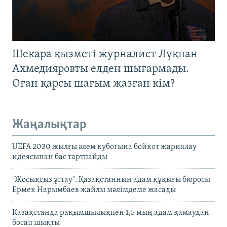
Шекара қызметі журналист Лұқпан
Ахмедияровты елден шығармады.
Оған қарсы шағым жазған кім?
Жаңалықтар
UEFA 2030 жылғы әлем кубогына бойкот жариялау
идеясынан бас тартпайды
"Жосықсыз ұстау". Қазақстанның адам құқығы бюросы
Ермек Нарымбаев жайлы мәлімдеме жасады
Қазақстанда рақымшылықпен 1,5 мың адам қамаудан
босап шықты