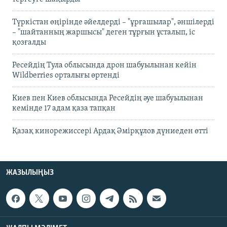
Түркістан өңірінде әйелдерді – "ұрғашылар", әншілерді
– "шайтанның жаршысы" деген тұрғын ұсталып, іс
қозғалды
Ресейдің Тула облысында дрон шабуылынан кейін
Wildberries орталығы өртенді
Киев пен Киев облысында Ресейдің әуе шабуылынан
кемінде 17 адам қаза тапқан
Қазақ кинорежиссері Ардақ Әмірқұлов дүниеден өтті
ЖАЗЫЛЫҢЫЗ