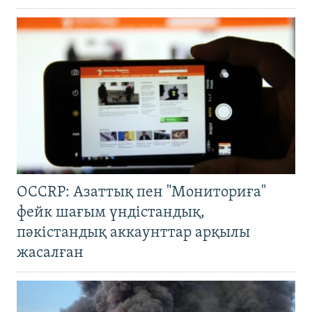
OCCRP: Азаттық пен "Мониториға"
фейк шағым үндістандық,
пәкістандық аккаунттар арқылы
жасалған