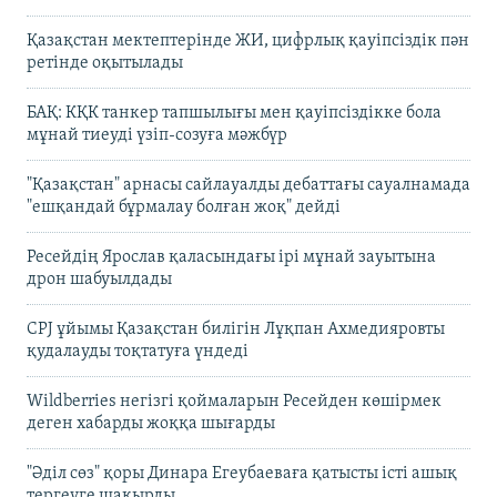
Қазақстан мектептерінде ЖИ, цифрлық қауіпсіздік пән
ретінде оқытылады
БАҚ: КҚК танкер тапшылығы мен қауіпсіздікке бола
мұнай тиеуді үзіп-созуға мәжбүр
"Қазақстан" арнасы сайлауалды дебаттағы сауалнамада
"ешқандай бұрмалау болған жоқ" дейді
Ресейдің Ярослав қаласындағы ірі мұнай зауытына
дрон шабуылдады
CPJ ұйымы Қазақстан билігін Лұқпан Ахмедияровты
қудалауды тоқтатуға үндеді
Wildberries негізгі қоймаларын Ресейден көшірмек
деген хабарды жоққа шығарды
"Әділ сөз" қоры Динара Егеубаеваға қатысты істі ашық
тергеуге шақырды