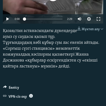
ЖАЗЫЛЫҢЫЗ
0:00
2:29
Басқа тілдерде
Жүктеп алу
Қазақстан астанасындағы дүкендерде
ауыз су саудасы қызып тұр.
Тұрғындардың көбі құбыр суы лас екенін айтады.
«Сорғыш сүзгі станциясы» мемлекеттік
коммуналдық кәсіпорны қызметкері Жанна
Досжанова «құбырлар ескіргендіктен су «екінші
қайтара ластануы» мүмкін» дейді.
Бөлісу
VPN-сіз оқу