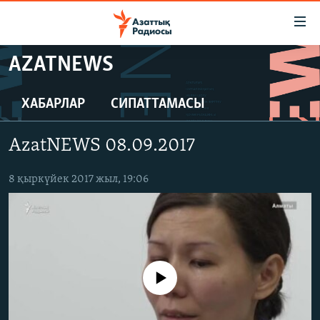
Accessibility
links
Skip
AZATNEWS
to
ЖАҢАЛЫҚТАР
main
САЯСАТ
ХАБАРЛАР
СИПАТТАМАСЫ
content
AZATTYQTV
Skip
AzatNEWS 08.09.2017
to
ҚАҢТАР ОҚИҒАСЫ
main
АДАМ ҚҰҚЫҚТАРЫ
8 қыркүйек 2017 жыл, 19:06
Navigation
Skip
ӘЛЕУМЕТ
to
ӘЛЕМ
Search
АРНАЙЫ ЖОБАЛАР
No media source currently available
Русский