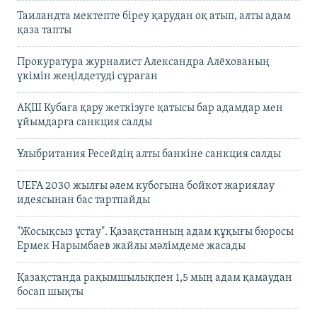
Таиландта мектепте біреу қарудан оқ атып, алты адам
қаза тапты
Прокуратура журналист Александра Алёхованың
үкімін жеңілдетуді сұраған
АҚШ Кубаға қару жеткізуге қатысы бар адамдар мен
ұйымдарға санкция салды
Ұлыбритания Ресейдің алты банкіне санкция салды
UEFA 2030 жылғы әлем кубогына бойкот жариялау
идеясынан бас тартпайды
"Жосықсыз ұстау". Қазақстанның адам құқығы бюросы
Ермек Нарымбаев жайлы мәлімдеме жасады
Қазақстанда рақымшылықпен 1,5 мың адам қамаудан
босап шықты