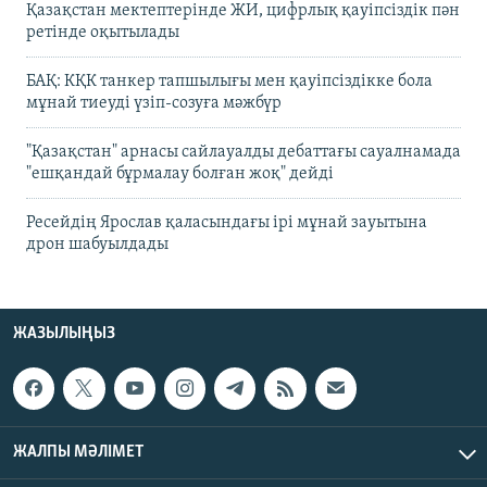
Қазақстан мектептерінде ЖИ, цифрлық қауіпсіздік пән
ретінде оқытылады
БАҚ: КҚК танкер тапшылығы мен қауіпсіздікке бола
мұнай тиеуді үзіп-созуға мәжбүр
"Қазақстан" арнасы сайлауалды дебаттағы сауалнамада
"ешқандай бұрмалау болған жоқ" дейді
Ресейдің Ярослав қаласындағы ірі мұнай зауытына
дрон шабуылдады
ЖАЗЫЛЫҢЫЗ
ЖАЛПЫ МӘЛІМЕТ