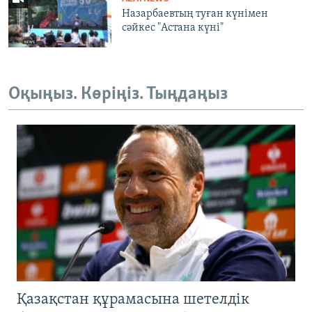
Назарбаевтың туған күнімен
сәйкес "Астана күні"
Оқыңыз. Көріңіз. Тыңдаңыз
Қазақстан құрамасына шетелдік