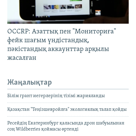
OCCRP: Азаттық пен "Мониториға"
фейк шағым үндістандық,
пәкістандық аккаунттар арқылы
жасалған
Жаңалықтар
Білім грант иегерлерінің тізімі жарияланды
Қазақстан "Теңізшевройлға" экологиялық талап қойды
Ресейдің Екатеринбург қаласында дрон шабуылынан
соң Wildberries қоймасы өртенді