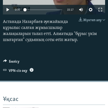
ЖАЗЫЛЫҢЫЗ
0:00
15:17
Жүктеп алу
Астанада Назарбаев әуежайында
Басқа тілдерде
құрылыс салған жұмысшылар
жалақыларын талап етті. Алматыда "бұрыс үкім
шығарған" судьяның соты өтіп жатыр.
Бөлісу
VPN-сіз оқу
Ұқсас