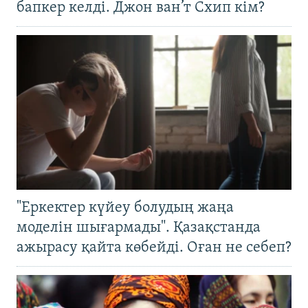
бапкер келді. Джон ван’т Схип кім?
"Еркектер күйеу болудың жаңа
моделін шығармады". Қазақстанда
ажырасу қайта көбейді. Оған не себеп?