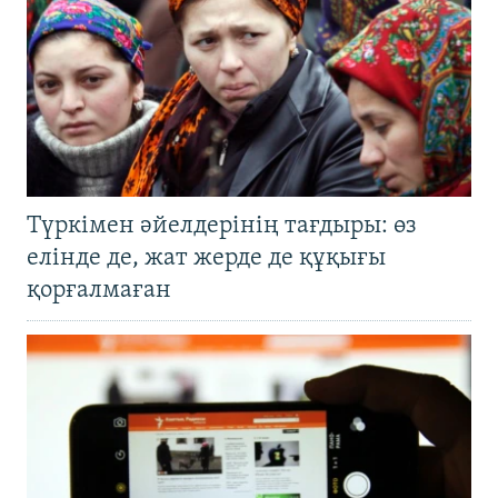
Түркімен әйелдерінің тағдыры: өз
елінде де, жат жерде де құқығы
қорғалмаған