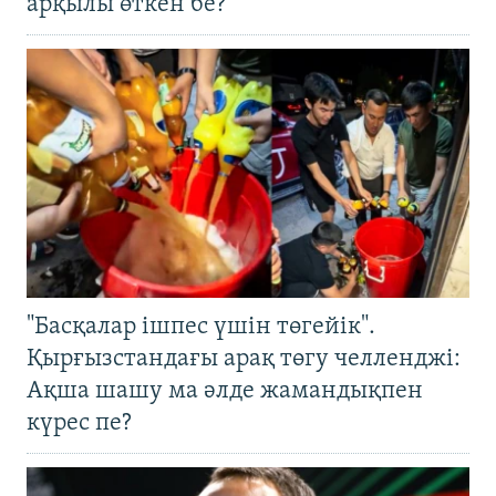
арқылы өткен бе?
"Басқалар ішпес үшін төгейік".
Қырғызстандағы арақ төгу челленджі:
Ақша шашу ма әлде жамандықпен
күрес пе?