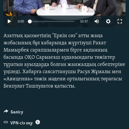
ЖАЗЫЛЫҢЫЗ
0:00
10:37
Басқа тілдерде
Азаттық қызметінің "Еркін сөз" атты жаңа
жобасының бұл хабарында жүргізуші Рахат
Мамырбек сарапшылармен бірге ақпанның
басында ОҚО Сарыағаш ауданындағы тәжіктер
тұратын ауылдарда болған жанжалдың себептеріне
үңіледі. Хабарға саясаттанушы Расул Жұмалы мен
«Авиценна» тәжік мәдени орталығының төрағасы
Бекпулат Ташпулатов қатысты.
Бөлісу
VPN-сіз оқу