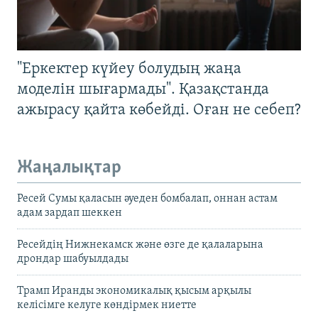
"Еркектер күйеу болудың жаңа
моделін шығармады". Қазақстанда
ажырасу қайта көбейді. Оған не себеп?
Жаңалықтар
Ресей Сумы қаласын әуеден бомбалап, оннан астам
адам зардап шеккен
Ресейдің Нижнекамск және өзге де қалаларына
дрондар шабуылдады
Трамп Иранды экономикалық қысым арқылы
келісімге келуге көндірмек ниетте