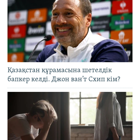
Қазақстан құрамасына шетелдік
бапкер келді. Джон ван’т Схип кім?