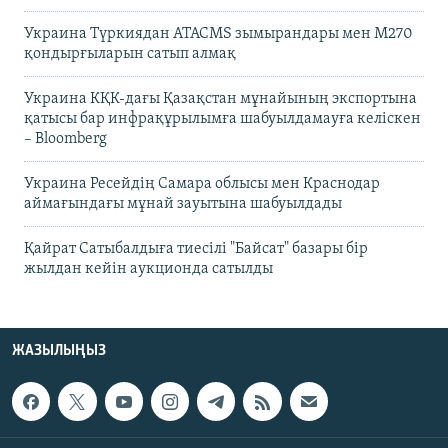
Украина Түркиядан ATACMS зымырандары мен M270
қондырғыларын сатып алмақ
Украина КҚК-дағы Қазақстан мұнайының экспортына
қатысы бар инфрақұрылымға шабуылдамауға келіскен
– Bloomberg
Украина Ресейдің Самара облысы мен Краснодар
аймағындағы мұнай зауытына шабуылдады
Қайрат Сатыбалдыға тиесілі "Байсат" базары бір
жылдан кейін аукционда сатылды
ЖАЗЫЛЫҢЫЗ