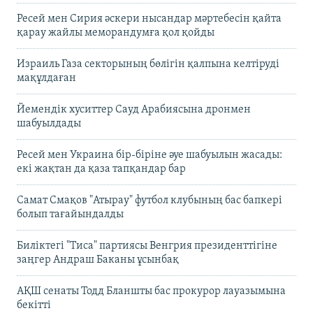
Ресей мен Сирия әскери нысандар мәртебесін қайта
қарау жайлы меморандумға қол қойды
Израиль Газа секторының бөлігін қалпына келтіруді
мақұлдаған
Йемендік хуситтер Сауд Арабиясына дронмен
шабуылдады
Ресей мен Украина бір-біріне әуе шабуылын жасады:
екі жақтан да қаза тапқандар бар
Самат Смақов "Атырау" футбол клубының бас бапкері
болып тағайындалды
Биліктегі "Тиса" партиясы Венгрия президенттігіне
заңгер Андраш Баканы ұсынбақ
АҚШ сенаты Тодд Бланшты бас прокурор лауазымына
бекітті