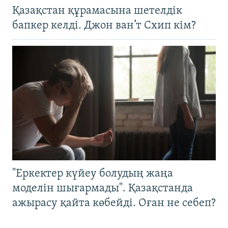
Қазақстан құрамасына шетелдік
бапкер келді. Джон ван’т Схип кім?
"Еркектер күйеу болудың жаңа
моделін шығармады". Қазақстанда
ажырасу қайта көбейді. Оған не себеп?