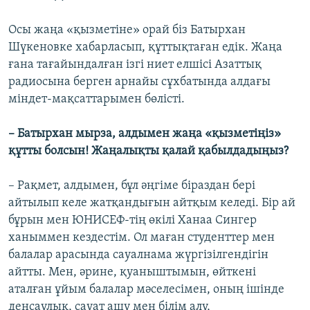
Осы жаңа «қызметіне» орай біз Батырхан
Шүкеновке хабарласып, құттықтаған едік. Жаңа
ғана тағайындалған ізгі ниет елшісі Азаттық
радиосына берген арнайы сұхбатында алдағы
міндет-мақсаттарымен бөлісті.
–
Батырхан мырза, алдымен жаңа «қызметіңіз»
құтты болсын! Жаңалықты қалай қабылдадыңыз?
– Рақмет, алдымен, бұл әңгіме біраздан бері
айтылып келе жатқандығын айтқым келеді. Бір ай
бұрын мен ЮНИСЕФ-тің өкілі Ханаа Сингер
ханыммен кездестім. Ол маған студенттер мен
балалар арасында сауалнама жүргізілгендігін
айтты. Мен, әрине, қуаныштымын, өйткені
аталған ұйым балалар мәселесімен, оның ішінде
денсаулық, сауат ашу мен білім алу,