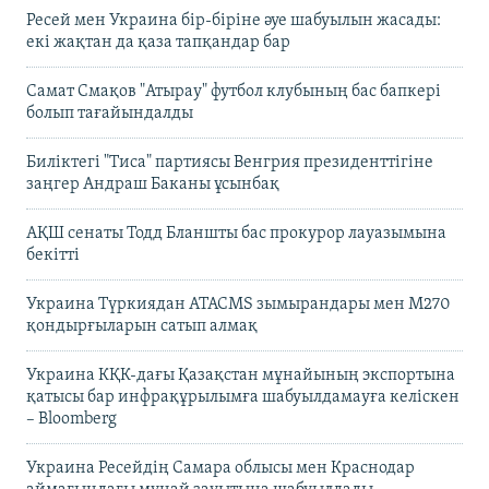
Ресей мен Украина бір-біріне әуе шабуылын жасады:
екі жақтан да қаза тапқандар бар
Самат Смақов "Атырау" футбол клубының бас бапкері
болып тағайындалды
Биліктегі "Тиса" партиясы Венгрия президенттігіне
заңгер Андраш Баканы ұсынбақ
АҚШ сенаты Тодд Бланшты бас прокурор лауазымына
бекітті
Украина Түркиядан ATACMS зымырандары мен M270
қондырғыларын сатып алмақ
Украина КҚК-дағы Қазақстан мұнайының экспортына
қатысы бар инфрақұрылымға шабуылдамауға келіскен
– Bloomberg
Украина Ресейдің Самара облысы мен Краснодар