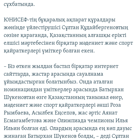
сұхбатында.
ЮНИСЕФ-тің бұқаралық ақпарат құралдары
жөнінде үйлестірушісі Сұлтан Құдайбергеновтың
сөзіне қарағанда, Қазақстанның алғашқы ерікті
елшісі мәртебесінен бірқатар мәдениет және спорт
қайраткерлері үміткер болған екен.
– Біз өткен жылдан бастап бірқатар интернет
сайттарда, жастар арасында сауалнама
ұйымдастырған болатынбыз. Онда аталған
номинациядан үміткерлер арасында Батырхан
Шүкеновтан өзге Қазақстанның танымал өнер,
мәдениет және спорт қайраткерлері әнші Роза
Рымбаева, Асылбек Еңсепов, жас әртіс Аянат
Есмағамбетова және Олимпиада чемпионы Илья
Ильин болған еді. Олардың арасында ең көп дауыс
жинаған Батырхан Шүкенов болды, – деді Сұлтан