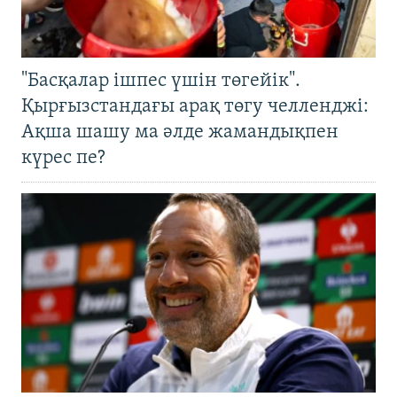
"Басқалар ішпес үшін төгейік".
Қырғызстандағы арақ төгу челленджі:
Ақша шашу ма әлде жамандықпен
күрес пе?