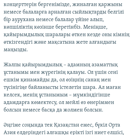
концерттерін бергенімізде, жиналған қаржыны
немесе балаларға арналған сыйлықтарды белгілі
бір аурухана немесе балалар үйіне алып,
көпшіліктің көзінше беретінбіз. Меніңше,
қайырымдылық шаралары өткен кезде оны кімнің
өткізгендігі және мақсатына жете алғандығы
маңызды.
Жалпы қайырымдылық – адамның азаматтық
ұстанымы мен жүрегінің қалауы. Ол үшін сені
ешкім қинамайды да, ол өзіңнің санаң мен
түсінігіңе байланысты істелетін шара. Ал маған
келсек, менің ұстанымым – мүмкіндігінше
адамдарға көмектесу, ол мейлі өз өнеріммен
болсын немесе басқа да жолмен болсын.
Әңгіме соңында тек Қазақстан емес, бүкіл Орта
Азия елдеріндегі алғашқы ерікті ізгі ниет елшісі,