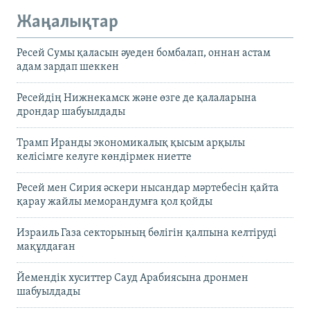
Жаңалықтар
Ресей Сумы қаласын әуеден бомбалап, оннан астам
адам зардап шеккен
Ресейдің Нижнекамск және өзге де қалаларына
дрондар шабуылдады
Трамп Иранды экономикалық қысым арқылы
келісімге келуге көндірмек ниетте
Ресей мен Сирия әскери нысандар мәртебесін қайта
қарау жайлы меморандумға қол қойды
Израиль Газа секторының бөлігін қалпына келтіруді
мақұлдаған
Йемендік хуситтер Сауд Арабиясына дронмен
шабуылдады