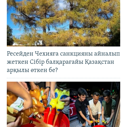
Ресейден Чехияға санкцияны айналып
жеткен Сібір балқарағайы Қазақстан
арқылы өткен бе?