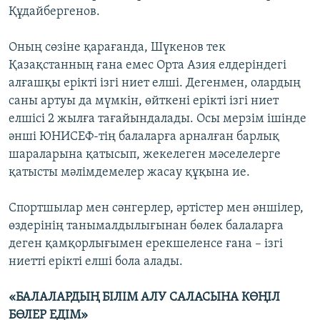
Құдайбергенов.
Оның сөзіне қарағанда, Шүкенов тек
Қазақстанның ғана емес Орта Азия елдеріндегі
алғашқы ерікті ізгі ниет елші. Дегенмен, олардың
саны артуы да мүмкін, өйткені ерікті ізгі ниет
елшісі 2 жылға тағайындалады. Осы мерзім ішінде
әнші ЮНИСЕФ-тің балаларға арналған барлық
шараларына қатысып, жекелеген мәселелерге
қатысты мәлімдемелер жасау құқына ие.
Спортшылар мен сәнгерлер, әртістер мен әншілер,
өздерінің танымалдылығынан бөлек балаларға
деген қамқорлығымен ерекшеленсе ғана – ізгі
ниетті ерікті елші бола алады.
«
БАЛАЛАРДЫҢ БІЛІМ АЛУ САЛАСЫНА КӨҢІЛ
БӨЛЕР ЕДІМ
»