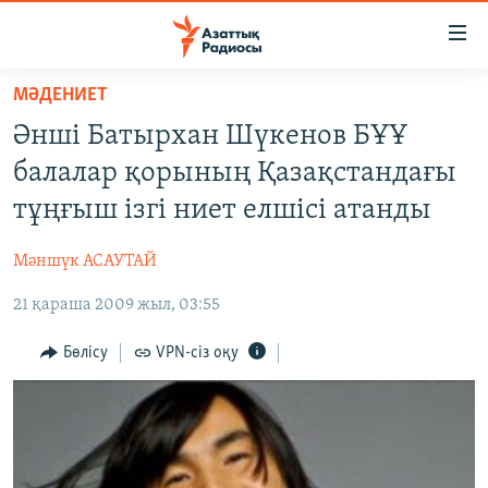
Accessibility
links
Skip
МӘДЕНИЕТ
to
ЖАҢАЛЫҚТАР
Әнші Батырхан Шүкенов БҰҰ
main
САЯСАТ
content
балалар қорының Қазақстандағы
AZATTYQTV
Skip
тұңғыш ізгі ниет елшісі атанды
to
ҚАҢТАР ОҚИҒАСЫ
main
Мәншүк АСАУТАЙ
АДАМ ҚҰҚЫҚТАРЫ
Navigation
Skip
21 қараша 2009 жыл, 03:55
ӘЛЕУМЕТ
to
ӘЛЕМ
Бөлісу
VPN-сіз оқу
Search
АРНАЙЫ ЖОБАЛАР
Русский