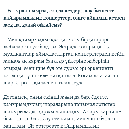
–
Батырхан мырза, соңғы кездері шоу бизнесте
қайырымдылық концерттері сәнге айналып кеткен
жоқ па, қалай ойлайсыз?
– Мен қайырымдылққа қатысты бірқатар ірі
жобаларға куә болдым. Эстрада жанрындағы
музыканттар ұйымдастырған концерттерден кейін
жиналған қаржы балалар үйлеріне жіберіліп
отырды. Меніңше бұл өте дұрыс әрі өркениетті
қалыпқа түсіп келе жатқандай. Қоғам да аталған
шараларға ықыласпен атсалысуда.
Дегенмен, оның екінші жағы да бар. Әдетте,
қайырымдылық шараларына танымал әртістер
шақырылады, қаржы жиналады. Ал ары қарай не
болатынын бақылау өте қиын, мен үшін бұл аса
маңызды. Біз ертеректе қайырымдылық