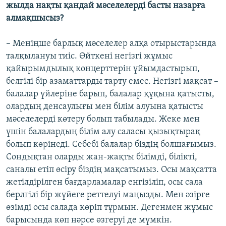
жылда нақты қандай мәселелерді басты назарға
алмақшысыз?
– Меніңше барлық мәселелер алқа отырыстарында
талқылануы тиіс. Өйткені негізгі жұмыс
қайырымдылық концерттерін ұйымдастырып,
белгілі бір азаматтарды тарту емес. Негізгі мақсат –
балалар үйлеріне барып, балалар құқына қатысты,
олардың денсаулығы мен білім алуына қатысты
мәселелерді көтеру болып табылады. Жеке мен
үшін балалардың білім алу саласы қызықтырақ
болып көрінеді. Себебі балалар біздің болшағымыз.
Сондықтан оларды жан-жақты білімді, білікті,
саналы етіп өсіру біздің мақсатымыз. Осы мақсатта
жетілдірілген бағдарламалар енгізіліп, осы сала
берлгілі бір жүйеге реттелуі маңызды. Мен әзірге
өзімді осы салада көріп тұрмын. Дегенмен жұмыс
барысында көп нәрсе өзгеруі де мүмкін.