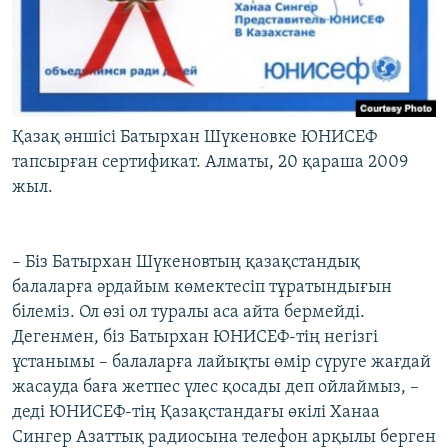
Қазақ әншісі Батырхан Шүкеновке ЮНИСЕФ
тапсырған сертификат. Алматы, 20 қараша 2009
жыл.
– Біз Батырхан Шүкеновтың қазақстандық
балаларға әрдайым көмектесіп тұратындығын
білеміз. Ол өзі ол туралы аса айта бермейді.
Дегенмен, біз Батырхан ЮНИСЕФ-тің негізгі
ұстанымы – балаларға лайықты өмір сүруге жағдай
жасауда баға жетпес үлес қосады деп ойлаймыз, –
деді ЮНИСЕФ-тің Қазақстандағы өкілі Ханаа
Сингер Азаттық радиосына телефон арқылы берген