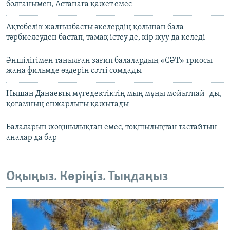
болғанымен, Астанаға қажет емес
Ақтөбелік жалғызбасты әкелердің қолынан бала
тәрбиелеуден бастап, тамақ істеу де, кір жуу да келеді
Әншілігімен танылған зағип балалардың «СӘТ» триосы
жаңа фильмде өздерін сәтті сомдады
Нышан Данаевты мүгедектіктің мың мұңы мойытпай- ды,
қоғамның енжарлығы қажытады
Балаларын жоқшылықтан емес, тоқшылықтан тастайтын
аналар да бар
Оқыңыз. Көріңіз. Тыңдаңыз