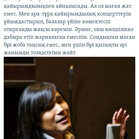
қайырымдылықпен айналысады. Ал ол маған жат
емес. Мен ара-тұра қайырымдылық концерттерін
ұйымдастырып, балалар үйіне көмектесіп
отырғанды жақсы көремін. Әрине, оны көпшілікке
дабыра етіп жариялаған емеспін. Сондықтан маған
бұл жоба таңсық емес, мен үшін бұл қызықты әрі
жанымды толқытатын жайт.