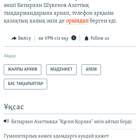
әнші Батырхан Шүкенов Азаттық
тыңдармандарына арнап, телефон арқылы
қазақтың халық әнін де
орындап
берген еді.
Бөлісу
VPN-сіз оқу
Follow us
Айдар
ЖАЛПЫ АРХИВ
МӘДЕНИЕТ
ӘЛЕМ
БАС ТАҚЫРЫПТАР
Ұқсас
Батырхан Азаттыққа "Құсни Қорлан" әнін айтып берді
Гуманитарлық көмек адамдарға ауадай қажет