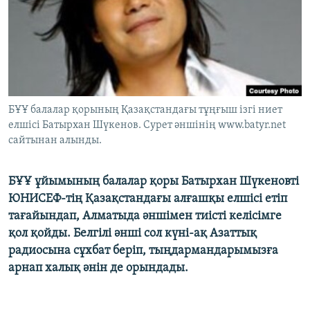
ЖАЗЫЛЫҢЫЗ
Басқа тілдерде
БҰҰ балалар қорының Қазақстандағы тұңғыш ізгі ниет
елшісі Батырхан Шүкенов. Сурет әншінің www.batyr.net
сайтынан алынды.
БҰҰ ұйымының балалар қоры Батырхан Шүкеновті
ЮНИСЕФ-тің Қазақстандағы алғашқы елшісі етіп
тағайындап, Алматыда әншімен тиісті келісімге
қол қойды. Белгілі әнші сол күні-ақ Азаттық
радиосына сұхбат беріп, тыңдармандарымызға
арнап халық әнін де орындады.