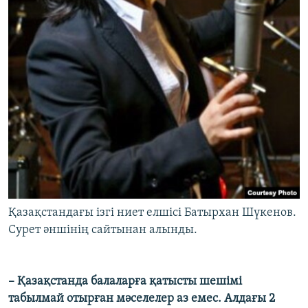
Қазақстандағы ізгі ниет елшісі Батырхан Шүкенов.
Сурет әншінің сайтынан алынды.
–
Қазақстанда балаларға қатысты шешімі
табылмай отырған мәселелер аз емес. Алдағы 2