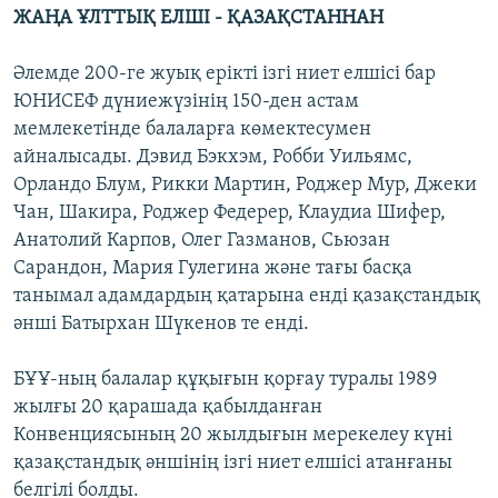
ЖАҢА ҰЛТТЫҚ ЕЛШІ - ҚАЗАҚСТАННАН
Әлемде 200-ге жуық ерікті ізгі ниет елшісі бар
ЮНИСЕФ дүниежүзінің 150-ден астам
мемлекетінде балаларға көмектесумен
айналысады. Дэвид Бэкхэм, Робби Уильямс,
Орландо Блум, Рикки Мартин, Роджер Мур, Джеки
Чан, Шакира, Роджер Федерер, Клаудиа Шифер,
Анатолий Карпов, Олег Газманов, Сьюзан
Сарандон, Мария Гулегина және тағы басқа
танымал адамдардың қатарына енді қазақстандық
әнші Батырхан Шүкенов те енді.
БҰҰ-ның балалар құқығын қорғау туралы 1989
жылғы 20 қарашада қабылданған
Конвенциясының 20 жылдығын мерекелеу күні
қазақстандық әншінің ізгі ниет елшісі атанғаны
белгілі болды.