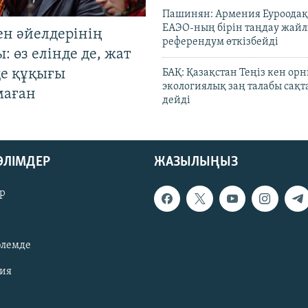
Пашинян: Армения Еуроодақ
ЕАЭО-ның бірін таңдау жай
ен әйелдерінің
референдум өткізбейді
: өз елінде де, жат
де құқығы
БАҚ: Қазақстан Теңіз кен ор
экологиялық заң талабы сақ
маған
дейді
БӨЛІМДЕР
ЖАЗЫЛЫҢЫЗ
р
әлемде
зия