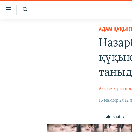
Accessibility
links
İздеу
Skip
ЖАҢАЛЫҚТАР
АДАМ ҚҰҚЫҚ
to
САЯСАТ
main
Назар
content
AZATTYQTV
Skip
құқық
ҚАҢТАР ОҚИҒАСЫ
to
main
АДАМ ҚҰҚЫҚТАРЫ
таны
Navigation
ӘЛЕУМЕТ
Skip
Азаттық радио
to
ӘЛЕМ
Search
АРНАЙЫ ЖОБАЛАР
15 мамыр 2012 ж
Бөлісу