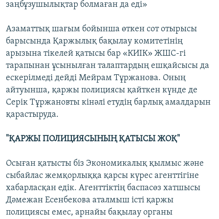
заңбұзушылықтар болмаған да еді»
Азаматтық шағым бойынша өткен сот отырысы
барысында Қаржылық бақылау комитетінің
арызына тікелей қатысы бар «КИІК» ЖШС-гі
тарапынан ұсынылған талаптардың ешқайсысы да
ескерілмеді дейді Мейрам Тұржанова. Оның
айтуынша, қаржы полициясы қайткен күнде де
Серік Тұржановты кінәлі етудің барлық амалдарын
қарастыруда.
"ҚАРЖЫ ПОЛИЦИЯСЫНЫҢ ҚАТЫСЫ ЖОҚ"
Осыған қатысты біз Экономикалық қылмыс және
сыбайлас жемқорлыққа қарсы күрес агенттігіне
хабарласқан едік. Агенттіктің баспасөз хатшысы
Дәмежан Есенбекова аталмыш істі қаржы
полициясы емес, арнайы бақылау органы