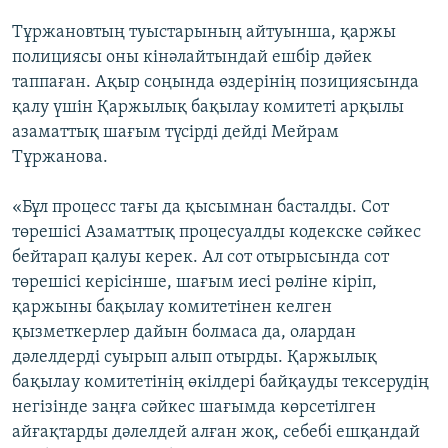
Тұржановтың туыстарының айтуынша, қаржы
полициясы оны кінәлайтындай ешбір дәйек
таппаған. Ақыр соңында өздерінің позициясында
қалу үшін Қаржылық бақылау комитеті арқылы
азаматтық шағым түсірді дейді Мейрам
Тұржанова.
«Бұл процесс тағы да қысымнан басталды. Сот
төрешісі Азаматтық процесуалды кодекске сәйкес
бейтарап қалуы керек. Ал сот отырысында сот
төрешісі керісінше, шағым иесі рөліне кіріп,
қаржыны бақылау комитетінен келген
қызметкерлер дайын болмаса да, олардан
дәлелдерді суырып алып отырды. Қаржылық
бақылау комитетінің өкілдері байқауды тексерудің
негізінде заңға сәйкес шағымда көрсетілген
айғақтарды дәлелдей алған жоқ, себебі ешқандай