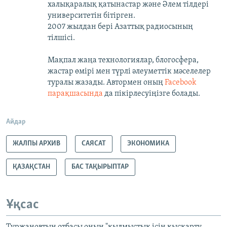
халықаралық қатынастар және Әлем тілдері
университетін бітірген.
2007 жылдан бері Азаттық радиосының
тілшісі.
Мақпал жаңа технологиялар, блогосфера,
жастар өмірі мен түрлі әлеуметтік мәселелер
туралы жазады. Автормен оның
Facebook
парақшасында
да пікірлесуіңізге болады.
Айдар
ЖАЛПЫ АРХИВ
САЯСАТ
ЭКОНОМИКА
ҚАЗАҚСТАН
БАС ТАҚЫРЫПТАР
Ұқсас