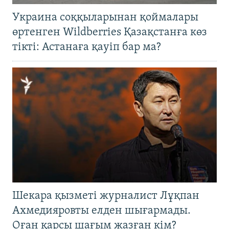
Украина соққыларынан қоймалары
өртенген Wildberries Қазақстанға көз
тікті: Астанаға қауіп бар ма?
Шекара қызметі журналист Лұқпан
Ахмедияровты елден шығармады.
Оған қарсы шағым жазған кім?