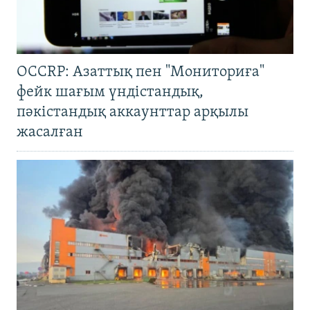
OCCRP: Азаттық пен "Мониториға"
фейк шағым үндістандық,
пәкістандық аккаунттар арқылы
жасалған