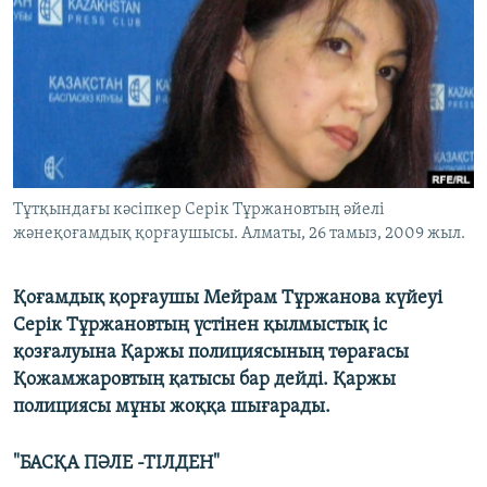
ЖАЗЫЛЫҢЫЗ
Басқа тілдерде
Тұтқындағы кәсіпкер Серік Тұржановтың әйелі
жәнеқоғамдық қорғаушысы. Алматы, 26 тамыз, 2009 жыл.
Қоғамдық қорғаушы Мейрам Тұржанова күйеуі
Серік Тұржановтың үстінен қылмыстық іс
қозғалуына Қаржы полициясының төрағасы
Қожамжаровтың қатысы бар дейді. Қаржы
полициясы мұны жоққа шығарады.
"БАСҚА ПӘЛЕ -ТІЛДЕН"