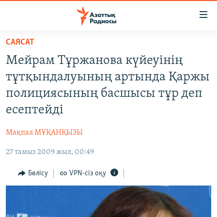
Accessibility
links
Skip
САЯСАТ
to
ЖАҢАЛЫҚТАР
Мейрам Тұржанова күйеуінің
main
САЯСАТ
content
тұтқындалуының артында Қаржы
AZATTYQTV
Skip
полициясының басшысы тұр деп
to
ҚАҢТАР ОҚИҒАСЫ
есептейді
main
АДАМ ҚҰҚЫҚТАРЫ
Navigation
Мақпал МҰҚАНҚЫЗЫ
Skip
ӘЛЕУМЕТ
to
27 тамыз 2009 жыл, 00:49
ӘЛЕМ
Search
АРНАЙЫ ЖОБАЛАР
Бөлісу
VPN-сіз оқу
Русский