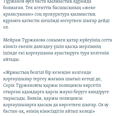
Тұржанов әуел баста қылмыстық құрамда
болмаған. Тек агенттік басшысының «жеке
араласуынан» соң прокуратура қылмыстық
құрамға қатысты шешімді өзгерткен шығар дейді
ол.
Мейрам Тұржанова сонымен қатар күйеуінің сотта
кінәсіз екенін дәлелдеу үшін қысқа мерзімнің
ішінде екі қорғаушыны ауыстыруға тура келгенін
айтады.
«Жұмыстың белгілі бір кезеңіне келгенде
қорғаушылар тергеу жағына шығып кетеді де,
Серік Тұржановты қаржы полициясы көрсетіп
отырған адамдарға қарсы жауап беруге көндіруге
тырысады. Бәлкім, қаржы полициясы
қорғаушыларға қысым да көрсеткен шығар. Ол әу
бастан-ақ, өзінің кінәсіздігін айтып келеді»