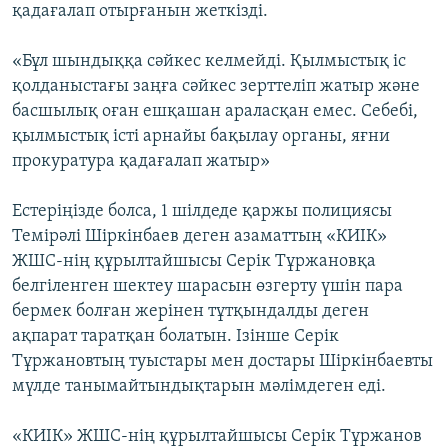
қадағалап отырғанын жеткізді.
«Бұл шындыққа сәйкес келмейді. Қылмыстық іс
қолданыстағы заңға сәйкес зерттеліп жатыр және
басшылық оған ешқашан араласқан емес. Себебі,
қылмыстық істі арнайы бақылау органы, яғни
прокуратура қадағалап жатыр»
Естеріңізде болса, 1 шілдеде қаржы полициясы
Темірәлі Шіркінбаев деген азаматтың «КИІК»
ЖШС-нің құрылтайшысы Серік Тұржановқа
белгіленген шектеу шарасын өзгерту үшін пара
бермек болған жерінен тұтқындалды деген
ақпарат таратқан болатын. Ізінше Серік
Тұржановтың туыстары мен достары Шіркінбаевты
мүлде танымайтындықтарын мәлімдеген еді.
«КИІК» ЖШС-нің құрылтайшысы Серік Тұржанов