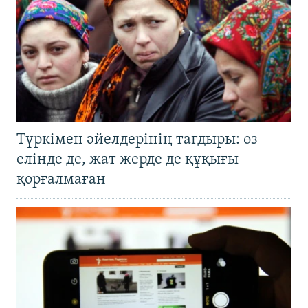
Түркімен әйелдерінің тағдыры: өз
елінде де, жат жерде де құқығы
қорғалмаған