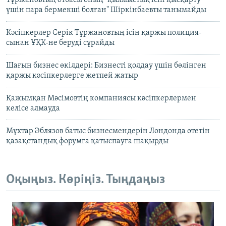
Тұржановтың отбасы оның "қылмыстық ісін қысқарту
үшін пара бермекші болған" Шіркінбаевты танымайды
Кәсіпкерлер Серік Тұржановтың ісін қаржы полиция-
сынан ҰҚК-не беруді сұрайды
Шағын бизнес өкілдері: Бизнесті қолдау үшін бөлінген
қаржы кәсіпкерлерге жетпей жатыр
Қажымқан Мәсімовтің компаниясы кәсіпкерлермен
келісе алмауда
Мұхтар Әблязов батыс бизнесмендерін Лондонда өтетін
қазақстандық форумға қатыспауға шақырды
Оқыңыз. Көріңіз. Тыңдаңыз