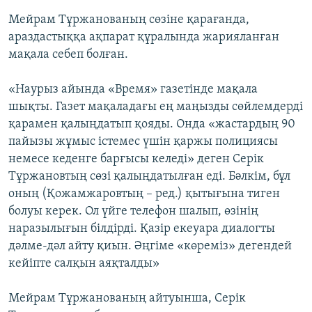
Мейрам Тұржанованың сөзіне қарағанда,
араздастыққа ақпарат құралында жарияланған
мақала себеп болған.
«Наурыз айында «Время» газетінде мақала
шықты. Газет мақаладағы ең маңызды сөйлемдерді
қарамен қалыңдатып қояды. Онда «жастардың 90
пайызы жұмыс істемес үшін қаржы полициясы
немесе кеденге барғысы келеді» деген Серік
Тұржановтың сөзі қалыңдатылған еді. Бәлкім, бұл
оның (Қожамжаровтың – ред.) қытығына тиген
болуы керек. Ол үйге телефон шалып, өзінің
наразылығын білдірді. Қазір екеуара диалогты
дәлме-дәл айту қиын. Әңгіме «көреміз» дегендей
кейіпте салқын аяқталды»
Мейрам Тұржанованың айтуынша, Серік