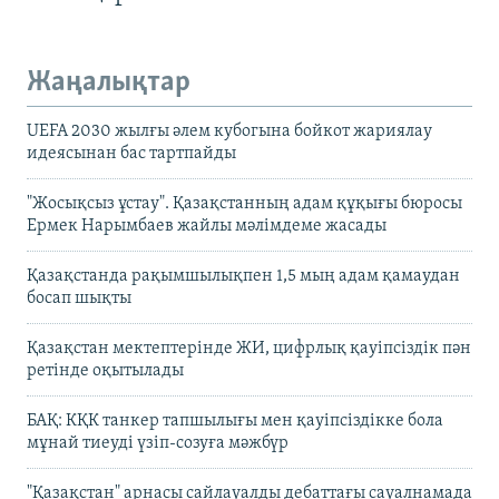
Жаңалықтар
UEFA 2030 жылғы әлем кубогына бойкот жариялау
идеясынан бас тартпайды
"Жосықсыз ұстау". Қазақстанның адам құқығы бюросы
Ермек Нарымбаев жайлы мәлімдеме жасады
Қазақстанда рақымшылықпен 1,5 мың адам қамаудан
босап шықты
Қазақстан мектептерінде ЖИ, цифрлық қауіпсіздік пән
ретінде оқытылады
БАҚ: КҚК танкер тапшылығы мен қауіпсіздікке бола
мұнай тиеуді үзіп-созуға мәжбүр
"Қазақстан" арнасы сайлауалды дебаттағы сауалнамада