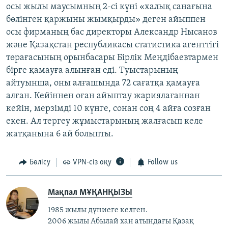
осы жылы маусымның 2-сі күні «халық санағына
бөлінген қаржыны жымқырды» деген айыппен
осы фирманың бас директоры Александр Нысанов
және Қазақстан республикасы статистика агенттігі
төрағасының орынбасары Бірлік Меңдібаевтармен
бірге қамауға алынған еді. Туыстарының
айтуынша, оны алғашында 72 сағатқа қамауға
алған. Кейіннен оған айыптау жариялағаннан
кейін, мерзімді 10 күнге, сонан соң 4 айға созған
екен. Ал тергеу жұмыстарының жалғасып келе
жатқанына 6 ай болыпты.
Бөлісу
VPN-сіз оқу
Follow us
Мақпал МҰҚАНҚЫЗЫ
1985 жылы дүниеге келген.
2006 жылы Абылай хан атындағы Қазақ