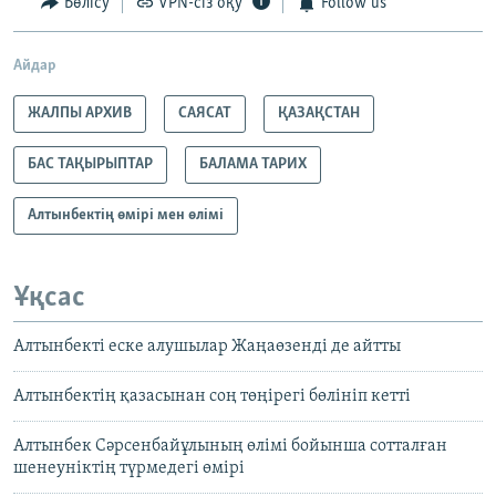
Бөлісу
VPN-сіз оқу
Follow us
Айдар
ЖАЛПЫ АРХИВ
САЯСАТ
ҚАЗАҚСТАН
БАС ТАҚЫРЫПТАР
БАЛАМА ТАРИХ
Алтынбектің өмірі мен өлімі
Ұқсас
Алтынбекті еске алушылар Жаңаөзенді де айтты
Алтынбектің қазасынан соң төңірегі бөлініп кетті
Алтынбек Сәрсенбайұлының өлімі бойынша сотталған
шенеуніктің түрмедегі өмірі