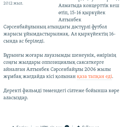
2012 жыл.
Алматыда концерттік кеш
өтіп, 15-16 қыркүйек
Алтынбек
Сәрсенбайұлының атындағы дәстүрлі футбол
жарысы ұйымдастырылмақ. Ал қыркүйектің 16-
сында ас беріледі.
Бұрынғы жоғары лауазымды шенеунік, өмірінің
соңғы жылдары оппозициялық саясаткерге
айналған Алтынбек Сәрсенбайұлы 2006 жылы
жұмбақ жағдайда кісі қолынан
қаза тапқан еді
.
Деректі фильмді төмендегі сілтеме бойынша көре
аласыздар.