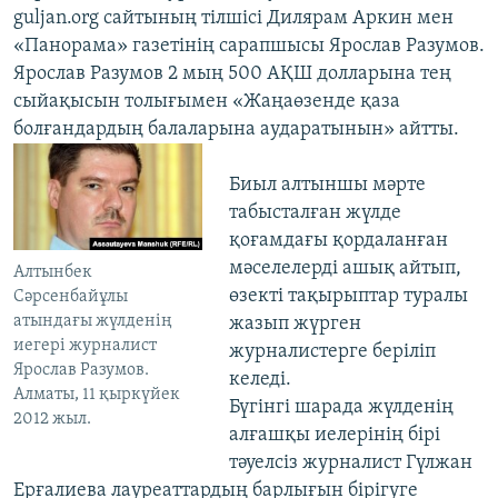
guljan.org сайтының тілшісі Дилярам Аркин мен
«Панорама» газетінің сарапшысы Ярослав Разумов.
Ярослав Разумов 2 мың 500 АҚШ долларына тең
сыйақысын толығымен «Жаңаөзенде қаза
болғандардың балаларына аударатынын» айтты.
Биыл алтыншы мәрте
табысталған жүлде
қоғамдағы қордаланған
мәселелерді ашық айтып,
Алтынбек
өзекті тақырыптар туралы
Сәрсенбайұлы
атындағы жүлденің
жазып жүрген
иегері журналист
журналистерге беріліп
Ярослав Разумов.
келеді.
Алматы, 11 қыркүйек
Бүгінгі шарада жүлденің
2012 жыл.
алғашқы иелерінің бірі
тәуелсіз журналист Гүлжан
Ерғалиева лауреаттардың барлығын бірігуге