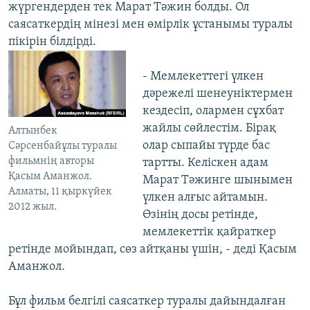
жүргендерден тек Марат Тәжин болды. Ол
саясаткердің мінезі мен өмірлік ұстанымы туралы
пікірін білдірді.
- Мемлекеттегі үлкен
дәрежелі шенеуніктермен
кездесіп, олармен сұхбат
жайлы сөйлестім. Бірақ
Алтынбек
олар сыпайы түрде бас
Сәрсенбайұлы туралы
фильмнің авторы
тартты. Келіскен адам
Қасым Аманжол.
Марат Тәжинге шынымен
Алматы, 11 қыркүйек
үлкен алғыс айтамын.
2012 жыл.
Өзінің досы ретінде,
мемлекеттік қайраткер
ретінде мойындап, сөз айтқаны үшін, - деді Қасым
Аманжол.
Бұл фильм белгілі саясаткер туралы дайындалған