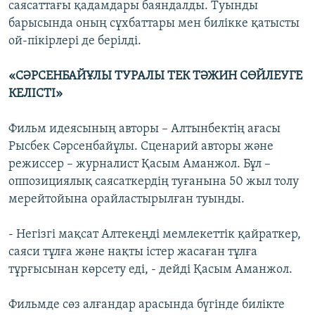
саясаттағы қадамдары баяндалды. Туынды
барысында оның сұхбаттары мен билікке қатысты
ой-пікірлері де берілді.
«СӘРСЕНБАЙҰЛЫ ТУРАЛЫ ТЕК ТӘЖИН СӨЙЛЕУГЕ
КЕЛІСТІ»
Фильм идеясының авторы – Алтынбектің ағасы
Рысбек Сәрсенбайұлы. Сценарий авторы және
режиссер – журналист Қасым Аманжол. Бұл –
оппозициялық саясаткердің туғанына 50 жыл толу
мерейтойына орайластырылған туынды.
- Негізгі мақсат Алтекеңді мемлекеттік қайраткер,
саяси тұлға және нақты істер жасаған тұлға
тұрғысынан көрсету еді, - дейді Қасым Аманжол.
Фильмде сөз алғандар арасында бүгінде билікте