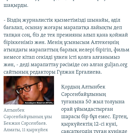
шақырды.
- Біздің журналистік қызметімізді шынайы, әділ
бағалап, осынау жоғары марапатқа лайықты деп
тапқан соң, біз де тек премияны алып қана қоймай
біріккеніміз жөн. Менің ұсынысым Алтекеңнің
атындағы марапаттың барлық иелері бірігіп, фильм
немесе кітап секілді үлкен істі қолға алғанымыз
жөн, - деді марапаттау рәсіміде сөз алған guljan.org
сайтының редакторы Гүлжан Ерғалиева.
Қордың Алтынбек
Cәрсенбайұлының
туғанына 50 жыл толуына
орай ұйымдастырған
Алтынбек
шарасы бір бұл емес. Ертең,
Сәрсенбайұлының ұлы
Бекжан Сәрсенбаев.
қыркүйектің 12-сі күні,
Алматы, 11 қыркүйек
саясаткердің туған күнінде