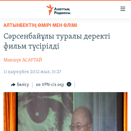
Accessibility
links
Skip
АЛТЫНБЕКТІҢ ӨМІРІ МЕН ӨЛІМІ
to
ЖАҢАЛЫҚТАР
Сәрсенбайұлы туралы деректі
main
САЯСАТ
content
фильм түсірілді
AZATTYQTV
Skip
to
Мәншүк АСАУТАЙ
ҚАҢТАР ОҚИҒАСЫ
main
11 қыркүйек 2012 жыл, 15:27
АДАМ ҚҰҚЫҚТАРЫ
Navigation
Skip
ӘЛЕУМЕТ
Бөлісу
VPN-сіз оқу
to
ӘЛЕМ
Search
АРНАЙЫ ЖОБАЛАР
Русский