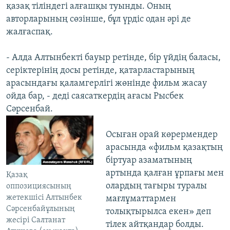
қазақ тіліндегі алғашқы туынды. Оның
авторларының сөзінше, бұл үрдіс одан әрі де
жалғаспақ.
- Алда Алтынбекті бауыр ретінде, бір үйдің баласы,
серіктерінің досы ретінде, қатарластарының
арасындағы қаламгерлігі жөнінде фильм жасау
ойда бар, - деді саясаткердің ағасы Рысбек
Сәрсенбай.
Осыған орай көрермендер
арасында «фильм қазақтың
біртуар азаматының
артында қалған ұрпағы мен
Қазақ
олардың тағыры туралы
оппозициясының
жетекшісі Алтынбек
мағлұматтармен
Сәрсенбайұлының
толықтырылса екен» деп
жесірі Салтанат
тілек айтқандар болды.