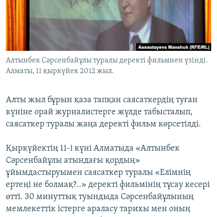
ЖАЗЫЛЫҢЫЗ
Басқа тілдерде
Алтынбек Сәрсенбайұлы туралы деректі фильмнен үзінді.
Алматы, 11 қыркүйек 2012 жыл.
Алты жыл бұрын қаза тапқан саясаткердің туған
күніне орай журналистерге жүлде табысталып,
саясаткер туралы жаңа деректі фильм көрсетілді.
Қыркүйектің 11-і күні Алматыда «Алтынбек
Сәрсенбайұлы атындағы қордың»
ұйымдастыруымен саясаткер туралы «Елімнің
ертеңі не болмақ?..» деректі фильмінің тұсау кесері
өтті. 30 минуттық туындыда Сәрсенбайұлының
мемлекеттік істерге араласу тарихы мен оның