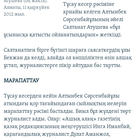
Атушева (оң жақта).
Тұсау кесер рәсіміне
Алматы, 11 қыркүйек
арнайы келген Алтынбек
2012 жыл.
Сәрсенбайұлының әйелі
Салтанат Атушева «бұл
ұсынысқа қатысты ойланатындарын» жеткізді.
Салтанатпен бірге бүгінгі шараға саясаткердің ұлы
Бекжан да келді, алайда ол көпшіліктен өзін алшақ
ұстап, журналистерге пікір айтудан бас тартты.
МАРАПАТТАУ
Тұсау кесерден кейін Алтынбек Сәрсенбайұлы
атындағы қор тағайындаған сыйлықтың иелерін
марапаттау рәсімі басталды. Биыл бұл жүлдені төрт
журналист алды. Олар: «Ашық алаң» газетінің
қазақ редакциясының меңгерушісі Инга Иманбай,
қарағандылық журналист Дулат Аманжол,