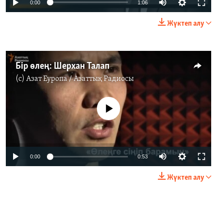
0:00
1:06
Жүктеп алу
Бір өлең: Шерхан Талап
(c)
Азат Еуропа / Азаттық Радиосы
No media source currently available
0:00
0:53
Жүктеп алу