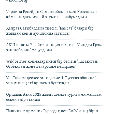
– Bloomberg
Украина Ресейдің Самара облысы мен Краснодар
аймағындағы мұнай зауытына шабуылдады
Қайрат Сатыбалдыға тиесілі "Байсат" базары бір
жылдан кейін аукционда сатылды
АҚШ сенаты Ресейге санкция салатын "Линдси Грэм
заң жобасын" мақұлдады
Wildberries қоймаларының бір бөлігін "Қазақстан,
Өзбекстан және Беларуське көшірмек"
YouTube видеохостинг қызметі "Русская община"
ұйымының екі арнасын бұғаттады
Орталық Азия 2025 жылы әлемде туризм ең жылдам
өскен өңір атанды
Пашинян: Армения Еуроодақ пен ЕАЭО-ның бірін