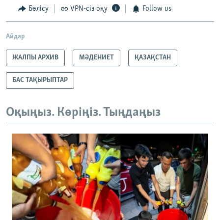
Бөлісу
VPN-сіз оқу
Follow us
Айдар
ЖАЛПЫ АРХИВ
МӘДЕНИЕТ
ҚАЗАҚСТАН
БАС ТАҚЫРЫПТАР
Оқыңыз. Көріңіз. Тыңдаңыз