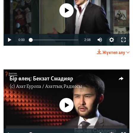
No media source currently available
0:00
2:08
Жүктеп алу
Бір өлең: Бекзат Смадияр
(c)
Азат Еуропа / Азаттық Радиосы
No media source currently available