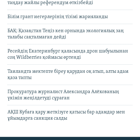
таңдау жайлы референдум өткізбейді
Білім грант иегерлерінің тізімі жарияланды
БАҚ: Қазақстан Теңіз кен орнында экологиялық заң
талабы сақталмаған дейді
Ресейдің Екатеринбург қаласында дрон шабуылынан
соң Wildberries қоймасы өртенді
Таиландта мектепте біреу қарудан оқ атып, алты адам
қаза тапты
Прокуратура журналист Александра Алёхованың
үкімін жеңілдетуді сұраған
АҚШ Кубаға қару жеткізуге қатысы бар адамдар мен
ұйымдарға санкция салды