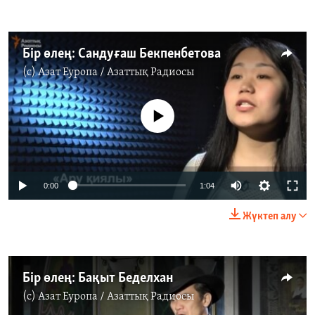
Бір өлең: Сандуғаш Бекпенбетова
(c)
Азат Еуропа / Азаттық Радиосы
No media source currently available
0:00
1:04
Жүктеп алу
Бір өлең: Бақыт Беделхан
(c)
Азат Еуропа / Азаттық Радиосы