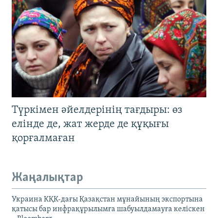
Түркімен әйелдерінің тағдыры: өз
елінде де, жат жерде де құқығы
қорғалмаған
Жаңалықтар
Украина КҚК-дағы Қазақстан мұнайының экспортына
қатысы бар инфрақұрылымға шабуылдамауға келіскен