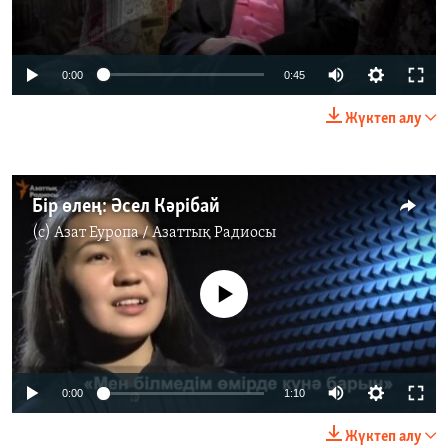
0:00
0:45
Жүктеп алу
Бір өлең: Әсел Кәрібай
(c)
Азат Еуропа / Азаттық Радиосы
No media source currently available
0:00
1:10
Жүктеп алу