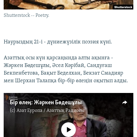
ЖАЗЫЛЫҢЫЗ
Shutterstock -- Poetry.
Басқа тілдерде
Наурыздың 21-і - дүниежүзілік поэзия күні.
Азаттық осы күн қарсаңында алты ақынға -
Жәркен Бөдешұлы, Әсел Кәрібай, Сандуғаш
Бекпенбетова, Бақыт Беделхан, Бекзат Смадияр
мен Шерхан Талапқа бір-бір өлеңін оқытып алды.
Бір өлең: Жәркен Бөдешұлы
(c)
Азат Еуропа / Азаттық Радиосы
No media source currently available