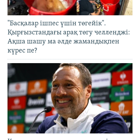
"Басқалар ішпес үшін төгейік".
Қырғызстандағы арақ төгу челленджі:
Ақша шашу ма әлде жамандықпен
күрес пе?