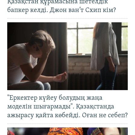
Қазақстан құрамасына шетелдік
бапкер келді. Джон ван’т Схип кім?
"Еркектер күйеу болудың жаңа
моделін шығармады". Қазақстанда
ажырасу қайта көбейді. Оған не себеп?