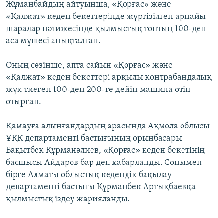
Жұманбайдың айтуынша, «Қорғас» және
«Қалжат» кеден бекеттерінде жүргізілген арнайы
шаралар нәтижесінде қылмыстық топтың 100-ден
аса мүшесі анықталған.
Оның сөзінше, апта сайын «Қорғас» және
«Қалжат» кеден бекеттері арқылы контрабандалық
жүк тиеген 100-ден 200-ге дейін машина өтіп
отырған.
Қамауға алынғандардың арасында Ақмола облысы
ҰҚК департаменті бастығының орынбасары
Бақытбек Құрманәлиев, «Қорғас» кеден бекетінің
басшысы Айдаров бар деп хабарланды. Сонымен
бірге Алматы облыстық кедендік бақылау
департаменті бастығы Құрманбек Артықбаевқа
қылмыстық іздеу жарияланды.