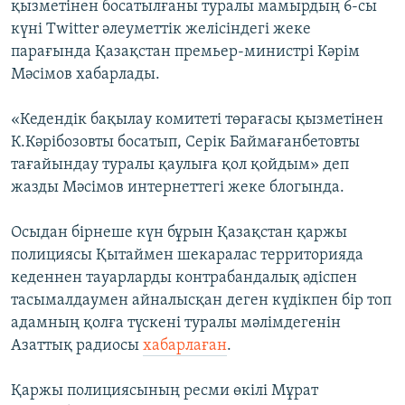
қызметінен босатылғаны туралы мамырдың 6-сы
күні Twitter әлеуметтік желісіндегі жеке
парағында Қазақстан премьер-министрі Кәрім
Мәсімов хабарлады.
«Кедендік бақылау комитеті төрағасы қызметінен
К.Кәрібозовты босатып, Серік Баймағанбетовты
тағайындау туралы қаулыға қол қойдым» деп
жазды Мәсімов интернеттегі жеке блогында.
Осыдан бірнеше күн бұрын Қазақстан қаржы
полициясы Қытаймен шекаралас территорияда
кеденнен тауарларды контрабандалық әдіспен
тасымалдаумен айналысқан деген күдікпен бір топ
адамның қолға түскені туралы мәлімдегенін
Азаттық радиосы
хабарлаған
.
Қаржы полициясының ресми өкілі Мұрат