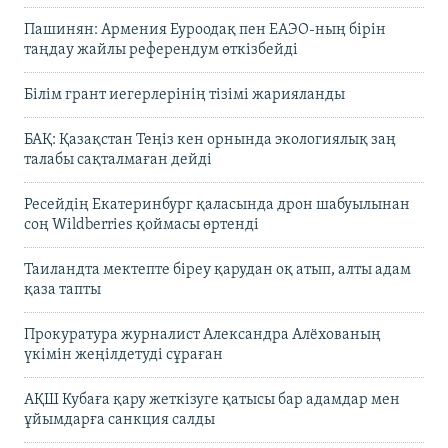
Пашинян: Армения Еуроодақ пен ЕАЭО-ның бірін
таңдау жайлы референдум өткізбейді
Білім грант иегерлерінің тізімі жарияланды
БАҚ: Қазақстан Теңіз кен орнында экологиялық заң
талабы сақталмаған дейді
Ресейдің Екатеринбург қаласында дрон шабуылынан
соң Wildberries қоймасы өртенді
Таиландта мектепте біреу қарудан оқ атып, алты адам
қаза тапты
Прокуратура журналист Александра Алёхованың
үкімін жеңілдетуді сұраған
АҚШ Кубаға қару жеткізуге қатысы бар адамдар мен
ұйымдарға санкция салды