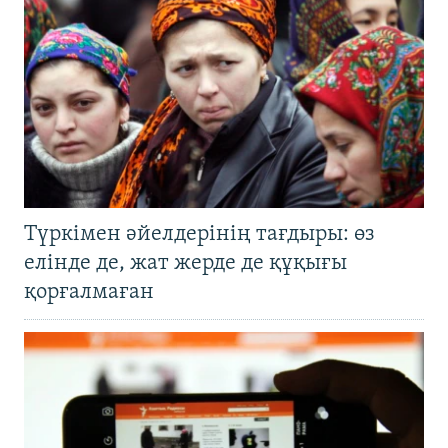
Түркімен әйелдерінің тағдыры: өз
елінде де, жат жерде де құқығы
қорғалмаған