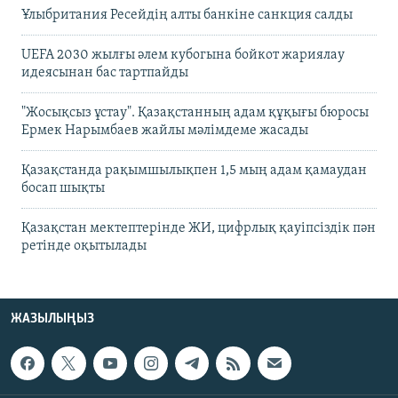
Ұлыбритания Ресейдің алты банкіне санкция салды
UEFA 2030 жылғы әлем кубогына бойкот жариялау
идеясынан бас тартпайды
"Жосықсыз ұстау". Қазақстанның адам құқығы бюросы
Ермек Нарымбаев жайлы мәлімдеме жасады
Қазақстанда рақымшылықпен 1,5 мың адам қамаудан
босап шықты
Қазақстан мектептерінде ЖИ, цифрлық қауіпсіздік пән
ретінде оқытылады
ЖАЗЫЛЫҢЫЗ