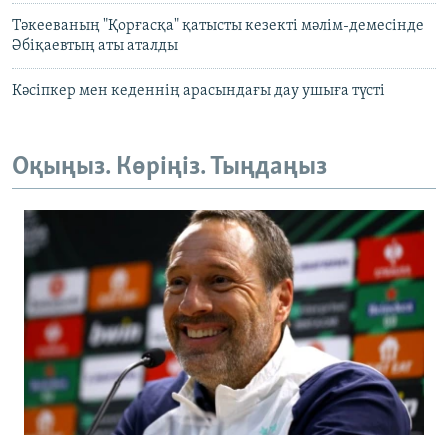
Тәкееваның "Қорғасқа" қатысты кезекті мәлім-демесінде
Әбіқаевтың аты аталды
Кәсіпкер мен кеденнің арасындағы дау ушыға түсті
Оқыңыз. Көріңіз. Тыңдаңыз