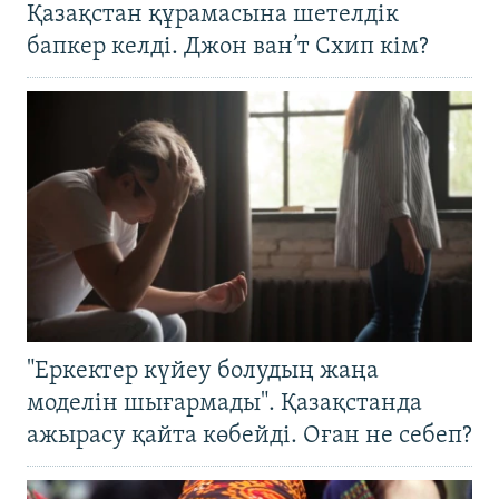
Қазақстан құрамасына шетелдік
бапкер келді. Джон ван’т Схип кім?
"Еркектер күйеу болудың жаңа
моделін шығармады". Қазақстанда
ажырасу қайта көбейді. Оған не себеп?