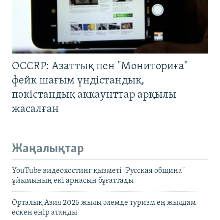
OCCRP: Азаттық пен "Мониториға"
фейк шағым үндістандық,
пәкістандық аккаунттар арқылы
жасалған
Жаңалықтар
YouTube видеохостинг қызметі "Русская община"
ұйымының екі арнасын бұғаттады
Орталық Азия 2025 жылы әлемде туризм ең жылдам
өскен өңір атанды