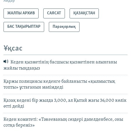
Айдар
ЖАЛПЫ АРХИВ
САЯСАТ
ҚАЗАҚСТАН
БАС ТАҚЫРЫПТАР
Парақорлық
Ұқсас
Кеден қызметінің басшысы қызметінен алынғаны
жайлы тыңдаңыз
Қаржы полициясы кеденге байланысты «қылмыстық
топты» ұстағанын мәлімдеді
Қазақ кедені бір жылда 3,000, ал Қытай жағы 36,000 көлік
өтті дейді
Кеден комитеті: «Тәкееваның сөздері дәлелденбесе, оны
сотқа береміз»