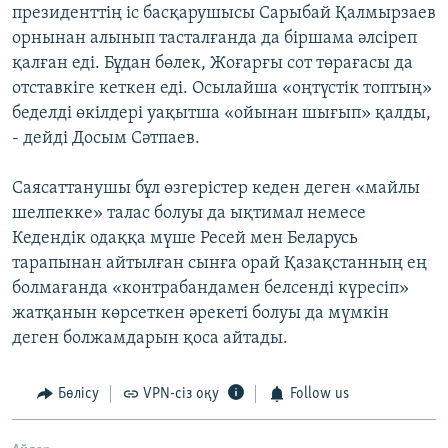
президенттің іс басқарушысы Сарыбай Қалмырзаев
орнынан алынып тасталғанда да біршама әлсіреп
қалған еді. Бұдан бөлек, Жоғарғы сот төрағасы да
отставкіге кеткен еді. Осылайша «оңтүстік топтың»
беделді өкілдері уақытша «ойынан шығып» қалды,
- дейді Досым Сәтпаев.
Саясаттанушы бұл өзгерістер кеден деген «майлы
шелпекке» талас болуы да ықтимал немесе
Кедендік одаққа мүше Ресей мен Беларусь
тарапынан айтылған сынға орай Қазақстанның ең
болмағанда «контрабандамен белсенді күресіп»
жатқанын көрсеткен әрекеті болуы да мүмкін
деген болжамдарын қоса айтады.
Бөлісу
VPN-сіз оқу
Follow us