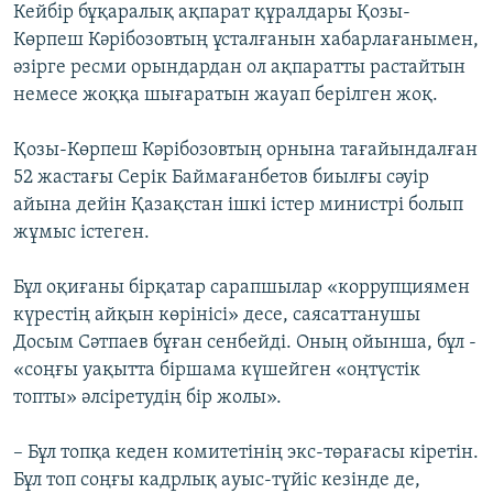
Кейбір бұқаралық ақпарат құралдары Қозы-
Көрпеш Кәрібозовтың ұсталғанын хабарлағанымен,
әзірге ресми орындардан ол ақпаратты растайтын
немесе жоққа шығаратын жауап берілген жоқ.
Қозы-Көрпеш Кәрібозовтың орнына тағайындалған
52 жастағы Серік Баймағанбетов биылғы сәуір
айына дейін Қазақстан ішкі істер министрі болып
жұмыс істеген.
Бұл оқиғаны бірқатар сарапшылар «коррупциямен
күрестің айқын көрінісі» десе, саясаттанушы
Досым Сәтпаев бұған сенбейді. Оның ойынша, бұл -
«соңғы уақытта біршама күшейген «оңтүстік
топты» әлсіретудің бір жолы».
– Бұл топқа кеден комитетінің экс-төрағасы кіретін.
Бұл топ соңғы кадрлық ауыс-түйіс кезінде де,