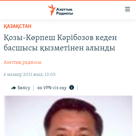
Accessibility
links
Skip
ҚАЗАҚСТАН
to
ЖАҢАЛЫҚТАР
Қозы-Көрпеш Кәрібозов кеден
main
САЯСАТ
content
басшысы қызметінен алынды
AZATTYQTV
Skip
to
Азаттық радиосы
ҚАҢТАР ОҚИҒАСЫ
main
6 мамыр 2011 жыл, 13:05
АДАМ ҚҰҚЫҚТАРЫ
Navigation
Skip
ӘЛЕУМЕТ
Бөлісу
VPN-сіз оқу
to
ӘЛЕМ
Search
АРНАЙЫ ЖОБАЛАР
Русский