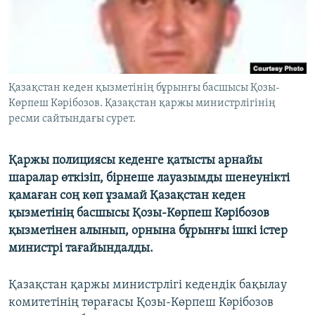
ЖАЗЫЛЫҢЫЗ
Басқа тілдерде
Қазақстан кеден қызметінің бұрынғы басшысы Қозы-
Көрпеш Кәрібозов. Қазақстан қаржы министрлігінің
ресми сайтындағы сурет.
Қаржы полициясы кеденге қатысты арнайы
шаралар өткізіп, бірнеше лауазымды шенеунікті
қамаған соң көп ұзамай Қазақстан кеден
қызметінің басшысы Қозы-Көрпеш Кәрібозов
қызметінен алынып, орнына бұрынғы ішкі істер
министрі тағайындалды.
Қазақстан қаржы министрлігі кедендік бақылау
комитетінің төрағасы Қозы-Көрпеш Кәрібозов