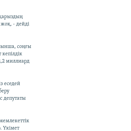
 қарыздың
жоқ, - дейді
йынша, соңғы
 кепілдік
2,2 миллиард
з еседей
беру
с депутаты
 мемлекеттік
. Үкімет