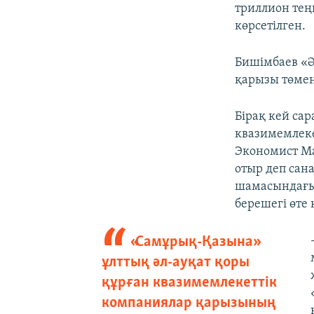
триллион теңг
көрсетілген.
Бишімбаев «Ә
қарызы төмен
Бірақ кей са
квазимемлеке
Экономист Ма
отыр деп сан
шамасындағы
берешегі өте
«Самұрық-Қазына»
ұлттық әл-ауқат қоры
құрған квазимемлекеттік
компаниялар қарызының