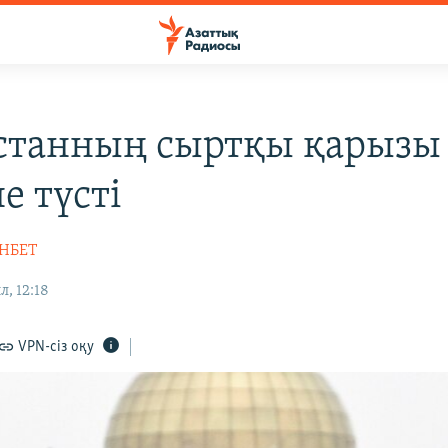
станның сыртқы қарызы
е түсті
НБЕТ
, 12:18
VPN-сіз оқу