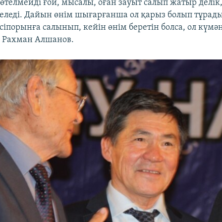
өтелмейді ғой, мысалы, оған зауыт салып жатыр делік,
келеді. Дайын өнім шығарғанша ол қарыз болып тұрад
сіпорынға салынып, кейін өнім беретін болса, ол күмә
ді Рахман Алшанов.