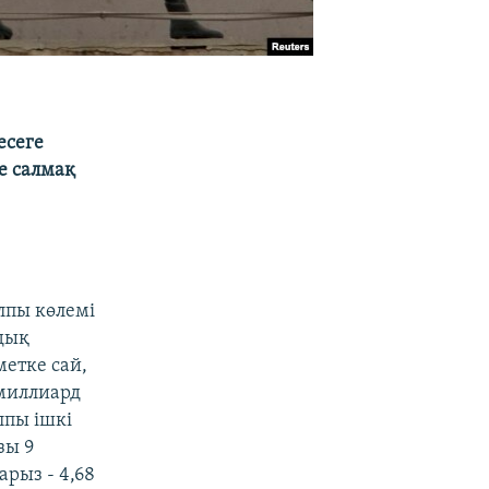
есеге
е салмақ
лпы көлемі
дық
етке сай,
 миллиард
лпы ішкі
зы 9
арыз - 4,68