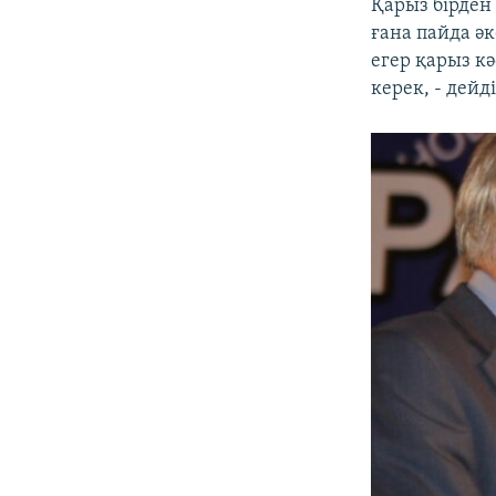
Қарыз бірден 
ғана пайда ә
егер қарыз кә
керек, - дей