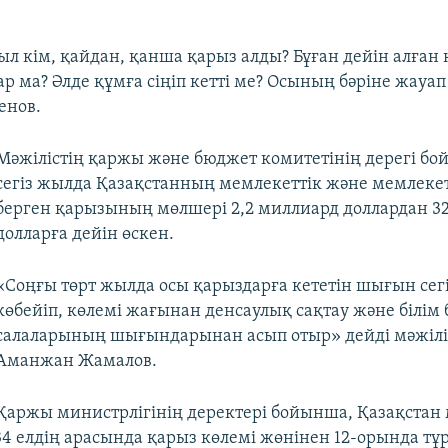
иыл кім, қайдан, қанша қарыз алды? Бұған дейін алған
 ма? Әлде құмға сіңіп кетті ме? Осының бәріне жауап 
енов.
Мәжілістің қаржы және бюджет комитетінің дерегі бо
сегіз жылда Қазақстанның мемлекеттік және мемлекет
берген қарызының мөлшері 2,2 миллиард доллардан 3
долларға дейін өскен.
«Соңғы төрт жылда осы қарыздарға кететін шығын сегі
көбейіп, көлемі жағынан денсаулық сақтау және білім 
салаларының шығындарынан асып отыр» дейді мәжілі
Аманжан Жамалов.
Қаржы министрлігінің деректері бойынша, Қазақстан
34 елдің арасында қарыз көлемі жөнінен 12-орында тұр