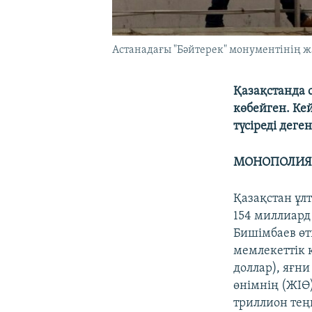
Астанадағы "Бәйтерек" монументінің ж
Қазақстанда 
көбейген. Ке
түсіреді деген
МОНОПОЛИЯ
Қазақстан ұл
154 миллиард
Бишімбаев өт
мемлекеттік 
доллар), яғн
өнімнің (ЖІӨ
триллион теңг