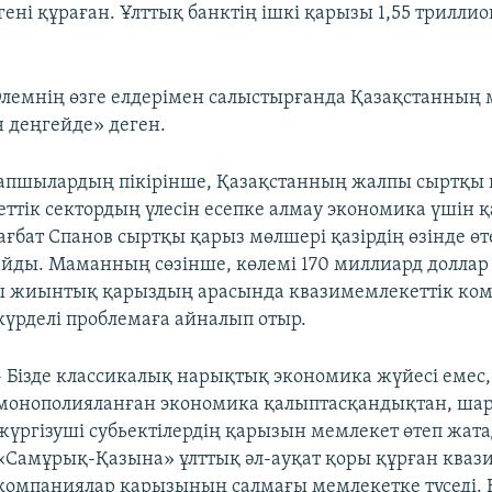
ені құраған. Ұлттық банктің ішкі қарызы 1,55 триллио
лемнің өзге елдерімен салыстырғанда Қазақстанның 
 деңгейде» деген.
рапшылардың пікірінше, Қазақстанның жалпы сыртқы
ттік сектордың үлесін есепке алмау экономика үшін қа
ғбат Спанов сыртқы қарыз мөлшері қазірдің өзінде өт
айды. Маманның сөзінше, көлемі 170 миллиард доллар
 жиынтық қарыздың арасында квазимемлекеттік ко
 күрделі проблемаға айналып отыр.
- Бізде классикалық нарықтық экономика жүйесі емес,
монополияланған экономика қалыптасқандықтан, ш
жүргізуші субьектілердің қарызын мемлекет өтеп жат
«Самұрық-Қазына» ұлттық әл-ауқат қоры құрған кваз
компаниялар қарызының салмағы мемлекетке түседі.