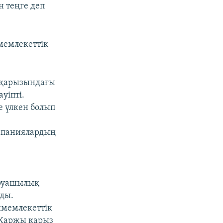
н теңге деп
мемлекеттік
 қарызындағы
уіпті.
е үлкен болып
мпаниялардың
аруашылық
ады.
имемлекеттік
 Қаржы қарыз