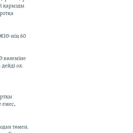
ті қарызды
кротқа
ЖІӨ-нің 60
Ө көлеміне
дейді ол.
ыртқы
 емес,
 одан төмен.