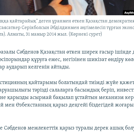
лыққа қайтарайық" деген ұранмен өткен Қазақстан демократи
аясаткер Серікболсын Әбділдинмен әңгімелесіп тұрған экон
а). Алматы, 31 мамыр 2014 жыл. (Көрнекі сурет)
азалы Сәбденов Қазақстан өткен ширек ғасыр ішінде
сіпорындар құруға емес, негізінен шикізат өндіру кө
зар аударып келгенін айтады.
естицияның қайтарымы болатындай тиімді жүйе қажет
аруашылығы тәрізді салаларға басымдық беріп, инвес
әне қарызды асырмай бақылап ұстайтын механизм кер
й мен Өзбекстанның қарыз деңгейі біздегідей жоғары 
е Сәбденов мемлекеттік қарыз туралы дерек ашық бол