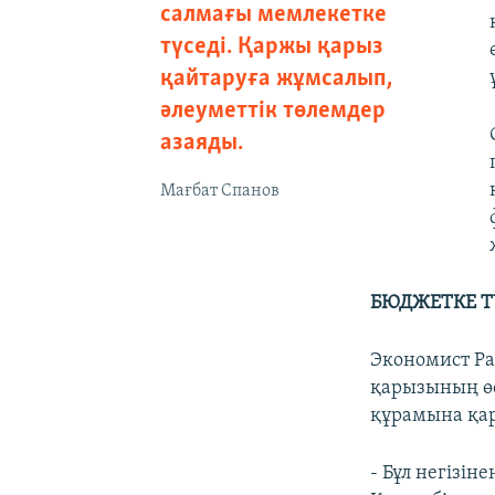
салмағы мемлекетке
түседі. Қаржы қарыз
қайтаруға жұмсалып,
әлеуметтік төлемдер
азаяды.
Мағбат Спанов
БЮДЖЕТКЕ Т
Экономист Ра
қарызының өс
құрамына қар
- Бұл негізін