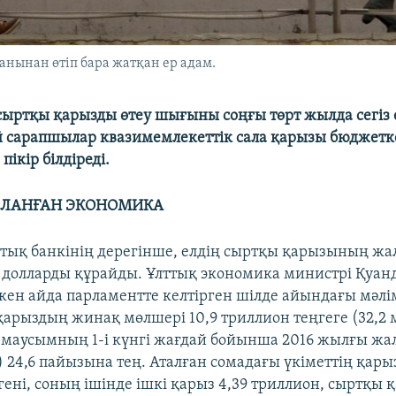
анынан өтіп бара жатқан ер адам.
сыртқы қарызды өтеу шығыны соңғы төрт жылда сегіз 
й сарапшылар квазимемлекеттік сала қарызы бюджетк
 пікір білдіреді.
ЛАНҒАН ЭКОНОМИКА
ттық банкінің дерегінше, елдің сыртқы қарызының жа
 долларды құрайды. Ұлттық экономика министрі Қуан
кен айда парламентте келтірген шілде айындағы мәлім
қарыздың жинақ мөлшері 10,9 триллион теңгеге (32,2
и маусымның 1-і күнгі жағдай бойынша 2016 жылғы жа
) 24,6 пайызына тең. Аталған сомадағы үкіметтің қары
ені, соның ішінде ішкі қарыз 4,39 триллион, сыртқы қ