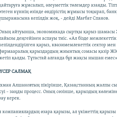
қайтаруға жұмсалып, әлеуметтік төлемдер азаяды. Тіп
өтеген күннің өзінде өндірістің жұмысы тоқырап, бан
ұшырамасына кепілдік жоқ, - дейді Мағбат Спанов.
Оның айтуынша, экономикада сыртқы қарыз шамасы 
пайызы деңгейінен аспауы тиіс. «Ал бізде мемлекеттік
кепілдендірілген қарыз, квазимемлекеттік сектор мен
фирмааралық қарыздардың жиынтық сомасы қазір ЖІ
жетіп қалды. Тұтастай алғанда бұл жақсы нышан емес» 
ҮСЕР САЛМАҚ
хман Алшановтың пікірінше, Қазақстанның жалпы с
уі – заңды процесс. Оның сөзінше, қарыздың көлеміне
ау керек.
ен компаниялардың өзара қарызы, ал үкіметтің қарызы