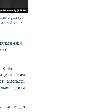
ялық күштері
омист Оразалы
 дайын өнім
лемін
. Қайта
тицияны соған
ек. Мысалы,
емес, - дейді
уы қажет деп