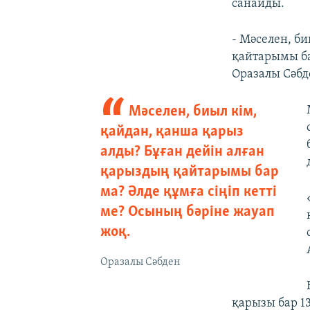
санайды.
- Мәселен, б
қайтарымы бар
Оразалы Сәбд
Мәселен, биыл кім,
қайдан, қанша қарыз
алды? Бұған дейін алған
қарыздың қайтарымы бар
ма? Әлде құмға сіңіп кетті
ме? Осының бәріне жауап
жоқ.
Оразалы Сәбден
қарызы бар 1