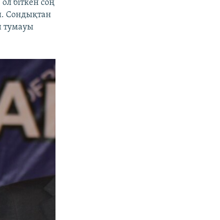
 ол біткен соң
ы. Сондықтан
н тумауы