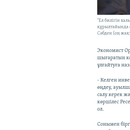
"Ел билігін ха
құрылтайында с
Сәбден (оң жақт
Экономист Ор
шығаратын кә
ұлғайтуға на
- Келген инв
өңдеу, ауылш
салу керек ж
көршілес Ресе
ол.
Сонымен бірг