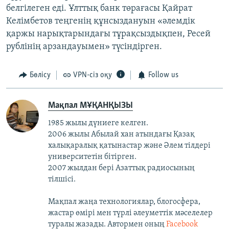
белгілеген еді. Ұлттық банк төрағасы Қайрат
Келімбетов теңгенің құнсыздануын «әлемдік
қаржы нарықтарындағы тұрақсыздықпен, Ресей
рублінің арзандауымен» түсіндірген.
Бөлісу
VPN-сіз оқу
Follow us
Мақпал МҰҚАНҚЫЗЫ
1985 жылы дүниеге келген.
2006 жылы Абылай хан атындағы Қазақ
халықаралық қатынастар және Әлем тілдері
университетін бітірген.
2007 жылдан бері Азаттық радиосының
тілшісі.
Мақпал жаңа технологиялар, блогосфера,
жастар өмірі мен түрлі әлеуметтік мәселелер
туралы жазады. Автормен оның
Facebook