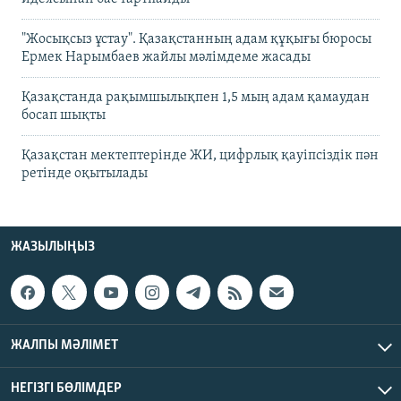
"Жосықсыз ұстау". Қазақстанның адам құқығы бюросы
Ермек Нарымбаев жайлы мәлімдеме жасады
Қазақстанда рақымшылықпен 1,5 мың адам қамаудан
босап шықты
Қазақстан мектептерінде ЖИ, цифрлық қауіпсіздік пән
ретінде оқытылады
ЖАЗЫЛЫҢЫЗ
ЖАЛПЫ МӘЛІМЕТ
НЕГІЗГІ БӨЛІМДЕР