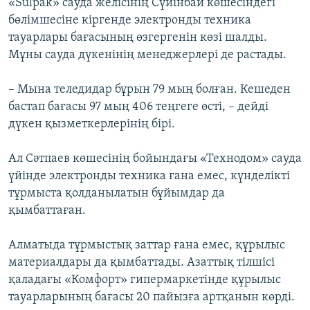
«Sulpak» сауда желісінің Сүйінбай көшесіндегі
бөлімшесіне кіргенде электронды техника
тауарлары бағасының өзгергенін көзі шалды.
Мұны сауда дүкенінің менеджерлері де растады.
– Мына теледидар бұрын 79 мың болған. Кешеден
бастап бағасы 97 мың 406 теңгеге өсті, – дейді
дүкен қызметкерлерінің бірі.
Ал Сәтпаев көшесінің бойындағы «Технодом» сауда
үйінде электронды техника ғана емес, күнделікті
тұрмыста қолданылатын бұйымдар да
қымбаттаған.
Алматыда тұрмыстық заттар ғана емес, құрылыс
материалдары да қымбаттады. Азаттық тілшісі
қаладағы «Комфорт» гипермаркетінде құрылыс
тауарларының бағасы 20 пайызға артқанын көрді.