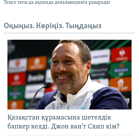
Теңге тағы да ақпанда девальвацияға ұшырады
Оқыңыз. Көріңіз. Тыңдаңыз
Қазақстан құрамасына шетелдік
бапкер келді. Джон ван’т Схип кім?