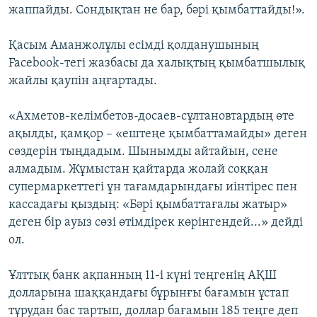
жаппайды. Сондықтан не бар, бәрі қымбаттайды!».
Қасым Аманжолұлы есімді қолданушының
Facebook-тегі жазбасы да халықтың қымбатшылық
жайлы қаупін аңғартады.
«Ахметов-келімбетов-досаев-сұлтановтардың өте
ақылды, қамқор – «ештеңе қымбаттамайды» деген
сөздерін тыңдадым. Шынымды айтайын, сене
алмадым. Жұмыстан қайтарда жолай соққан
супермаркеттегі ұн тағамдарындағы иінтірес пен
кассадағы қыздың: «Бәрі қымбаттағалы жатыр»
деген бір ауыз сөзі өтімдірек көрінгендей...» дейді
ол.
Ұлттық банк ақпанның 11-і күні теңгенің АҚШ
долларына шаққандағы бұрынғы бағамын ұстап
тұрудан бас тартып, доллар бағамын 185 теңге деп