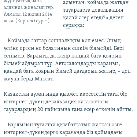
жұрт ұлттық банк
алынған, қоймада жатқан
алдында жиналып тұр.
тауарларға девальвация
Алматы, 12 ақпан 2014
қалай әсер етеді?» деген
жыл. (Көрнекі сурет)
сұраққа:
– Қоймада заттар соншалықты көп емес. Оның
үстіне ертең не болатынын ешкім білмейді. Бәрі
сенімсіз. Барлығы да қазір қандай баға қоярын
білмей абдырап тұр. Автосалондарды қараңыз,
қандай баға қоярын білмей дағдарып жатыр, – деп
жауап берді Мақсат.
Қазақстан аумағында қызмет көрсететін тағы бір
интернет-дүкен девальвация каталогтағы
тауарлардың 20 пайызына ғана әсер еткенін айтты.
– Барлығын тұтастай қымбаттатып жатқан өзге
интернет-дүкендерге қарағанда біз қоймадағы