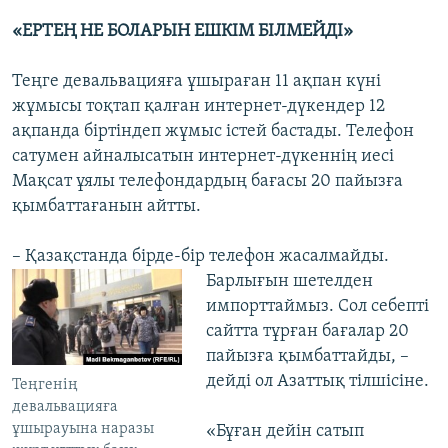
«ЕРТЕҢ НЕ БОЛАРЫН ЕШКІМ БІЛМЕЙДІ»
Теңге девальвацияға ұшыраған 11 ақпан күні
жұмысы тоқтап қалған интернет-дүкендер 12
ақпанда біртіндеп жұмыс істей бастады. Телефон
сатумен айналысатын интернет-дүкеннің иесі
Мақсат ұялы телефондардың бағасы 20 пайызға
қымбаттағанын айтты.
– Қазақстанда бірде-бір телефон жасалмайды.
Барлығын шетелден
импорттаймыз. Сол себепті
сайтта тұрған бағалар 20
пайызға қымбаттайды, –
дейді ол Азаттық тілшісіне.
Теңгенің
девальвацияға
ұшырауына наразы
«Бұған дейін сатып