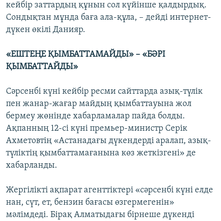
кейбір заттардың құнын сол күйінше қалдырдық.
Сондықтан мұнда баға ала-құла, – дейді интернет-
дүкен өкілі Данияр.
«ЕШТЕҢЕ ҚЫМБАТТАМАЙДЫ» – «БӘРІ
ҚЫМБАТТАЙДЫ»
Сәрсенбі күні кейбір ресми сайттарда азық-түлік
пен жанар-жағар майдың қымбаттауына жол
бермеу жөнінде хабарламалар пайда болды.
Ақпанның 12-сі күні премьер-министр Серік
Ахметовтің «Астанадағы дүкендерді аралап, азық-
түліктің қымбаттамағанына көз жеткізгені» де
хабарланды.
Жергілікті ақпарат агенттіктері «сәрсенбі күні елде
нан, сүт, ет, бензин бағасы өзгермегенін»
мәлімдеді. Бірақ Алматыдағы бірнеше дүкенді