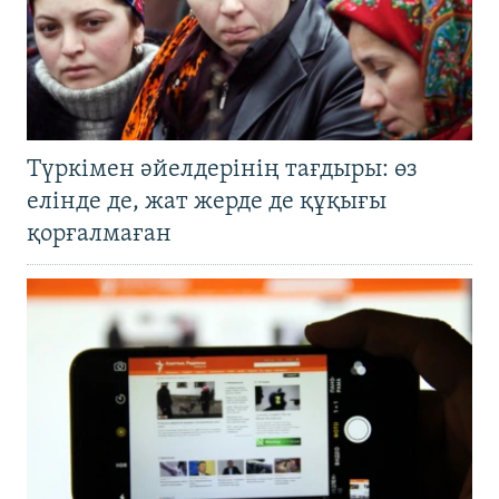
Түркімен әйелдерінің тағдыры: өз
елінде де, жат жерде де құқығы
қорғалмаған