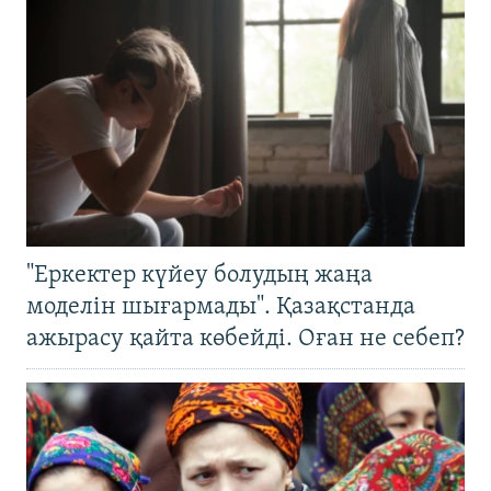
"Еркектер күйеу болудың жаңа
моделін шығармады". Қазақстанда
ажырасу қайта көбейді. Оған не себеп?