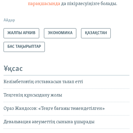
парақшасында
да пікірлесуіңізге болады.
Айдар
ЖАЛПЫ АРХИВ
ЭКОНОМИКА
ҚАЗАҚСТАН
БАС ТАҚЫРЫПТАР
Ұқсас
Келімбетовтің отставкасын талап етті
Теңгенің құнсыздану жолы
Ораз Жандосов: «Теңге бағамы төмендетілген»
Девальвация әлеуметтің сынына ұшырады