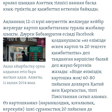
аралап шыққан Азаттық тілшісі наннан басқа
азық-түліктің де қымбаттап кеткенін байқады.
Ақпанның 12-сі күні әлеуметтік желілерде кейбір
жерлерде картоп қымбаттағаны туралы жазбалар
шықты. Дәурен Бабамұратов есімді Facebook
қолданушысы
«өз елімізде
өскен картоп та 20 теңгеге
қымбаттапты» деп
таңданған көршісіне былай
деп жауап бергенін
Ақша айырбастау орны
жазады: «Бізде өзіміздің
алдынан өтіп бара
жатқан адам. Алматы,
картошка жоқ! 60-80
11 ақпан 2014 жыл.
пайызын долларға Қытай
мен Қырғызстан, тіпті
Пәкістаннан сатып аламыз.
Өз картошкамыз (нарынқолдық, қоғалылық,
керекулік) ішкі сұраныстың 20 пайызын да