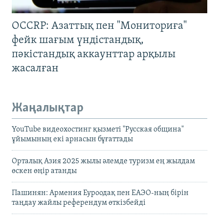
OCCRP: Азаттық пен "Мониториға"
фейк шағым үндістандық,
пәкістандық аккаунттар арқылы
жасалған
Жаңалықтар
YouTube видеохостинг қызметі "Русская община"
ұйымының екі арнасын бұғаттады
Орталық Азия 2025 жылы әлемде туризм ең жылдам
өскен өңір атанды
Пашинян: Армения Еуроодақ пен ЕАЭО-ның бірін
таңдау жайлы референдум өткізбейді