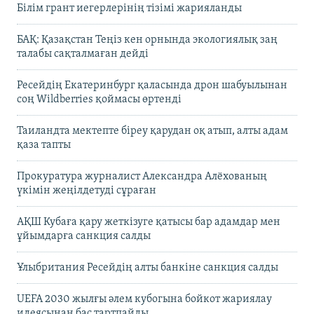
Білім грант иегерлерінің тізімі жарияланды
БАҚ: Қазақстан Теңіз кен орнында экологиялық заң
талабы сақталмаған дейді
Ресейдің Екатеринбург қаласында дрон шабуылынан
соң Wildberries қоймасы өртенді
Таиландта мектепте біреу қарудан оқ атып, алты адам
қаза тапты
Прокуратура журналист Александра Алёхованың
үкімін жеңілдетуді сұраған
АҚШ Кубаға қару жеткізуге қатысы бар адамдар мен
ұйымдарға санкция салды
Ұлыбритания Ресейдің алты банкіне санкция салды
UEFA 2030 жылғы әлем кубогына бойкот жариялау
идеясынан бас тартпайды