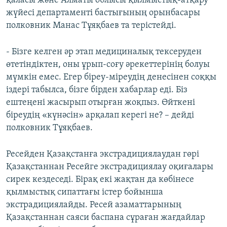
қаласы және Алматы облысы қылмыстық-атқару
жүйесі департаменті бастығының орынбасары
полковник Манас Тұяқбаев та терістейді.
- Бізге келген әр этап медициналық тексеруден
өтетіндіктен, оны ұрып-соғу әрекеттерінің болуы
мүмкін емес. Егер біреу-міреудің денесінен соққы
іздері табылса, бізге бірден хабарлар еді. Біз
ештеңені жасырып отырған жоқпыз. Өйткені
біреудің «күнәсін» арқалап керегі не? – дейді
полковник Тұяқбаев.
Ресейден Қазақстанға экстрадициялаудан гөрі
Қазақстаннан Ресейге экстрадициялау оқиғалары
сирек кездеседі. Бірақ екі жақтан да көбінесе
қылмыстық сипаттағы істер бойынша
экстрадициялайды. Ресей азаматтарының
Қазақстаннан саяси баспана сұраған жағдайлар