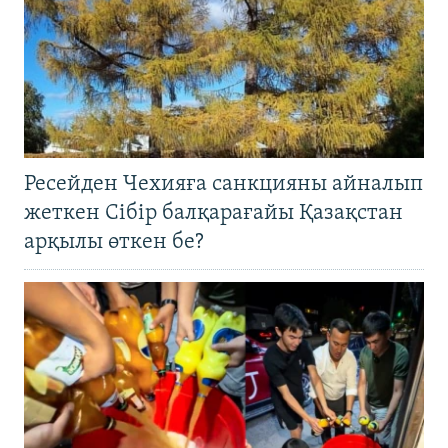
Ресейден Чехияға санкцияны айналып
жеткен Сібір балқарағайы Қазақстан
арқылы өткен бе?