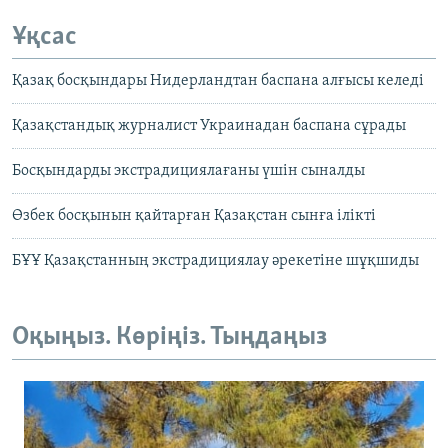
Ұқсас
Қазақ босқындары Нидерландтан баспана алғысы келеді
Қазақстандық журналист Украинадан баспана сұрады
Босқындарды экстрадициялағаны үшін сыналды
Өзбек босқынын қайтарған Қазақстан сынға ілікті
БҰҰ Қазақстанның экстрадициялау әрекетіне шұқшиды
Оқыңыз. Көріңіз. Тыңдаңыз