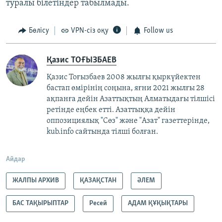
туралы білетіндер табылмады.
Бөлісу
VPN-сіз оқу
Follow us
Қазис ТОҒЫЗБАЕВ
Қазис Тоғызбаев 2008 жылғы қыркүйектен
бастап өмірінің соңына, яғни 2021 жылғы 28
ақпанға дейін Азаттықтың Алматыдағы тілшісі
ретінде еңбек етті. Азаттыққа дейін
оппозициялық "Сөз" және "Азат" газеттерінде,
kub.info сайтында тілші болған.
Айдар
ЖАЛПЫ АРХИВ
ҚАЗАҚСТАН
ӘЛЕМ
БАС ТАҚЫРЫПТАР
Ресей
АДАМ ҚҰҚЫҚТАРЫ