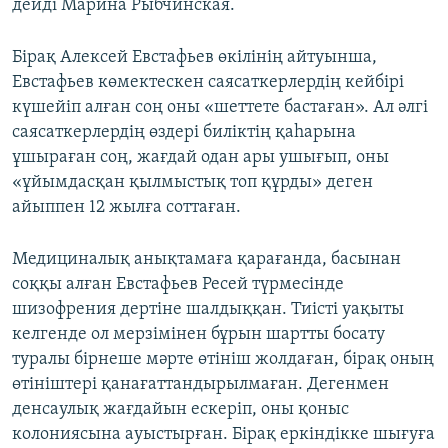
дейді Марина Рыбчинская.
Бірақ Алексей Евстафьев өкілінің айтуынша,
Евстафьев көмектескен саясаткерлердің кейбірі
күшейіп алған соң оны «шеттете бастаған». Ал әлгі
саясаткерлердің өздері биліктің қаһарына
ұшыраған соң, жағдай одан ары ушығып, оны
«ұйымдасқан қылмыстық топ құрды» деген
айыппен 12 жылға соттаған.
Медициналық анықтамаға қарағанда, басынан
соққы алған Евстафьев Ресей түрмесінде
шизофрения дертіне шалдыққан. Тиісті уақыты
келгенде ол мерзімінен бұрын шартты босату
туралы бірнеше мәрте өтініш жолдаған, бірақ оның
өтініштері қанағаттандырылмаған. Дегенмен
денсаулық жағдайын ескеріп, оны қоныс
колониясына ауыстырған. Бірақ еркіндікке шығуға