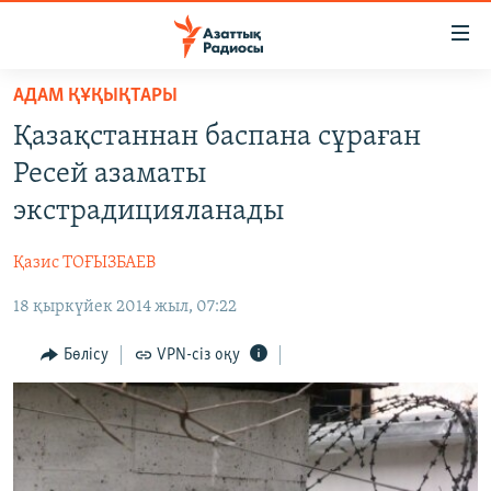
Accessibility
links
Skip
АДАМ ҚҰҚЫҚТАРЫ
to
ЖАҢАЛЫҚТАР
Қазақстаннан баспана сұраған
main
САЯСАТ
content
Ресей азаматы
AZATTYQTV
Skip
экстрадицияланады
to
ҚАҢТАР ОҚИҒАСЫ
main
Қазис ТОҒЫЗБАЕВ
АДАМ ҚҰҚЫҚТАРЫ
Navigation
Skip
18 қыркүйек 2014 жыл, 07:22
ӘЛЕУМЕТ
to
ӘЛЕМ
Бөлісу
VPN-сіз оқу
Search
АРНАЙЫ ЖОБАЛАР
Русский