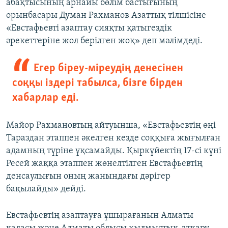
абақтысының арнайы бөлім бастығының
орынбасары Думан Рахманов Азаттық тілшісіне
«Евстафьевті азаптау сияқты қатыгездік
әрекеттеріне жол берілген жоқ» деп мәлімдеді.
Егер біреу-міреудің денесінен
соққы іздері табылса, бізге бірден
хабарлар еді.
Майор Рахмановтың айтуынша, «Евстафьевтің өңі
Тараздан этаппен әкелген кезде соққыға жығылған
адамның түріне ұқсамайды. Қыркүйектің 17-сі күні
Ресей жаққа этаппен жөнелтілген Евстафьевтің
денсаулығын оның жанындағы дәрігер
бақылайды» дейді.
Евстафьевтің азаптауға ұшырағанын Алматы