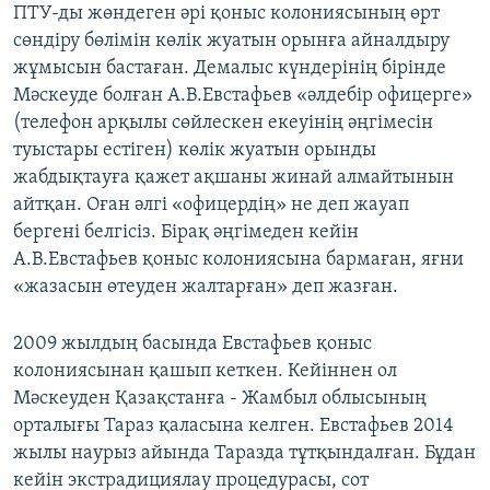
ПТУ-ды жөндеген әрі қоныс колониясының өрт
сөндіру бөлімін көлік жуатын орынға айналдыру
жұмысын бастаған. Демалыс күндерінің бірінде
Мәскеуде болған А.В.Евстафьев «әлдебір офицерге»
(телефон арқылы сөйлескен екеуінің әңгімесін
туыстары естіген) көлік жуатын орынды
жабдықтауға қажет ақшаны жинай алмайтынын
айтқан. Оған әлгі «офицердің» не деп жауап
бергені белгісіз. Бірақ әңгімеден кейін
А.В.Евстафьев қоныс колониясына бармаған, яғни
«жазасын өтеуден жалтарған» деп жазған.
2009 жылдың басында Евстафьев қоныс
колониясынан қашып кеткен. Кейіннен ол
Мәскеуден Қазақстанға - Жамбыл облысының
орталығы Тараз қаласына келген. Евстафьев 2014
жылы наурыз айында Таразда тұтқындалған. Бұдан
кейін экстрадициялау процедурасы, сот