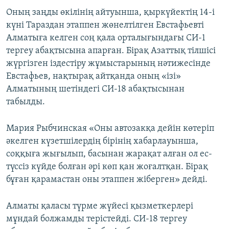
Оның заңды өкілінің айтуынша, қыркүйектің 14-і
күні Тараздан этаппен жөнелтілген Евстафьевті
Алматыға келген соң қала орталығындағы СИ-1
тергеу абақтысына апарған. Бірақ Азаттық тілшісі
жүргізген іздестіру жұмыстарының нәтижесінде
Евстафьев, нақтырақ айтқанда оның «ізі»
Алматының шетіндегі СИ-18 абақтысынан
табылды.
Мария Рыбчинская «Оны автозакқа дейін көтеріп
әкелген күзетшілердің бірінің хабарлауынша,
соққыға жығылып, басынан жарақат алған ол ес-
түссіз күйде болған әрі көп қан жоғалтқан. Бірақ
бұған қарамастан оны этаппен жіберген» дейді.
Алматы қаласы түрме жүйесі қызметкерлері
мұндай болжамды терістейді. СИ-18 тергеу