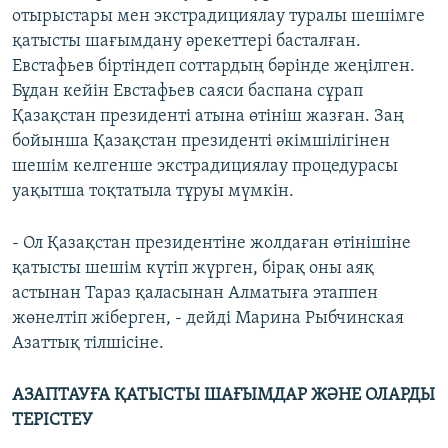
отырыстары мен экстрадициялау туралы шешімге
қатысты шағымдану әрекеттері басталған.
Евстафьев біртіндеп соттардың бәрінде жеңілген.
Бұдан кейін Евстафьев саяси баспана сұрап
Қазақстан президенті атына өтініш жазған. Заң
бойынша Қазақстан президенті әкімшілігінен
шешім келгенше экстрадициялау процедурасы
уақытша тоқтатыла тұруы мүмкін.
- Ол Қазақстан президентіне жолдаған өтінішіне
қатысты шешім күтіп жүрген, бірақ оны аяқ
астынан Тараз қаласынан Алматыға этаппен
жөнелтіп жіберген, - дейді Марина Рыбчинская
Азаттық тілшісіне.
АЗАПТАУҒА ҚАТЫСТЫ ШАҒЫМДАР ЖӘНЕ ОЛАРДЫ
ТЕРІСТЕУ