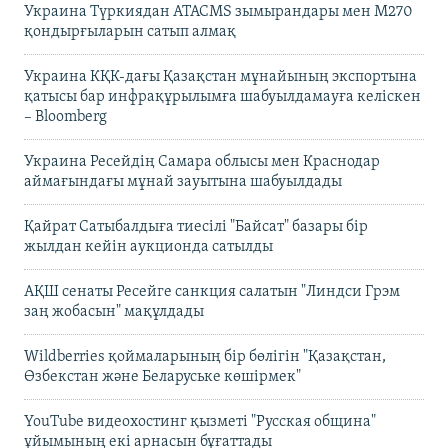
Украина Түркиядан ATACMS зымырандары мен M270
қондырғыларын сатып алмақ
Украина КҚК-дағы Қазақстан мұнайының экспортына
қатысы бар инфрақұрылымға шабуылдамауға келіскен
– Bloomberg
Украина Ресейдің Самара облысы мен Краснодар
аймағындағы мұнай зауытына шабуылдады
Қайрат Сатыбалдыға тиесілі "Байсат" базары бір
жылдан кейін аукционда сатылды
АҚШ сенаты Ресейге санкция салатын "Линдси Грэм
заң жобасын" мақұлдады
Wildberries қоймаларының бір бөлігін "Қазақстан,
Өзбекстан және Беларуське көшірмек"
YouTube видеохостинг қызметі "Русская община"
ұйымының екі арнасын бұғаттады