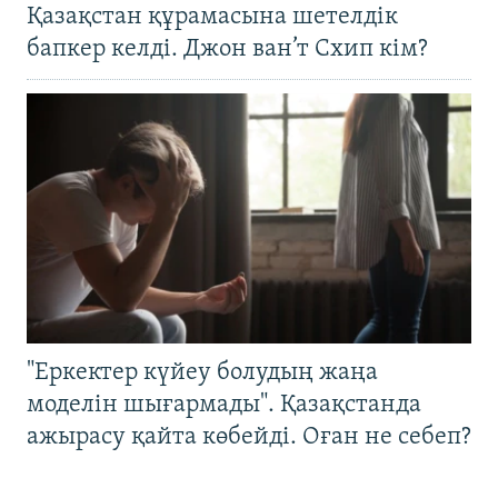
Қазақстан құрамасына шетелдік
бапкер келді. Джон ван’т Схип кім?
"Еркектер күйеу болудың жаңа
моделін шығармады". Қазақстанда
ажырасу қайта көбейді. Оған не себеп?