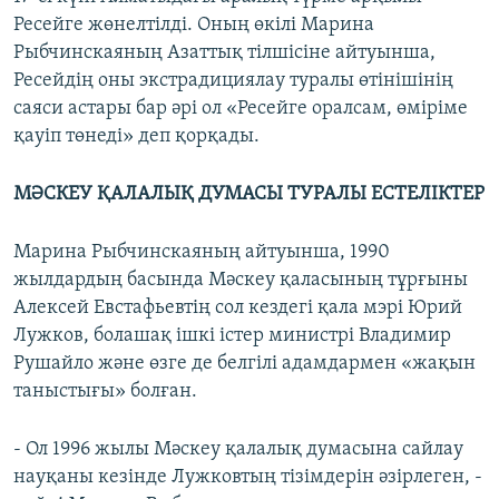
Ресейге жөнелтілді. Оның өкілі Марина
Рыбчинскаяның Азаттық тілшісіне айтуынша,
Ресейдің оны экстрадициялау туралы өтінішінің
саяси астары бар әрі ол «Ресейге оралсам, өміріме
қауіп төнеді» деп қорқады.
МӘСКЕУ ҚАЛАЛЫҚ ДУМАСЫ ТУРАЛЫ ЕСТЕЛІКТЕР
Марина Рыбчинскаяның айтуынша, 1990
жылдардың басында Мәскеу қаласының тұрғыны
Алексей Евстафьевтің сол кездегі қала мэрі Юрий
Лужков, болашақ ішкі істер министрі Владимир
Рушайло және өзге де белгілі адамдармен «жақын
таныстығы» болған.
- Ол 1996 жылы Мәскеу қалалық думасына сайлау
науқаны кезінде Лужковтың тізімдерін әзірлеген, -