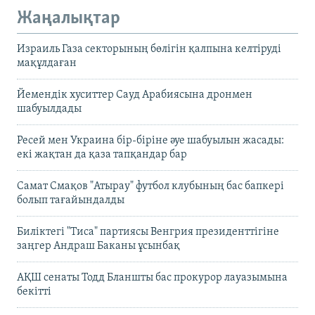
Жаңалықтар
Израиль Газа секторының бөлігін қалпына келтіруді
мақұлдаған
Йемендік хуситтер Сауд Арабиясына дронмен
шабуылдады
Ресей мен Украина бір-біріне әуе шабуылын жасады:
екі жақтан да қаза тапқандар бар
Самат Смақов "Атырау" футбол клубының бас бапкері
болып тағайындалды
Биліктегі "Тиса" партиясы Венгрия президенттігіне
заңгер Андраш Баканы ұсынбақ
АҚШ сенаты Тодд Бланшты бас прокурор лауазымына
бекітті