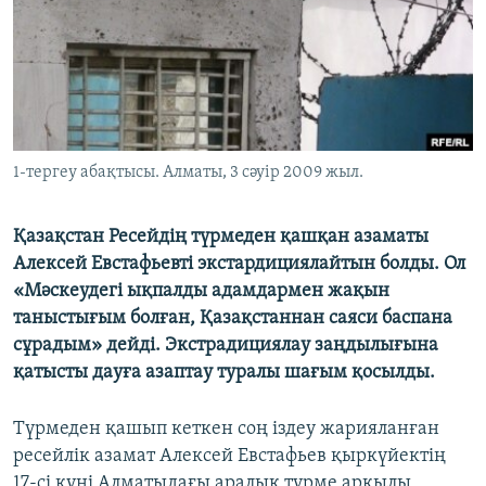
ЖАЗЫЛЫҢЫЗ
Басқа тілдерде
1-тергеу абақтысы. Алматы, 3 сәуір 2009 жыл.
Қазақстан Ресейдің түрмеден қашқан азаматы
Алексей Евстафьевті экстардициялайтын болды. Ол
«Мәскеудегі ықпалды адамдармен жақын
таныстығым болған, Қазақстаннан саяси баспана
сұрадым» дейді. Экстрадициялау заңдылығына
қатысты дауға азаптау туралы шағым қосылды.
Түрмеден қашып кеткен соң іздеу жарияланған
ресейлік азамат Алексей Евстафьев қыркүйектің
17-сі күні Алматыдағы аралық түрме арқылы