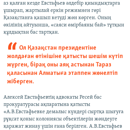
аз қалған кезде Евстафьев әлдебір қиындықтарға
ұшырап, жартылай еркін режимнен гөрі
Қазақстанға қашып кетуді жөн көрген. Оның
өкілінің айтуынша, «саяси өмірбаяны бай» тұтқын
құлдықтан бас тартқан.
Ол Қазақстан президентіне
жолдаған өтінішіне қатысты шешім күтіп
жүрген, бірақ оны аяқ астынан Тараз
қаласынан Алматыға этаппен жөнелтіп
жіберген.
Алексей Евстафьевтің адвокаты Ресей бас
прокуратурасы ақпаратына қатысты
«А.В.Евстафьевке демалыс күндері сыртқа шығуға
рұқсат қоныс колониясы объектілерін жөндеуге
қаражат жинау үшін ғана берілген. А.В.Евстафьев