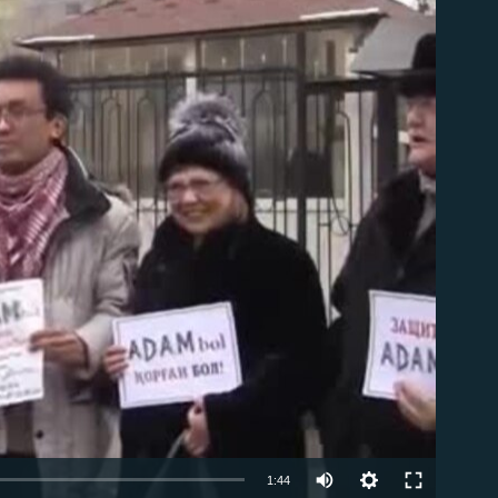
able
1:44