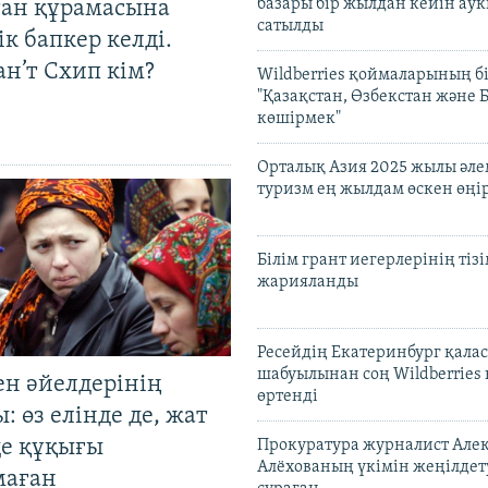
базары бір жылдан кейін ау
тан құрамасына
сатылды
к бапкер келді.
н’т Схип кім?
Wildberries қоймаларының бі
"Қазақстан, Өзбекстан және 
көшірмек"
Орталық Азия 2025 жылы әл
туризм ең жылдам өскен өңі
Білім грант иегерлерінің тізі
жарияланды
Ресейдің Екатеринбург қала
шабуылынан соң Wildberries
ен әйелдерінің
өртенді
: өз елінде де, жат
де құқығы
Прокуратура журналист Але
Алёхованың үкімін жеңілдет
маған