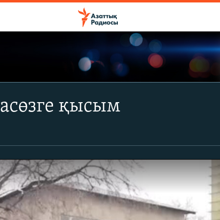
пасөзге қысым