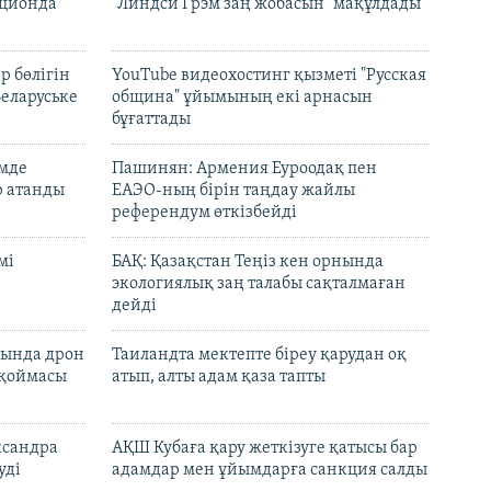
кционда
"Линдси Грэм заң жобасын" мақұлдады
р бөлігін
YouTube видеохостинг қызметі "Русская
Беларуське
община" ұйымының екі арнасын
бұғаттады
емде
Пашинян: Армения Еуроодақ пен
р атанды
ЕАЭО-ның бірін таңдау жайлы
референдум өткізбейді
мі
БАҚ: Қазақстан Теңіз кен орнында
экологиялық заң талабы сақталмаған
дейді
сында дрон
Таиландта мектепте біреу қарудан оқ
 қоймасы
атып, алты адам қаза тапты
ксандра
АҚШ Кубаға қару жеткізуге қатысы бар
уді
адамдар мен ұйымдарға санкция салды