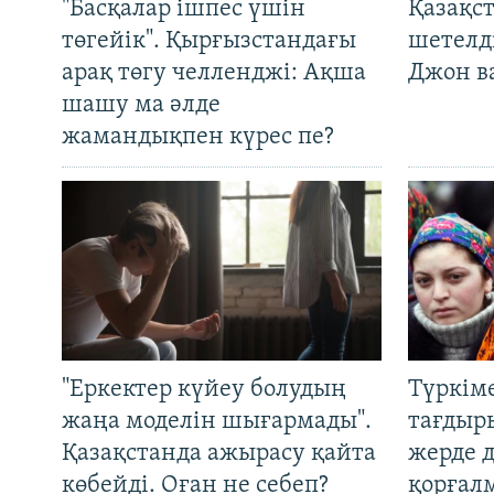
"Басқалар ішпес үшін
Қазақс
төгейік". Қырғызстандағы
шетелді
арақ төгу челленджі: Ақша
Джон ва
шашу ма әлде
жамандықпен күрес пе?
"Еркектер күйеу болудың
Түркім
жаңа моделін шығармады".
тағдыры
Қазақстанда ажырасу қайта
жерде 
көбейді. Оған не себеп?
қорғал