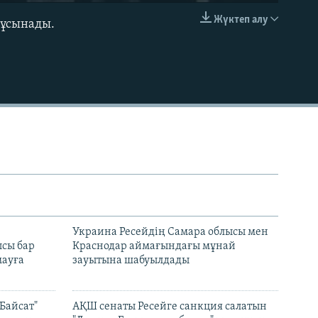
Жүктеп алу
 ұсынады.
EMBED
н
Украина Ресейдің Самара облысы мен
сы бар
Краснодар аймағындағы мұнай
ауға
зауытына шабуылдады
Байсат"
АҚШ сенаты Ресейге санкция салатын