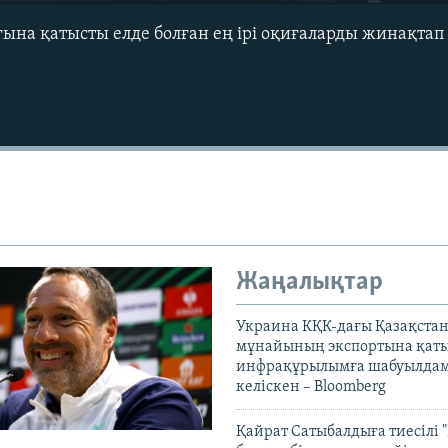
ғына қатысты елде болған ең ірі оқиғаларды жинақтап
Жаңалықтар
Украина КҚК-дағы Қазақста
мұнайының экспортына қаты
инфрақұрылымға шабуылдам
келіскен – Bloomberg
Қайрат Сатыбалдыға тиесілі "