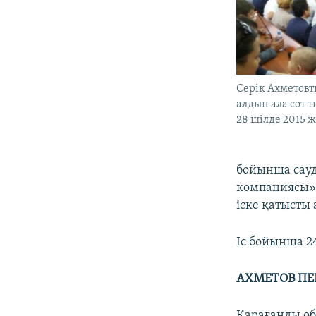
Серік Ахметовт
алдын ала сот 
28 шілде 2015 
бойынша сауд
компаниясы»
іске қатысты
Іс бойынша 2
АХМЕТОВ ПЕ
Қарағанды об