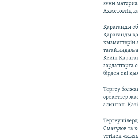
яғни матери
Ахметовтің қ
Қарағанды об
Қарағанды қа
қызметтерін 
тағайындалға
Кейін Қараға
зардаптарға 
бірден екі қ
Тергеу болжа
әрекеттер жа
алынған. Қазі
Тергеушілер
Смағұлов та 
үстінен «қыз