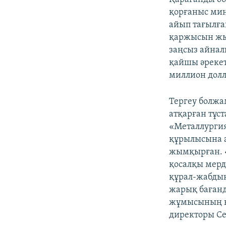
қорғаныс мин
айып тағылған
қаржысын жым
заңсыз айнал
қайшы әрекет
миллион долл
Тергеу болжа
атқарған тұст
«Металлурги
құрылысына а
жымқырған. «
қосалқы мерд
құрал-жабдық
жарық баған
жұмысының құ
директоры Се