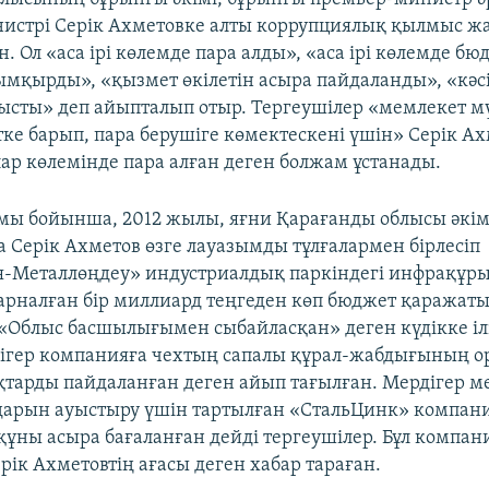
истрі Серік Ахметовке алты коррупциялық қылмыс жа
. Ол «аса ірі көлемде пара алды», «аса ірі көлемде бю
қырды», «қызмет өкілетін асыра пайдаланды», «кәс
ысты» деп айыпталып отыр. Тергеушілер «мемлекет м
ке барып, пара берушіге көмектескені үшін» Серік Ах
ар көлемінде пара алған деген болжам ұстанады.
мы бойынша, 2012 жылы, яғни Қарағанды облысы әкім
а Серік Ахметов өзге лауазымды тұлғалармен бірлесіп
я-Металлөңдеу» индустриалдық паркіндегі инфрақұр
рналған бір миллиард теңгеден көп бюджет қаражат
Облыс басшылығымен сыбайласқан» деген күдікке іл
ігер компанияға чехтың сапалы құрал-жабдығының о
тарды пайдаланған деген айып тағылған. Мердігер м
дарын ауыстыру үшін тартылған «СтальЦинк» компа
ны асыра бағаланған дейді тергеушілер. Бұл компа
рік Ахметовтің ағасы деген хабар тараған.