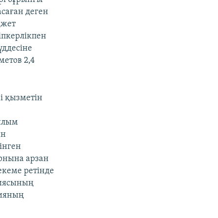
саған деген
джет
іпкерлікпен
үддесіне
метов 2,4
і қызметін
ылым
ын
інген
рнына арзан
екеме ретінде
ниясының
нияның