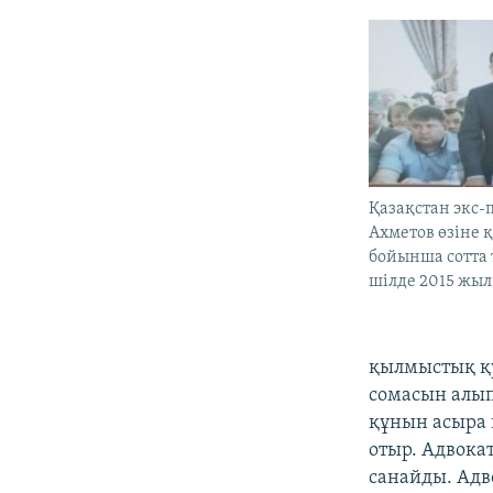
Қазақстан экс-
Ахметов өзіне қ
бойынша сотта 
шілде 2015 жыл
қылмыстық қу
сомасын алып
құнын асыра 
отыр. Адвока
санайды. Адв