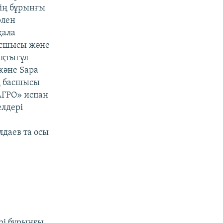
ің бұрынғы
рлен
қала
асшысы және
ақтыгүл
және Sapa
ң басшысы
АГРО» испан
лдері
даев та осы
рі бұрынғы