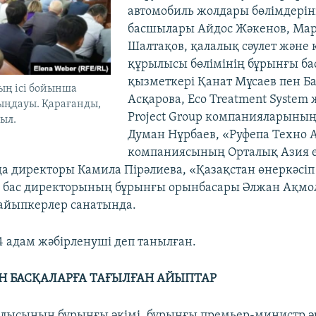
автомобиль жолдары бөлімдерін
басшылары Айдос Жәкенов, Ма
Шалтақов, қалалық сәулет және 
құрылысы бөлімінің бұрынғы б
қызметкері Қанат Мұсаев пен Б
ың ісі бойынша
Асқарова, Eco Treatment System 
тыңдауы. Қарағанды,
Project Group компанияларыны
жыл.
Думан Нұрбаев, «Руфепа Техно 
компаниясының Орталық Азия е
а директоры Камила Пірәлиева, «Қазақстан өнеркәсіп
 бас директорының бұрынғы орынбасары Әлжан Ақмол
 айыпкерлер санатында.
4 адам жәбірленуші деп танылған.
Н БАСҚАЛАРҒА ТАҒЫЛҒАН АЙЫПТАР
лысының бұрынғы әкімі, бұрынғы премьер-министр ә