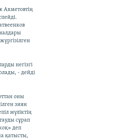
к Ахметовтің
спейді.
атвеенков
амалдары
жүргізілген
ларды негізгі
лады, - дейді
оттан оны
ілген зиян
піл мүліктің
тауды сұрап
жоқ» деп
а қатысты,