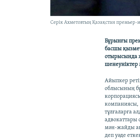
Серік Ахметовтың Қазақстан премьер-ми
Бұрынғы пре
басшы қызметк
отырысында ж
шенеуніктер 
Айыпкер реті
облысының бұ
корпорациясы
компаниясы,
тұлғаларға ал
адвокаттары 
мән-жайды ан
деп уәде етк