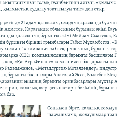
н айыптайтынын толық түсінбейтінін айтып, «қылмыс
, қылмыстық қудалау тоқтатылуы тиіс» деп отыр.
р ретінде 21 адам қатысады, олардың арасында бұрын
ік Ахметов, Қарағанды облысының бұрынғы әкімі Ба
ағанды қаласының бұрынғы әкімі Мейрам Смағұлов, 
нің бұрынғы бірінші орынбасары Ғабит Мұхамбетов, «
ру холдингі» компаниясы басқармасының бұрынғы төр
Сарыарқа ӘКК» компаниясының бұрынғы басшылары Ғ
исықов, «ҚазАгроФинанс» компаниясы басқармасыны
ар Рахымжанов, «Металлургия-Металлөңдеу» индустр
ң бұрынғы басшылары Анатолий Эссе, Болатбек Ысқа
Қарағанды әкімінің бұрынғы орынбасарлары Мұхтар 
елғарин, қалалық жер қатынастары бөлімінің бұрынғ
ов бар.
Сонымен бірге, қалалық комму
шаруашылық, жолаушылар тран