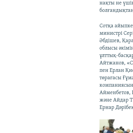
нақты не үші
болғандықтан
Сотқа айыпке
министрі Сер
Әбдішев, Қар
облысы әкімі
ұлттық-басқа
Айтжанов, «
пен Ерлан Қ
төрағасы Ғұм
компаниясыны
Айменбетов, 
және Айдар Т
Ернар Дәрібек