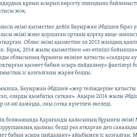
алдардың құнын асырып көрсету эпизодына байланыс
атысы жоқ.
лысы әкімі қызметіне дейін Бауыржан Әбдішев біраз 
ласы әкімі және қоршаған ортаны қорғау вице-минист
атқарған. Облыс әкімі қызметіне ол 2013 жылдың қаң
н. Бірақ, 2014 жылы қызметінен «өз өтініші бойынша»
нды облысының бұрынғы әкіміне қатысты «салдары а
соқтырған қызмет бабын асыра пайдалану» фактілері 
ылмыстық іс қозғалғаны жария болды.
мынша, Бауыржан Әбдішев «жер телімдеріне қатысты
сап, оларды қымбатқа сатқан». Ақыры 2014 жылы Әбді
р ол әлі қамауда, оны сотқа күзетпен әкеледі.
дің болжамында Қарағанды қаласының бұрынғы әкімі
коррупциялық қылмыс белді рөл атқарған деп саналад
мет бабын асыра пайдалану» айыбымен іс қозғалған. 