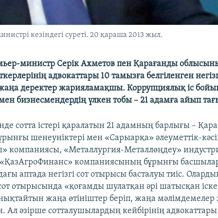
нистрі кезіндегі суреті. 20 қараша 2013 жыл.
мьер-министр Серік Ахметов пен Қарағанды облысын
ерлерінің адвокаттары 10 тамызға белгіленген негізг
аңа деректер жарияламақшы. Коррупциялық іс бойы
мен бизнесмендердің үлкен тобы – 21 адамға айып тағ
нде сотта істері қаралатын 21 адамның барлығы – Қар
рынғы шенеуніктері мен «Сарыарқа» әлеуметтік-кәсі
» компаниясы, «Металлургия-Металлөңдеу» индустр
 «ҚазАгроФинанс» компаниясының бұрынғы басшылар
дағы аптада негізгі сот отырысы басталуы тиіс. Оларды
сот отырысында «қоғамды шулатқан әрі шатысқан іске
ықтайтын жаңа өтініштер беріп, жаңа мәлімдемелер
ен. Ал әзірше сотталушылардың кейбірінің адвокаттары