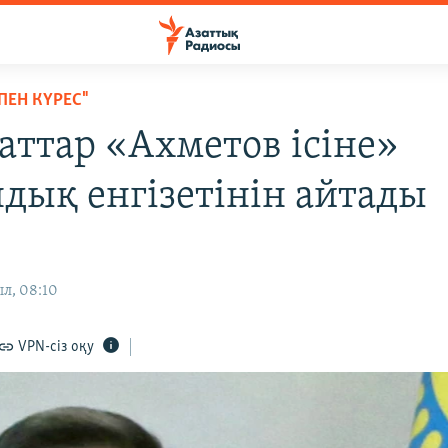
ЕН КҮРЕС"
аттар «Ахметов ісіне»
дық енгізетінін айтады
л, 08:10
VPN-сіз оқу