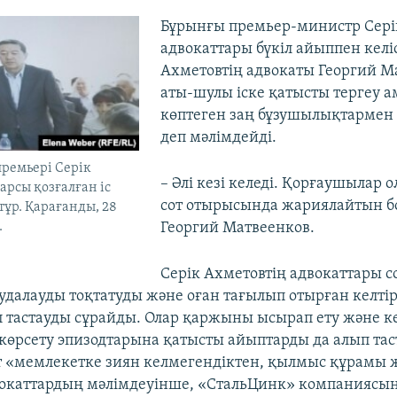
Бұрынғы премьер-министр Сері
адвокаттары бүкіл айыппен келі
Ахметовтің адвокаты Георгий М
аты-шулы іске қатысты тергеу 
көптеген заң бұзушылықтармен 
деп мәлімдейді.
премьері Серік
– Әлі кезі келеді. Қорғаушылар о
арсы қозғалған іс
сот отырысында жариялайтын бо
тұр. Қарағанды, 28
.
Георгий Матвеенков.
Серік Ахметовтің адвокаттары с
далауды тоқтатуды және оған тағылып отырған келтір
 тастауды сұрайды. Олар қаржыны ысырап ету және ке
көрсету эпизодтарына қатысты айыптарды да алып тас
т «мемлекетке зиян келмегендіктен, қылмыс құрамы 
окаттардың мәлімдеуінше, «СтальЦинк» компаниясын