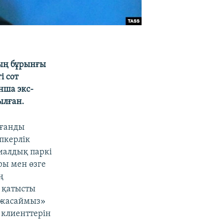
ың бұрынғы
і сот
нша экс-
ылған.
ағанды
пкерлік
иалдық паркі
ы мен өзге
ң
 қатысты
 жасаймыз»
 клиенттерін