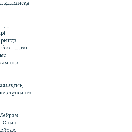
ты қылмысқа
уақыт
рі
тарында
 босатылған.
уыр
бойынша
 алаяқтық
шев тұтқынға
 Мейрам
ы. Оның
Мейрам