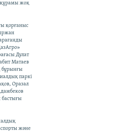
 құрамы жоқ
ғы қорғаныс
уыржан
Қарағанды
ҚазАгро»
ағасы Дулат
абит Матаев
ң бұрынғы
иалдық паркі
қов, Оразал
Адамбеков
ы бастығы
налдық
спорты және