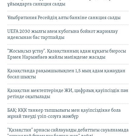
ұйымдарға санкция салды
Ұлыбритания Ресейдің алты банкіне санкция салды
UEFA 2030 жылғы әлем кубогына бойкот жариялау
идеясынан бас тартпайды
"Жосықсыз ұстау". Қазақстанның адам құқығы бюросы
Ермек Нарымбаев жайлы мәлімдеме жасады
Қазақстанда рақымшылықпен 1,5 мың адам қамаудан
босап шықты
Қазақстан мектептерінде ЖИ, цифрлық қауіпсіздік пән
ретінде оқытылады
БАҚ: КҚК танкер тапшылығы мен қауіпсіздікке бола
мұнай тиеуді үзіп-созуға мәжбүр
"Қазақстан" арнасы сайлауалды дебаттағы сауалнамада