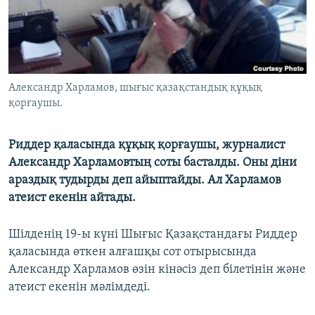
ЖАЗЫЛЫҢЫЗ
Басқа тілдерде
Александр Харламов, шығыс қазақстандық құқық
қорғаушы.
Риддер қаласында құқық қорғаушы, журналист
Александр Харламовтың соты басталды. Оны діни
араздық тудырды деп айыптайды. Ал Харламов
атеист екенін айтады.
Шілденің 19-ы күні Шығыс Қазақстандағы Риддер
қаласында өткен алғашқы сот отырысында
Александр Харламов өзін кінәсіз деп білетінін және
атеист екенін мәлімдеді.