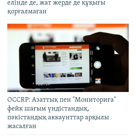
елінде де, жат жерде де құқығы
қорғалмаған
OCCRP: Азаттық пен "Мониториға"
фейк шағым үндістандық,
пәкістандық аккаунттар арқылы
жасалған