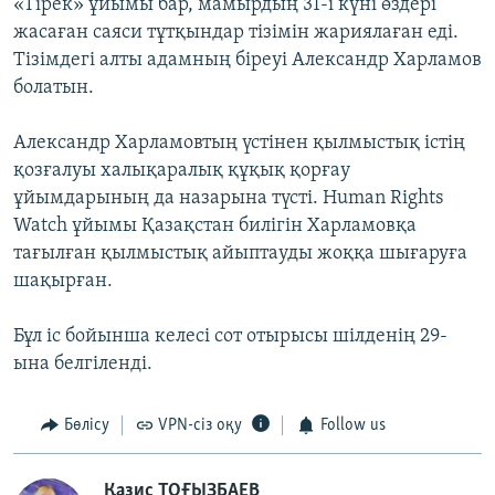
«Тiрек» ұйымы бар, мамырдың 31-і күні өздері
жасаған саяси тұтқындар тізімін жариялаған еді.
Тізімдегі алты адамның біреуі Александр Харламов
болатын.
Александр Харламовтың үстінен қылмыстық істің
қозғалуы халықаралық құқық қорғау
ұйымдарының да назарына түсті. Human Rights
Watch ұйымы Қазақстан билігін Харламовқа
тағылған қылмыстық айыптауды жоққа шығаруға
шақырған.
Бұл іс бойынша келесі сот отырысы шілденің 29-
ына белгіленді.
Бөлісу
VPN-сіз оқу
Follow us
Қазис ТОҒЫЗБАЕВ