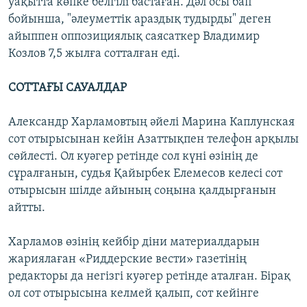
уақытта көпке белгілі бастаған. Дәл осы бап
бойынша, "әлеуметтік араздық тудырды" деген
айыппен оппозициялық саясаткер Владимир
Козлов 7,5 жылға сотталған еді.
СОТТАҒЫ САУАЛДАР
Александр Харламовтың әйелі Марина Каплунская
сот отырысынан кейін Азаттықпен телефон арқылы
сөйлесті. Ол куәгер ретінде сол күні өзінің де
сұралғанын, судья Қайырбек Елемесов келесі сот
отырысын шілде айының соңына қалдырғанын
айтты.
Харламов өзінің кейбір діни материалдарын
жариялаған «Риддерские вести» газетінің
редакторы да негізгі куәгер ретінде аталған. Бірақ
ол сот отырысына келмей қалып, сот кейінге