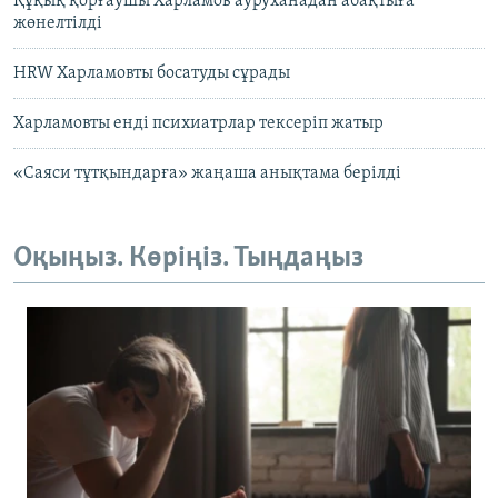
Құқық қорғаушы Харламов ауруханадан абақтыға
жөнелтілді
HRW Харламовты босатуды сұрады
Харламовты енді психиатрлар тексеріп жатыр
«Саяси тұтқындарға» жаңаша анықтама берілді
Оқыңыз. Көріңіз. Тыңдаңыз