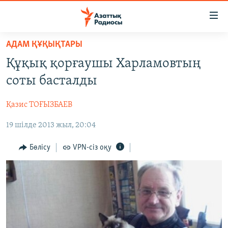
Accessibility
links
Skip
АДАМ ҚҰҚЫҚТАРЫ
to
ЖАҢАЛЫҚТАР
Құқық қорғаушы Харламовтың
main
САЯСАТ
content
соты басталды
AZATTYQTV
Skip
to
Қазис ТОҒЫЗБАЕВ
ҚАҢТАР ОҚИҒАСЫ
main
19 шілде 2013 жыл, 20:04
АДАМ ҚҰҚЫҚТАРЫ
Navigation
Skip
ӘЛЕУМЕТ
Бөлісу
VPN-сіз оқу
to
ӘЛЕМ
Search
АРНАЙЫ ЖОБАЛАР
Русский