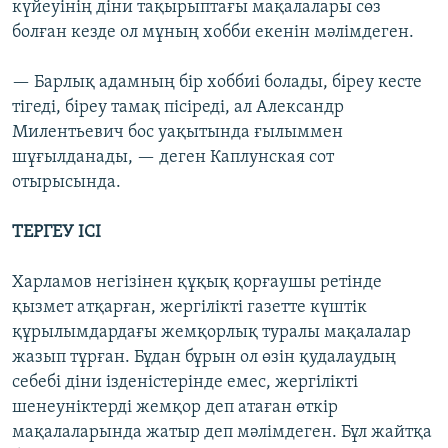
күйеуінің діни тақырыптағы мақалалары сөз
болған кезде ол мұның хобби екенін мәлімдеген.
— Барлық адамның бір хоббиі болады, біреу кесте
тігеді, біреу тамақ пісіреді, ал Александр
Милентьевич бос уақытында ғылыммен
шұғылданады, — деген Каплунская сот
отырысында.
ТЕРГЕУ ІСІ
Харламов негізінен құқық қорғаушы ретінде
қызмет атқарған, жергілікті газетте күштік
құрылымдардағы жемқорлық туралы мақалалар
жазып тұрған. Бұдан бұрын ол өзін қудалаудың
себебі діни ізденістерінде емес, жергілікті
шенеуніктерді жемқор деп атаған өткір
мақалаларында жатыр деп мәлімдеген. Бұл жайтқа