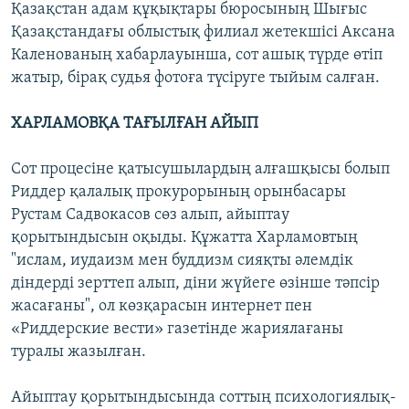
Қазақстан адам құқықтары бюросының Шығыс
Қазақстандағы облыстық филиал жетекшісі Аксана
Каленованың хабарлауынша, сот ашық түрде өтіп
жатыр, бірақ судья фотоға түсіруге тыйым салған.
ХАРЛАМОВҚА ТАҒЫЛҒАН АЙЫП
Сот процесіне қатысушылардың алғашқысы болып
Риддер қалалық прокурорының орынбасары
Рустам Садвокасов сөз алып, айыптау
қорытындысын оқыды. Құжатта Харламовтың
"ислам, иудаизм мен буддизм сияқты әлемдік
діндерді зерттеп алып, діни жүйеге өзінше тәпсір
жасағаны", ол көзқарасын интернет пен
«Риддерские вести» газетінде жариялағаны
туралы жазылған.
Айыптау қорытындысында соттың психологиялық-