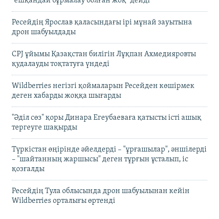
"ешқандай бұрмалау болған жоқ" дейді
Ресейдің Ярослав қаласындағы ірі мұнай зауытына
дрон шабуылдады
CPJ ұйымы Қазақстан билігін Лұқпан Ахмедияровты
қудалауды тоқтатуға үндеді
Wildberries негізгі қоймаларын Ресейден көшірмек
деген хабарды жоққа шығарды
"Әділ сөз" қоры Динара Егеубаеваға қатысты істі ашық
тергеуге шақырды
Түркістан өңірінде әйелдерді – "ұрғашылар", әншілерді
– "шайтанның жаршысы" деген тұрғын ұсталып, іс
қозғалды
Ресейдің Тула облысында дрон шабуылынан кейін
Wildberries орталығы өртенді