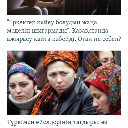
"Еркектер күйеу болудың жаңа
моделін шығармады". Қазақстанда
ажырасу қайта көбейді. Оған не себеп?
Түркімен әйелдерінің тағдыры: өз