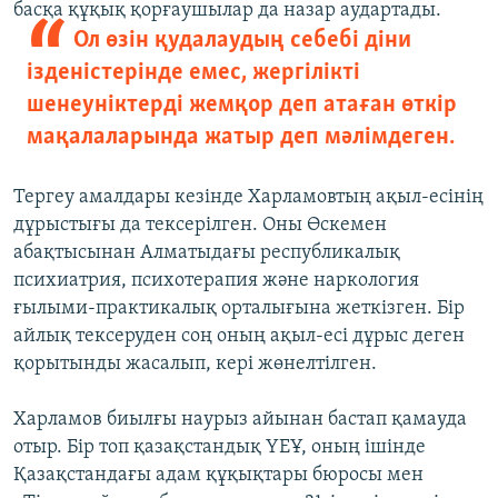
басқа құқық қорғаушылар да назар аудартады.
Ол өзін қудалаудың себебі діни
ізденістерінде емес, жергілікті
шенеуніктерді жемқор деп атаған өткір
мақалаларында жатыр деп мәлімдеген.
Тергеу амалдары кезінде Харламовтың ақыл-есінің
дұрыстығы да тексерілген. Оны Өскемен
абақтысынан Алматыдағы республикалық
психиатрия, психотерапия және наркология
ғылыми-практикалық орталығына жеткізген. Бір
айлық тексеруден соң оның ақыл-есі дұрыс деген
қорытынды жасалып, кері жөнелтілген.
Харламов биылғы наурыз айынан бастап қамауда
отыр. Бір топ қазақстандық ҮЕҰ, оның ішінде
Қазақстандағы адам құқықтары бюросы мен