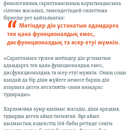
филологиялық сараптамасының қорытындысына
сілтеме жасалып, төмендегіндей сипаттама
бірнеше рет қайталанған:
Мәтіндер дін ұстанатын адамдарға
тек қана функционалдық емес,
дисфункционалдық та әсер етуі мүмкін.
«Сараптамаға түскен мәтіндер дін ұстанатын
адамдарға тек қана функционалдық емес,
дисфункционалдық та әсер етуі мүмкін. Оның соңы
қандай да бір діни жүйеге немесе барша дін
атаулыға деген негативтік-сыни көзқарас
тудырады».
Харламовқа ауыр қылмыс жасады, діни араздық
тудырды деген айып тағылған. Бұл айып
қылмыстық кодекстің 164-бабы ретінде соңғы