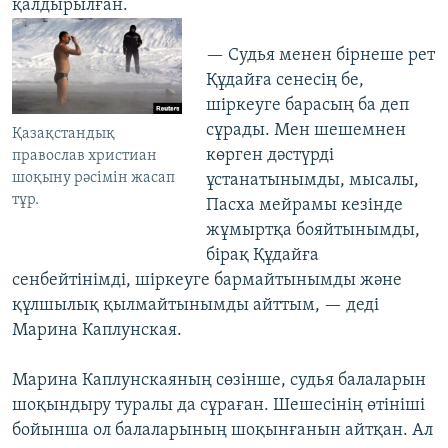
қалдырылған.
— Судья менен бірнеше рет
Құдайға сенесің бе,
шіркеуге барасың ба деп
сұрады. Мен шешемнен
Қазақстандық
көрген дәстүрді
православ христиан
шоқыну рәсімін жасап
ұстанатынымды, мысалы,
тұр.
Пасха мейрамы кезінде
жұмыртқа бояйтынымды,
бірақ Құдайға
сенбейтінімді, шіркеуге бармайтынымды және
құлшылық қылмайтынымды айттым, — деді
Марина Каплунская.
Марина Каплунскаяның сөзінше, судья балаларын
шоқындыру туралы да сұраған. Шешесінің өтініші
бойынша ол балаларының шоқынғанын айтқан. Ал