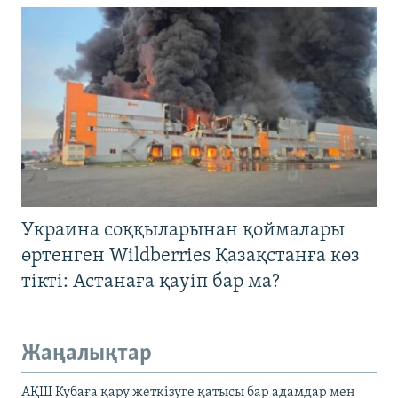
Украина соққыларынан қоймалары
өртенген Wildberries Қазақстанға көз
тікті: Астанаға қауіп бар ма?
Жаңалықтар
АҚШ Кубаға қару жеткізуге қатысы бар адамдар мен