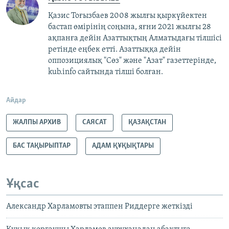
Қазис Тоғызбаев 2008 жылғы қыркүйектен
бастап өмірінің соңына, яғни 2021 жылғы 28
ақпанға дейін Азаттықтың Алматыдағы тілшісі
ретінде еңбек етті. Азаттыққа дейін
оппозициялық "Сөз" және "Азат" газеттерінде,
kub.info сайтында тілші болған.
Айдар
ЖАЛПЫ АРХИВ
САЯСАТ
ҚАЗАҚСТАН
БАС ТАҚЫРЫПТАР
АДАМ ҚҰҚЫҚТАРЫ
Ұқсас
Александр Харламовты этаппен Риддерге жеткізді