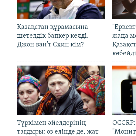
Қазақстан құрамасына
"Еркек
шетелдік бапкер келді.
жаңа м
Джон ван’т Схип кім?
Қазақс
көбейді
Түркімен әйелдерінің
OCCRP:
тағдыры: өз елінде де, жат
"Монит