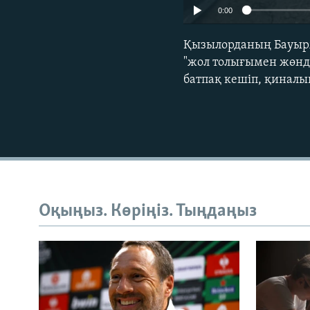
0:00
Қызылорданың Бауыржа
"жол толығымен жөнд
батпақ кешіп, қиналы
Оқыңыз. Көріңіз. Тыңдаңыз