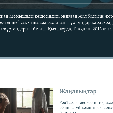
н Момышұлы көшесіндегі ондаған жол белгісін жергі
елгенше" уақытша ала бастаған. Тұрғындар қара жо
п жүргендерін айтады. Қызылорда, 11 ақпан, 2016 жыл
Жаңалықтар
YouTube видеохостинг қызмет
община" ұйымының екі арн
бұғаттады