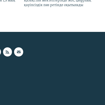
 1,5 мың
Қазақстан мектептерінде ЖИ, цифрлық
қауіпсіздік пән ретінде оқытылады