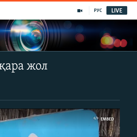
LIVE
РУС
 қара жол
EMBED