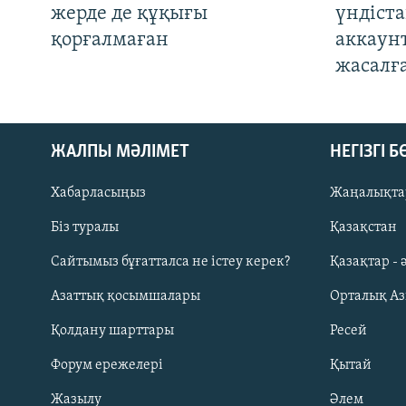
жерде де құқығы
үндіст
қорғалмаған
аккаун
жасалғ
ЖАЛПЫ МӘЛІМЕТ
НЕГІЗГІ 
Хабарласыңыз
Жаңалықта
Біз туралы
Қазақстан
Русский
Сайтымыз бұғатталса не істеу керек?
Қазақтар - 
Азаттық қосымшалары
Орталық А
ЖАЗЫЛЫҢЫЗ
Қолдану шарттары
Ресей
Форум ережелері
Қытай
Жазылу
Әлем