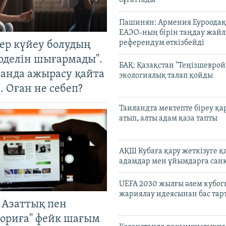
Пашинян: Армения Еуроодақ
ЕАЭО-ның бірін таңдау жай
референдум өткізбейді
тер күйеу болудың
оделін шығармады".
БАҚ: Қазақстан "Теңізшеврой
танда ажырасу қайта
экологиялық талап қойды
. Оған не себеп?
Таиландта мектепте біреу қа
атып, алты адам қаза тапты
АҚШ Кубаға қару жеткізуге қ
адамдар мен ұйымдарға сан
UEFA 2030 жылғы әлем кубог
жариялау идеясынан бас та
 Азаттық пен
ориға" фейк шағым