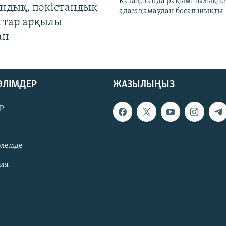
Қазақстанда рақымшылықпен
андық, пәкістандық
адам қамаудан босап шықты
ттар арқылы
ан
БӨЛІМДЕР
ЖАЗЫЛЫҢЫЗ
р
әлемде
зия