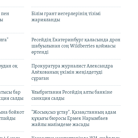
 пен
Білім грант иегерлерінің тізімі
лы
жарияланды
лға"
Ресейдің Екатеринбург қаласында дрон
шабуылынан соң Wildberries қоймасы
өртенді
рудан оқ
Прокуратура журналист Александра
Алёхованың үкімін жеңілдетуді
сұраған
атысы бар
Ұлыбритания Ресейдің алты банкіне
кция салды
санкция салды
ына бойкот
"Жосықсыз ұстау". Қазақстанның адам
ртпайды
құқығы бюросы Ермек Нарымбаев
жайлы мәлімдеме жасады