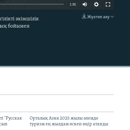
1:30
Жүктеп алу
лікті әкімшілік
EMBED
лдың бойымен
і "Русская
Орталық Азия 2025 жылы әлемде
асын
туризм ең жылдам өскен өңір атанды