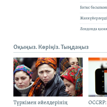
Батыс басылымы
Жанкүйерлерді
Лондонда қаза
Оқыңыз. Көріңіз. Тыңдаңыз
Түркімен әйелдерінің
OCCRP: