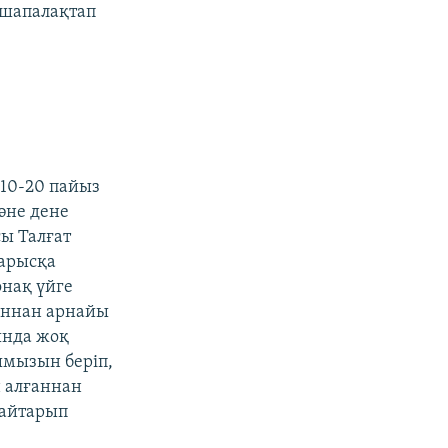
 шапалақтап
 10-20 пайыз
әне дене
ы Талғат
жарысқа
нақ үйге
аннан арнайы
ында жоқ
ымызын беріп,
 алғаннан
қайтарып