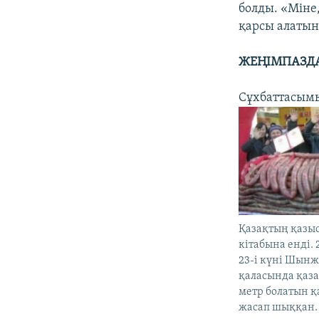
болды. «Міне
қарсы алатын 
ЖЕҢІМПАЗД
Сұхбаттасымы
Қазақтың қазы
кітабына енді.
23-і күні Шын
қаласында қаза
метр болатын 
жасап шыққан. 