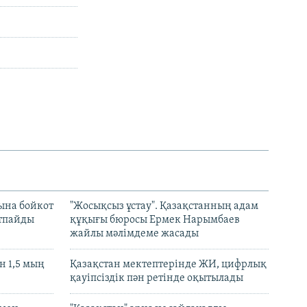
ына бойкот
"Жосықсыз ұстау". Қазақстанның адам
ртпайды
құқығы бюросы Ермек Нарымбаев
жайлы мәлімдеме жасады
 1,5 мың
Қазақстан мектептерінде ЖИ, цифрлық
қауіпсіздік пән ретінде оқытылады