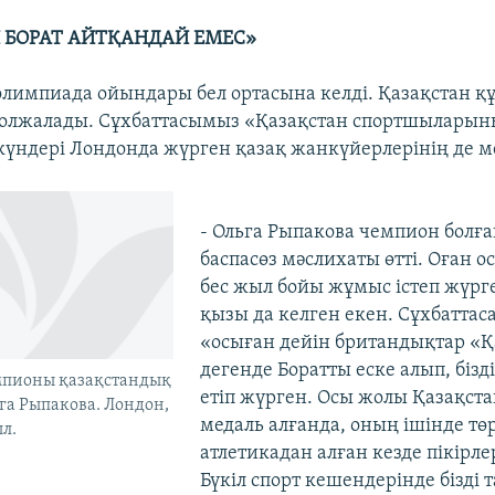
 БОРАТ АЙТҚАНДАЙ ЕМЕС»
лимпиада ойындары бел ортасына келді. Қазақстан қ
 олжалады. Сұхбаттасымыз «Қазақстан спортшыларын
 күндері Лондонда жүрген қазақ жанкүйерлерінің де м
- Ольга Рыпакова чемпион болғ
баспасөз мәслихаты өтті. Оған 
бес жыл бойы жұмыс істеп жүрге
қызы да келген екен. Сұхбаттаса
«осыған дейін британдықтар «Қ
дегенде Боратты еске алып, біз
пионы қазақстандық
етіп жүрген. Осы жолы Қазақста
ьга Рыпакова. Лондон,
медаль алғанда, оның ішінде тө
ыл.
атлетикадан алған кезде пікірлер
Бүкіл спорт кешендерінде бізді