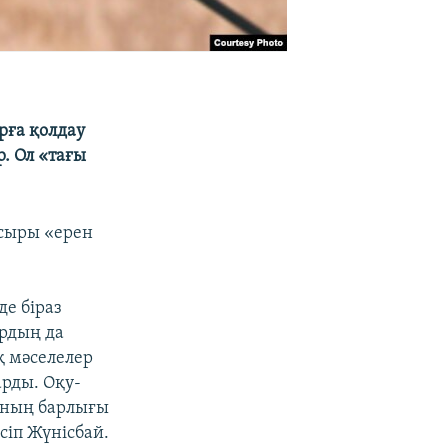
рға қолдау
р. Ол «тағы
 сыры «ерен
е біраз
рдың да
қ мәселелер
рды. Оқу-
ұның барлығы
есіп Жүнісбай.