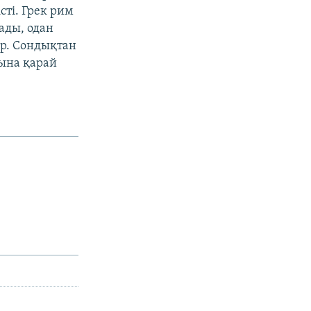
сті. Грек рим
ады, одан
бар. Сондықтан
ңына қарай