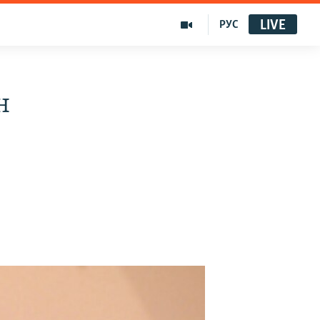
LIVE
РУС
н