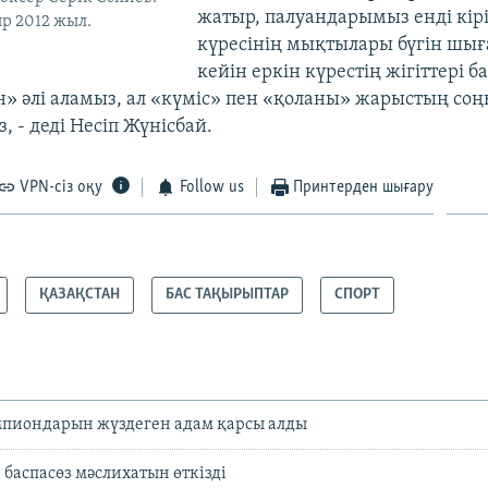
жатыр, палуандарымыз енді кірі
р 2012 жыл.
күресінің мықтылары бүгін шығ
кейін еркін күрестің жігіттері 
ын» әлі аламыз, ал «күміс» пен «қоланы» жарыстың со
 - деді Несіп Жүнісбай.
VPN-сіз оқу
Follow us
Принтерден шығару
ҚАЗАҚСТАН
БАС ТАҚЫРЫПТАР
СПОРТ
пиондарын жүздеген адам қарсы алды
 баспасөз мәслихатын өткізді