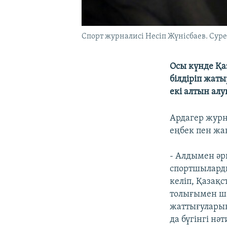
Спорт журналисі Несіп Жүнісбаев. Сур
Осы күнде Қа
білдіріп жаты
екі алтын ал
Ардагер журн
еңбек пен жа
- Алдымен әр
спортшыларды
келіп, Қазақ
толығымен ше
жаттығуларын
да бүгінгі нәт