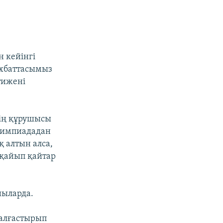
н кейінгі
ұхбаттасымыз
тижені
тің құрушысы
олимпиададан
қ алтын алса,
лқайып қайтар
шыларда.
жалғастырып