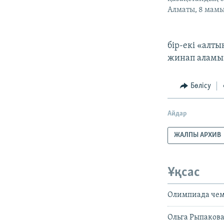
Алматы, 8 мамы
бір-екі «алт
жинап аламыз,
Бөлісу
Айдар
ЖАЛПЫ АРХИВ
Ұқсас
Олимпиада чем
Ольга Рыпакова