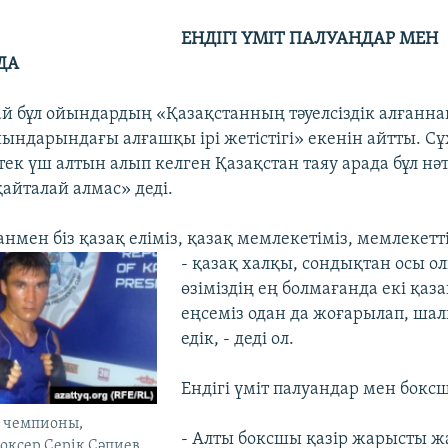
ЕНДІГІ ҮМІТ ПАЛУАНДАР МЕН
ДА
ай бұл ойындардың «Қазақстанның тәуелсіздік алғанна
ындарындағы алғашқы ірі жетістігі» екенін айтты. С
тек үш алтын алып келген Қазақстан таяу арада бұл нә
айталай алмас» деді.
анмен біз қазақ еліміз, қазақ мемлекетіміз, мемлекет
-
қазақ халқы, сондықтан осы 
өзіміздің ең болмағанда екі қаза
еңсеміз одан да жоғарылап, ша
едік, - деді ол.
Ендігі үміт палуандар мен бокс
м чемпионы,
- Алты боксшы қазір жарысты 
оксер Серік Сәпиев.