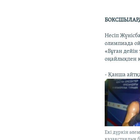
БОКСШЫЛАР
Несіп Жүнісб
олимпиада ой
«Бұған дейін 
оңайлықпен қ
- Қанша айтқ
Екі дүркін әле
қазақстандық б