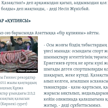
, Қазақстан!» деп арқамыздан қағып, алдымыздан қол
болды» деп мақтанды, - деді Несіп Жүнісбай.
АР «ҚҰПИЯСЫ»
з сөз барысында Азаттыққа «бір құпияны» айтты.
- Осы жолғы біздің табыстардың
үлесі мынада: осындағы спорт ж
шынықтыру агенттігінің төрағас
Ермегияев ертең не арғы күні 
шығады деген спортшыларды қо
шақырып, жеке күтеді. Қазақст
сы Гиннес рекордтар
алып келген, ағылшын асханас
 2011 жылы қаңтардың
тамақтарды - қазы-қартасын, қ
жаңның Құлжа
жарысы аяқталып, медальдарын
қтар ұзындығы 213,2
қазақтың қазысын
кейін олимпиада қалашығына 
(Көрнекі сурет)
жатыр, - деді сұхбаттасымыз.