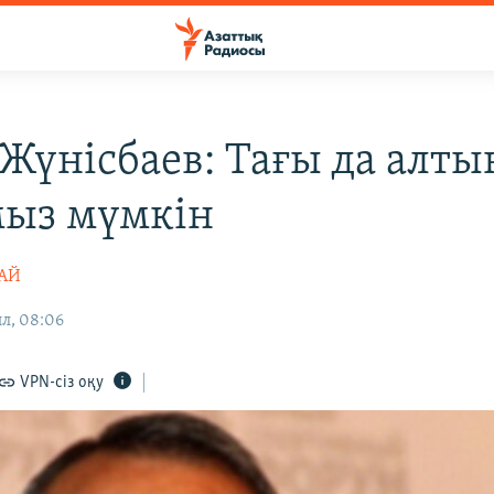
 Жүнісбаев: Тағы да алты
ыз мүмкін
ТАЙ
л, 08:06
VPN-сіз оқу