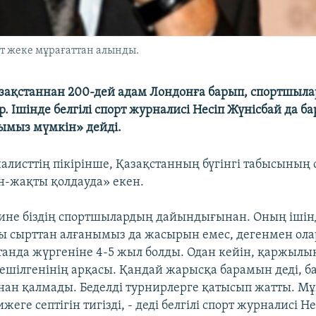
ет жеке мұрағаттан алынды.
зақстаннан 200-дей адам Лондонға барып, спортшыла
р. Ішінде белгілі спорт журналисі Несіп Жүнісбай да ба
уымыз мүмкін» дейді.
алисттің пікірінше, Қазақстанның бүгінгі табысының
н-жақты қолдауда» екен.
ине біздің спортшылардың дайындығынан. Оның ішінд
 сырттан алғанымыз да жасырын емес, дегенмен ола
станда жүргеніне 4-5 жыл болды. Одан кейін, қаржылы
шілгенінің арқасы. Қандай жарысқа барамын деді, ба
ан қалмады. Беделді турнирлерге қатысып жатты. М
ижеге септігін тигізді, - деді белгілі спорт журналисі Н