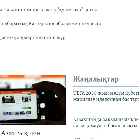
 Ильиннің жеңіске жету "құпиясын" тапты
ң «бораттық Қазақстан» образымен «күресі»
қ жанкүйерлері желпініп жүр
Жаңалықтар
UEFA 2030 жылғы әлем кубог
жариялау идеясынан бас та
Қазақстанда рақымшылықпен
адам қамаудан босап шықты
 Азаттық пен