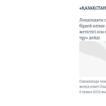
«ҚАЗАҚСТАН
Лондондағы о
бірдей алтын
жетістігі осы
тұр» дейді.
Олимпиада чем
жеңіл атлет Ол
5 тамыз 2012 ж