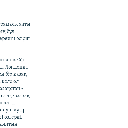
ұрамасы алты
ың бұл
ерейін өсіріп
аннан кейін
осы Лондонда
н бір қазақ
 келе ол
азақстан»
ді сайқымазақ
н алты
ртеуін ауыр
і өзгерді.
 танитын