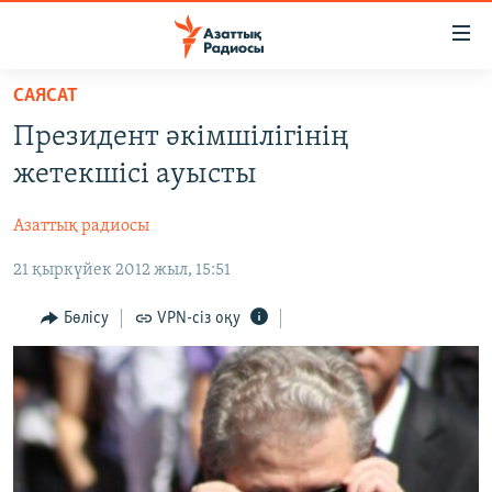
Accessibility
links
Skip
САЯСАТ
to
ЖАҢАЛЫҚТАР
Президент әкімшілігінің
main
САЯСАТ
content
жетекшісі ауысты
AZATTYQTV
Skip
to
Азаттық радиосы
ҚАҢТАР ОҚИҒАСЫ
main
21 қыркүйек 2012 жыл, 15:51
АДАМ ҚҰҚЫҚТАРЫ
Navigation
Skip
ӘЛЕУМЕТ
Бөлісу
VPN-сіз оқу
to
ӘЛЕМ
Search
АРНАЙЫ ЖОБАЛАР
Русский