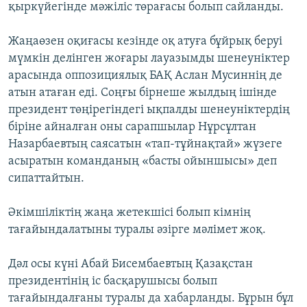
қыркүйегінде мәжіліс төрағасы болып сайланды.
Жаңаөзен оқиғасы кезінде оқ атуға бұйрық беруі
мүмкін делінген жоғары лауазымды шенеуніктер
арасында оппозициялық БАҚ Аслан Мусиннің де
атын атаған еді. Соңғы бірнеше жылдың ішінде
президент төңірегіндегі ықпалды шенеуніктердің
біріне айналған оны сарапшылар Нұрсұлтан
Назарбаевтың саясатын «тап-тұйнақтай» жүзеге
асыратын команданың «басты ойыншысы» деп
сипаттайтын.
Әкімшіліктің жаңа жетекшісі болып кімнің
тағайындалатыны туралы әзірге мәлімет жоқ.
Дәл осы күні Абай Бисембаевтың Қазақстан
президентінің іс басқарушысы болып
тағайындалғаны туралы да хабарланды. Бұрын бұл