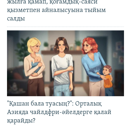
жылға қамап, қоғамдық-саяси
қызметпен айналысуына тыйым
салды
"Қашан бала туасың?": Орталық
Азияда чайлдфри-әйелдерге қалай
қарайды?