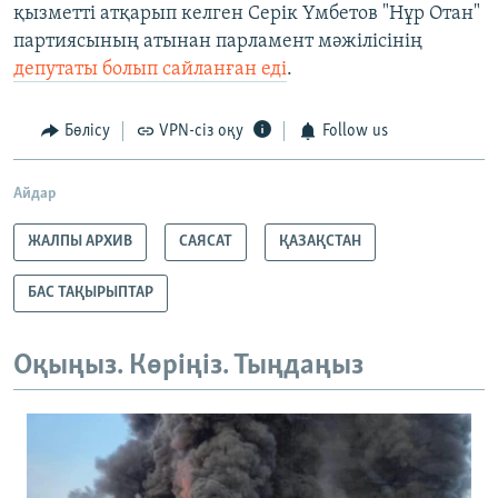
қызметті атқарып келген Серік Үмбетов "Нұр Отан"
партиясының атынан парламент мәжілісінің
депутаты болып сайланған еді
.
Бөлісу
VPN-сіз оқу
Follow us
Айдар
ЖАЛПЫ АРХИВ
САЯСАТ
ҚАЗАҚСТАН
БАС ТАҚЫРЫПТАР
Оқыңыз. Көріңіз. Тыңдаңыз