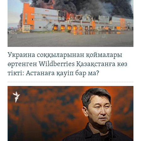
Украина соққыларынан қоймалары
өртенген Wildberries Қазақстанға көз
тікті: Астанаға қауіп бар ма?