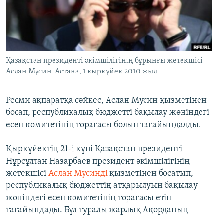
ЖАЗЫЛЫҢЫЗ
Басқа тілдерде
Қазақстан президенті әкімшілігінің бұрынғы жетекшісі
Аслан Мусин. Астана, 1 қыркүйек 2010 жыл
Ресми ақпаратқа сәйкес, Аслан Мусин қызметінен
босап, республикалық бюджетті бақылау жөніндегі
есеп комитетінің төрағасы болып тағайындалды.
Қыркүйектің 21-і күні Қазақстан президенті
Нұрсұлтан Назарбаев президент әкімшілігінің
жетекшісі
Аслан Мусинді
қызметінен босатып,
республикалық бюджеттің атқарылуын бақылау
жөніндегі есеп комитетінің төрағасы етіп
тағайындады. Бұл туралы жарлық Ақорданың