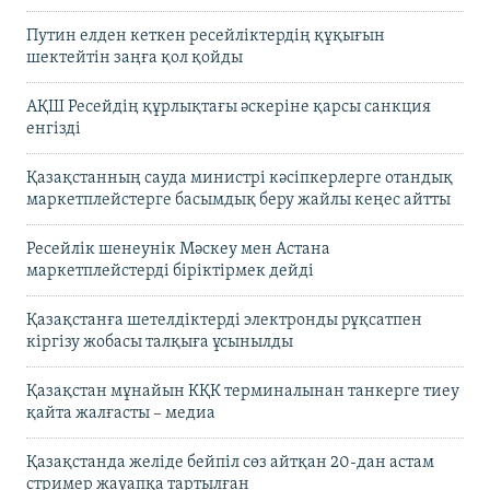
Путин елден кеткен ресейліктердің құқығын
шектейтін заңға қол қойды
АҚШ Ресейдің құрлықтағы әскеріне қарсы санкция
енгізді
Қазақстанның сауда министрі кәсіпкерлерге отандық
маркетплейстерге басымдық беру жайлы кеңес айтты
Ресейлік шенеунік Мәскеу мен Астана
маркетплейстерді біріктірмек дейді
Қазақстанға шетелдіктерді электронды рұқсатпен
кіргізу жобасы талқыға ұсынылды
Қазақстан мұнайын КҚК терминалынан танкерге тиеу
қайта жалғасты – медиа
Қазақстанда желіде бейпіл сөз айтқан 20-дан астам
стример жауапқа тартылған