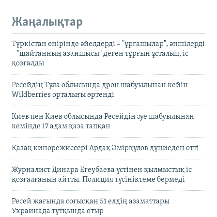
Жаңалықтар
Түркістан өңірінде әйелдерді – "ұрғашылар", әншілерді
– "шайтанның азаншысы" деген тұрғын ұсталып, іс
қозғалды
Ресейдің Тула облысында дрон шабуылынан кейін
Wildberries орталығы өртенді
Киев пен Киев облысында Ресейдің әуе шабуылынан
кемінде 17 адам қаза тапқан
Қазақ кинорежиссері Ардақ Әмірқұлов дүниеден өтті
Журналист Динара Егеубаева үстінен қылмыстық іс
қозғалғанын айтты. Полиция түсініктеме бермеді
Ресей жағында соғысқан 51 елдің азаматтары
Украинада тұтқында отыр