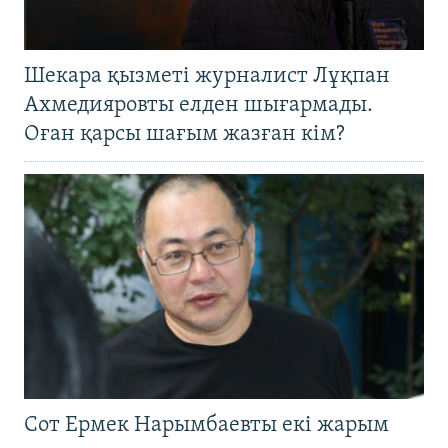
Шекара қызметі журналист Лұқпан
Ахмедияровты елден шығармады.
Оған қарсы шағым жазған кім?
Сот Ермек Нарымбаевты екі жарым