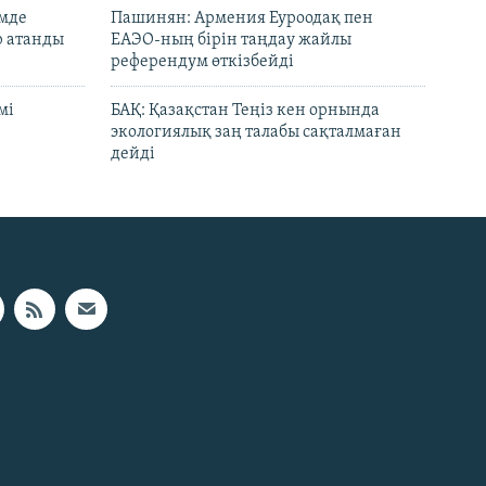
емде
Пашинян: Армения Еуроодақ пен
р атанды
ЕАЭО-ның бірін таңдау жайлы
референдум өткізбейді
мі
БАҚ: Қазақстан Теңіз кен орнында
экологиялық заң талабы сақталмаған
дейді