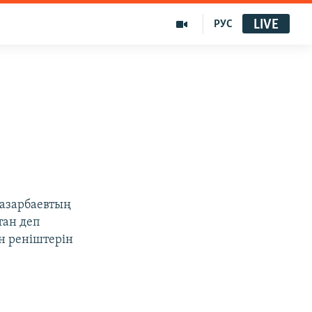
LIVE
РУС
Назарбаевтың
тан деп
н реніштерін