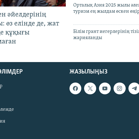
Орталық Азия 2025 жылы әл
туризм ең жылдам өскен өңі
ен әйелдерінің
: өз елінде де, жат
де құқығы
Білім грант иегерлерінің тізі
жарияланды
маған
БӨЛІМДЕР
ЖАЗЫЛЫҢЫЗ
р
әлемде
зия