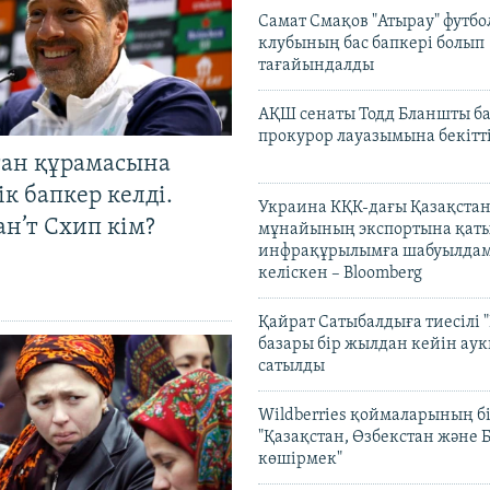
Самат Смақов "Атырау" футбо
клубының бас бапкері болып
тағайындалды
АҚШ сенаты Тодд Бланшты ба
прокурор лауазымына бекітт
тан құрамасына
к бапкер келді.
Украина КҚК-дағы Қазақста
н’т Схип кім?
мұнайының экспортына қаты
инфрақұрылымға шабуылдам
келіскен – Bloomberg
Қайрат Сатыбалдыға тиесілі "
базары бір жылдан кейін ау
сатылды
Wildberries қоймаларының бі
"Қазақстан, Өзбекстан және 
көшірмек"