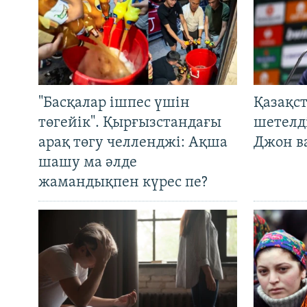
"Басқалар ішпес үшін
Қазақс
төгейік". Қырғызстандағы
шетелді
арақ төгу челленджі: Ақша
Джон ва
шашу ма әлде
жамандықпен күрес пе?