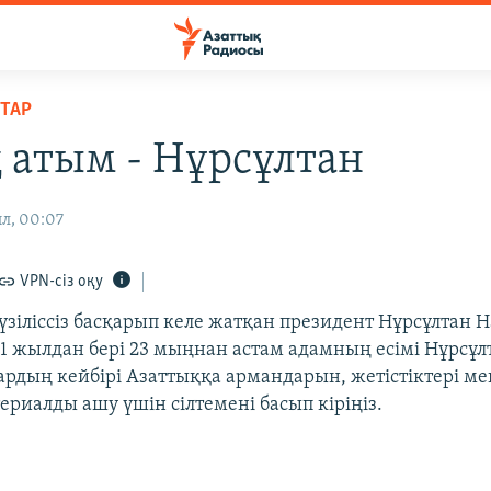
ТАР
 атым - Нұрсұлтан
л, 00:07
VPN-сіз оқу
үзіліссіз басқарып келе жатқан президент Нұрсұлтан 
91 жылдан бері 23 мыңнан астам адамның есімі Нұрсұл
ардың кейбірі Азаттыққа армандарын, жетістіктері ме
ериалды ашу үшін сілтемені басып кіріңіз.