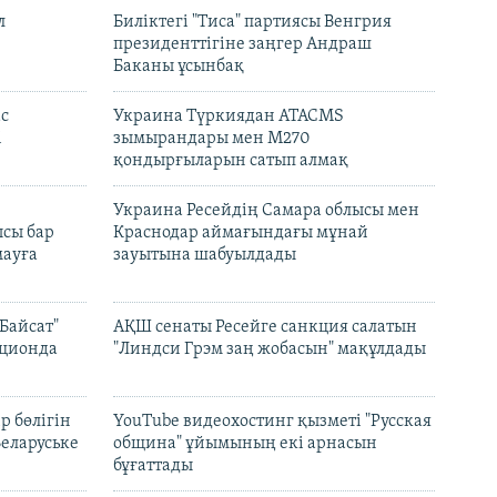
л
Биліктегі "Тиса" партиясы Венгрия
президенттігіне заңгер Андраш
Баканы ұсынбақ
с
Украина Түркиядан ATACMS
і
зымырандары мен M270
қондырғыларын сатып алмақ
н
Украина Ресейдің Самара облысы мен
сы бар
Краснодар аймағындағы мұнай
ауға
зауытына шабуылдады
Байсат"
АҚШ сенаты Ресейге санкция салатын
кционда
"Линдси Грэм заң жобасын" мақұлдады
р бөлігін
YouTube видеохостинг қызметі "Русская
Беларуське
община" ұйымының екі арнасын
бұғаттады