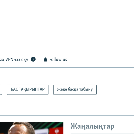
VPN-сіз оқу
Follow us
БАС ТАҚЫРЫПТАР
Жеке басқа табыну
Жаңалықтар