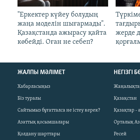
"Еркектер күйеу болудың
Түркім
жаңа моделін шығармады".
тағдыры
Қазақстанда ажырасу қайта
жерде 
көбейді. Оған не себеп?
қорғал
ЖАЛПЫ МӘЛІМЕТ
НЕГІЗГІ 
Хабарласыңыз
Жаңалықта
Біз туралы
Қазақстан
Русский
Сайтымыз бұғатталса не істеу керек?
Қазақтар - 
Азаттық қосымшалары
Орталық А
ЖАЗЫЛЫҢЫЗ
Қолдану шарттары
Ресей