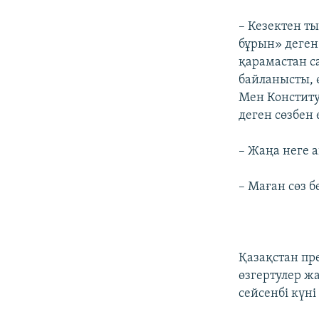
– Кезектен ты
бұрын» деген 
қарамастан са
байланысты, ө
Мен Конститу
деген сөзбен 
– Жаңа неге 
– Маған сөз б
Қазақстан пр
өзгертулер ж
сейсенбі күн