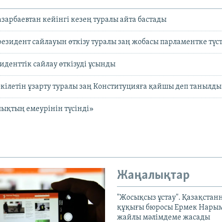
арбаевтан кейінгі кезең туралы айта бастады
резидент сайлауын өткізу туралы заң жобасы парламентке түст
иденттік сайлау өткізуді ұсынды
кілетін ұзарту туралы заң Конституцияға қайшы деп танылды
ықтың емеурінін түсінді»
Жаңалықтар
"Жосықсыз ұстау". Қазақста
құқығы бюросы Ермек Нары
жайлы мәлімдеме жасады