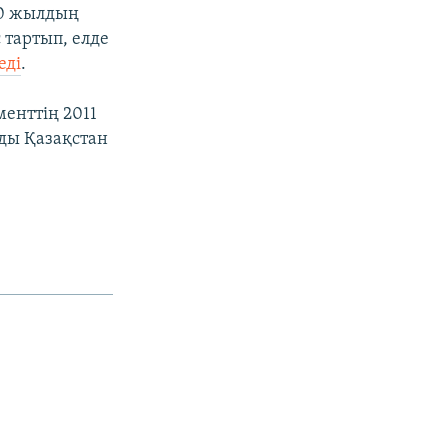
020 жылдың
 тартып, елде
еді
.
енттің 2011
ды Қазақстан