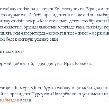
с сайлау өткізу, ол да керек Конституцияға. Бірақ «мер
сөз дұрыс еді. Себебі, президенттің әлі де екі жылы ба
йлау өткізіп отыр. «Кезектен тыс» деген сөз бір жағда
з өкілеттігі орындалмайтын мезгілде ғана енгізілуі ке
цияға осы өзгерістерді «кезектен тыс» және «мерзімі
екі бөлек енгізуді ұсынар едім.
айтпадыңыз?
ермей қойды ғой, – деді депутат Ирақ Елекеев.
езидентін мерзімінен бұрын сайлауға қатысты қолдан
айлы президент Нұрсұлтан Назарбаевтың ұсынысын п
і
қабылдап
алған.