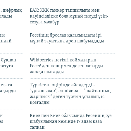
И, цифрлық
БАҚ: КҚК танкер тапшылығы мен
тылады
қауіпсіздікке бола мұнай тиеуді үзіп-
созуға мәжбүр
лды
Ресейдің Ярослав қаласындағы ірі
андай
мұнай зауытына дрон шабуылдады
н Лұқпан
Wildberries негізгі қоймаларын
татуға
Ресейден көшірмек деген хабарды
жоққа шығарды
аеваға
Түркістан өңірінде әйелдерді –
 шақырды
"ұрғашылар", әншілерді – "шайтанның
жаршысы" деген тұрғын ұсталып, іс
қозғалды
он
Киев пен Киев облысында Ресейдің әуе
es
шабуылынан кемінде 17 адам қаза
тапқан