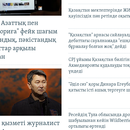
Қазақстан мектептерінде Ж
қауіпсіздік пән ретінде оқы
 Азаттық пен
ориға" фейк шағым
"Қазақстан" арнасы сайлауа
андық, пәкістандық
дебаттағы сауалнамада "ешқ
бұрмалау болған жоқ" дейді
ттар арқылы
ан
CPJ ұйымы Қазақстан билігі
Ахмедияровты қудалауды тоқ
үндеді
"Әділ сөз" қоры Динара Егеуб
қатысты істі ашық тергеуге
Ресейдің Тула облысында др
шабуылынан кейін Wildberri
 қызметі журналист
орталығы өртенді