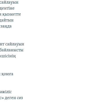
 сайлауын
дентіне
ни қызметте
ндайтын
 заңда
ент сайлауын
а байланысты
кшісінің
л қоюға
әжіліс
с» деген сөз