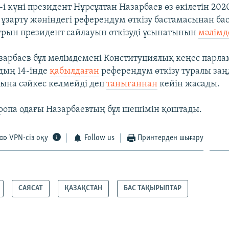
-і күні президент Нұрсұлтан Назарбаев өз өкілетін 2
 ұзарту жөніндегі референдум өткізу бастамасынан бас
ұрын президент сайлауын өткізуді ұсынатынын
мәлімд
зарбаев бұл мәлімдемені Конституциялық кеңес парлам
дың 14-інде
қабылдаған
референдум өткізу туралы заң
ына сәйкес келмейді деп
танығаннан
кейін жасады.
ропа одағы Назарбаевтың бұл шешімін қоштады.
VPN-сіз оқу
Follow us
Принтерден шығару
САЯСАТ
ҚАЗАҚСТАН
БАС ТАҚЫРЫПТАР