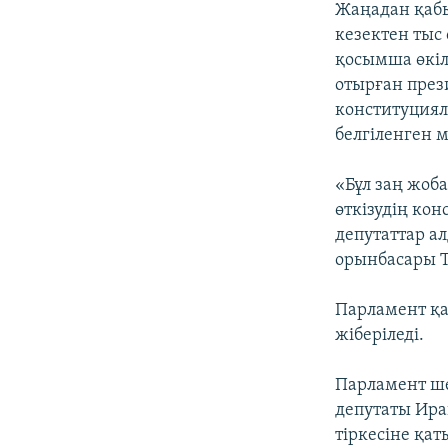
Жаңадан қабы
кезектен тыс
қосымша өкіле
отырған през
конституциял
белгіленген м
«Бұл заң жоб
өткізудің кон
депутаттар а
орынбасары Т
Парламент қа
жіберіледі.
Парламент ше
депутаты Ирақ
тіркесіне қат