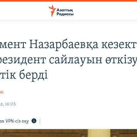
мент Назарбаевқа кезек
резидент сайлауын өткіз
тік берді
сы
л, 16:05
VPN-сіз оқу