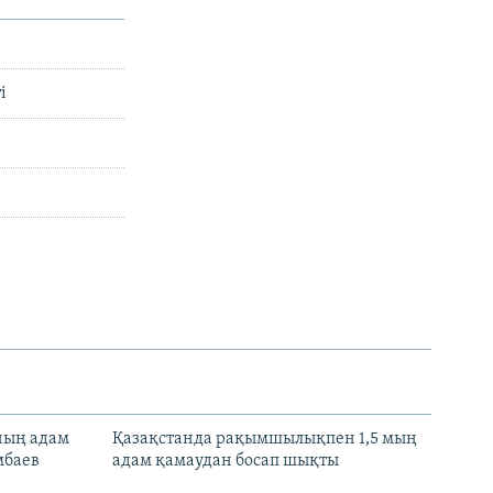
і
нның адам
Қазақстанда рақымшылықпен 1,5 мың
мбаев
адам қамаудан босап шықты