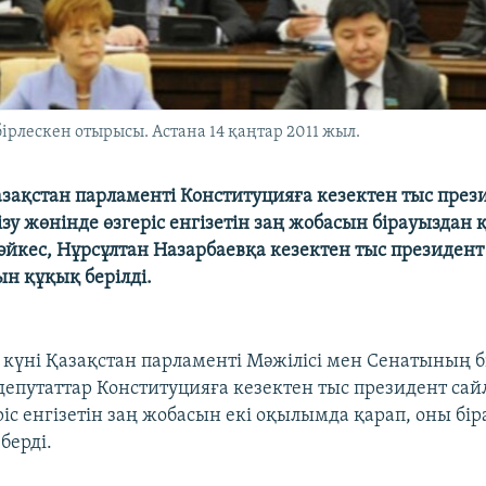
рлескен отырысы. Астана 14 қаңтар 2011 жыл.
азақстан парламенті Конституцияға кезектен тыс през
зу жөнінде өзгеріс енгізетін заң жобасын бірауыздан 
сәйкес, Нұрсұлтан Назарбаевқа кезектен тыс президен
н құқық берілді.
 күні Қазақстан парламенті Мәжілісі мен Сенатының б
епутаттар Конституцияға кезектен тыс президент сай
іс енгізетін заң жобасын екі оқылымда қарап, оны бі
берді.