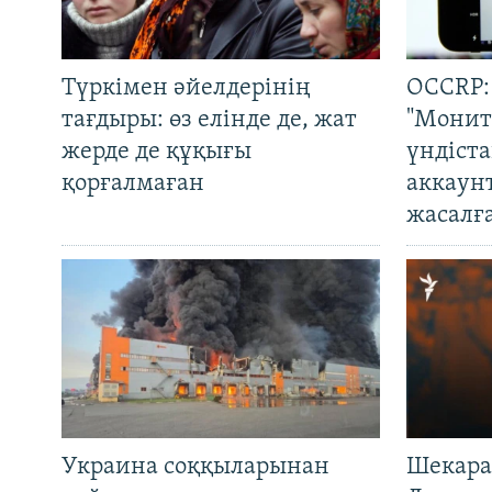
Түркімен әйелдерінің
OCCRP:
тағдыры: өз елінде де, жат
"Монит
жерде де құқығы
үндіст
қорғалмаған
аккаун
жасалғ
Украина соққыларынан
Шекара