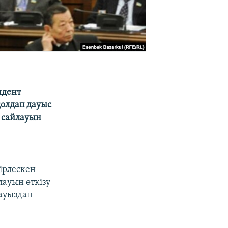
идент
қолдап дауыс
т сайлауын
ірлескен
лауын өткізу
рауыздан