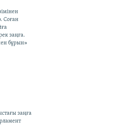
зімінен
р. Соған
йға
рек заңға.
нен бұрын»
ыстағы заңға
арламент