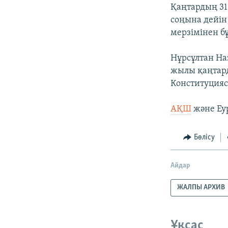
Қаңтардың 31
соңына дейін
мерзімінен б
Нұрсұлтан На
жылы қаңтар
Конституцияс
АҚШ
және Еу
Бөлісу
Айдар
ЖАЛПЫ АРХИВ
Ұқсас