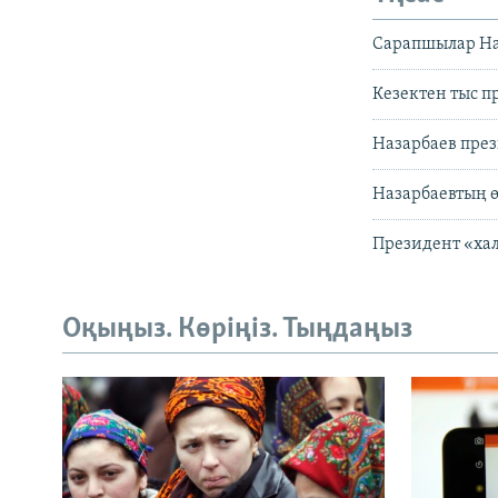
Сарапшылар Наз
Кезектен тыс п
Назарбаев през
Назарбаевтың ө
Президент «хал
Оқыңыз. Көріңіз. Тыңдаңыз