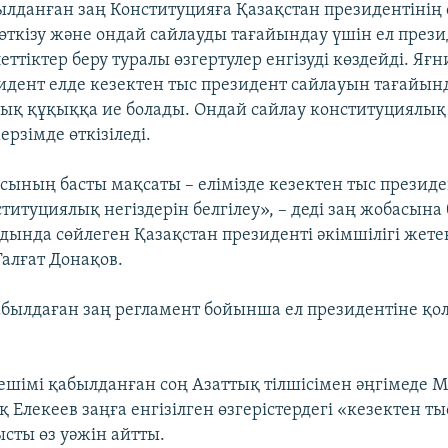
лданған заң Конституцияға Қазақстан президентінің
 өткізу және ондай сайлауды тағайындау үшін ел прези
ттіктер беру туралы өзгертулер енгізуді көздейді. Яғ
идент елде кезектен тыс президент сайлауын тағайы
ық құқыққа ие болады. Ондай сайлау конституциялық
ерзімде өткізіледі.
асының басты мақсаты – елімізде кезектен тыс презид
ституциялық негіздерін белгілеу», – деді заң жобасын
лдында сөйлеген Қазақстан президенті әкімшілігі жете
алғат Донақов.
былдаған заң регламент бойынша ел президентіне қо
шімі қабылданған соң Азаттық тілшісімен әңгімеде М
 Елекеев заңға енгізілген өзгерістердегі «кезектен ты
ысты өз уәжін айтты.