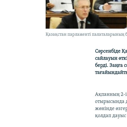
Қазақстан парламенті палаталарының бі
Сәрсенбіде Қ
сайлауын өткі
берді. Заңға 
тағайындайты
Ақпанның 2-і
отырысында д
жөнінде өзгер
қолдап дауыс 