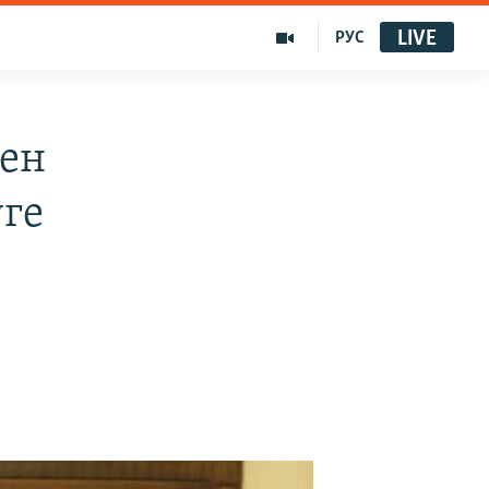
LIVE
РУС
тен
уге