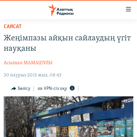
Accessibility
links
Skip
САЯСАТ
to
ЖАҢАЛЫҚТАР
Жеңімпазы айқын сайлаудың үгіт
main
САЯСАТ
content
науқаны
AZATTYQTV
Skip
to
Асылхан МАМАШҰЛЫ
ҚАҢТАР ОҚИҒАСЫ
main
30 наурыз 2015 жыл, 08:43
АДАМ ҚҰҚЫҚТАРЫ
Navigation
Skip
ӘЛЕУМЕТ
Бөлісу
VPN-сіз оқу
to
ӘЛЕМ
Search
АРНАЙЫ ЖОБАЛАР
Русский