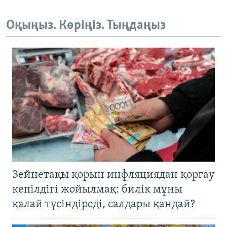
Оқыңыз. Көріңіз. Тыңдаңыз
Зейнетақы қорын инфляциядан қорғау
кепілдігі жойылмақ: билік мұны
қалай түсіндіреді, салдары қандай?