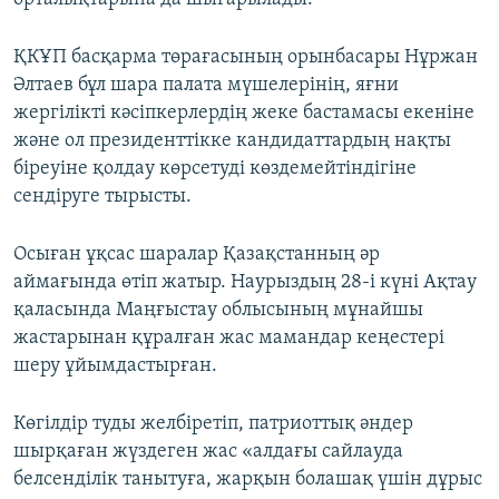
ҚКҰП басқарма төрағасының орынбасары Нұржан
Әлтаев бұл шара палата мүшелерінің, яғни
жергілікті кәсіпкерлердің жеке бастамасы екеніне
және ол президенттікке кандидаттардың нақты
біреуіне қолдау көрсетуді көздемейтіндігіне
сендіруге тырысты.
Осыған ұқсас шаралар Қазақстанның әр
аймағында өтіп жатыр. Наурыздың 28-і күні Ақтау
қаласында Маңғыстау облысының мұнайшы
жастарынан құралған жас мамандар кеңестері
шеру ұйымдастырған.
Көгілдір туды желбіретіп, патриоттық әндер
шырқаған жүздеген жас «алдағы сайлауда
белсенділік танытуға, жарқын болашақ үшін дұрыс