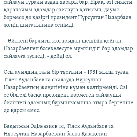
сайлауы туралы аздап хабары бар. Бірақ, өзі сияқты
қарапайым адамдар сайлауға қатысып, дауыс
бермесе де қазіргі президент Нұрсұлтан Назарбаев
жеңіп шығатынына сенімді.
– Өйткені барлығы жоғарыдан шешіліп қойған.
Назарбаевпен бәсекелесуге мүмкіндігі бар адамдар
сайлауға түспеді, - дейді ол.
Осы ауылдың тағы бір тұрғыны – 1981 жылы туған
Тілек Ауданбаев та сайлауда Нұрсұлтан
Назарбаевтың жеңетініне күмән келтірмейді. Өзі
ес білгелі басқа президент көрмеген сайлаушы
биліктегі адамның бұрынғысынша отыра бергеніне
де қарсы емес.
Бақытжан Әділғазиев те, Тілек Ауданбаев та
Нұрсұлтан Назарбаевтан басқа Қазақстан