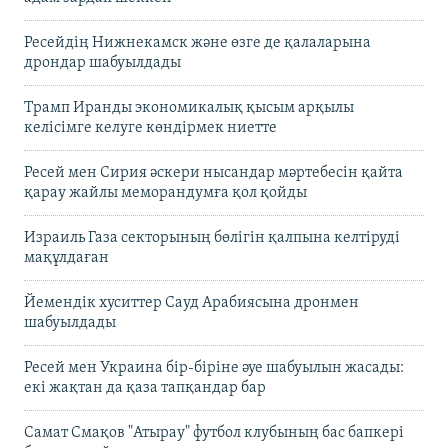
Ресейдің Нижнекамск және өзге де қалаларына
дрондар шабуылдады
Трамп Иранды экономикалық қысым арқылы
келісімге келуге көндірмек ниетте
Ресей мен Сирия әскери нысандар мәртебесін қайта
қарау жайлы меморандумға қол қойды
Израиль Газа секторының бөлігін қалпына келтіруді
мақұлдаған
Йемендік хуситтер Сауд Арабиясына дронмен
шабуылдады
Ресей мен Украина бір-біріне әуе шабуылын жасады:
екі жақтан да қаза тапқандар бар
Самат Смақов "Атырау" футбол клубының бас бапкері