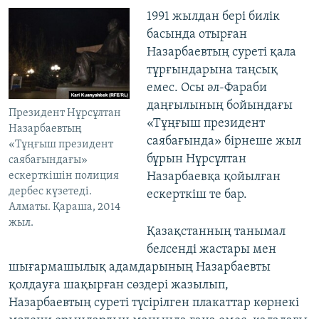
1991 жылдан бері билік
басында отырған
Назарбаевтың суреті қала
тұрғындарына таңсық
емес. Осы әл-Фараби
даңғылының бойындағы
Президент Нұрсұлтан
«Тұңғыш президент
Назарбаевтың
саябағында» бірнеше жыл
«Тұңғыш президент
бұрын Нұрсұлтан
саябағындағы»
ескерткішін полиция
Назарбаевқа қойылған
дербес күзетеді.
ескерткіш те бар.
Алматы. Қараша, 2014
жыл.
Қазақстанның танымал
белсенді жастары мен
шығармашылық адамдарының Назарбаевты
қолдауға шақырған сөздері жазылып,
Назарбаевтың суреті түсірілген плакаттар көрнекі