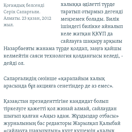
халыққа әділетті түрде
Қоғамдық белсенді
таратып отырмыз дегенді
Серік Сапарғали.
Aлматы. 23 қазан, 2012
меңземек болады. Билік
жыл.
ішіндегі билікке айналып
келе жатқан ҚКҰП да
сайлауға шақыру арқылы
Назарбаевты жанама түрде қолдап, заңға қайшы
келмейтін саяси технология қолданғысы келеді, -
дейді ол.
Сапарғалидің сөзінше «қарапайым халық
арасында бұл акцияға сенетіндер де аз емес».
Қазақстан президенттігіне кандидат болып
тіркелуге қажетті қол жинай алмай, сайлаудан
шығып қалған «Аңыз адам. Жұздыздар отбасы»
журналының бас редакторы Жарылқап Қалыбай
«сайлауға шақырудың» күрт күшеюін «халық