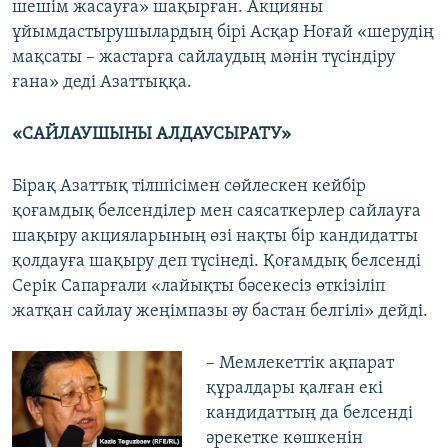
шешім жасауға» шақырған. Акцияны
ұйымдастырушылардың бірі Асқар Ноғай «шерудің
мақсаты – жастарға сайлаудың мәнін түсіндіру
ғана» деді Азаттыққа.
«САЙЛАУШЫНЫ АЛДАУСЫРАТУ»
Бірақ Азаттық тілшісімен сөйлескен кейбір
қоғамдық белсенділер мен саясаткерлер сайлауға
шақыру акцияларының өзі нақты бір кандидатты
қолдауға шақыру деп түсінеді. Қоғамдық белсенді
Серік Сапарғали «лайықты бәсекесіз өткізіліп
жатқан сайлау жеңімпазы әу бастан белгілі» дейді.
– Мемлекеттік ақпарат
құралдары қалған екі
кандидаттың да белсенді
әрекетке көшкенін