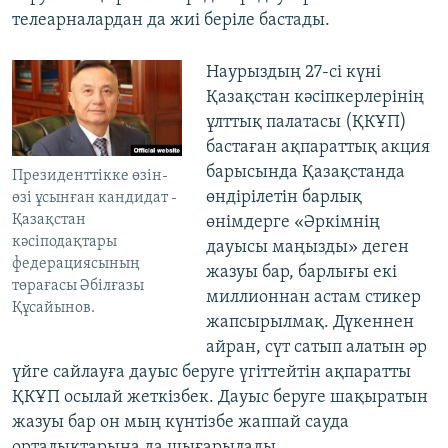
телеарналардан да жиі беріле бастады.
Наурыздың 27-сі күні
Қазақстан кәсіпкерлерінің
ұлттық палатасы (ҚКҰП)
бастаған ақпараттық акция
барысында Қазақстанда
Президенттікке өзін-
өндірілетін барлық
өзі ұсынған кандидат -
Қазақстан
өнімдерге «Әркімнің
кәсіподақтары
дауысы маңызды» деген
федерациясының
жазуы бар, барлығы екі
төрағасы Әбілғазы
миллионнан астам стикер
Құсайынов.
жапсырылмақ. Дүкеннен
айран, сүт сатып алатын әр
үйге сайлауға дауыс беруге үгіттейтін ақпаратты
ҚКҰП осылай жеткізбек. Дауыс беруге шақыратын
жазуы бар он мың күнтізбе жаппай сауда
орталықтарына да шығарылады.