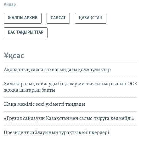
Айдар
ЖАЛПЫ АРХИВ
САЯСАТ
ҚАЗАҚСТАН
БАС ТАҚЫРЫПТАР
Ұқсас
Ақорданың саяси сахнасындағы қолжаулықтар
Халықаралық сайлауды бақылау миссиясының сынын ОСК
жоққа шығарып бақты
Жаңа мәжіліс ескі үкіметті таңдады
«Грузия сайлауын Қазақстанмен салыс-тыруға келмейді»
Президент сайлауының тұрақты кейіпкерлері