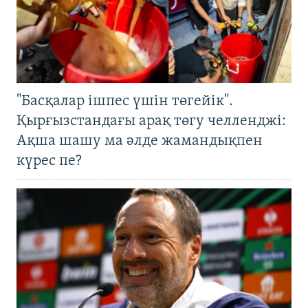
"Басқалар ішпес үшін төгейік".
Қырғызстандағы арақ төгу челленджі:
Ақша шашу ма әлде жамандықпен
күрес пе?