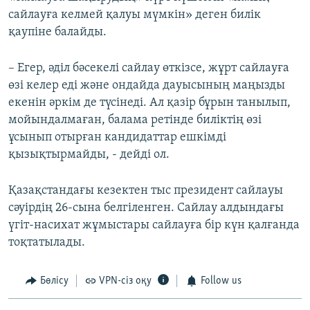
сайлауға келмей қалуы мүмкін» деген билік
қаупіне балайды.
– Егер, әділ бәсекелі сайлау өткізсе, жұрт сайлауға
өзі келер еді және ондайда дауысының маңызды
екенін әркім де түсінеді. Ал қазір бұрын танылып,
мойындалмаған, балама ретінде биліктің өзі
ұсынып отырған кандидаттар ешкімді
қызықтырмайды, - дейді ол.
Қазақстандағы кезектен тыс президент сайлауы
сәуірдің 26-сына белгіленген. Сайлау алдындағы
үгіт-насихат жұмыстары сайлауға бір күн қалғанда
тоқтатылады.
Бөлісу
VPN-сіз оқу
Follow us