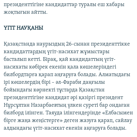
президенттігіне кандидаттар туралы еш хабары
жоқтығын айтты.
ҮГІТ НАУҚАНЫ
Қазақстанда наурыздың 26-сынан президенттікке
кандидаттардың үгіт-насихат жұмыстары
басталып кетті. Бірақ, қай кандидаттың үгіт-
насихаты көбірек екенін қала көшелеріндегі
билбордтарға қарап аңғаруға болады. Алматыдағы
ірі көшелердің бірі – әл-Фараби даңғылы
бойындағы көрнекті тұстарда Қазақстан
президенттігіне кандидат әрі қазіргі президент
Нұрсұлтан Назарбаевтың үлкен суреті бар ондаған
билборд ілінген. Таяуда ілінгендерінде «Елбасымен
бірге жаңа жеңістерге» деген жазуға қарап, сайлау
алдындағы үгіт-насихат екенін аңғаруға болады.