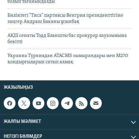
болып тағайындалды
Биліктегі "Тиса" партиясы Венгрия президенттігіне
заңгер Андраш Баканы ұсынбақ
АҚШ сенаты Тодд Бланшты бас прокурор лауазымына
бекітті
Украина Түркиядан ATACMS зымырандары мен M270
қондырғыларын сатып алмақ
ЖАЗЫЛЫҢЫЗ
ЖАЛПЫ МӘЛІМЕТ
НЕГІЗГІ БӨЛІМДЕР