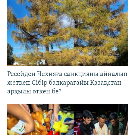
Ресейден Чехияға санкцияны айналып
жеткен Сібір балқарағайы Қазақстан
арқылы өткен бе?