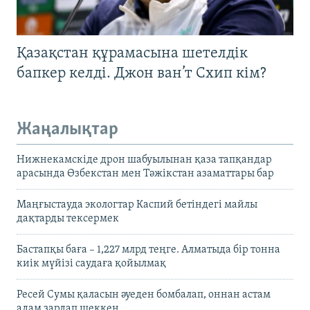
Қазақстан құрамасына шетелдік
бапкер келді. Джон ван’т Схип кім?
Жаңалықтар
Нижнекамскіде дрон шабуылынан қаза тапқандар
арасында Өзбекстан мен Тәжікстан азаматтары бар
Маңғыстауда экологтар Каспий бетіндегі майлы
дақтарды тексермек
Бастапқы баға – 1,227 млрд теңге. Алматыда бір тонна
киік мүйізі саудаға қойылмақ
Ресей Сумы қаласын әуеден бомбалап, оннан астам
адам зардап шеккен