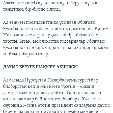
Азаттық тілшісі сауалына жауап беруге құлық
танытпай, бір-біріне сілтеді.
Ал өзін-өзі президенттікке ұсынған Әбілғазы
Құсайыновтың сайлау штабының жетекшісі Рүстем
Жоламанов телефон арқылы пікір айтудан бас
тартты. Бірақ, мемлекеттік телеарналар Әбілғазы
Құсайынов та «қарқынды үгіт-насихатқа» кіріскені
жайлы хабарлап отыр.
ДАУЫС БЕРУГЕ ШАҚЫРУ АКЦИЯСЫ
Алматыда Нұрсұлтан Назарбаевтың суреті бар
билбордтан кейін жиі көзге түсетін – «Біздің
дауысымыз маңызды» дейтін, бастарына каска
киген адамдар бейнеленген билборд. Халықты
сәуірдің 26-сына өтетін президент сайлауына дауыс
беруге шақыратын мұндай үндеулер мемлекеттік