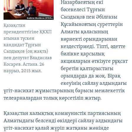
Назарбаевтың екі
бәсекелесі Тұрғын
Сыздықов пен Әбілғазы
Құсайыновтың суреттерін
Қазақстан
Алматы қаласының
президенттігіне ҚКХП
атынан түскен
көрнекті орындарынан
кандидат Тұрғын
кездестірмеді. Тіпті, әдетте
Сыздықов (оң жақта)
билікке қарсылық
пен депутат Владислав
акцияларын өткізуге рұқсат
Косарев. Aстана. 26
беретін қалтарыстағы
наурыз, 2015 жыл.
орындарда да жоқ. Бірақ
екеуінің сайлау алдындағы
үгіт-насихат жұмыстарының барысы мемлекеттік
телеарналардан толық көрсетіліп жатыр.
Қазақстан халықтық коммунистік партиясының
Алматыдағы белсенді өкілдері сайлау алдындағы
үгіт-насихат қалай жүріп жатқаны жөнінде