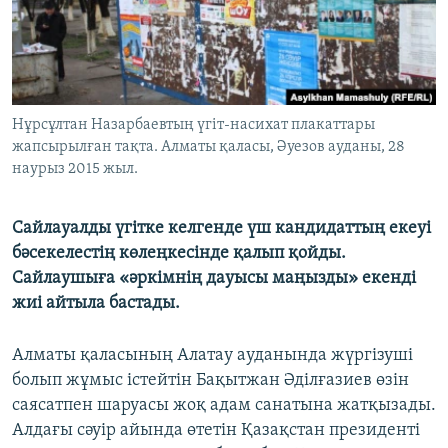
ЖАЗЫЛЫҢЫЗ
Басқа тілдерде
Нұрсұлтан Назарбаевтың үгіт-насихат плакаттары
жапсырылған тақта. Алматы қаласы, Әуезов ауданы, 28
наурыз 2015 жыл.
Сайлауалды үгітке келгенде үш кандидаттың екеуі
бәсекелестің көлеңкесінде қалып қойды.
Сайлаушыға «әркімнің дауысы маңызды» екенді
жиі айтыла бастады.
Алматы қаласының Алатау ауданында жүргізуші
болып жұмыс істейтін Бақытжан Әділғазиев өзін
саясатпен шаруасы жоқ адам санатына жатқызады.
Алдағы сәуір айында өтетін Қазақстан президенті