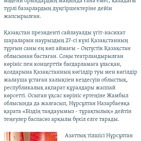
мәдени орындардың маңында ғана емес, қаладағы
түрлі базарлардың дүңгіршектеріне дейін
жапсырылған.
Қазақстан президенті сайлауалды үгіт-насихат
шараларын наурыздың 27-сі күні Қазақстанның
тұрғын саны ең көп аймағы – Оңтүстік Қазақстан
облысынан бастаған. Соңы театрландырылған
көрініс пен концерттік бағдарламаға ұласқан,
қолдарына Қазақстанның көгілдір туы мен көгілдір
жалауша ұстаған халықпен кездесуін облыстық,
республикалық ақпарат құралдары жаппай
көрсетті. Осыған ұқсас көрініс ертеңіне Жамбыл
облысында да жалғасып, Нұрсұлтан Назарбаевқа
қарата «Біздің таңдауымыз - тұрақтылық» дейтін
теңеулер баспасөз арқылы бүкіл елге тарады.
Азаттық тілшісі Нұрсұлтан