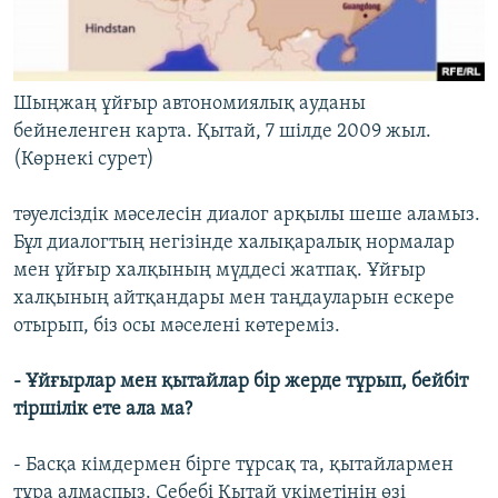
Шыңжаң ұйғыр автономиялық ауданы
бейнеленген карта. Қытай, 7 шілде 2009 жыл.
(Көрнекі сурет)
тәуелсіздік мәселесін диалог арқылы шеше аламыз.
Бұл диалогтың негізінде халықаралық нормалар
мен ұйғыр халқының мүддесі жатпақ. Ұйғыр
халқының айтқандары мен таңдауларын ескере
отырып, біз осы мәселені көтереміз.
- Ұйғырлар мен қытайлар бір жерде тұрып, бейбіт
тіршілік ете ала ма?
- Басқа кімдермен бірге тұрсақ та, қытайлармен
тұра алмаспыз. Себебі Қытай үкіметінің өзі