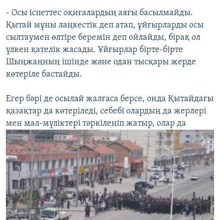
- Осы іспеттес оқиғалардың аяғы басылмайды.
Қытай мұны лаңкестік деп атап, ұйғырларды осы
сылтаумен өлтіре беремін деп ойлайды, бірақ ол
үлкен қателік жасады. Ұйғырлар бірте-бірте
Шыңжаңның ішінде және одан тысқары жерде
көтеріле бастайды.
Егер бәрі де осылай жалғаса берсе, онда Қытайдағы
қазақтар да көтеріледі, себебі олардың да жерлері
мен мал-мүліктері тәркіленіп жатыр, олар да