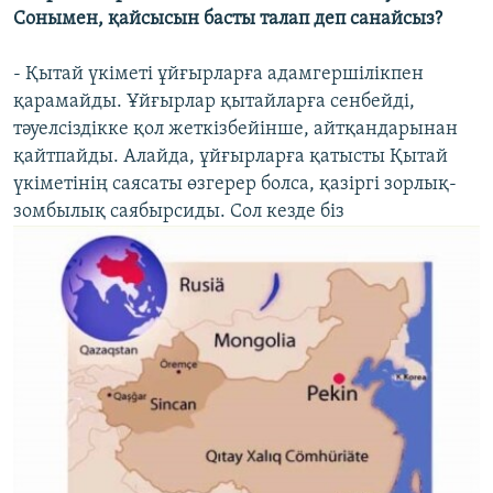
Сонымен, қайсысын басты талап деп санайсыз?
- Қытай үкіметі ұйғырларға адамгершілікпен
қарамайды. Ұйғырлар қытайларға сенбейді,
тәуелсіздікке қол жеткізбейінше, айтқандарынан
қайтпайды. Алайда, ұйғырларға қатысты Қытай
үкіметінің саясаты өзгерер болса, қазіргі зорлық-
зомбылық саябырсиды. Сол кезде біз