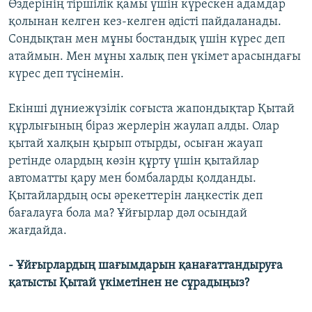
Өздерінің тіршілік қамы үшін күрескен адамдар
қолынан келген кез-келген әдісті пайдаланады.
Сондықтан мен мұны бостандық үшін күрес деп
атаймын. Мен мұны халық пен үкімет арасындағы
күрес деп түсінемін.
Екінші дүниежүзілік соғыста жапондықтар Қытай
құрлығының біраз жерлерін жаулап алды. Олар
қытай халқын қырып отырды, осыған жауап
ретінде олардың көзін құрту үшін қытайлар
автоматты қару мен бомбаларды қолданды.
Қытайлардың осы әрекеттерін лаңкестік деп
бағалауға бола ма? Ұйғырлар дәл осындай
жағдайда.
- Ұйғырлардың шағымдарын қанағаттандыруға
қатысты Қытай үкіметінен не сұрадыңыз?