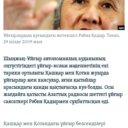
ЖАЗЫЛЫҢЫЗ
Басқа тілдерде
Ұйғырлардың қуғындағы жетекшісі Рәбия Қадыр. Токио,
29 шілде 2009 жыл.
Шыңжаң-Ұйғыр автономиялық ауданының
оңтүстігіндегі ұйғыр-ислам мәдениетінің екі
тарихи орталығы Қашқар мен Қотан жуырда
ұйғырлар мен хансулар, яғни қытайлар
арасындағы қанды қақтығысқа куә болды. Осы
жағдайға қатысты Азаттық радиосы шеттегі ұйғыр
саясаткері Рәбия Қадырмен сұқбаттасқан еді.
Қашқар мен Қотандағы ұйғыр белсенділері