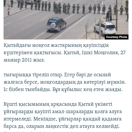
Қытайдағы моңғол жастарының қауіпсіздік
күштерімен қақтығысы. Қытай, Ішкі Моңғолия, 27
мамыр 2011 жыл.
тығырыққа тіреліп отыр. Егер бәрі де осылай
жалғаса берсе, моңғолдардың да көтерілуі мүмкін.
Іс бізбен тынбайды. Бұл құбылыс кең етек жаяды.
Күшті қысымының арқасында Қытай үкіметі
ұйғырларды қауіпті амал-шараларды қолға алуға
итермеледі. Меніңше, ұйғырлар қандай қадамға
барса да, оларын лаңкестік деп атауға келмейді.