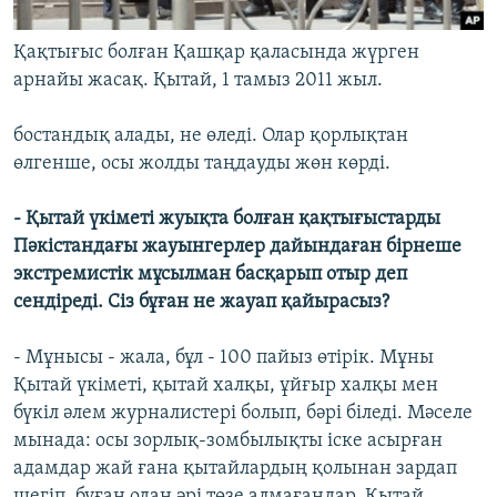
Қақтығыс болған Қашқар қаласында жүрген
арнайы жасақ. Қытай, 1 тамыз 2011 жыл.
бостандық алады, не өледі. Олар қорлықтан
өлгенше, осы жолды таңдауды жөн көрді.
- Қытай үкіметі жуықта болған қақтығыстарды
Пәкістандағы жауынгерлер дайындаған бірнеше
экстремистік мұсылман басқарып отыр деп
сендіреді. Сіз бұған не жауап қайырасыз?
- Мұнысы - жала, бұл - 100 пайыз өтірік. Мұны
Қытай үкіметі, қытай халқы, ұйғыр халқы мен
бүкіл әлем журналистері болып, бәрі біледі. Мәселе
мынада: осы зорлық-зомбылықты іске асырған
адамдар жай ғана қытайлардың қолынан зардап
шегіп, бұған одан әрі төзе алмағандар. Қытай