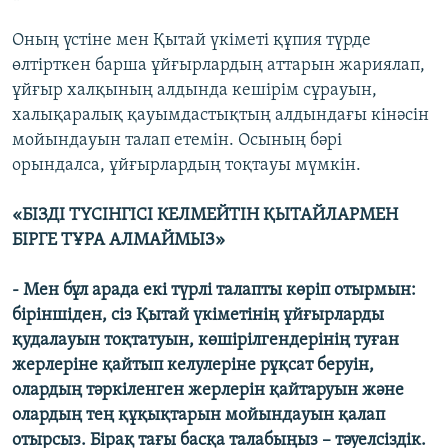
Оның үстіне мен Қытай үкіметі құпия түрде
өлтірткен барша ұйғырлардың аттарын жариялап,
ұйғыр халқының алдында кешірім сұрауын,
халықаралық қауымдастықтың алдындағы кінәсін
мойындауын талап етемін. Осының бәрі
орындалса, ұйғырлардың тоқтауы мүмкін.
«БІЗДІ ТҮСІНГІСІ КЕЛМЕЙТІН ҚЫТАЙЛАРМЕН
БІРГЕ ТҰРА АЛМАЙМЫЗ»
- Мен бұл арада екі түрлі талапты көріп отырмын:
біріншіден, сіз Қытай үкіметінің ұйғырларды
қудалауын тоқтатуын, көшірілгендерінің туған
жерлеріне қайтып келулеріне рұқсат беруін,
олардың тәркіленген жерлерін қайтаруын және
олардың тең құқықтарын мойындауын қалап
отырсыз. Бірақ тағы басқа талабыңыз – тәуелсіздік.