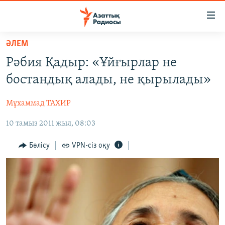
Accessibility
links
Skip
ӘЛЕМ
to
ЖАҢАЛЫҚТАР
Рәбия Қадыр: «Ұйғырлар не
main
САЯСАТ
content
бостандық алады, не қырылады»
AZATTYQTV
Skip
to
Мұхаммад ТАХИР
ҚАҢТАР ОҚИҒАСЫ
main
10 тамыз 2011 жыл, 08:03
АДАМ ҚҰҚЫҚТАРЫ
Navigation
Skip
ӘЛЕУМЕТ
Бөлісу
VPN-сіз оқу
to
ӘЛЕМ
Search
АРНАЙЫ ЖОБАЛАР
Русский