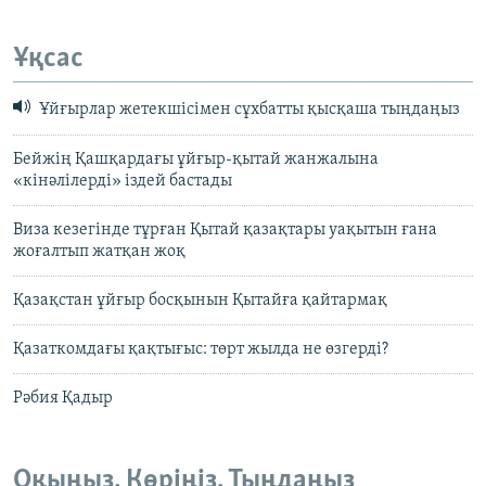
Ұқсас
Ұйғырлар жетекшісімен сұхбатты қысқаша тыңдаңыз
Бейжің Қашқардағы ұйғыр-қытай жанжалына
«кінәлілерді» іздей бастады
Виза кезегінде тұрған Қытай қазақтары уақытын ғана
жоғалтып жатқан жоқ
Қазақстан ұйғыр босқынын Қытайға қайтармақ
Қазаткомдағы қақтығыс: төрт жылда не өзгерді?
Рәбия Қадыр
Оқыңыз. Көріңіз. Тыңдаңыз