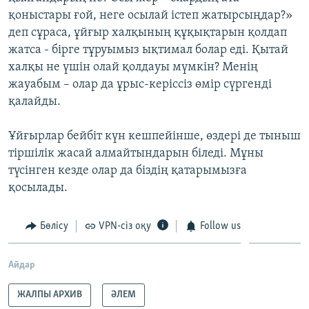
қоныстары ғой, неге осылай істеп жатырсыңдар?»
деп сұраса, ұйғыр халқының құқықтарын қолдап
жатса - бірге тұруымыз ықтимал болар еді. Қытай
халқы не үшін олай қолдауы мүмкін? Менің
жауабым – олар да ұрыс-керіссіз өмір сүргенді
қалайды.
Ұйғырлар бейбіт күн кешпейінше, өздері де тыныш
тіршілік жасай алмайтындарын біледі. Мұны
түсінген кезде олар да біздің қатарымызға
қосылады.
Бөлісу
VPN-сіз оқу
Follow us
Айдар
ЖАЛПЫ АРХИВ
ӘЛЕМ