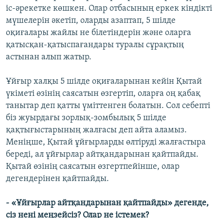
іс-әрекетке көшкен. Олар отбасының еркек кіндікті
мүшелерін әкетіп, оларды азаптап, 5 шілде
оқиғалары жайлы не білетіндерін және оларға
қатысқан-қатыспағандары туралы сұрақтың
астынан алып жатыр.
Ұйғыр халқы 5 шілде оқиғаларынан кейін Қытай
үкіметі өзінің саясатын өзгертіп, оларға оң қабақ
танытар деп қатты үміттенген болатын. Сол себепті
біз жуырдағы зорлық-зомбылық 5 шілде
қақтығыстарының жалғасы деп айта аламыз.
Меніңше, Қытай ұйғырларды өлтіруді жалғастыра
береді, ал ұйғырлар айтқандарынан қайтпайды.
Қытай өзінің саясатын өзгертпейінше, олар
дегендерінен қайтпайды.
- «Ұйғырлар айтқандарынан қайтпайды» дегенде,
сіз нені меңзейсіз? Олар не істемек?