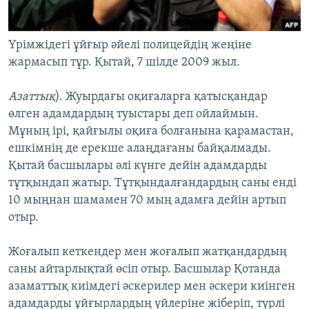
Үрімжідегі ұйғыр әйелі полицейдің жеңіне
жармасып тұр. Қытай, 7 шілде 2009 жыл.
Азаттық
). Жуырдағы оқиғаларға қатысқандар
өлген адамдардың туыстары деп ойлаймын.
Мұның ірі, қайғылы оқиға болғанына қарамастан,
ешкімнің де ерекше алаңдағаны байқалмады.
Қытай басшылары әлі күнге дейін адамдарды
тұтқындап жатыр. Тұтқындалғандардың саны енді
10 мыңнан шамамен 70 мың адамға дейін артып
отыр.
Жоғалып кеткендер мен жоғалып жатқандардың
саны айтарлықтай өсіп отыр. Басшылар Қотанда
азаматтық киімдегі әскерилер мен әскери киінген
адамдарды ұйғырлардың үйлеріне жіберіп, түрлі