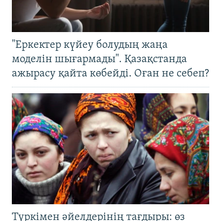
"Еркектер күйеу болудың жаңа
моделін шығармады". Қазақстанда
ажырасу қайта көбейді. Оған не себеп?
Түркімен әйелдерінің тағдыры: өз