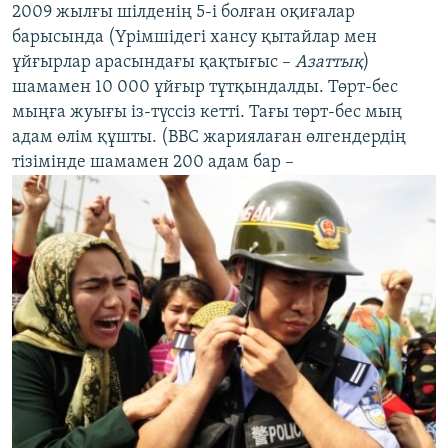
2009 жылғы шілденің 5-і болған оқиғалар
барысында (Үрімшідегі хансу қытайлар мен
ұйғырлар арасындағы қақтығыс –
Азаттық
)
шамамен 10 000 ұйғыр тұтқындалды. Төрт-бес
мыңға жуығы із-түссіз кетті. Тағы төрт-бес мың
адам өлім құшты. (BBC жариялаған өлгендердің
тізімінде шамамен 200 адам бар –