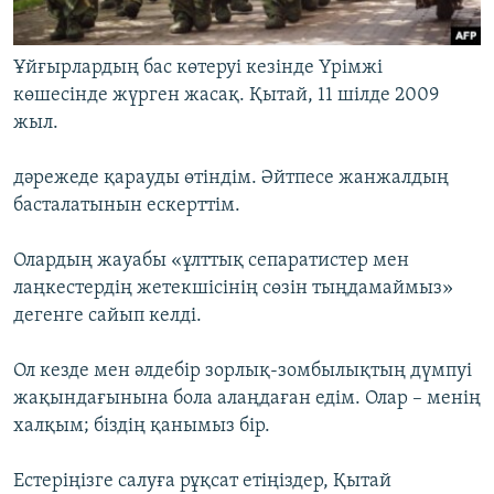
Ұйғырлардың бас көтеруі кезінде Үрімжі
көшесінде жүрген жасақ. Қытай, 11 шілде 2009
жыл.
дәрежеде қарауды өтіндім. Әйтпесе жанжалдың
басталатынын ескерттім.
Олардың жауабы «ұлттық сепаратистер мен
лаңкестердің жетекшісінің сөзін тыңдамаймыз»
дегенге сайып келді.
Ол кезде мен әлдебір зорлық-зомбылықтың дүмпуі
жақындағынына бола алаңдаған едім. Олар – менің
халқым; біздің қанымыз бір.
Естеріңізге салуға рұқсат етіңіздер, Қытай