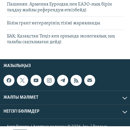
Пашинян: Армения Еуроодақ пен ЕАЭО-ның бірін
таңдау жайлы референдум өткізбейді
Білім грант иегерлерінің тізімі жарияланды
БАҚ: Қазақстан Теңіз кен орнында экологиялық заң
талабы сақталмаған дейді
ЖАЗЫЛЫҢЫЗ
ЖАЛПЫ МӘЛІМЕТ
НЕГІЗГІ БӨЛІМДЕР
Азат Еуропа / Азаттық радиосы © 2026, Inc. | Барлық