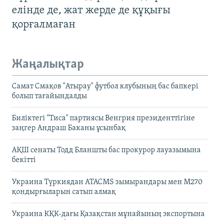
елінде де, жат жерде де құқығы
қорғалмаған
Жаңалықтар
Самат Смақов "Атырау" футбол клубының бас бапкері
болып тағайындалды
Биліктегі "Тиса" партиясы Венгрия президенттігіне
заңгер Андраш Баканы ұсынбақ
АҚШ сенаты Тодд Бланшты бас прокурор лауазымына
бекітті
Украина Түркиядан ATACMS зымырандары мен M270
қондырғыларын сатып алмақ
Украина КҚК-дағы Қазақстан мұнайының экспортына