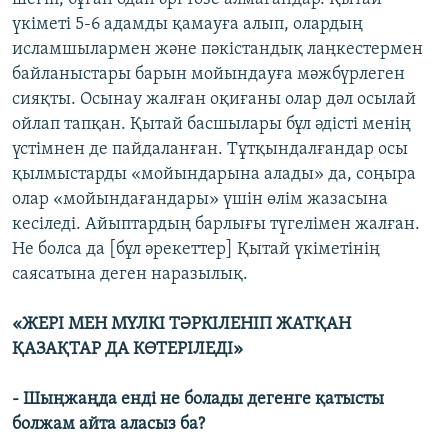
үкіметі 5-6 адамды қамауға алып, олардың
исламшылармен және пәкістандық лаңкестермен
байланыстары барын мойындауға мәжбүрлеген
сияқты. Осынау жалған оқиғаны олар дәл осылай
ойлап тапқан. Қытай басшылары бұл әдісті менің
үстімнен де пайдаланған. Тұтқындалғандар осы
қылмыстарды «мойындарына алады» да, соңыра
олар «мойындағандары» үшін өлім жазасына
кесіледі. Айыптардың барлығы түгелімен жалған.
Не болса да [бұл әрекеттер] Қытай үкіметінің
саясатына деген наразылық.
«ЖЕРІ МЕН МҮЛКІ ТӘРКІЛЕНІП ЖАТҚАН
ҚАЗАҚТАР ДА КӨТЕРІЛЕДІ»
- Шыңжаңда енді не болады дегенге қатысты
болжам айта аласыз ба?