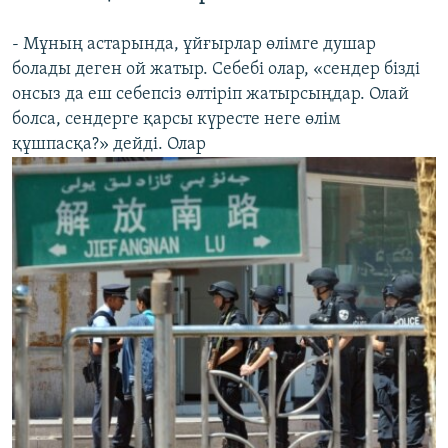
- Мұның астарында, ұйғырлар өлімге душар
болады деген ой жатыр. Себебі олар, «сендер бізді
онсыз да еш себепсіз өлтіріп жатырсыңдар. Олай
болса, сендерге қарсы күресте неге өлім
құшпасқа?» дейді. Олар