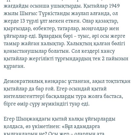
жағдайды осынша ушықтырды. Қытайлар 1949
жылы Шығыс Түркістанды жаулап алғанда, ол
жерде 13 түрлі ұлт мекен еткен. Олар қазақтар,
қырғыздар, өзбектер, татарлар, моңғолдар мен
ұйғырлар еді. Бұлардың бәрі – туыс, әрі осы жерге
тамыр жайған халықтар. Халықтың қалған бөлігі
қоныстанушылар болатын. Сол кездері хансу
қытайлар жергілікті тұрғындардың тек 2 пайызын
құраған.
Демократиялық көзқарас ұстанған, ақыл тоқтатқан
қытайлар да бар ғой. Егер осындай қытай
интеллигенттері басқаларды тура жолға бастаса,
бірге өмір сүру мүмкіндігі туар еді.
Егер Шыңжаңдағы қытай халқы ұйғырларды
қолдаса, өз үкіметінен: «Бұл адамдарға
қылғандарың не? Осы жер – олардың ата