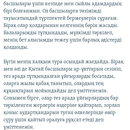
басшылары үшін кезінде мен сыйлы адамдардың
бірі болғанмын. Ол басшыларға төзімімді
тауысатындай түртпектей бермеулерін сұрағам.
Бірақ олар қолдарынан келгеннің бәрін жасады.
Балаларымды тұтқындады, мүлкімді тәркілеп,
менің бет алысымды тежеу үшін барлық әдістерді
қолданды.
Бүгін менің халқым тура осындай жағдайда. Бірақ
мен әлі де Қытай басшылары ар-ұяттарын сезініп,
тез арада тұтқындалған ұйғырларды босатады,
оларға жылы қабақ танытып, олардың тең
құқықтарын мойындайды деп үміттенемін.
Сонымен бірге, олар тез арада ұйғырлардың бар
тәркіленген жерлерін өздеріне қайтарып, зорлап
қоныс аудартқандарын туған өлкелерінде өмір
сүру үшін қайтып оралуға рұқсат етеді деп
үміттенемін.