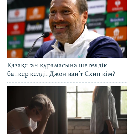
Қазақстан құрамасына шетелдік
бапкер келді. Джон ван’т Схип кім?