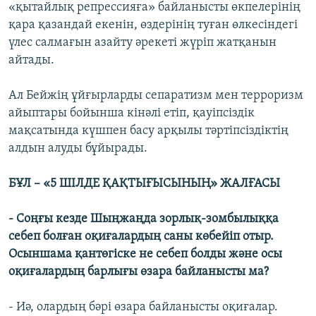
«қытайлық репрессияға» байланысты өкпелерінің
қара қазандай екенін, өздерінің туған өлкесіндегі
үлес салмағын азайту әрекеті жүріп жатқанын
айтады.
Ал Бейжің ұйғырларды сепаратизм мен терроризм
айыптары бойынша кінәлі етіп, қауіпсіздік
мақсатында күшпен басу арқылы тәртіпсіздіктің
алдын алуды бұйырады.
БҰЛ – «5 ШІЛДЕ ҚАҚТЫҒЫСЫНЫҢ» ЖАЛҒАСЫ
- Соңғы кезде Шыңжаңда зорлық-зомбылыққа
себеп болған оқиғалардың саны көбейіп отыр.
Осыншама қантөгіске не себеп болды және осы
оқиғалардың барлығы өзара байланысты ма?
- Иә, олардың бәрі өзара байланысты оқиғалар.