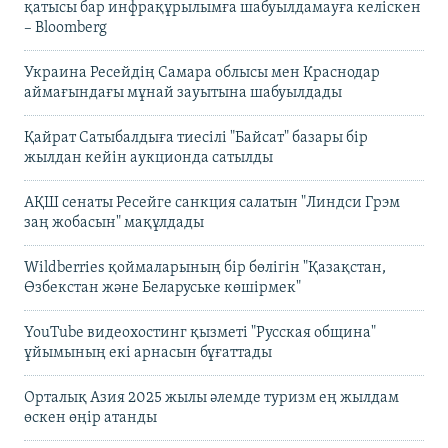
қатысы бар инфрақұрылымға шабуылдамауға келіскен
– Bloomberg
Украина Ресейдің Самара облысы мен Краснодар
аймағындағы мұнай зауытына шабуылдады
Қайрат Сатыбалдыға тиесілі "Байсат" базары бір
жылдан кейін аукционда сатылды
АҚШ сенаты Ресейге санкция салатын "Линдси Грэм
заң жобасын" мақұлдады
Wildberries қоймаларының бір бөлігін "Қазақстан,
Өзбекстан және Беларуське көшірмек"
YouTube видеохостинг қызметі "Русская община"
ұйымының екі арнасын бұғаттады
Орталық Азия 2025 жылы әлемде туризм ең жылдам
өскен өңір атанды