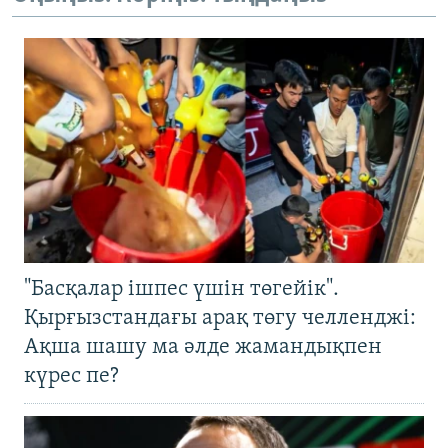
"Басқалар ішпес үшін төгейік".
Қырғызстандағы арақ төгу челленджі:
Ақша шашу ма әлде жамандықпен
күрес пе?