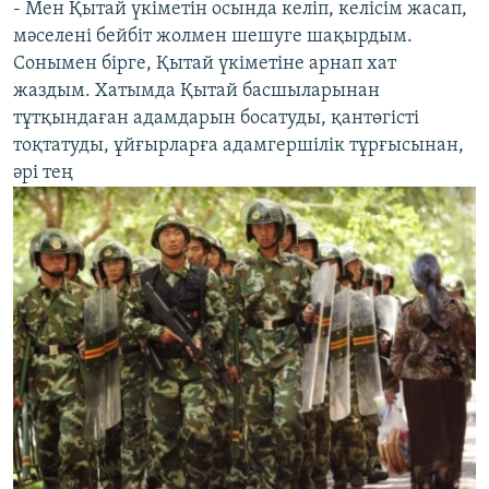
- Мен Қытай үкіметін осында келіп, келісім жасап,
мәселені бейбіт жолмен шешуге шақырдым.
Сонымен бірге, Қытай үкіметіне арнап хат
жаздым. Хатымда Қытай басшыларынан
тұтқындаған адамдарын босатуды, қантөгісті
тоқтатуды, ұйғырларға адамгершілік тұрғысынан,
әрі тең