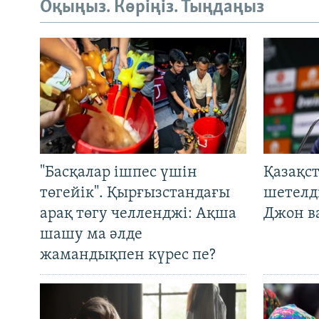
Оқыңыз. Көріңіз. Тыңдаңыз
"Басқалар ішпес үшін
Қазақс
төгейік". Қырғызстандағы
шетелді
арақ төгу челленджі: Ақша
Джон ва
шашу ма әлде
жамандықпен күрес пе?