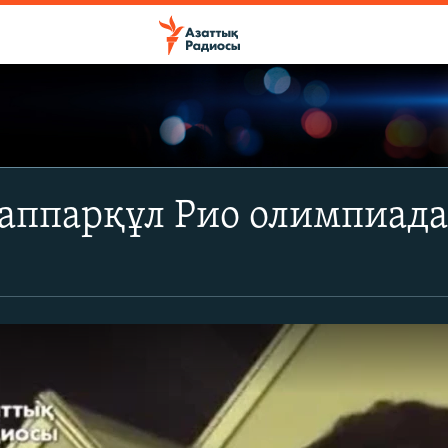
аппарқұл Рио олимпиада