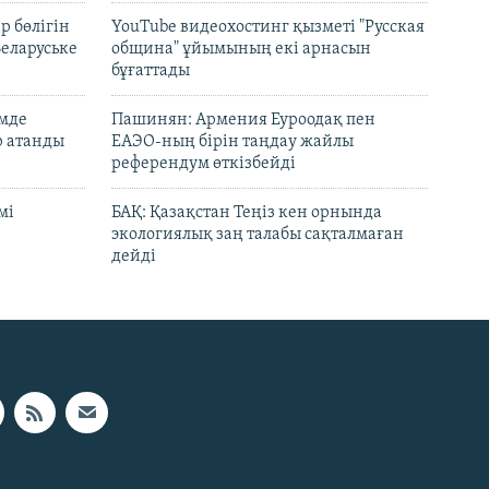
р бөлігін
YouTube видеохостинг қызметі "Русская
Беларуське
община" ұйымының екі арнасын
бұғаттады
емде
Пашинян: Армения Еуроодақ пен
р атанды
ЕАЭО-ның бірін таңдау жайлы
референдум өткізбейді
мі
БАҚ: Қазақстан Теңіз кен орнында
экологиялық заң талабы сақталмаған
дейді