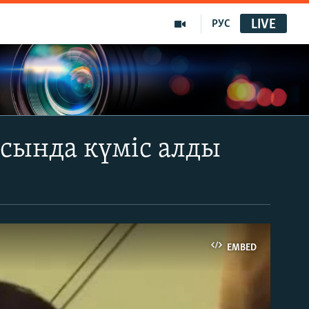
LIVE
РУС
сында күміс алды
EMBED