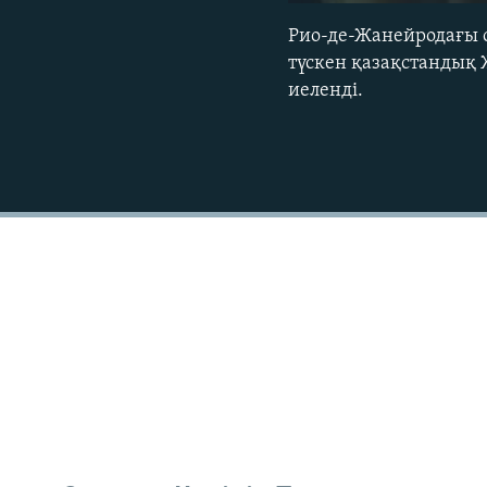
Рио-де-Жанейродағы о
түскен қазақстандық 
иеленді.