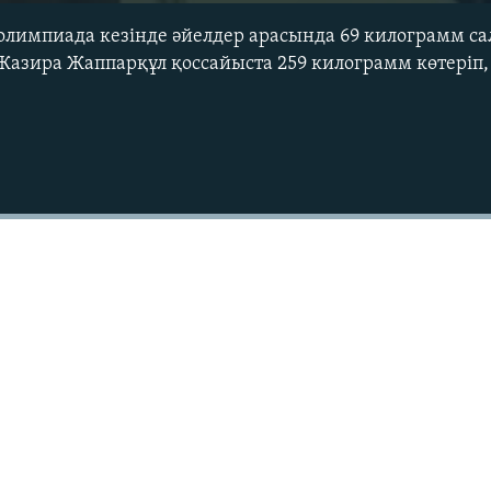
лимпиада кезінде әйелдер арасында 69 килограмм са
Жазира Жаппарқұл қоссайыста 259 килограмм көтеріп,