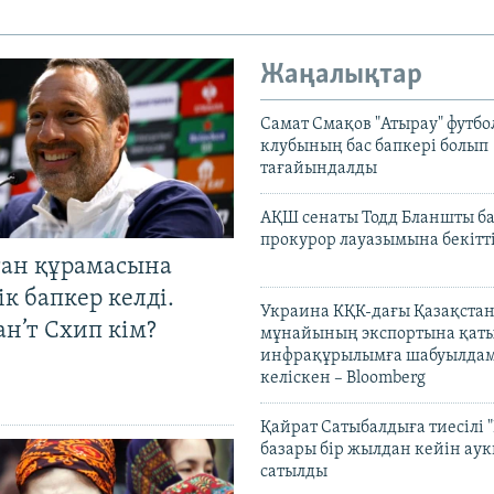
Жаңалықтар
Самат Смақов "Атырау" футбо
клубының бас бапкері болып
тағайындалды
АҚШ сенаты Тодд Бланшты ба
прокурор лауазымына бекітт
тан құрамасына
к бапкер келді.
Украина КҚК-дағы Қазақста
н’т Схип кім?
мұнайының экспортына қаты
инфрақұрылымға шабуылдам
келіскен – Bloomberg
Қайрат Сатыбалдыға тиесілі "
базары бір жылдан кейін ау
сатылды