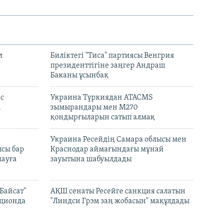
л
Биліктегі "Тиса" партиясы Венгрия
президенттігіне заңгер Андраш
Баканы ұсынбақ
с
Украина Түркиядан ATACMS
і
зымырандары мен M270
қондырғыларын сатып алмақ
н
Украина Ресейдің Самара облысы мен
сы бар
Краснодар аймағындағы мұнай
ауға
зауытына шабуылдады
Байсат"
АҚШ сенаты Ресейге санкция салатын
кционда
"Линдси Грэм заң жобасын" мақұлдады