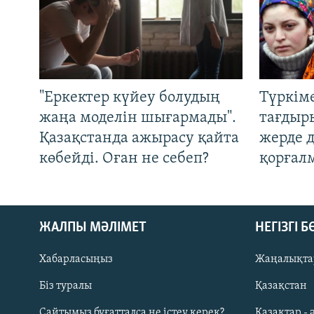
"Еркектер күйеу болудың
Түркім
жаңа моделін шығармады".
тағдыры
Қазақстанда ажырасу қайта
жерде 
көбейді. Оған не себеп?
қорғал
ЖАЛПЫ МӘЛІМЕТ
НЕГІЗГІ 
Русский
Хабарласыңыз
Жаңалықта
ЖАЗЫЛЫҢЫЗ
Біз туралы
Қазақстан
Сайтымыз бұғатталса не істеу керек?
Қазақтар - 