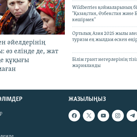
Wildberries қоймаларының бі
"Қазақстан, Өзбекстан және 
көшірмек"
Орталық Азия 2025 жылы әл
туризм ең жылдам өскен өңі
ен әйелдерінің
: өз елінде де, жат
де құқығы
Білім грант иегерлерінің тізі
жарияланды
маған
БӨЛІМДЕР
ЖАЗЫЛЫҢЫЗ
р
әлемде