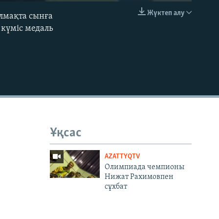
Жүктеп алу
лмақта сынға
EMBED
 күміс медаль
Ұқсас
AZATTYQTV
Олимпиада чемпионы
Нижат Раxимовпен
сұxбат