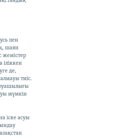
зақстандық
усь пен
қ, шаян
ес жемістер
а іліккен
уге де,
 алмауы тиіс.
шаруашылығы
луы мүмкін
на іске асуы
қындау
Қазақстан