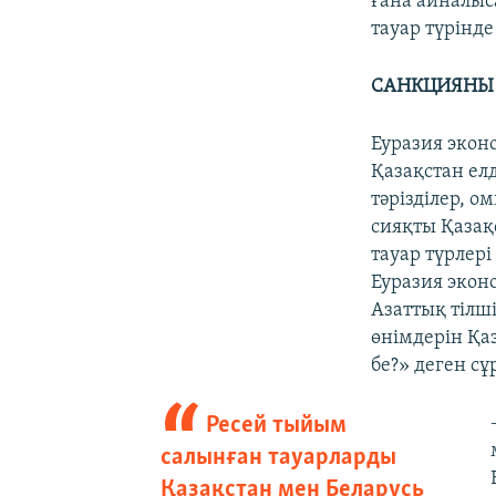
ғана айналыс
тауар түрінде
САНКЦИЯНЫ
Еуразия экон
Қазақстан елд
тәрізділер, о
сияқты Қазақс
тауар түрлері
Еуразия эконо
Азаттық тілш
өнімдерін Қа
бе?» деген с
Ресей тыйым
салынған тауарларды
Қазақстан мен Беларусь