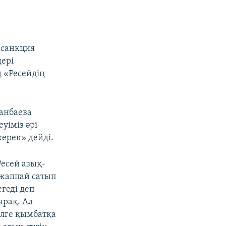
і санкция
ері
ң «Ресейдің
анбаева
уіміз әрі
керек» дейді.
Ресей азық-
 жаппай сатып
егеді деп
ырақ. Ал
елге қымбатқа