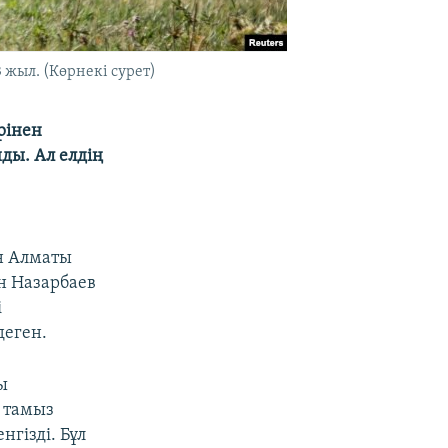
жыл. (Көрнекі сурет)
рінен
ды. Ал елдің
н Алматы
н Назарбаев
і
деген.
ы
 тамыз
гізді. Бұл