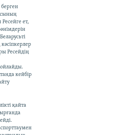
 берген
ғасының
Ресейге ет,
 өнімдерін
 Беларусьті
 кәсіпкерлер
ры Ресейдің
 ойлайды.
станда кейбір
айту
ікті қайта
тырғанда
ейді.
кспорттаумен