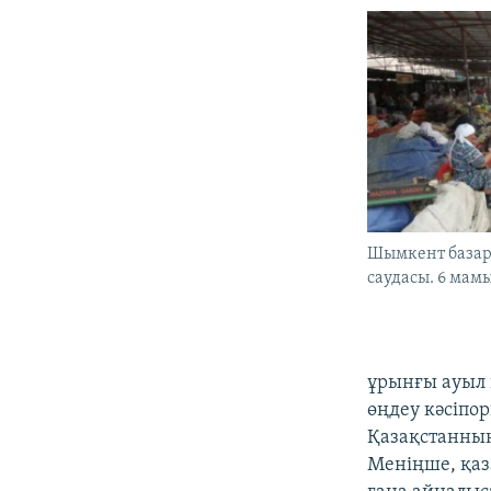
Шымкент базар
саудасы. 6 мам
ұрынғы ауыл 
өңдеу кәсіпор
Қазақстанның
Меніңше, қаз