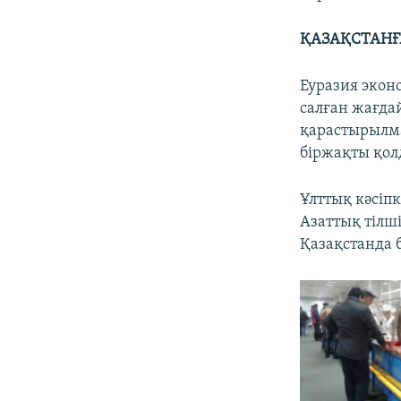
ҚАЗАҚСТАНҒ
Еуразия эконо
салған жағда
қарастырылма
біржақты қол
Ұлттық кәсіп
Азаттық тілші
Қазақстанда 