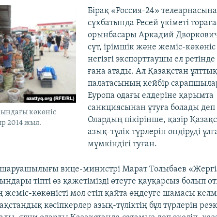
Бірақ «Россия-24» телеарнасына
сұхбатында Ресей үкіметі төра
орынбасары Аркадий Дворкович 
сүт, ірімшік және жеміс-көкөніс
негізгі экспорттаушы ел ретінде
ғана атады. Ал Қазақстан ұлттық
палатасының кейбір сарапшыла
Еуропа одағы елдеріне қарымта
санкциясынан ұтуға болады деп
ындағы көкөніс
Олардың пікірінше, қазір Қазақ
ыр 2014 жыл.
азық-түлік түрлерін өндіруді ұлғ
мүмкіндігі туған.
шаруашылығы вице-министрі Марат Толыбаев «Жергіл
ындары тіпті өз қажетімізді өтеуге қауқарсыз болып о
 жеміс-көкөністі мол етіп қайта өңдеуге шамасы келм
ақстандық кәсіпкерлер азық-түліктің бұл түрлерін реэ