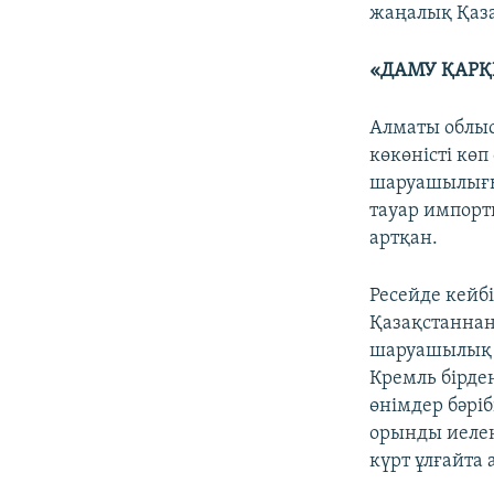
жаңалық Қаза
«ДАМУ ҚАРҚ
Алматы облыс
көкөністі көп
шаруашылығы
тауар импорт
артқан.
Ресейде кейб
Қазақстаннан
шаруашылық ө
Кремль бірде
өнімдер бәрі
орынды иелен
күрт ұлғайта