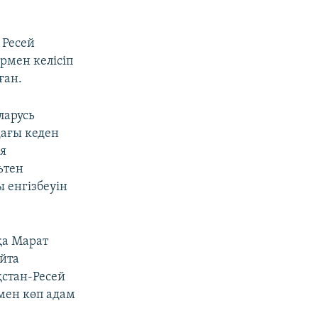
 Ресей
ермен келісіп
ған.
ларусь
дағы кеден
ия
ьтен
 енгізбеуін
қа Марат
айта
қстан-Ресей
мен көп адам