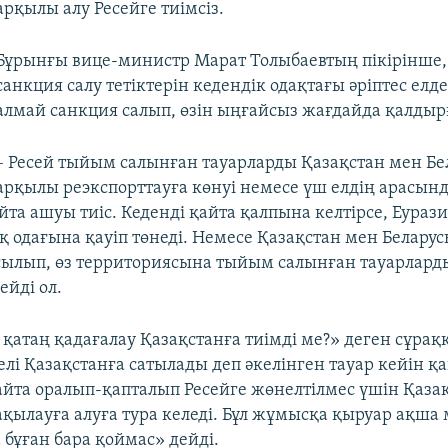
арқылы алу Ресейге тиімсіз.
Бұрынғы вице-министр Марат Толыбаевтың пікірінше,
санкция салу тетіктерін кедендік одақтағы әріптес елд
алмай санкция салып, өзін ыңғайсыз жағдайда қалдыр
– Ресей тыйым салынған тауарларды Қазақстан мен Бе
арқылы реэкспорттауға көнуі немесе үш елдің арасын
йта ашуы тиіс. Кеденді қайта қалпына келтірсе, Еураз
 одағына қауіп төнеді. Немесе Қазақстан мен Беларус
сылып, өз территориясына тыйым салынған тауарларды
дейді ол.
 қатаң қадағалау Қазақстанға тиімді ме?» деген сұрақ
лі Қазақстанға сатылады деп әкелінген тауар кейін қ
қайта оралып-қапталып Ресейге жөнелтілмес үшін Қаза
қылауға алуға тура келеді. Бұл жұмысқа қыруар ақша 
 бұған бара қоймас» дейді.