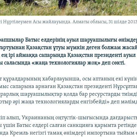
 Нұртілеумен Асы жайлауында. Алматы облысы, 31 шілде 2013 
арапшылар Батыс елдерінің ауыл шаруашылығы өнімде
 тартуынан Қазақстан ұтуы мүмкін деген болжам жасай
і ең ірі аймаққа сапарында Қазақстан президенті ауыл
саласында «жаңа технологиялар жоқ» деп сөкті.
т құралдарының хабарлауынша, осы аптаның екі күні
ыс сапарына арнаған Қазақстан президенті Нұрсұлта
аграрлық шаруашылықтар қолда бар ресурстарды тиімд
отыр әрі жаңа технологияларды енгізбейді» деп мәлім
іп алып, Украинаның оңтүстік-шығысында дағдарыст
үшін Батыс елдері салған санкцияға қарымта ретінде
да Кремль негізгі тамақ өнімдері импортына тыйым ен