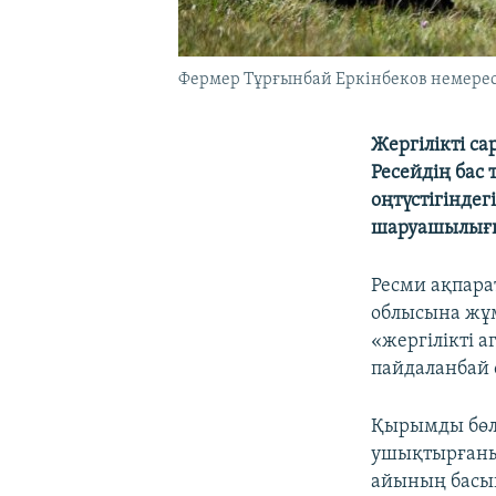
Фермер Тұрғынбай Еркінбеков немересі
Жергілікті с
Ресейдің бас
оңтүстігіндег
шаруашылығы 
Ресми ақпара
облысына жұм
«жергілікті 
пайдаланбай 
Қырымды бөл
ушықтырғаны 
айының басын