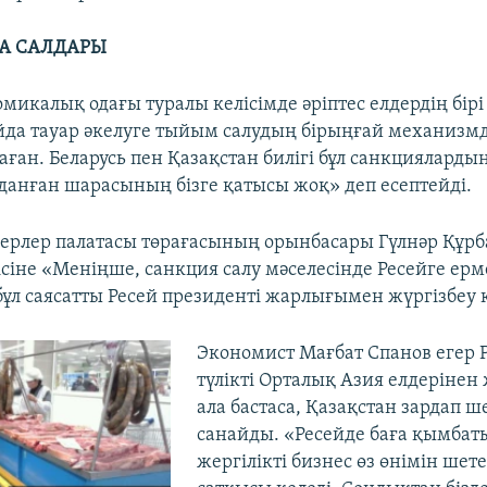
А САЛДАРЫ
микалық одағы туралы келісімде әріптес елдердің бір
йда тауар әкелуге тыйым салудың бірыңғай механизмд
ған. Беларусь пен Қазақстан билігі бұл санкцияларды
данған шарасының бізге қатысы жоқ» деп есептейді.
керлер палатасы төрағасының орынбасары Гүлнәр Құрб
сіне «Меніңше, санкция салу мәселесінде Ресейге ерме
бұл саясатты Ресей президенті жарлығымен жүргізбеу 
Экономист Мағбат Спанов егер 
түлікті Орталық Азия елдерінен
ала бастаса, Қазақстан зардап ш
санайды. «Ресейде баға қымбат
жергілікті бизнес өз өнімін шет