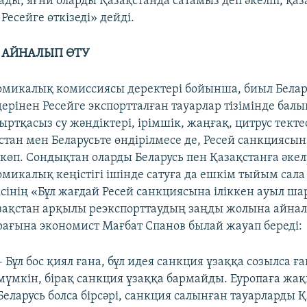
ады, яғни оларды Қазақстанда сатамыз деп әкеліп, қа
 Ресейге өткізеді» дейді.
 АЙНАЛЫП ӨТУ
омикалық комиссиясы деректері бойынша, биыл Белар
ерінен Ресейге экспортталған тауарлар тізімінде балы
мыртқасыз су жәндіктері, ірімшік, жаңғақ, цитрус тект
тан мен Беларусьте өндірілмесе де, Ресей санкциясын
 көп. Сондықтан оларды Беларусь пен Қазақстанға әкел
микалық кеңістігі ішінде сатуға да ешкім тыйым сала
ісінің «Бұл жағдай Ресей санкциясына іліккен ауыл 
зақстан арқылы реэкспорттаудың заңды жолына айна
ұрағына экономист Мағбат Спанов былай жауап береді:
– Бұл бос қиял ғана, бұл идея санкция ұзаққа созылса ға
мүмкін, бірақ санкция ұзаққа бармайды. Еуропаға жа
Беларусь болса бірсәрі, санкция салынған тауарларды 