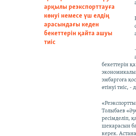
арқылы реэкспорттауға
көнуі немесе үш елдің
арасындағы кеден
бекеттерін қайта ашуы
тиіс
бекеттерін қа
экономикалық
эмбаргоға қо
өтінуі тиіс, - 
«Реэкспортты
Толыбаев «Әуе
ресімделіп, 
шекарасын ба
керек. Астана