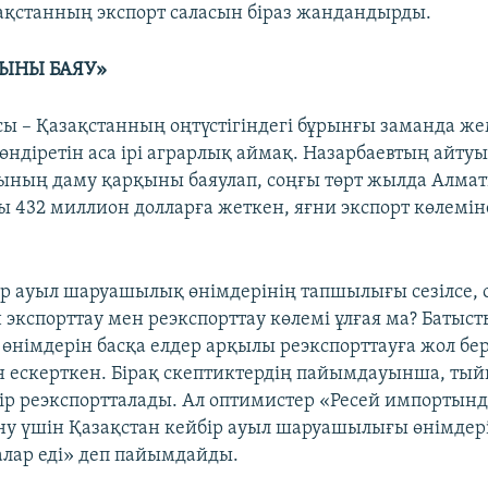
қстанның экспорт саласын біраз жандандырды.
ЫНЫ БАЯУ»
ы – Қазақстанның оңтүстігіндегі бұрынғы заманда же
 өндіретін аса ірі аграрлық аймақ. Назарбаевтың айту
ның даму қарқыны баяулап, соңғы төрт жылда Алма
ы 432 миллион долларға жеткен, яғни экспорт көлемін
ір ауыл шаруашылық өнімдерінің тапшылығы сезілсе, 
 экспорттау мен реэкспорттау көлемі ұлғая ма? Батыс
німдерін басқа елдер арқылы реэкспорттауға жол бе
н ескерткен. Бірақ скептиктердің пайымдауынша, ты
бір реэкспортталады. Ал оптимистер «Ресей импортынд
у үшін Қазақстан кейбір ауыл шаруашылығы өнімдері
 алар еді» деп пайымдайды.