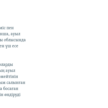
міс пен
ынша, ауыл
ты облысында
ен үш есе
оларды
тың ауыл
рмейтінін
йым салынған
а босаған
н өндіруді