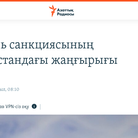
ь санкциясының
стандағы жаңғырығы
ыл, 08:10
VPN-сіз оқу