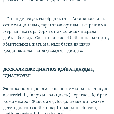
– Оның денсаулығы бірқалыпты. Астана қалалық
сот медициналық сараптама орталығы сараптама
жүргізіп жатыр. Қорытындысы жақын арада
дайын болады. Соның нәтижесі бойынша ол тергеу
абақтысында жата ма, әлде басқа да шара
қолданыла ма – анықталады, - дейді ол.
ДОСҚАЛИЕВКЕ ДИАГНОЗ ҚОЙҒАНДАРДЫҢ
"ДИАГНОЗЫ"
Экономикалық қылмыс және жемқорлықпен күрес
агенттігінің (қаржы полициясы) төрағасы Қайрат
Қожамжаров Жақсылық Досқалиевке «инсульт»
деген диагноз қойған дәрігерлердің ісін сотқа