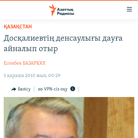
Accessibility
links
Skip
ҚАЗАҚСТАН
to
ЖАҢАЛЫҚТАР
Досқалиевтің денсаулығы дауға
main
САЯСАТ
content
айналып отыр
AZATTYQTV
Skip
to
Есенбек БАЗАРҚҰЛ
ҚАҢТАР ОҚИҒАСЫ
main
5 қараша 2010 жыл, 00:29
АДАМ ҚҰҚЫҚТАРЫ
Navigation
Skip
ӘЛЕУМЕТ
Бөлісу
VPN-сіз оқу
to
ӘЛЕМ
Search
АРНАЙЫ ЖОБАЛАР
Русский