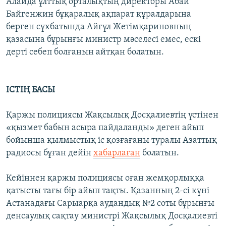
Алайда ұлттық орталықтың директоры Абай
Байгенжин бұқаралық ақпарат құралдарына
берген сұхбатында Айгүл Жетімқариновның
қазасына бұрынғы министр мәселесі емес, ескі
дерті себеп болғанын айтқан болатын.
ІСТІҢ БАСЫ
Қаржы полициясы Жақсылық Досқалиевтің үстінен
«қызмет бабын асыра пайдаланды» деген айып
бойынша қылмыстық іс қозғағаны туралы Азаттық
радиосы бұған дейін
хабарлаған
болатын.
Кейіннен қаржы полициясы оған жемқорлыққа
қатысты тағы бір айып тақты. Қазанның 2-сі күні
Астанадағы Сарыарқа аудандық №2 соты бұрынғы
денсаулық сақтау министрі Жақсылық Досқалиевті