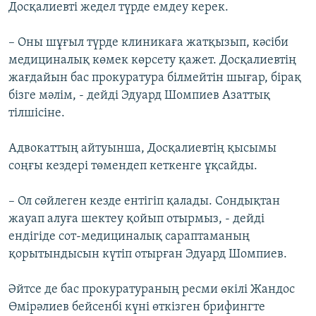
Досқалиевті жедел түрде емдеу керек.
– Оны шұғыл түрде клиникаға жатқызып, кәсіби
медициналық көмек көрсету қажет. Досқалиевтің
жағдайын бас прокуратура білмейтін шығар, бірақ
бізге мәлім, - дейді Эдуард Шомпиев Азаттық
тілшісіне.
Адвокаттың айтуынша, Досқалиевтің қысымы
соңғы кездері төмендеп кеткенге ұқсайды.
– Ол сөйлеген кезде ентігіп қалады. Сондықтан
жауап алуға шектеу қойып отырмыз, - дейді
ендігіде сот-медициналық сараптаманың
қорытындысын күтіп отырған Эдуард Шомпиев.
Әйтсе де бас прокуратураның ресми өкілі Жандос
Өмірәлиев бейсенбі күні өткізген брифингте