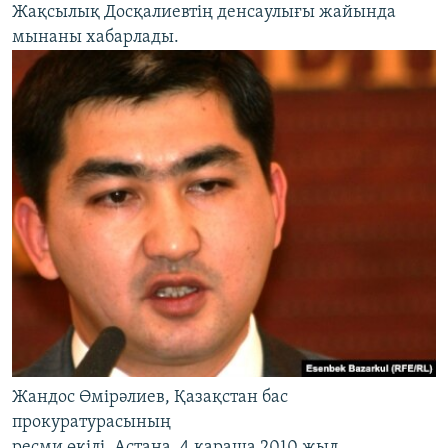
Жақсылық Досқалиевтің денсаулығы жайында
мынаны хабарлады.
Жандос Өмірәлиев, Қазақстан бас
прокуратурасының
ресми өкілі. Aстана, 4 қараша 2010 жыл.