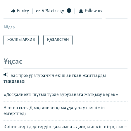
Бөлісу
VPN-сіз оқу
Follow us
Айдар
ЖАЛПЫ АРХИВ
ҚАЗАҚСТАН
Ұқсас
Бас прокуратураның өкілі айтқан жайттарды
тыңдаңыз
«Досқалиевті шұғыл түрде ауруханаға жатқызу керек»
Астана соты Досқалиевті қамауда ұстау шешімін
өзгертпеді
Әріптестері дәрігердің қазасына «Досқалиев ісінің қатысы