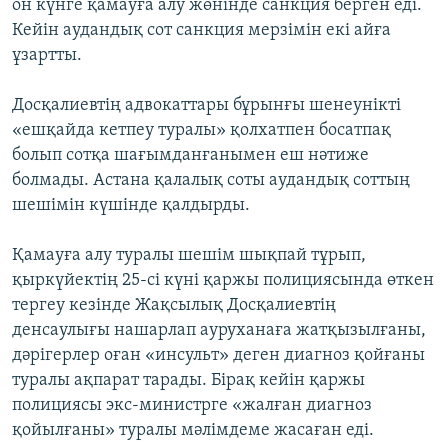
он күнге қамауға алу жөнінде санкция берген еді.
Кейін аудандық сот санкция мерзімін екі айға
ұзартты.
Досқалиевтің адвокаттары бұрынғы шенеунікті
«ешқайда кетпеу туралы» қолхатпен босатпақ
болып сотқа шағымданғанымен еш нәтиже
болмады. Астана қалалық соты аудандық соттың
шешімін күшінде қалдырды.
Қамауға алу туралы шешім шықпай тұрып,
қыркүйектің 25-сі күні қаржы полициясында өткен
тергеу кезінде Жақсылық Досқалиевтің
денсаулығы нашарлап ауруханаға жатқызылғаны,
дәрігерлер оған «инсульт» деген диагноз қойғаны
туралы ақпарат тарады. Бірақ кейін қаржы
полициясы экс-министрге «жалған диагноз
қойылғаны» туралы мәлімдеме жасаған еді.