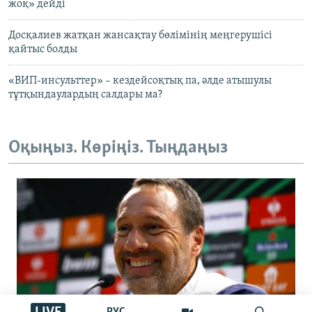
жоқ» дейді
Досқалиев жатқан жансақтау бөлімінің меңгерушісі
қайтыс болды
«ВИП-инсульттер» – кездейсоқтық па, әлде атышулы
тұтқындаулардың салдары ма?
Оқыңыз. Көріңіз. Тыңдаңыз