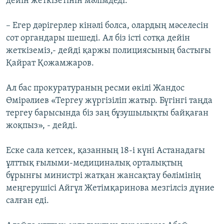
дейін жеткізетінін мәлімдеді.
– Егер дәрігерлер кінәлі болса, олардың мәселесін
сот органдары шешеді. Ал біз істі сотқа дейін
жеткіземіз,- дейді қаржы полициясының бастығы
Қайрат Қожамжаров.
Ал бас прокуратураның ресми өкілі Жандос
Өмірәлиев «Тергеу жүргізіліп жатыр. Бүгінгі таңда
тергеу барысында біз заң бұзушылықты байқаған
жоқпыз», - дейді.
Еске сала кетсек, қазанның 18-і күні Астанадағы
ұлттық ғылыми-медициналық орталықтың
бұрынғы министрі жатқан жансақтау бөлімінің
меңгерушісі Айгүл Жетімқаринова мезгілсіз дүние
салған еді.