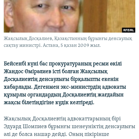
ЖАЗЫЛЫҢЫЗ
Басқа тілдерде
Жақсылық Досқалиев, Қазақстанның бұрынғы денсаулық
сақтау министрі. Астана, 5 қазан 2009 жыл.
Бейсенбі күні бас прокуратураның ресми өкілі
Жандос Өмірәлиев істі болған Жақсылық
Досқалиевтің денсаулығы бірқалыпты екенін
хабарлады. Дегенмен экс-министрдің адвокаты
құзырлы органдардың Досқалиевтің жағдайын
жақсы білетіндігіне күдік келтіреді.
Жақсылық Досқалиевтің адвокаттарының бірі
Эдуард Шомпиев бұрынғы шенеуніктің денсаулығы
әлі де болса нашар дейді. Оның пікірінше