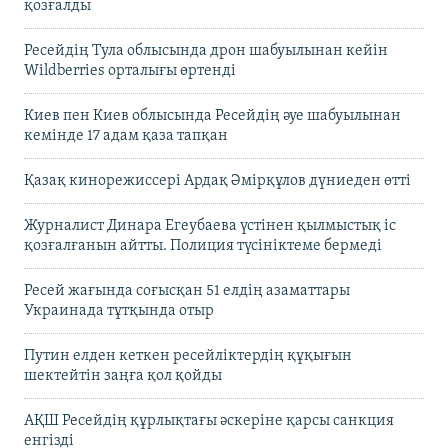
қозғалды
Ресейдің Тула облысында дрон шабуылынан кейін
Wildberries орталығы өртенді
Киев пен Киев облысында Ресейдің әуе шабуылынан
кемінде 17 адам қаза тапқан
Қазақ кинорежиссері Ардақ Әмірқұлов дүниеден өтті
Журналист Динара Егеубаева үстінен қылмыстық іс
қозғалғанын айтты. Полиция түсініктеме бермеді
Ресей жағында соғысқан 51 елдің азаматтары
Украинада тұтқында отыр
Путин елден кеткен ресейліктердің құқығын
шектейтін заңға қол қойды
АҚШ Ресейдің құрлықтағы әскеріне қарсы санкция
енгізді