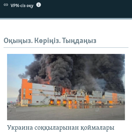
VPN-сіз оқу
Оқыңыз. Көріңіз. Тыңдаңыз
Украина соққыларынан қоймалары