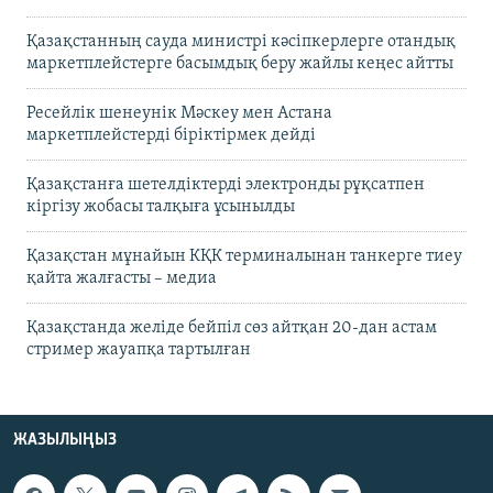
Қазақстанның сауда министрі кәсіпкерлерге отандық
маркетплейстерге басымдық беру жайлы кеңес айтты
Ресейлік шенеунік Мәскеу мен Астана
маркетплейстерді біріктірмек дейді
Қазақстанға шетелдіктерді электронды рұқсатпен
кіргізу жобасы талқыға ұсынылды
Қазақстан мұнайын КҚК терминалынан танкерге тиеу
қайта жалғасты – медиа
Қазақстанда желіде бейпіл сөз айтқан 20-дан астам
стример жауапқа тартылған
ЖАЗЫЛЫҢЫЗ