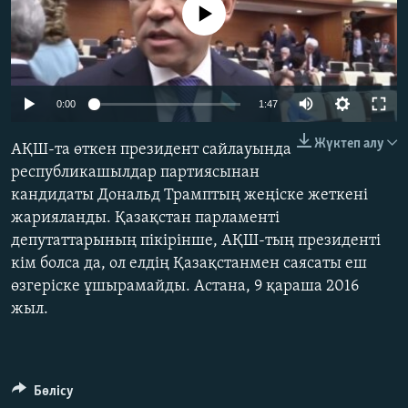
No media source currently available
ЖАЗЫЛЫҢЫЗ
Басқа тілдерде
0:00
1:47
Жүктеп алу
АҚШ-та өткен президент сайлауында
республикашылдар партиясынан
кандидаты Дональд Трамптың жеңіске жеткені
жарияланды. Қазақстан парламенті
депутаттарының пікірінше, АҚШ-тың президенті
кім болса да, ол елдің Қазақстанмен саясаты еш
өзгеріске ұшырамайды. Астана, 9 қараша 2016
жыл.
Бөлісу