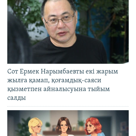
Сот Ермек Нарымбаевты екі жарым
жылға қамап, қоғамдық-саяси
қызметпен айналысуына тыйым
салды