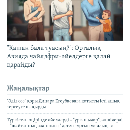
"Қашан бала туасың?": Орталық
Азияда чайлдфри-әйелдерге қалай
қарайды?
Жаңалықтар
"Әділ сөз" қоры Динара Егеубаеваға қатысты істі ашық
тергеуге шақырды
Түркістан өңірінде әйелдерді – "ұрғашылар", әншілерді
– "шайтанның азаншысы" деген тұрғын ұсталып, іс