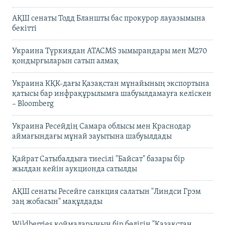
АҚШ сенаты Тодд Бланшты бас прокурор лауазымына
бекітті
Украина Түркиядан ATACMS зымырандары мен M270
қондырғыларын сатып алмақ
Украина КҚК-дағы Қазақстан мұнайының экспортына
қатысы бар инфрақұрылымға шабуылдамауға келіскен
– Bloomberg
Украина Ресейдің Самара облысы мен Краснодар
аймағындағы мұнай зауытына шабуылдады
Қайрат Сатыбалдыға тиесілі "Байсат" базары бір
жылдан кейін аукционда сатылды
АҚШ сенаты Ресейге санкция салатын "Линдси Грэм
заң жобасын" мақұлдады
Wildberries қоймаларының бір бөлігін "Қазақстан,