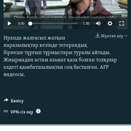
ЖАЗЫЛЫҢЫЗ
0:00
1:35
Басқа тілдерде
Жүктеп алу
Иранда жалғасып жатқан
наразылықтар кезінде тегерандық
бірнеше тұрғын тұрмыстары туралы айтады.
Жиырмадан астам азамат қаза болған толқулар
елдегі қымбатшылықтан соң басталған. AFP
видеосы.
Бөлісу
VPN-сіз оқу