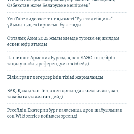
Өзбекстан және Беларуське көшірмек"
YouTube видеохостинг қызметі "Русская община"
ұйымының екі арнасын бұғаттады
Орталық Азия 2025 жылы әлемде туризм ең жылдам
өскен өңір атанды
Пашинян: Армения Еуроодақ пен ЕАЭО-ның бірін
таңдау жайлы референдум өткізбейді
Білім грант иегерлерінің тізімі жарияланды
БАҚ: Қазақстан Теңіз кен орнында экологиялық заң
талабы сақталмаған дейді
Ресейдің Екатеринбург қаласында дрон шабуылынан
соң Wildberries қоймасы өртенді