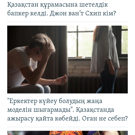
Қазақстан құрамасына шетелдік
бапкер келді. Джон ван’т Схип кім?
"Еркектер күйеу болудың жаңа
моделін шығармады". Қазақстанда
ажырасу қайта көбейді. Оған не себеп?