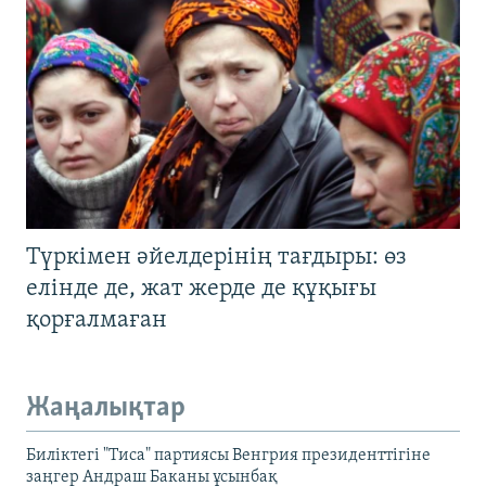
Түркімен әйелдерінің тағдыры: өз
елінде де, жат жерде де құқығы
қорғалмаған
Жаңалықтар
Биліктегі "Тиса" партиясы Венгрия президенттігіне
заңгер Андраш Баканы ұсынбақ