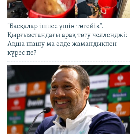
"Басқалар ішпес үшін төгейік".
Қырғызстандағы арақ төгу челленджі:
Ақша шашу ма әлде жамандықпен
күрес пе?