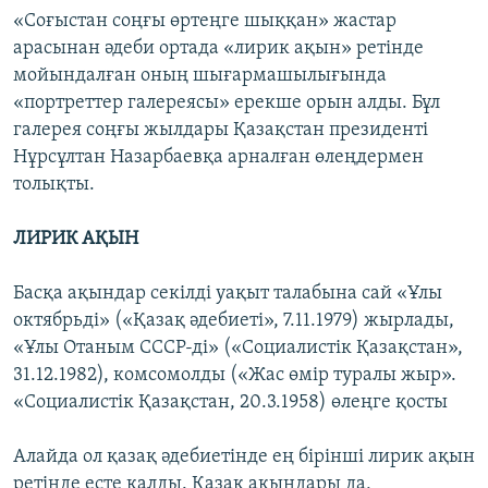
«Соғыстан соңғы өртеңге шыққан» жастар
арасынан әдеби ортада «лирик ақын» ретінде
мойындалған оның шығармашылығында
«портреттер галереясы» ерекше орын алды. Бұл
галерея соңғы жылдары Қазақстан президенті
Нұрсұлтан Назарбаевқа арналған өлеңдермен
толықты.
ЛИРИК АҚЫН
Басқа ақындар секілді уақыт талабына сай «Ұлы
октябрьді» («Қазақ әдебиеті», 7.11.1979) жырлады,
«Ұлы Отаным СССР-ді» («Социалистік Қазақстан»,
31.12.1982), комсомолды («Жас өмір туралы жыр».
«Социалистік Қазақстан, 20.3.1958) өлеңге қосты
Алайда ол қазақ әдебиетінде ең бірінші лирик ақын
ретінде есте қалды. Қазақ ақындары да,