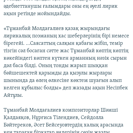
әдебиеттанушы ғалымдары оны ең әуелі лирик
ақын ретінде мойындайды.
«Тұманбай Молдағалиев қазақ жырындағы
лирикалық поэманың хас шеберлерінің бірі немесе
бірегейі. ...Саясаттың салқын қабағы жібіп, темір
тізгін сәл босаған сәтте жас Тұманбай көптің көптің
көкейіндегі көптен күткен арманның нәзік сырын
дәл баса білді. Оның тонды жарып шыққан
бәйшешектей қарымды да қызулы жырлары
шынында да өлең өлкесіне көктем шуағын алып
келген құбылыс болды» деп жазады ақын Несіпбек
Айтұлы.
Тұманбай Молдағалиев композиторлар Шәмші
Қалдаяқов, Нұрғиса Тілендиев, Сейдолла
Бәйтереков, Әсет Бейсеуовтердің халық арасында
кең тараған бірқатар әндерінің сөзін жазды.