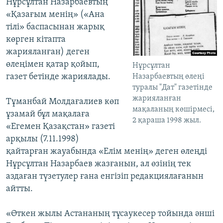
Нұрсұлтан Назарбаевтың
«Қазағым менің» («Ана
тілі» баспасынан жарық
көрген кітапта
жарияланған) деген
өлеңімен қатар қойып,
Нұрсұлтан
газет бетінде жариялады.
Назарбаевтың өлеңі
туралы "Дат" газетінде
жарияланған
Тұманбай Молдағалиев көп
мақаланың көшірмесі,
ұзамай бұл мақалаға
2 қараша 1998 жыл.
«Егемен Қазақстан» газеті
арқылы (7.11.1998)
қайтарған жауабында «Елім менің» деген өлеңді
Нұрсұлтан Назарбаев жазғанын, ал өзінің тек
аздаған түзетулер ғана енгізіп редакциялағанын
айтты.
«Өткен жылы Астананың тұсаукесер тойында әнші