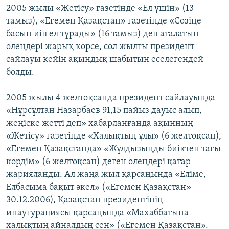
2005 жылы «Жетісу» газетінде «Ел үшін» (13
тамыз), «Егемен Қазақстан» газетінде «Сөзіңе
басын иіп ел тұрады» (16 тамыз) деп аталатын
өлеңдері жарық көрсе, сол жылғы президент
сайлауы кейін ақындық шабытын еселегендей
болды.
2005 жылы 4 желтоқсанда президент сайлауында
«Нұрсұлтан Назарбаев 91,15 пайыз дауыс алып,
жеңіске жетті деп» хабарланғанда ақынның
«Жетісу» газетінде «Халықтың ұлы» (6 желтоқсан),
«Егемен Қазақстанда» «Жұлдызыңды биіктен тағы
көрдім» (6 желтоқсан) деген өлеңдері қатар
жарияланды. Ал жаңа жыл қарсаңында «Еліме,
Елбасыма бақыт әкел» («Егемен Қазақстан»
30.12.2006), Қазақстан президентінің
инаугурациясы қарсаңында «Махаббатына
халықтың айналдың сен» («Егемен Қазақстан».