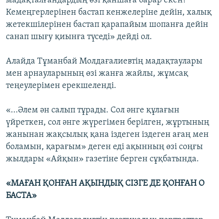
мадақталғандардың өзі қаншаға барар екен?
Кемеңгерлерінен бастап кенжелеріне дейін, халық
жетекшілерінен бастап қарапайым шопанға дейін
санап шығу қиынға түседі» дейді ол.
Алайда Тұманбай Молдағалиевтің мадақтаулары
мен арнауларының өзі жанға жайлы, жұмсақ
теңеулерімен ерекшеленді.
«...Әлем ән салып тұрады. Сол әнге құлағын
үйреткен, сол әнге жүрегімен берілген, жұртының
жанынан жақсылық қана іздеген іздеген ағаң мен
боламын, қарағым» деген еді ақынның өзі соңғы
жылдары «Айқын» газетіне берген сұқбатында.
«МАҒАН ҚОНҒАН АҚЫНДЫҚ СІЗГЕ ДЕ ҚОНҒАН О
БАСТА»