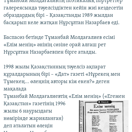
Тұманбай Молдағаливтің поэтикалық портреттер
галереясында тәуелсіздіктен кейін жиі кездесетін
образдардың бірі – Қазақстанды 1989 жылдан
басқарып келе жатқан Нұрсұлтан Назарбаев еді.
Баспасөз бетінде Тұманбай Молдағалиев есімі
«Елім менің» әнінің сөзіне орай алғаш рет
Нұрсұлтан Назарбаевпен бірге аталды.
1998 жылы Қазақстанның тәуелсіз ақпарат
құралдарының бірі – «Дат» газеті «Нұрекең мен
Тұмекең... өлеңнің авторы кім екен?» деген
мақалада
Тұманбай Молдағалиевтің «Елім менің» («Егемен
Қазақстан» газетінің
1996
жылы 6 наурыздағы
нөмірінде жарияланған)
деп аталатын өлеңін