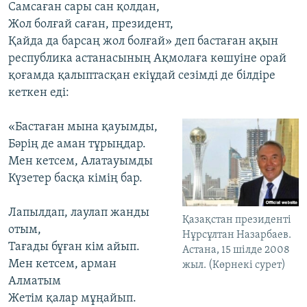
Самсаған сары сан қолдан,
Жол болғай саған, президент,
Қайда да барсаң жол болғай» деп бастаған ақын
республика астанасының Ақмолаға көшуіне орай
қоғамда қалыптасқан екіұдай сезімді де білдіре
кеткен еді:
«Бастаған мына қауымды,
Бәрің де аман тұрыңдар.
Мен кетсем, Алатауымды
Күзетер басқа кімің бар.
Лапылдап, лаулап жанды
Қазақстан президенті
отым,
Нұрсұлтан Назарбаев.
Тағады бұған кім айып.
Астана, 15 шілде 2008
Мен кетсем, арман
жыл. (Көрнекі сурет)
Алматым
Жетім қалар мұңайып.