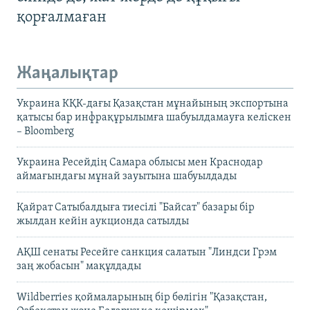
қорғалмаған
Жаңалықтар
Украина КҚК-дағы Қазақстан мұнайының экспортына
қатысы бар инфрақұрылымға шабуылдамауға келіскен
– Bloomberg
Украина Ресейдің Самара облысы мен Краснодар
аймағындағы мұнай зауытына шабуылдады
Қайрат Сатыбалдыға тиесілі "Байсат" базары бір
жылдан кейін аукционда сатылды
АҚШ сенаты Ресейге санкция салатын "Линдси Грэм
заң жобасын" мақұлдады
Wildberries қоймаларының бір бөлігін "Қазақстан,