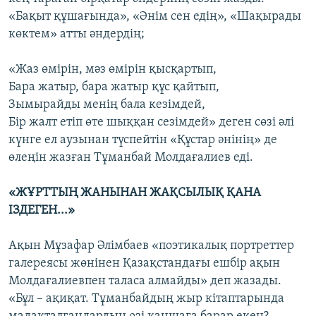
«Бақыт құшағында», «Әнім сен едің», «Шақырады
көктем» атты әндердің;
«Жаз өмірін, мәз өмірін қысқартып,
Бара жатыр, бара жатыр құс қайтып,
Зымырайды менің бала кезімдей,
Бір жалт етіп өте шыққан сезімдей» деген сөзі әлі
күнге ел аузынан түспейтін «Құстар әнінің» де
өлеңін жазған Тұманбай Молдағалиев еді.
«ЖҰРТТЫҢ ЖАНЫНАН ЖАҚСЫЛЫҚ ҚАНА
ІЗДЕГЕН...»
Ақын Мұзафар Әлімбаев «поэтикалық портреттер
галереясы жөнінен Қазақстандағы ешбір ақын
Молдағалиевпен таласа алмайды» деп жазады.
«Бұл – ақиқат. Тұманбайдың жыр кітаптарында