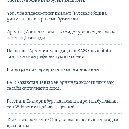
Өзбекстан және Беларуське көшірмек"
YouTube видеохостинг қызметі "Русская община"
ұйымының екі арнасын бұғаттады
Орталық Азия 2025 жылы әлемде туризм ең жылдам
өскен өңір атанды
Пашинян: Армения Еуроодақ пен ЕАЭО-ның бірін
таңдау жайлы референдум өткізбейді
Білім грант иегерлерінің тізімі жарияланды
БАҚ: Қазақстан Теңіз кен орнында экологиялық заң
талабы сақталмаған дейді
Ресейдің Екатеринбург қаласында дрон шабуылынан
соң Wildberries қоймасы өртенді
Таиландта мектепте біреу қарудан оқ атып, алты адам
қаза тапты