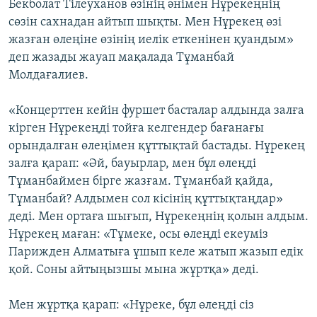
Бекболат Тілеуханов өзінің әнімен Нұрекеңнің
сөзін сахнадан айтып шықты. Мен Нұрекең өзі
жазған өлеңіне өзінің иелік еткенінен қуандым»
деп жазады жауап мақалада Тұманбай
Молдағалиев.
«Концерттен кейін фуршет басталар алдында залға
кірген Нұрекеңді тойға келгендер бағанағы
орындалған өлеңімен құттықтай бастады. Нұрекең
залға қарап: «Әй, бауырлар, мен бұл өлеңді
Тұманбаймен бірге жазғам. Тұманбай қайда,
Тұманбай? Алдымен сол кісінің құттықтаңдар»
деді. Мен ортаға шығып, Нұрекеңнің қолын алдым.
Нұрекең маған: «Тұмеке, осы өлеңді екеуміз
Парижден Алматыға ұшып келе жатып жазып едік
қой. Соны айтыңызшы мына жұртқа» деді.
Мен жұртқа қарап: «Нұреке, бұл өлеңді сіз