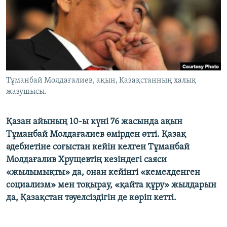
ЖАЗЫЛЫҢЫЗ
Басқа тілдерде
Тұманбай Молдағалиев, ақын, Қазақстанның халық
жазушысы.
Қазан айының 10-ы күні 76 жасында ақын
Тұманбай Молдағалиев өмірден өтті. Қазақ
әдебиетіне соғыстан кейін келген Тұманбай
Молдағалив Хрущевтің кезіндегі саяси
«жылымықты» да, онан кейінгі «кемелденген
социализм» мен тоқырау, «қайта құру» жылдарын
да, Қазақстан тәуелсіздігін де көріп кетті.