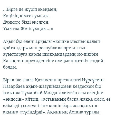
...Бірге де жүріп әкеңмен,
Көңілің кімге суынды.
Дүниеге бізді әкелген,
Ұмытпа Жетісуыңды...»
Ақын бұл өлеңі арқылы «көшке ілеспей қалып
қойғандар» мен республика орталығын
ауыстыруға қарсы шыққандардың ой-пікірін
Қазақстан президентіне өлеңмен жеткізгендей
болды.
Бірақ іле-шала Қазақстан президенті Нұрсұлтан
Назарбаев ақын-жазушылармен кездескен бір
жиында Тұманбай Молдағалиевтің осы өлеңіне
«өкпесін» айтып, «астананың басқа жаққа емес, өз
еліміздің солтүстігіне көшіп бара жатқанын»
ақынға «түсіндірді». Ақынның Астана туралы