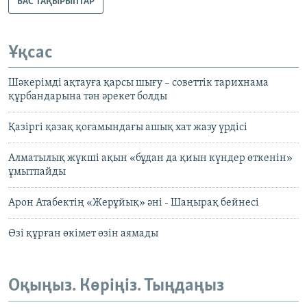
БАС ТАҚЫРЫПТАР
Ұқсас
Шәкерімді ақтауға қарсы шығу – советтік тарихнама
құрбандарына тән әрекет болды
Қазіргі қазақ қоғамындағы ашық хат жазу үрдісі
Алматылық жүкші ақын «бұдан да қиын күндер өткенін»
ұмытпайды
Арон Атабектің «Жерұйық» әні - Шаңырақ бейнесі
Өзі құрған өкімет өзін аямады
Оқыңыз. Көріңіз. Тыңдаңыз