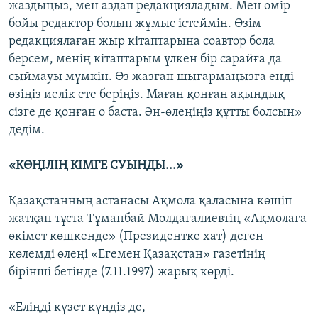
жаздыңыз, мен аздап редакцияладым. Мен өмір
бойы редактор болып жұмыс істеймін. Өзім
редакциялаған жыр кітаптарына соавтор бола
берсем, менің кітаптарым үлкен бір сарайға да
сыймауы мүмкін. Өз жазған шығармаңызға енді
өзіңіз иелік ете беріңіз. Маған қонған ақындық
сізге де қонған о баста. Ән-өлеңіңіз құтты болсын»
дедім.
«КӨҢІЛІҢ КІМГЕ СУЫНДЫ...»
Қазақстанның астанасы Ақмола қаласына көшіп
жатқан тұста Тұманбай Молдағалиевтің «Ақмолаға
өкімет көшкенде» (Президентке хат) деген
көлемді өлеңі «Егемен Қазақстан» газетінің
бірінші бетінде (7.11.1997) жарық көрді.
«Еліңді күзет күндіз де,