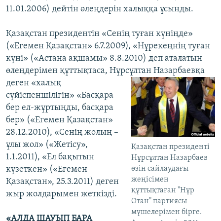
11.01.2006) дейтін өлеңдерін халыққа ұсынды.
Қазақстан президентін «Сенің туған күніңде»
(«Егемен Қазақстан» 6.7.2009), «Нұрекеңнің туған
күні» («Астана ақшамы» 8.8.2010) деп аталатын
өлеңдерімен құттықтаса, Нұрсұлтан Назарбаевқа
деген «халық
сүйіспеншілігін» «Басқара
бер ел-жұртыңды, басқара
бер» («Егемен Қазақстан»
28.12.2010), «Сенің жолың –
ұлы жол» («Жетісу»,
Қазақстан президенті
1.1.2011), «Ел бақытын
Нұрсұлтан Назарбаев
өзін сайлаудағы
күзеткен» («Егемен
жеңісімен
Қазақстан», 25.3.2011) деген
құттықтаған "Нұр
жыр жолдарымен жеткізді.
Отан" партиясы
мүшелерімен бірге.
«АЛДА ШАУЫП БАРА