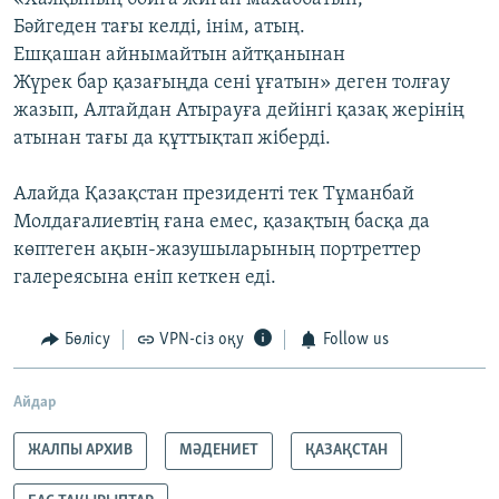
Бәйгеден тағы келді, інім, атың.
Ешқашан айнымайтын айтқанынан
Жүрек бар қазағыңда сені ұғатын» деген толғау
жазып, Алтайдан Атырауға дейінгі қазақ жерінің
атынан тағы да құттықтап жіберді.
Алайда Қазақстан президенті тек Тұманбай
Молдағалиевтің ғана емес, қазақтың басқа да
көптеген ақын-жазушыларының портреттер
галереясына еніп кеткен еді.
Бөлісу
VPN-сіз оқу
Follow us
Айдар
ЖАЛПЫ АРХИВ
МӘДЕНИЕТ
ҚАЗАҚСТАН