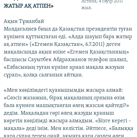
Астана, 4 сәуір 2011
ЖАТЫР АҚ АТПЕН»
жыл.
Ақын Тұманбай
Молдағалиев биыл да Қазақстан президентін туған
күнімен құттықтаған еді. «Алда шауып бара жатыр
ақ атпен» («Егемен Қазақстан», 6.7.2011) деген
мақаласында ақын өзіне «Егемен Қазақстанның»
басшысы Сауытбек Абдрахманов телефон шалып,
«Елбасының туған күніне арнап мақала жазуын
сұрап», қолқа салғанын айтқан.
«Мен көңілімдегі қуанышымды жасыра алмай:
«Сөзсіз жазамын, бірақ мақаланың орнына өзім
бала күннен машықтанған өлең жазсам қайтеді?»
дедім. Мақаладан гөрі өлең жазуды қуаныш
көретін көңілімді жасыра алмадым. «Бізге керегі –
мақала» деді інім. Мен келістім. Әйтпесе, «Балыққа
қара судан терең оңай, ақынға қара сөзден өлең