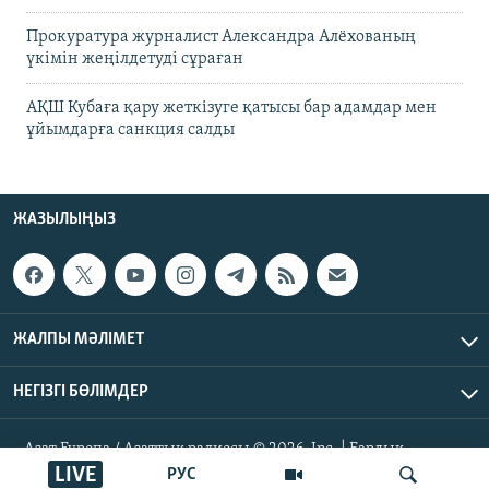
Прокуратура журналист Александра Алёхованың
үкімін жеңілдетуді сұраған
АҚШ Кубаға қару жеткізуге қатысы бар адамдар мен
ұйымдарға санкция салды
ЖАЗЫЛЫҢЫЗ
ЖАЛПЫ МӘЛІМЕТ
НЕГІЗГІ БӨЛІМДЕР
Азат Еуропа / Азаттық радиосы © 2026, Inc. | Барлық
құқықтары қорғалған
LIVE
РУС