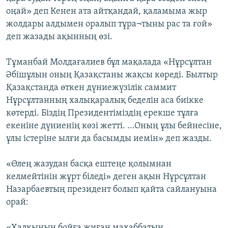
оңай» деп Кенен ата айтқандай, қаламыма жыр
жолдары алдымен оралып тұра¬тыны рас та ғой»
деп жазады ақынның өзі.
Тұманбай Молдағалиев бұл мақалада «Нұрсұлтан
Әбішұлын оның Қазақстаны жақсы көреді. Былтыр
Қазақстанда өткен дүниежүзілік саммит
Нұрсұлтанның халықаралық беделін аса биікке
көтерді. Біздің Президентіміздің ерекше тұлға
екеніне дүниенің көзі жетті. ...Оның ұлы бейнесіне,
ұлы істеріне ылғи да басымды иемін» деп жазды.
«Өлең жазудан басқа ештеңе қолымнан
келмейтінін жұрт біледі» деген ақын Нұрсұлтан
Назарбаевтың президент болып қайта сайлануына
орай:
«Халқының бойға жиған махаббатын,