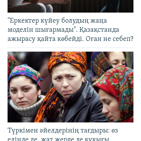
"Еркектер күйеу болудың жаңа
моделін шығармады". Қазақстанда
ажырасу қайта көбейді. Оған не себеп?
Түркімен әйелдерінің тағдыры: өз
елінде де, жат жерде де құқығы