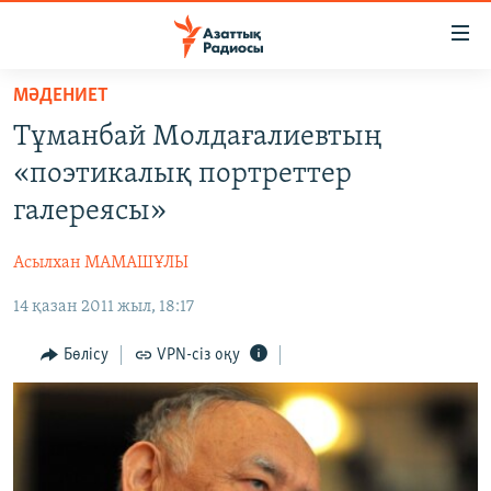
Accessibility
links
Skip
МӘДЕНИЕТ
to
ЖАҢАЛЫҚТАР
Тұманбай Молдағалиевтың
main
САЯСАТ
content
«поэтикалық портреттер
AZATTYQTV
Skip
галереясы»
to
ҚАҢТАР ОҚИҒАСЫ
main
Асылхан МАМАШҰЛЫ
АДАМ ҚҰҚЫҚТАРЫ
Navigation
Skip
14 қазан 2011 жыл, 18:17
ӘЛЕУМЕТ
to
ӘЛЕМ
Бөлісу
VPN-сіз оқу
Search
АРНАЙЫ ЖОБАЛАР
Русский