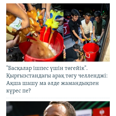
"Басқалар ішпес үшін төгейік".
Қырғызстандағы арақ төгу челленджі:
Ақша шашу ма әлде жамандықпен
күрес пе?