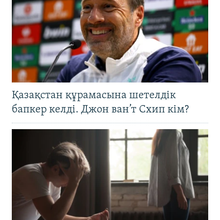
Қазақстан құрамасына шетелдік
бапкер келді. Джон ван’т Схип кім?