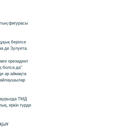
втың фигурасы
құқық берілсе
на де Зулуета.
імге президент
қ болса да"
де әр аймақта
 сайлаушылар
 наурызда ТМД
ық, еркін түрде
ЕҚЫҰ