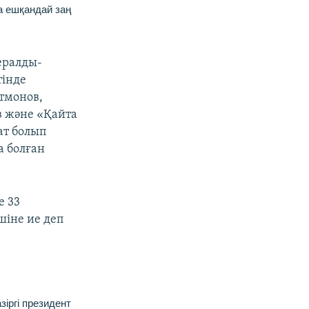
 ешқандай заң
бералды-
тінде
тмонов,
 және «Қайта
ат болып
а болған
е 33
шіне ие деп
іргі президент