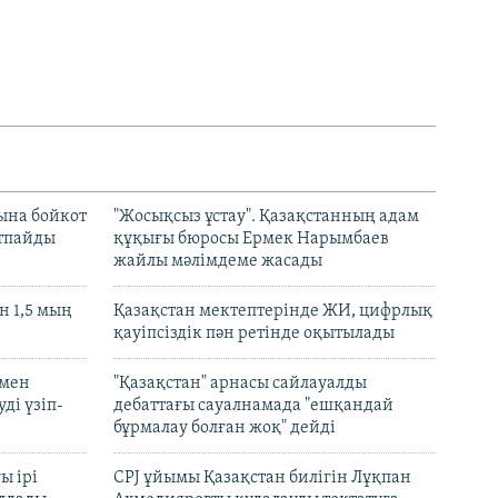
ына бойкот
"Жосықсыз ұстау". Қазақстанның адам
ртпайды
құқығы бюросы Ермек Нарымбаев
жайлы мәлімдеме жасады
 1,5 мың
Қазақстан мектептерінде ЖИ, цифрлық
қауіпсіздік пән ретінде оқытылады
 мен
"Қазақстан" арнасы сайлауалды
ді үзіп-
дебаттағы сауалнамада "ешқандай
бұрмалау болған жоқ" дейді
ы ірі
CPJ ұйымы Қазақстан билігін Лұқпан