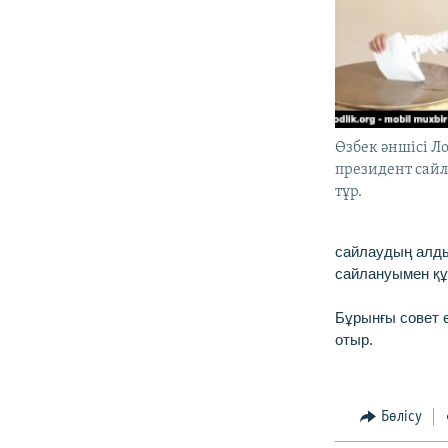
Өзбек әншісі Л
президент сайл
тұр.
сайлаудың алды
сайлануымен құ
Бұрынғы совет 
отыр.
Бөлісу