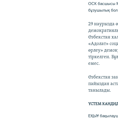
ОСК басшысы Ми
бұзушылық бол
29 наурызда ө
демократиялы
Өзбекстан х
«Адолат» соц
өрлеу» демок
тіркелген. Б
емес.
Өзбекстан за
пайыздан аст
танылады.
ҮСТЕМ КАНДИД
ЕҚЫҰ бақылаушы