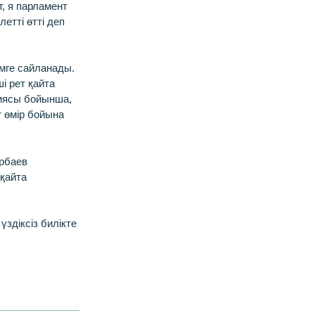
т, я парламент
летті өтті деп
мге сайланады.
і рет қайта
иясы бойынша,
т өмір бойына
арбаев
 қайта
здіксіз билікте