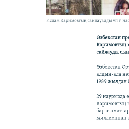
Ислам Каримовтың сайлауалды үгіт-наси
Өзбекстан пр
Каримовтың 
сайлауды сын
Өзбекстан Ор
алдын-ала нә
1989 жылдан 
29 наурызда 
Каримовтың к
бар азаматта
миллионнан а