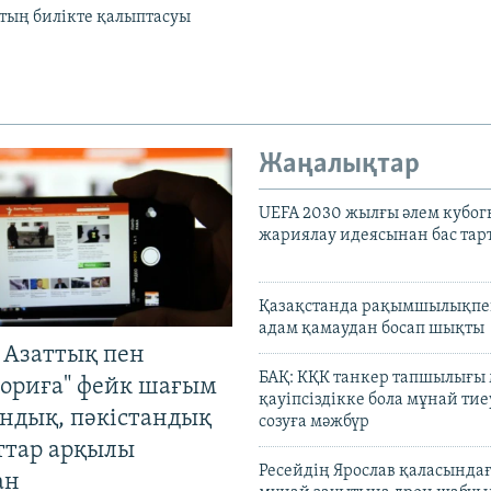
тың билікте қалыптасуы
Жаңалықтар
UEFA 2030 жылғы әлем кубог
жариялау идеясынан бас та
Қазақстанда рақымшылықпен
адам қамаудан босап шықты
 Азаттық пен
БАҚ: КҚК танкер тапшылығы
ориға" фейк шағым
қауіпсіздікке бола мұнай тиеу
андық, пәкістандық
созуға мәжбүр
ттар арқылы
Ресейдің Ярослав қаласындағ
ан