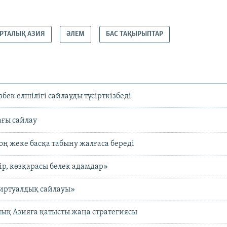
РТАЛЫҚ АЗИЯ
ӘЛЕМ
БАС ТАҚЫРЫПТАР
бек елшілігі сайлауды түсірткізбеді
ғы сайлау
оң жеке басқа табыну жалғаса береді
р, көзқарасы бөлек адамдар»
виртуалдық сайлауы»
ық Азияға қатысты жаңа стратегиясы