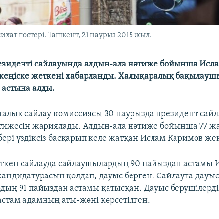
хат постері. Ташкент, 21 наурыз 2015 жыл.
езиденті сайлауында алдын-ала нәтиже бойынша Исл
жеңіске жеткені хабарланды. Халықаралық бақылауш
 астына алды.
талық сайлау комиссиясы 30 наурызда президент сай
тижесін жариялады. Алдын-ала нәтиже бойынша 77 жа
бері үздіксіз басқарып келе жатқан Ислам Каримов же
өткен сайлауда сайлаушылардың 90 пайыздан астамы 
андидатурасын қолдап, дауыс берген. Сайлауға дауыс
рдың 91 пайыздан астамы қатысқан. Дауыс берушілердің
стам адамның аты-жөні көрсетілген.