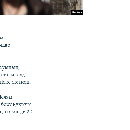
ам
ылар
лауының
стағы, елді
ңіске жеткен.
Ислам
 беру құқығы
 тізімінде 20