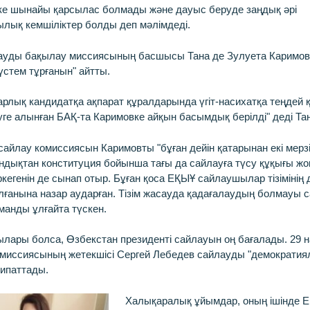
е шынайы қарсылас болмады және дауыс беруде заңдық әрі
ық кемшіліктер болды деп мәлімдеді.
ауды бақылау миссиясының басшысы Тана де Зулуета Каримо
үстем тұрғанын" айтты.
рлық кандидатқа ақпарат құралдарында үгіт-насихатқа теңдей 
уге алынған БАҚ-та Каримовке айқын басымдық берілді" деді Та
айлау комиссиясын Каримовты "бұған дейін қатарынан екі мерз
ндықтан конституция бойынша тағы да сайлауға түсу құқығы жо
іркегенін де сынап отыр. Бұған қоса ЕҚЫҰ сайлаушылар тізімінің 
алғанына назар аударған. Тізім жасауда қадағалаудың болмауы
үманды ұлғайта түскен.
ылары болса,
Өзбекстан президенті сайлауын оң бағалады. 29
иссиясының жетекшісі Сергей Лебедев сайлауды "демократиял
сипаттады.
Халықаралық ұйымдар, оның ішінде 