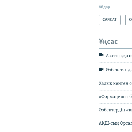
Айдар
САЯСАТ
О
Ұқсас
Азаттыққа өз
Өзбекстанда
Халық көнген с
«Формациясы бі
Өзбектердің «
АҚШ-тың Ортал