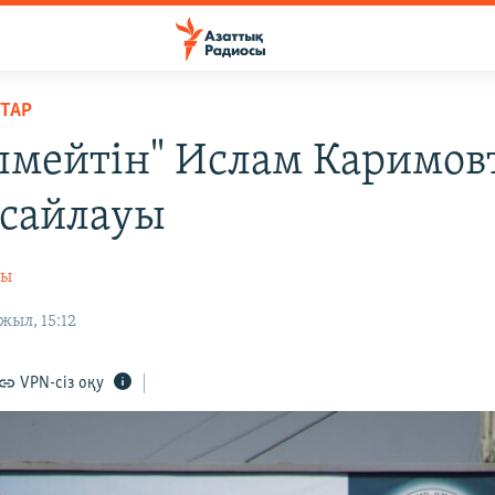
ТАР
лмейтін" Ислам Каримо
 сайлауы
сы
жыл, 15:12
VPN-сіз оқу