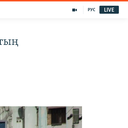
LIVE
РУС
втың