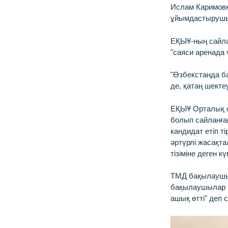
Ислам Каримовк
ұйымдастырушыл
ЕҚЫҰ-ның сайл
"саяси аренада 
"Өзбекстанда ба
де, қатаң шекте
ЕҚЫҰ Орталық с
болып сайланға
кандидат етіп т
әртүрлі жасақт
тізіміне деген к
ТМД бақылауш
бақылаушылар м
ашық өтті" деп 