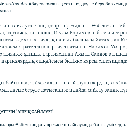
рзо-Үлугбек Абдусаломовтың сөзінше, дауыс беру барысында
маған.
ткен сайлауға елдің қазіргі президенті, Өзбекстан ли
қ партиясы жетекшісі Ислам Каримовке бәсекелес ре
алықтық-демократиялық партия басшысы Хатамжан Ке
иал-демократиялық партиясы атынан Наримон Умаров
ратиялық-ұлтшыл партиясынан Акмал Саидов кандид
ұл партиялардың ешқайсысы билікке қарсы оппозицияд
ңы бойынша, тізімге алынған сайлаушылардың кемінд
амы дауыс беруге қатысқан жағдайда сайлау заңды кү
АТТЫҢ "АШЫҚ САЙЛАУЫ"
лары Өзбекстандағы президент сайлауында басты үміткер, қаз