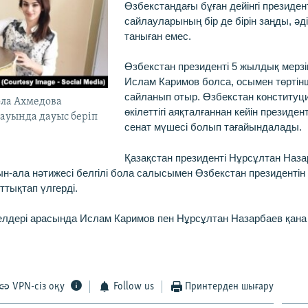
Өзбекстандағы бұған дейінгі президен
сайлауларының бір де бірін заңды, әді
таныған емес.
Өзбекстан президенті 5 жылдық мерзі
Ислам Каримов болса, осымен төртінш
сайланып отыр. Өзбекстан конституц
ола Ахмедова
өкілеттігі аяқталғаннан кейін президен
ауында дауыс беріп
сенат мүшесі болып тағайындалады.
Қазақстан президенті Нұрсұлтан Наз
н-ала нәтижесі белгілі бола салысымен Өзбекстан президентін
ттықтап үлгерді.
елдері арасында Ислам Каримов пен Нұрсұлтан Назарбаев қана ү
VPN-сіз оқу
Follow us
Принтерден шығару