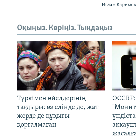
Ислам Каримов
Оқыңыз. Көріңіз. Тыңдаңыз
Түркімен әйелдерінің
OCCRP:
тағдыры: өз елінде де, жат
"Монит
жерде де құқығы
үндіст
қорғалмаған
аккаун
жасалғ