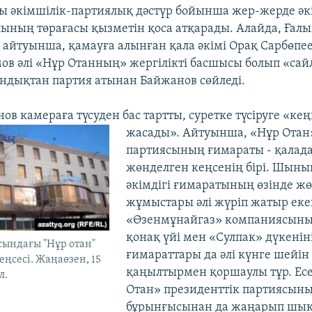
ы әкімшілік-партиялық дәстүр бойынша жер-жерде әк
ының төрағасы қызметін қоса атқарады. Алайда, Ғал
айтуынша, қамауға алынған қала әкімі Орақ Сарбөпе
ов әлі «Нұр Отанның» жергілікті басшысы болып «сай
ндықтан партия атынан Байжанов сөйледі.
в камераға түсуден бас тартты, суретке түсіруге «кең
жасады».
Айтуынша, «Нұр Отан
партиясының ғимараты - қалада
жөнделген кеңсенің бірі. Шынын
әкімдігі ғимаратының өзінде ж
жұмыстары әлі жүріп жатыр еке
«Өзенмұнайгаз» компаниясының
қонақ үйі мен «Сулпак» дүкенін
ындағы "Нұр отан"
ғимараттары да әлі күнге шейін
ңсесі. Жаңаөзен, 15
қаңылтырмен қоршаулы тұр. Есе
л.
Отан» президенттік партиясын
бұрынғысынан да жаңарып шық