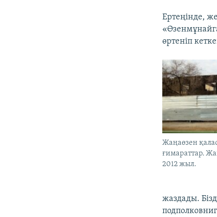
Ертеңінде, же
«Өзенмұнайга
өртеніп кетк
Жаңаөзен қала
ғимараттар. Жа
2012 жыл.
жаздады. Бізд
подполковниг