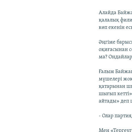
Алайда Байжа
қалалық фили
көп екенін ес
Әңгіме барыс
оқиғасынан с
ма? Ондайлар 
Ғалым Байжан
мүшелері жоқ
қатарынан ш
шығып кетті»
айтады» деп 
- Олар парти
Мен «Тергеуг