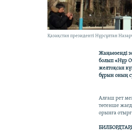
Қазақстан президенті Нұрсұлтан Назар
Жаңаөзенді з
болып «Нұр О
желтоқсан кү
бұрын оның с
Алғаш рет ме
төтенше жағд
орынға отырғ
БИЛБОРДТАР