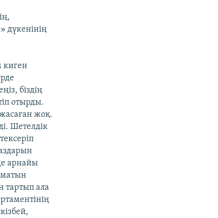
ің,
» дүкенінің
м киген
үрде
ңіз, біздің
тіп отырды.
т жасаған жоқ.
ді. Шетелдік
 тексеріп
аздарын
де арнайы
томатын
н тартып ала
артаментінің
кізбей,