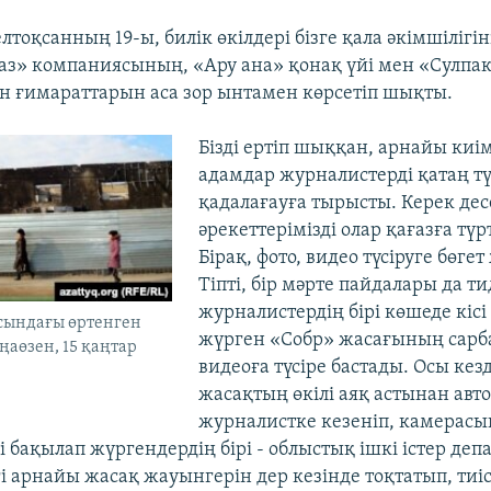
лтоқсанның 19-ы, билік өкілдері бізге қала әкімшілігін
з» компаниясының, «Ару ана» қонақ үйі мен «Сулпак
ен ғимараттарын аса зор ынтамен көрсетіп шықты.
​Бізді ертіп шыққан, арнайы киі
адамдар журналистерді қатаң т
қадалағауға тырысты. Керек десе
әрекеттерімізді олар қағазға түр
Бірақ, фото, видео түсіруге бөге
Тіпті, бір мәрте пайдалары да ти
журналистердің бірі көшеде кісі
сындағы өртенген
жүрген «Собр» жасағының сарб
ңаөзен, 15 қаңтар
видеоға түсіре бастады. Осы кез
жасақтың өкілі аяқ астынан ав
журналистке кезеніп, камерасы
і бақылап жүргендердің бірі - облыстық ішкі істер деп
і арнайы жасақ жауынгерін дер кезінде тоқтатып, тиіс