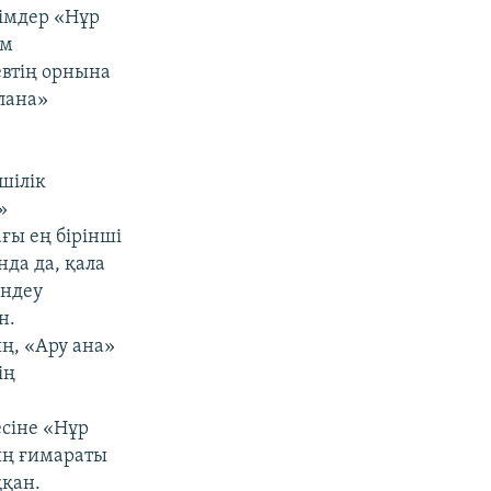
імдер «Нұр
ым
евтің орнына
лана»
шілік
»
ғы ең бірінші
да да, қала
өндеу
н.
, «Ару ана»
ің
сіне «Нұр
ың ғимараты
қан.