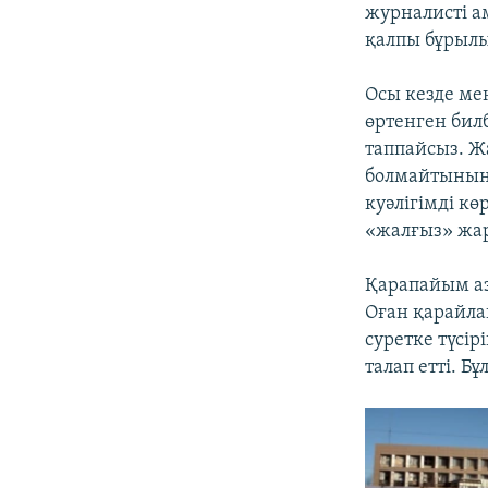
журналисті а
қалпы бұрылып
Осы кезде ме
өртенген бил
таппайсыз. Ж
болмайтынын»
куәлігімді кө
«жалғыз» жар
Қарапайым аз
Оған қарайла
суретке түсі
талап етті. Б