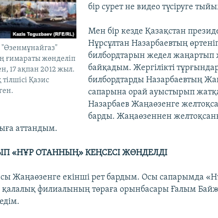
бір сурет не видео түсіруге тый
Мен бір кезде Қазақстан презид
Нұрсұлтан Назарбаевтың өртені
 "Өзенмұнайгаз"
билбордтарын жедел жаңартып
 ғимараты жөнделіп
байқадым. Жергілікті тұрғында
н, 17 ақпан 2012 жыл.
билбордтарды Назарбаевтың Жа
 тілшісі Қазис
ген.
сапарына орай ауыстырып жатқ
Назарбаев Жаңаөзенге желтоқса
барды. Жаңаөзеннен желтоқсан
ыға аттандым.
ЛЫП «НҰР ОТАННЫҢ» КЕҢСЕСІ ЖӨНДЕЛДІ
сы Жаңаөзенге екінші рет бардым. Осы сапарымда «Н
 қалалық филиалының төраға орынбасары Ғалым Бай
едім.