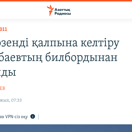
011
зенді қалпына келтіру
баевтың билбордынан
лды
ЕВ
жыл, 07:33
VPN-сіз оқу