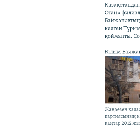
Қазақстандағ
Отан» филиал
Байжановтың 
келген Тұрым
қоймапты. Со
Ғалым Байжано
Жаңаөзен қалас
партиясының ке
қаңтар 2012 жы