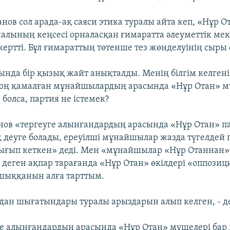
нов сол арада-ақ саяси этика туралы айта кеп, «Нұр 
алының кеңсесі орналасқан ғимаратта әлеуметтік мек
кертті. Бұл ғимараттың төтенше тез жөнделуінің сыры
ында бір қызық жайт анықталды. Менің білгім келген
оң қамалған мұнайшылардың арасында «Нұр Отан» м
болса, партия не істемек?
ов «тергеуге алынғандардың арасында «Нұр Отан» 
 деуге болады, ереуілші мұнайшылар жазда түгелдей 
ығып кеткен» деді. Мен «мұнайшылар «Нұр Отаннан»
 деген ақпар тарағанда «Нұр Отан» өкілдері «оппозици
шыққанын алға тарттым.
ядан шығатындары туралы арыздарын алып келген, - де
е алынғандардың арасында «Нұр Отан» мүшелері бар м