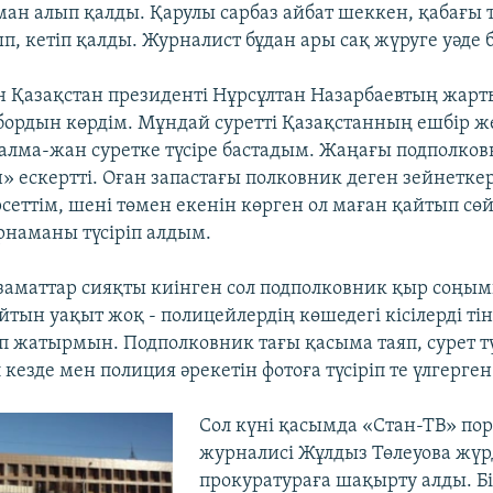
ман алып қалды. Қарулы сарбаз айбат шеккен, қабағы 
, кетіп қалды. Журналист бұдан ары сақ жүруге уәде б
н Қазақстан президенті Нұрсұлтан Назарбаевтың жар
бордын көрдім. Мұндай суретті Қазақстанның ешбір ж
алма-жан суретке түсіре бастадым. Жаңағы подполковн
 ескертті. Оған запастағы полковник деген зейнетке
рсеттім, шені төмен екенін көрген ол маған қайтып сө
наманы түсіріп алдым.
аматтар сияқты киінген сол подполковник қыр соңы
йтын уақыт жоқ - полицейлердің көшедегі кісілерді ті
ріп жатырмын. Подполковник тағы қасыма таяп, сурет т
ұл кезде мен полиция әрекетін фотоға түсіріп те үлгерген
Сол күні қасымда «Стан-ТВ» по
журналисі Жұлдыз Төлеуова жүрд
прокуратураға шақырту алды. Бі