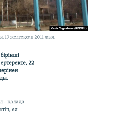
 19 желтоқсан 2011 жыл.
бірінші
ертеректе, 22
лерінен
ды.
 - қалада
тіп, ел