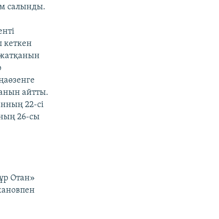
ым салынды.
енті
п кеткен
 жатқанын
р
ңаөзенге
анын айтты.
нның 22-сі
ның 26-сы
ұр Отан»
жановпен