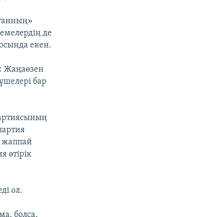
Отанның»
емелердің де
 осында екен.
і: Жаңаөзен
үшелері бар
партиясының
партия
 жаппай
я өтірік
ді ол.
а, болса,