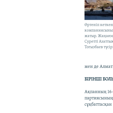
Өртеніп кеткен
компаниясының
жатыр. Жаңаөзе
Суретті Азаттық
Тоғызбаев түсір
мен де Алмат
БІРІНШІ БО
Ақпанның 16-
партиясының
сұқбаттасқан 