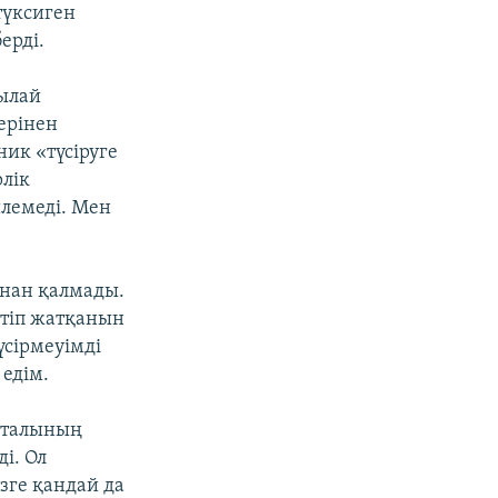
түксиген
ерді.
тылай
ерінен
ик «түсіруге
рлік
йлемеді. Мен
мнан қалмады.
нтіп жатқанын
үсірмеуімді
 едім.
рталының
і. Ол
зге қандай да