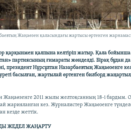
баевтың Жаңаөзен қаласындағы жартысы өртенген жарнамасы.
ор қарқынмен қалпына келтіріп жатыр. Қала бойынша 
тан» партиясының ғимараты жөнделді. Бірақ бұдан да 
ні, президент Нұрсұлтан Назарбаевтың Жаңаөзенге ке
уреті басылған, жартылай өртенген билборд жаңартыл
н Жаңаөзенге 2011 жылы желтоқсанның 18-і бардым. Ол
ай жарияланған кез. Журналистер Жаңаөзенге түнделе
ан кезде жеттік.
ДЫ ЖЕДЕЛ ЖАҢАРТУ