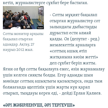
кетіп, журналистерге сұхбат бере бастаған.
- Сотты мұқият бақылап
отырған журналистер сот
залындағы дыбыстарды
дұрыстап ести алмай
Сотты монитор арқылы
қалды. Ол (депутат - ред.)
бақылап отырған
адамдар. Ақтау, 27
мемлекеттік арналарға
наурыз 2012 жыл.
«соттың ашық өтіп
жатқанына көзім жетті»
деп сұхбат беріп жатты.
Яғни ол бұл сотты бақылауға емес, өзін жарнамалау
үшін келген сияқты болды. Егер адамды шын
мәнінде соттың ашықтығы қызықтырса, онда тым
болмағанда әдептілік үшін жарты күн қарап
отырып, тыңдауы керек еді, - дейді Ерлан Қалиев.
«ӘРІ ЖӘБІРЛЕНУШІ, ӘРІ ТЕРГЕУШІ»