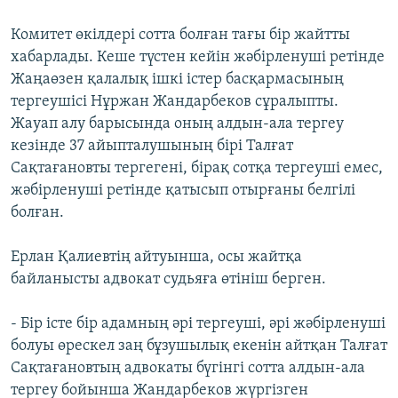
Комитет өкілдері сотта болған тағы бір жайтты
хабарлады. Кеше түстен кейін жәбірленуші ретінде
Жаңаөзен қалалық ішкі істер басқармасының
тергеушісі Нұржан Жандарбеков сұралыпты.
Жауап алу барысында оның алдын-ала тергеу
кезінде 37 айыпталушының бірі Талғат
Сақтағановты тергегені, бірақ сотқа тергеуші емес,
жәбірленуші ретінде қатысып отырғаны белгілі
болған.
Ерлан Қалиевтің айтуынша, осы жайтқа
байланысты адвокат судьяға өтініш берген.
- Бір істе бір адамның әрі тергеуші, әрі жәбірленуші
болуы өрескел заң бұзушылық екенін айтқан Талғат
Сақтағановтың адвокаты бүгінгі сотта алдын-ала
тергеу бойынша Жандарбеков жүргізген