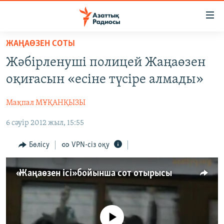
Accessibility
links
Skip
ЖАҢАӨЗЕН СОТЫ
to
ЖАҢАЛЫҚТАР
Жәбірленуші полицей Жаңаөзен
main
САЯСАТ
content
оқиғасын «есіне түсіре алмады»
AZATTYQTV
Skip
to
Мақпал МҰҚАНҚЫЗЫ
ҚАҢТАР ОҚИҒАСЫ
main
6 сәуір 2012 жыл, 15:55
АДАМ ҚҰҚЫҚТАРЫ
Navigation
Skip
ӘЛЕУМЕТ
Бөлісу
VPN-сіз оқу
to
ӘЛЕМ
Search
«Жаңаөзен ісі» бойынша сот отырысы
АРНАЙЫ ЖОБАЛАР
Русский
No media source currently available