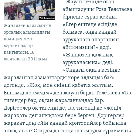
- Жауап кезінде оған
айыпталушы Роза Төлетаева
бірнеше сұрақ қойды.
«Егер ештеңе есіңізде
Жаңаөзен қаласының
болмаса, онда қандай
орталық алаңындағы
полиция мен
ауруханаға апарғанын
мұнайшылар
айтыңызшы?» деді.
қақтығысы. 16
«Жаңаөзен қалалық
желтоқсан 2011 жыл.
ауруханасына» деді.
«Ондағы оқиға кезінде
жараланған азаматтарды көре алдыңыз ба?»
дегенде, «Жоқ, мен екінші қабатта жаттым.
Ешкімді көрмедім» деп жауап берді. Төлетаева «Тас
тигендер бар, оқтан жараланғандар бар.
Дәрігерлер оқ тигенді де, тас тигенді де «жеңіл
жарақат» деп анықтама бере берген. Дәрігерлер
жарақат деңгейін қандай критерийлер бойынша
анықтаған? Оларды да сотқа шақыруды сұраймын»