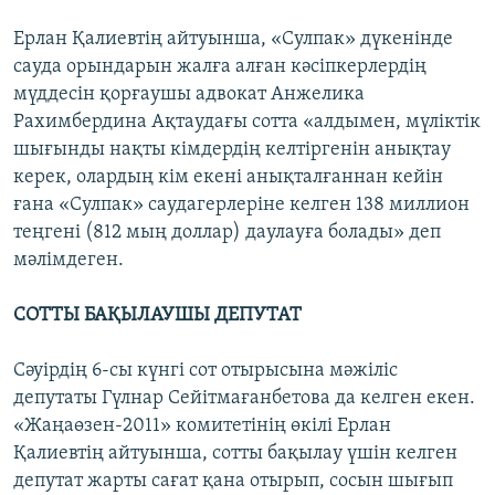
Ерлан Қалиевтің айтуынша, «Сулпак» дүкенінде
сауда орындарын жалға алған кәсіпкерлердің
мүддесін қорғаушы адвокат Анжелика
Рахимбердина Ақтаудағы сотта «алдымен, мүліктік
шығынды нақты кімдердің келтіргенін анықтау
керек, олардың кім екені анықталғаннан кейін
ғана «Сулпак» саудагерлеріне келген 138 миллион
теңгені (812 мың доллар) даулауға болады» деп
мәлімдеген.
СОТТЫ БАҚЫЛАУШЫ ДЕПУТАТ
Сәуірдің 6-сы күнгі сот отырысына мәжіліс
депутаты Гүлнар Сейітмағанбетова да келген екен.
«Жаңаөзен-2011» комитетінің өкілі Ерлан
Қалиевтің айтуынша, сотты бақылау үшін келген
депутат жарты сағат қана отырып, сосын шығып