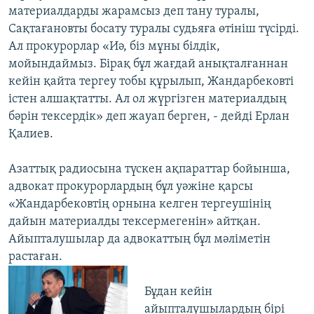
материалдарды жарамсыз деп тану туралы,
Сақтағановты босату туралы судьяға өтініш түсірді.
Ал прокурорлар «Иә, біз мұны білдік,
мойындаймыз. Бірақ бұл жағдай анықталғаннан
кейін қайта тергеу тобы құрылып, Жандарбековті
істен алшақтатты. Ал ол жүргізген материалдың
бәрін тексердік» деп жауап берген, - дейді Ерлан
Қалиев.
Азаттық радиосына түскен ақпараттар бойынша,
адвокат прокурорлардың бұл уәжіне қарсы
«Жандарбековтің орнына келген тергеушінің
дайын материалды тексермегенін» айтқан.
Айыпталушылар да адвокаттың бұл мәліметін
растаған.
Бұдан кейін
айыпталушылардың бірі