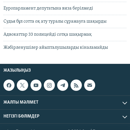
Еуропарламент депутатына виза берілмеді
Судья бұл сотта оқ ату туралы сұрамауға шақырды
Адвокаттар 33 полицейді сотқа шақырмақ
Жәбірленушілер айыпталушыларды кіналамайды
ЖАЗЫЛЫҢЫЗ
ЖАЛПЫ МӘЛІМЕТ
НЕГІЗГІ БӨЛІМДЕР