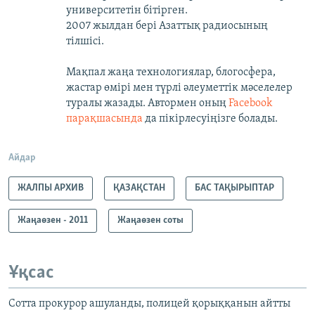
университетін бітірген.
2007 жылдан бері Азаттық радиосының
тілшісі.
Мақпал жаңа технологиялар, блогосфера,
жастар өмірі мен түрлі әлеуметтік мәселелер
туралы жазады. Автормен оның
Facebook
парақшасында
да пікірлесуіңізге болады.
Айдар
ЖАЛПЫ АРХИВ
ҚАЗАҚСТАН
БАС ТАҚЫРЫПТАР
Жаңаөзен - 2011
Жаңаөзен соты
Ұқсас
Сотта прокурор ашуланды, полицей қорыққанын айтты