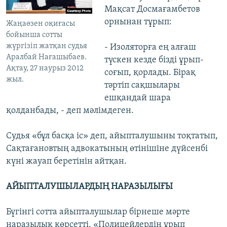
Мақсат Досмағамбетов
орнынан тұрып:
Жаңаөзен оқиғасы
бойынша сотты
жүргізіп жатқан судья
- Изоляторға ең алғаш
Аралбай Нағашыбаев.
түскен кезде бізді ұрып-
Ақтау, 27 наурыз 2012
соғып, қорлады. Бірақ
жыл.
тәртіп сақшылары
ешқандай шара
қолданбады, - деп мәлімдеген.
Судья «бұл басқа іс» деп, айыпталушыны тоқтатып,
Сақтағановтың адвокатының өтінішіне дүйсенбі
күні жауап беретінін айтқан.
АЙЫПТАЛУШЫЛАРДЫҢ НАРАЗЫЛЫҒЫ
Бүгінгі сотта айыпталушылар бірнеше мәрте
наразылық көрсетті. «Полицейлердің ұрып