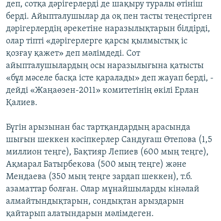
деп, сотқа дәрігерлерді де шақыру туралы өтініш
берді. Айыпталушылар да оқ пен тасты теңестірген
дәрігерлердің әрекетіне наразылықтарын білдірді,
олар тіпті «дәрігерлерге қарсы қылмыстық іс
қозғау қажет» деп мәлімдеді. Сот
айыпталушылардың осы наразылығына қатысты
«бұл мәселе басқа істе қаралады» деп жауап берді, -
дейді «Жаңаөзен-2011» комитетінің өкілі Ерлан
Қалиев.
Бүгін арызынан бас тартқандардың арасында
шығын шеккен кәсіпкерлер Сандуғаш Өтепова (1,5
миллион теңге), Бақтияр Лепиев (600 мың теңге),
Ақмарал Батырбекова (500 мың теңге) және
Мендаева (350 мың теңге зардап шеккен), т.б.
азаматтар болған. Олар мұнайшыларды кінәлай
алмайтындықтарын, сондықтан арыздарын
қайтарып алатындарын мәлімдеген.