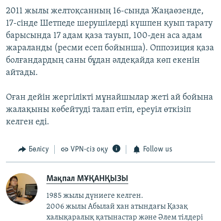
2011 жылы желтоқсанның 16-сында Жаңаөзенде,
17-сінде Шетпеде шерушілерді күшпен қуып тарату
барысында 17 адам қаза тауып, 100-ден аса адам
жараланды (ресми есеп бойынша). Оппозиция қаза
болғандардың саны бұдан әлдеқайда көп екенін
айтады.
Оған дейін жергілікті мұнайшылар жеті ай бойына
жалақыны көбейтуді талап етіп, ереуіл өткізіп
келген еді.
Бөлісу
VPN-сіз оқу
Follow us
Мақпал МҰҚАНҚЫЗЫ
1985 жылы дүниеге келген.
2006 жылы Абылай хан атындағы Қазақ
халықаралық қатынастар және Әлем тілдері