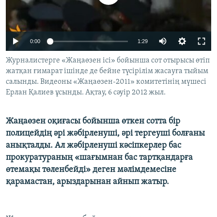
ЖАЗЫЛЫҢЫЗ
0:00
1:29
Басқа тілдерде
Журналистерге «Жаңаөзен ісі» бойынша сот отырысы өтіп
жатқан ғимарат ішінде де бейне түсірілім жасауға тыйым
салынды. Видеоны «Жаңаөзен-2011» комитетінің мүшесі
Ерлан Қалиев ұсынды. Ақтау, 6 сәуір 2012 жыл.
Жаңаөзен оқиғасы бойынша өткен сотта бір
полицейдің әрі жәбірленуші, әрі тергеуші болғаны
анықталды. Ал жәбірленуші кәсіпкерлер бас
прокуратураның «шағымнан бас тартқандарға
өтемақы төленбейді» деген мәлімдемесіне
қарамастан, арыздарынан айнып жатыр.