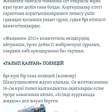
Жаңаөзен оқиғасы бойынша сот отырысы жұма
күні түске дейін ғана болды. Қорғаушылар істегі
сараптама қорытындыларымен танысу үшін
судьядан қосымша уақыт сұрап, судья бұл өтінішті
қанағаттандырды.
«Жаңаөзен-2011» комитетінің өкілдерінің
айтуынша, түске дейін 11 жәбірленуші сұралып,
олардың көбі арыздарынан бас тартқан.
«ТАЛЫП ҚАЛҒАН» ПОЛИЦЕЙ
Бұл күні бір ғана полицей (конвоир)
Шамсутдиновтен жауап алынды. Ол желтоқсанның
16-сы күні талып қалғандықтан оқиғаларды есіне
түсіре алмағанын айтып, «Есімді ауруханада
жидым» деп жауап берген.